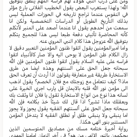
ومن علی درب النبي هؤلاء لهم فراسة المهم ینطق بتوفیق
الله؛ ولهذا یستغرب البعض یقول الخطیب الفلاني بارع مؤثر
في النفوس عندما تراجع تاریخه في الحوزات العملیة لیس
بذلك التأریخ الطویل أو الدراسات التخصصیة ولکن انا
سمعت من أحدهم یقول انا عندما أصعد علی المنبر لأتکلم
کأنه المحاضرة تأتيني دفعة طبعا لیس هذا للجمیع یتکلم
بتوفیق الله عزوجل هذا کلام النبي المروي عنه.
واما امیرالمؤمنین یقول اتقوا ظنون المؤمنین التعبیر دقیق لا
زال الکلام ظن المؤمن لا یوحی الیه والا صار کالأنبیاء اتقوا
فراسه علی علیه السلام یقول اتقوا ظنون المؤمنین فإن الله
سبحانه جعل الحق علی السنتهم وهذه ایضا من طرق
الاستخارة طریقة غیر متعارفة یقولون اذا أردت أن تعرف الحق
ماذا؟ کیف تتعامل مع زوجتك مع فلان الخصم؟ یقول اذهب
الی مؤمن نور الله قلبه بالایمان قل یارب اجري الخیرة علی
لسانه هذا نوع من انواع الاستخارة تقول یا فلان انا وثقت بك
وبعقلك ماذا تشیر؟ اذا قال لك شیئاً خذ بکلامه فإن الله
سبحانه جعل الحق علی ألسنتهم الفقیه یقول یجوز ولا یجوز
اما ینبقي ولا ینبقي طلق أو تطلق الفقیه لا یتدخل المؤمن
المستنیر بنور الهي هکذا.
روایة أخيرة ختامه مسك من مصادیق المتوسمین الذین
یحکمون بالنور الالهي من هو؟ في آخر الزمان امامنا المهدی