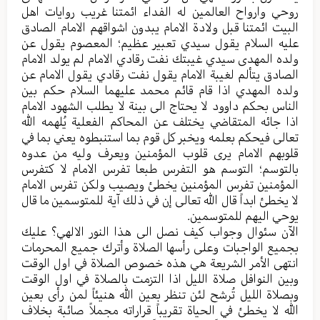
روحي وارواح العالمین له الفداء ائمتنا غریب روایات اهل
البیت ائمتنا قبل ولادة الامام یبدون اشواقهم الامام الصادق
علیه السلام یقول سیدي تعبیر عظیم؛ المعصوم یقول عن
ولده المهدی سیدي غیبتك نفت رقادي الامام لم یولد الامام
الصادق یتألم لغیبة الامام یقول نفت رقادي یقول الامام عن
ولده المهدي اذا قام قائم محمد علیهما السلام حکم بین
الناس بحکم داوود لا یحتاج الی بینة لا یطلب الشهود الامام
اذا جائه المتقاضي یختلف عن المحاکم الفعلیة یُلهمه الله
تعالی فیحکم بعلمه ویخبر کل قوم بما استنبطوه یعني بما في
قلوبهم الامام یری قلوب المؤمنین ویعرف ولیه من عدوه
بالتوسم؛ التوسم هو التفرس طبعا تفرس الامام لا کتفرس
المؤمنین تفرس المؤمنین یخطئ ویصیب ولکن تفرس الامام
لا یخطئ ابداً قال الله تعالی إن في ذلك آیة للمتوسمین ما قال
یوحي الیهم للمتوسمین.
الآن سئوال وجواب کیف نصل الی هذا النور الالهي؟ علیك
بجمیع الواجبات وعلی رأسها الصلاة وأترك جمیع المحرمات
انتهی الأمر الشریعة هي هذه خصوص الصلاة في اول الوقت
وبین النوافل صلاة اللیل اذا التزمت بالصلاة في اول الوقت
وبصلاة اللیل تُرشح لئن تنظر بعین الله هنیئاً لمن رأى بعین
الله لا یخطئ في الحیاة تقریباً قراراته مجملاً صائبة بخلاف