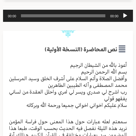
مشغل
00:00
00:00
الصوت
نص المحاضرة (النسخة الأولية)
أعوذ بالله من الشیطان الرجیم
بسم الله الرحمن الرحیم
وأفضل الصلاة وأتم السلام علی أشرف الخلق وسید المرسلین
محمد المصطفی وآله الطیبین الطاهرین
رب اشرح لي صدري ویسر لي امري واحلل العقدة من لساني
یفقهو قولي
سلام علیکم اخواني اخواتي جمیعا ورحمة الله وبرکاته
سمعتم لعله عبارات حول هذا المعنی حول فراسة المؤمن
نرید هذه اللیلة نفصل فیه الحدیث بحسب الوقت، طبعا هذا
المضمون ورد بعبارات مختلفة في القرآن الکریم هنالك آیة