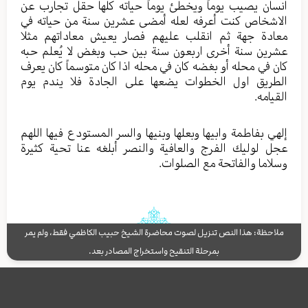
انسان یصیب یوماً ویخطئ یوماً حیاته کلها حقل تجارب عن
الاشخاص کنت أعرفه لعله أمضی عشرین سنة من حیاته في
معادة جهة ثم انقلب علیهم فصار یعیش معاداتهم مثلا
عشرین سنة أخری اربعون سنة بین حب وبغض لا یُعلم حبه
کان في محله أو بغضه کان في محله اذا کان متوسماً کان یعرف
الطریق اول الخطوات یضعها علی الجادة فلا یندم یوم
القیامه.
إلهي بفاطمة وابیها وبعلها وبنیها والسر المستودع فیها اللهم
عجل لولیك الفرج والعافیة والنصر أبلغه عنا تحیة کثیرة
وسلاما والفاتحة مع الصلوات.
ملاحظة: هذا النص تنزيل لصوت محاضرة الشيخ حبيب الكاظمي فقط، ولم يمر
بمرحلة التنقيح واستخراج المصادر بعد.