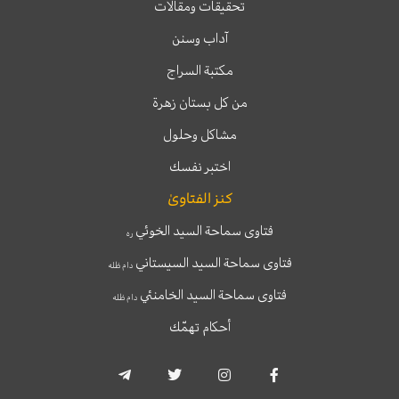
تحقيقات ومقالات
آداب وسنن
مكتبة السراج
من كل بستان زهرة
مشاكل وحلول
اختبر نفسك
كنز الفتاوىٰ
فتاوى سماحة السيد الخوئي
ره
فتاوى سماحة السيد السيستاني
دام ظله
فتاوى سماحة السيد الخامنئي
دام ظله
أحكام تهمّك
T
T
I
F
e
w
n
a
l
i
s
c
e
t
t
e