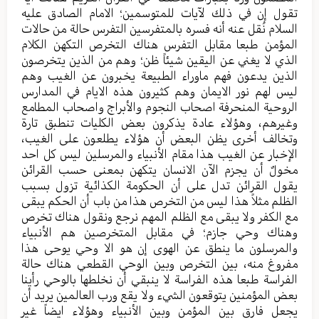
تقول إن في ذلك لآیات للمتوسمین؛ الامام الصادق علیه
السلام نُقل عنه أنه فسره بالمتفرسین التفرس حالة من حالات
المؤمن طبعا مقابل التفرس هناك التخرص التکهن الکلام
الذي لا یغني عن الیقین شیئاً ظن؛ وهم من الذین یتخرصون
الذین یدعون فهم ماوراء الطبيعة یخبرون عن الغیب وهم
لیس لهم نور الایمان وهم کثیرون هذه الایام في المدارس
الروحیة المنحرفة اصحاب النجوم والأبراج واصحاب المطامع
وغیرهم، وهؤلاء عادة یذکرون بعض الکلیات تنطبق تارة
وتخالف أخری یظن البعض أن هؤلاء یطلعون علی الغیب،
الإخبار عن الغیب هذا مقام الأنبیاء والمرسلین لیس کل احد
مخولٌ أن یجزم الآن الانسان یتکهن بمعنی حسب القرائن
یقول القرائن تدل علی أن الحکومة الکذائية تزول بسبب
الظلم مثلاً هذا لیس من التخرص هذا من باب أن الحکم یبقی
مع الکفر ولا یبقی مع الظلم المهم نرجع ونقول هناك تخرص
وهناك وحي جازم؛ في مقابل المتخرصین هم الأنبیاء
والمرسلون ما ینطق عن الهوی إن هو الا وحي یوحی هذا
مفروغ منه، بین التخرص وبین الوحي القطعي هناك حالة
الفراسة طبعا هذه الفراسة لا ینبقي أن نخلطها بالوحي رأينا
بعض المؤمنین یتوقعون الشيء ولا یقع ورب العالمین یرید أن
یجعل فارق بین المؤمن وبین الأنبیاء وهؤلاء ایضاً غیر