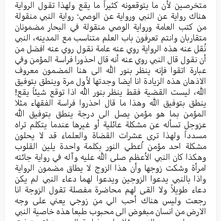
متخرصین لأن ما یتوقعونه کثیراً ما یقع ولهذا تقول الروایة
هناك روایة عن النبي وروایة عن الوصي؛ روایة النبي منقولة
من کتب العامة وروایة الوصي منقولة في البحار مضمونان
متقاربان وانتم تعرفون باب العلم متناسب مع المدینه، النبي
نُقل عنه هذه الروایة روي عنه عامة نقول روي عنه افضل من
أن نقول قال النبي روي عنه أنه قال احذورا فراسة المؤمن وفي
عبارة اتقوا فإنه ینظر بنور الله الی هنا المضمون معروف
الاذهان هذه الزیادة انا ایضا وجدتها لأول مرة وینطق بتوفیق
الله، لیست القضیة فقط ینظر بنور الله اذا توقع شیئاً یقع!
ینطق بتوفیق الله وهذا ما قال احذروا فراسة الفقهاء مثلا
المؤمن بما هو مؤمن یصل الی درجة ینطق بتوفیق الله
عزوجل تسأله عن مشکلة عائلیة أو غیرها عندما یتکلم تراه
مسدداً ولهذا تری عشرات القضاة والعلماء قد لا یحلون
مشکلة احد مؤمن اُعطي النور بکلمة واحدة یلین القلوب
وهکذا کان النبي الأعظم صلی الله علیه وآله في روایة جائته
امرأة وشکت زوجها وأن هذا الزوج لا یطاق مضمون الروایة
واذا بالنبي یدعوا الزوجین ویدعوا لهما دعاء النبي لم یکن
دعاء طویلاً ولا القی لهم محاضرة مفصلة تقول الزوجة انا
رجعت ولیس هناك أحب الي من زوجي يعني علی وجه
الارض من انسان مبغوض الی محبوب طبعا هذه خاصیة النبي