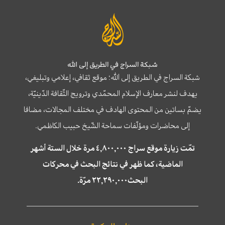
شبكة السراج في الطريق إلى الله
شبكة السراج في الطريق إلى الله؛ موقع ثقافي، إعلامي وتبليغي،
يهدف لنشر معارف الإسلام المحمّدي وترويج الثّقافة الدّينيّة،
يضمّ بساتين من المحتوى الهادف في مختلف المجالات، مضافا
إلى محاضرات ومؤلّفات سماحة الشّيخ حبيب الكاظمي.
تمّت زيارة موقع سراج ٤,٨٠٠,٠٠٠ مرة خلال الستة أشهر
الماضية، كما ظهر في نتائج البحث في محركات
البحث٢٢,٢٩٠,٠٠٠ مرّة.