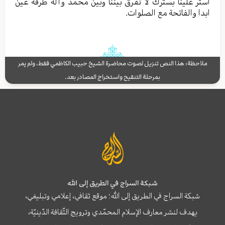
أستر علینا بسترك لا تفرق بیننا وبین محمد وآله طرفة عین
ابدا والفاتحة مع الصلوات.
ملاحظة: هذا النص تنزيل لصوت محاضرة الشيخ حبيب الكاظمي فقط، ولم يمر
بمرحلة التنقيح واستخراج المصادر بعد.
شبكة السراج في الطريق إلى الله
شبكة السراج في الطريق إلى الله؛ موقع ثقافي، إعلامي وتبليغي،
يهدف لنشر معارف الإسلام المحمّدي وترويج الثّقافة الدّينيّة،