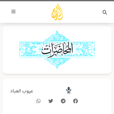
خطي
لى
لمحتوى
عيوب العباد