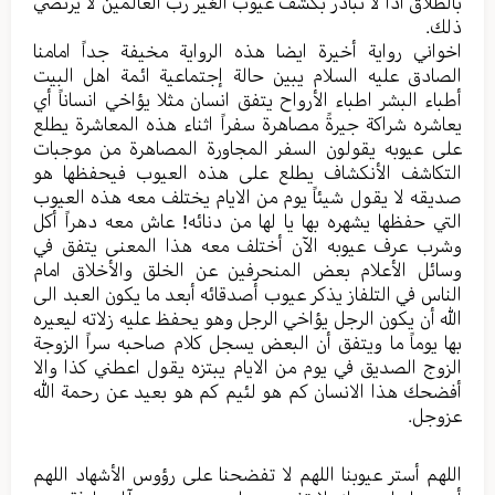
بالطلاق اذاً لا تبادر بکشف عیوب الغیر رب العالمین لا یرتضي
ذلك.
اخواني روایة أخيرة ایضا هذه الروایة مخیفة جداً امامنا
الصادق علیه السلام یبین حالة إجتماعیة ائمة اهل البیت
أطباء البشر اطباء الأرواح یتفق انسان مثلا یؤاخي انساناً أي
یعاشره شراکة جیرةً مصاهرة سفراً اثناء هذه المعاشرة یطلع
علی عیوبه یقولون السفر المجاورة المصاهرة من موجبات
التکاشف الأنكشاف یطلع علی هذه العیوب فیحفظها هو
صدیقه لا یقول شیئاً یوم من الایام یختلف معه هذه العیوب
التي حفظها یشهره بها یا لها من دنائه! عاش معه دهراً أکل
وشرب عرف عیوبه الآن أختلف معه هذا المعنی یتفق في
وسائل الأعلام بعض المنحرفین عن الخلق والأخلاق امام
الناس في التلفاز یذکر عیوب أصدقائه أبعد ما یکون العبد الی
الله أن یکون الرجل یؤاخي الرجل وهو یحفظ علیه زلاته لیعیره
بها یوماً ما ویتفق أن البعض یسجل کلام صاحبه سراً الزوجة
الزوج الصدیق في یوم من الایام یبتزه یقول اعطني کذا والا
أفضحك هذا الانسان کم هو لئیم کم هو بعید عن رحمة الله
عزوجل.
اللهم أستر عیوبنا اللهم لا تفضحنا علی رؤوس الأشهاد اللهم