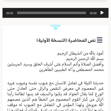
مشغل
00:00
00:00
الصوت
نص المحاضرة (النسخة الأولية)
أعوذ بالله من الشیطان الرجیم
بسم الله الرحمن الرحیم
وأفضل الصلاة وأتم السلام علی أشرف الخلق وسید المرسلین
محمد المصطفی وآله الطیبین الطاهرین
حدیثنا اللیلة في تعامل الانسان مع عیوب نفسه وعیوب غیره
غیر المعصوم في معرض النقص والزلل حتی العادل حتی
الورع کما یقال الجواد قد یکبوا والسیف قد ینبوا لطالما رأينا
الزلل عن کبار القوم المعصوم عن الخطأ هم الذین عصمهم
الله عزوجل ولهذا المؤمن في التعامل مع العیوب له موقف
واضح اولاً الذي ینتقدك يهديك عيبك في قولك أو فعلك هذا