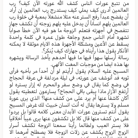
من تتبع عورات الناس کشف الله عورته الآن کیف؟ رب
العالمین أدری کیف یملي کیف یستدرج رب العالمین إن أراد
أن یفضح عبداً رفع الستر عنه مثلا منشغلاً بمعیة في خلوة رب
العالمین یلهم انساناً أن یدخل علیه یلهم زوجته أن تکشف جهاز
تتفصح في أجهزته فتعلم الزوجة ما هو فیه الآن خطأ صواباً
تشهره أمام الناس جمع وجاهة طول عمره في كلمة واحدة
یسقط عن الأعين ومشکلة الأجهزة هذه الایام موثقة لا یمکنه
الأنكار یقول هذا رأيناه في جهازك کیف یُنکر؟.
رسالة أرسلها سهواً فیها ما فیها أحدهم یأخذ الرسالة ویشهره
بها هذه ایضا من موجبات المغت الألهي.
المسیح علیه السلام یقول أرأيتم لو أن أحداً مر بأخیه فرأى
ثوبه فد أنوشف عن عورته، في لیلة مزدلفة في عرفة الحجاج
في وضع کما یقال في وضع سفر والمحرم له إزار یستره لو
أرتفع الأزار ماذا یبقی باقي الحجاج؟ یسارعون لتغطیته یقول
أكان کاشفاً عنها أم یرد علی من کشف منها؟ الذي یری عورة
مسلم ولا یسترها یقال له أنت انسان خبیث لك غرض المسیح
یقول أنتم تسترون عورات الأبدان معنی کلامه قالوا بل یردوا
علی من کشف منها قال کلا بل تکشفون عنها یری عیباً أخلاقیاً
فلا یستر العیب ولطالما رأينا سمعنا الزوجة تکشف أسرار
الزوج الزوج یکشف عن زلات الزوجة فلا یصطلح أمرهما الا