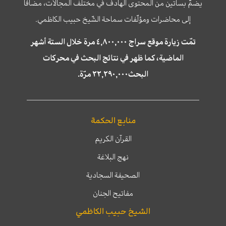
يضمّ بساتين من المحتوى الهادف في مختلف المجالات، مضافا
إلى محاضرات ومؤلّفات سماحة الشّيخ حبيب الكاظمي.
تمّت زيارة موقع سراج ٤,٨٠٠,٠٠٠ مرة خلال الستة أشهر
الماضية، كما ظهر في نتائج البحث في محركات
البحث٢٢,٢٩٠,٠٠٠ مرّة.
منابع الحكمة
القرآن الكريم
نهج البلاغة
الصحيفة السجادية
مفاتيح الجنان
الشيخ حبيب الكاظمي