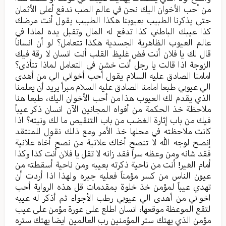
من أحب الأخوان الیك نحن في عالم الطب ندفع أعلى الأثمان
حتی یذکرنا الطبیب بعیوبنا هکذا الطبیب یقول أنت مرضك
کذا عیبك الباطني کذا تدفع له المال وتقبل یده لماذا في
عالم العیوب الظاهریة الجسدیة هکذا تتعامل؟ لو أن انساناً
قال لك یا فلان أنت فض غلیظ القلب أنت انسان لا رقة فیك
الزوجة اذا قالت یا رجل أنت خشن في التعامل لماذا تتأذی؟
امامنا الصادق علیه السلام یقول أحب أخواني الي من أهدی
الي عیوبي طبعا امامنا الصادق علیه السلام مبرأ یرید أن یعلمنا
الذي یقدم لك العیوب هذا من أحب الأخوان الیك، طبعا هنا
ملاحظة خذ الحکمة من أفواه المجانین الآن انسان ذکر عیباً
فیك من باب إثارة الغضب من باب التنقیص ما لك ونيته؟ اذا
کانت ملاحظته في محلها خذ الأمر ومع ذلك نقول للمنتقد
إنصح لوجه الله لا تنصح أخاك علانية من نصح أخاه علانیة
فقد شانه ومن وعظه سراً فقد زانه لا تقل یا فلان أنت کذا وکذا
أمام الغیر! أنت من ناحیة ذکرته بعیبه ومن ناحیة أسقطته من
عیون الناس من کسر مؤمناً فعلیه جبره ولهذا اذا أردت أن
تهدي عیباً لمؤمن خذ خلوة بمقدمات قل هذه الروایة أحب
اخواني من أهدی الي عيوبي رطب الأجواء ثم أذکر له عیبه
لتقع الموعظة موقعها، انسان اطلع علی عورة مؤمن علی عیب
مؤمن الذي يهتك ستر المؤمنين رب العالمین ایضا یهتك ستره