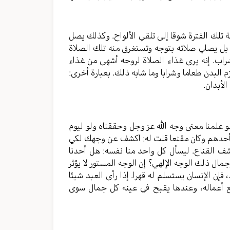
 تلك الفترة شوقا إلى تلقي الألواح. وكذلك يصل
 بل يصلي صلاته بتوجه وتستغرق منه تلك الصلاة
الشراب. إنه يرى غذاء الصلاة لروحه أشهى من غذاء
 البدن طعاما وشرابا وما شابه ذلك. بعبارة أخرى:
لأبدان.
 لو علمنا معنى وجه الله عز وجل وحققناه ولو ليوم
يت بأحدهم وكان مقنعا قلت له: اكشف عن وجهك لكي
كشف القناع. ليسأل كل واحد منا نفسه: هل أحدنا
ال ذلك الوجه الإلهي؟ إن الوجه المستور لا يؤثر
 فإن الإنسان يستسلم له قهرا. إذا رأى العبد شيئا
ع أعماله، وعندها يقبح في عينه كل جمال سوى