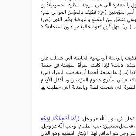
ل بالمغفرة التي هي نتيجة النظرة الحسينية؟ إن
أمير المؤمنين (ع)؛ فكيف بالمؤمن الموالي لهم؟
وهي تتنقل بين البقيع والروضة وقبر النبي (ص)
 (س)، فهل تُرى تعود خائبة من دون استجابة؟ لا
؛ فكيف بالرحمة الرحيمية الخاصة التي شملت على
ه الآيات؟ فإذا كانت المرأة المؤمنة في خدمة
ا (س). ما يمنعنا أحدنا أن يخاطب الزهراء (س)
تك، فإنني سأفرج هموم المؤمنين وسأكفل الأيتام
نظرة التي شملت فضة وبالعناية التي حظيت بها
ي تجلى في قول الله عز وجل:
(إِنَّمَا نُطْعِمُكُمْ لِوَجْهِ
 حُبِّهِ)، فحتمل معنيين: حب الطعام، وحب الله عز وجل.
 عز وجل هو الدافع لهذا الإيثار العظيم وهو الذي