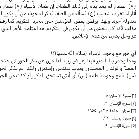
(ع) الطعام لم يمد يده إلى ذلك الطعام. إن طعام الأنبياء (ع) طعام 
أثار استغراب شعيب (ع) فسأله عن العلة، فذكر له خوفه من أن يكون ا
بتناوله أجره. ولهذا يرفض بعض المؤمنين حتى مجرد التكريم كما رف
مؤلف لأنه كان يخشى من أن يكون في التكريم هذا مثلمة للأجر الذي يت
عز وجل بشيء من عدم الإخلاص.
أي حور مع وجود الزهراء (سلام الله عليها)؟!
ومما يجدر بنا التدبر فيه؛ إعراض رب العالمين عن ذكر الحور في هذه ا
الفضة والولدان المخلدون وثياب سندس وإستبرق ولكنه لم يذكر الحو
(س). فمع وجود فاطمة (س) أي أنثى تستحق الذكر ولو كانت من الحور
[١]
سورة الإنسان: ٨.
[٢]
سورة الإنسان: ٩.
[٣]
ميزان الحكمة ج٢ ص ١٦٥٥.
[٤]
سورة يوسف: ٣٣.
[٥]
سورة الإنسان: ٩.