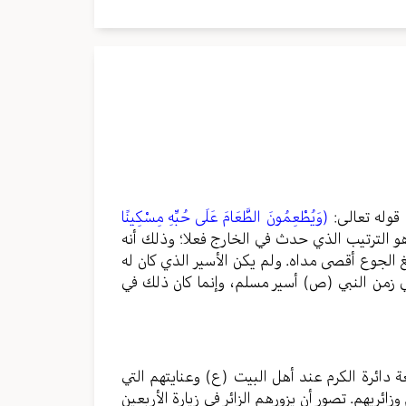
قوله تعالى:
(وَيُطْعِمُونَ الطَّعَامَ عَلَى حُبِّهِ مِسْكِينًا
 هو الترتيب الذي حدث في الخارج فعلا؛ وذلك أنه
غ الجوع أقصى مداه. ولم يكن الأسير الذي كان له
ي زمن النبي (ص) أسير مسلم، وإنما كان ذلك في
ة دائرة الكرم عند أهل البيت (ع) وعنايتهم التي
ائريهم. تصور أن يزورهم الزائر في زيارة الأربعين