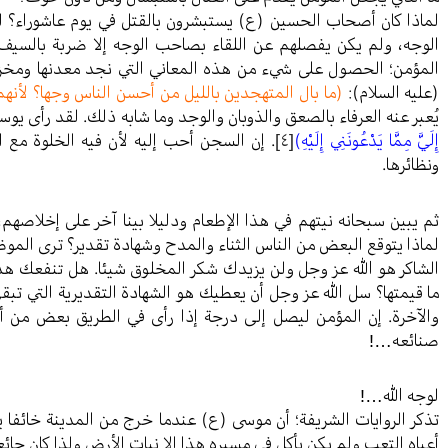
لماذا كان أصحاب الحسين (ع) يستبشرون بالقتل في يوم عاشوراء؟ لما
الوجه، ولم يكن يفصلهم عن اللقاء بصاحب الوجه إلا ضربة بالسيف 
المؤمن؛ الحصول على شيء من هذه المعاني التي نجد معدنها ومخزنها
(عليه السلام):
(ما بال المتهجدين بالليل من أحسن الناس وجها؟ لأنهم 
يُعبر عنه العرفاء بالصعق والذوبان والوجد وما شابه ذلك. لقد رأى يو
إِلَيَّ مِمَّا يَدْعُونَنِي إِلَيْهِ)
[٤]
. إن السجن أحب إليه لأن فيه الخلوة مع
ونظائرها.
ثم يبين سبحانه نيتهم في هذا الإطعام ودليلا بينا آخر على إخلاصهم
لماذا يتوقع البعض من الناس الثناء والمدح وشهادة تقدير؟ ترى المو
الشاكر هو الله عز وجل ولن يزيدك شكر المخلوق شيئا. هل تنفعك هذه 
ما قيمتها؟ سل الله عز وجل أن يعطيك هو الشهادة التقديرية التي تبقى 
والآخرة. إن المؤمن ليصل إلى درجة إذا رأى في الطريق بعض من أ
صنائعه…!
لوجه الله…!
تذكر الروايات الشريفة؛ أن موسى (ع) عندما خرج من المدينة خائفا 
أعياه التعب ولم يكن يأكل في مسيره هذا إلا نبات الأرض ولذا كان جا