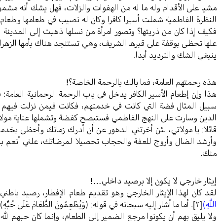
مشيا على الأقدام وله ما له من الهفوات والزلات، فهل يشك أنه مشمو
النظرة الفاطمية شملت أسيرا كافرا وكان له نصيب في طعامها وطعام 
فكيف إذا كان من ذريتها؟ وتصور امرأة من نسلها ذهبت إلى المدينة 
علها تحظى بوقفة على قبرها الشريف، وهي تستنجد هناك بأمها الزهراء
ينبغي الشك والترديد أبدا.
هذه رحمتهم العامة، فما بالك بالرحمة الخاصة؟!
هذا وإن إطعام الأسير الكافر يدخل في باب الرحمة الرحمانية العامة
سبيل المثال فضة التي كانت في خدمتهم، فكانت فيمن نزلت فيهم هذ
الدين وسارت على النهج الفاطمي فستبصح كفضة وتشملها عناية مولاته
قائلا: يا مولاتي، لئن أخرتني الدهور عن أن أدرك زمانك وأحظى بخدم
وأرشد الضال وأروج للعفة والحجاب تحصيلا لمرضاتك، علني أنعم بال
منك.
إيثار خارجي لا يكون إلا برصيد داخلي…!
لقد كان لهذا الإيثار الخارجي وهو تقديم طعام الإفطار، رصيد باطن
اللَّهِ)
[٢]
. أما ما أشار إليه سبحانه في قوله: (وَيُطْعِمُونَ الطَّعَامَ عَلَى
ولا يليق بهم أن يكونوا مرجع الضمير إلى الطعام، وإنما كان حبهم لله