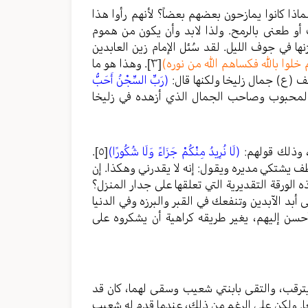
ذا كانوا يمازحون بعضهم بعضاً؟ لأنهم رأوا هذا
أو طعنى بالرمح. ولذا لابد وأن يكون من هموم
 في جوف الليل. لقد سُئل الإمام زين العابدين
خلوا بالله فكساهم الله من نوره)
[٣]
. وهذا هو ما
سف (ع) جمال زليخا ولكنها قال:
(رَبِّ السِّجْنُ أَحَبُّ
 المحبوب وصاحب الجمال الذي أزهده في زليخا
، وذلك قولهم:
(لَا نُرِيدُ مِنْكُمْ جَزَاءً وَلَا شُكُورًا)
[٥]
.
ظف يشتكي مديره ويقول: إنه لا يقدرني وهكذا. إن
الورقة التقديرية التي تعلقها على جدار المنزل؟
أبد الآبدين وتنفعك في القبر والبرزه وفي الدنيا
حسن إليهم، يغير طريقه كراهية أن يشكروه على
يترقب، والتقى بابنتي شعيب وسقى لهما، كان قد
ئعا. ولكن على الرغم من ذلك، عندما قدم له شعيب