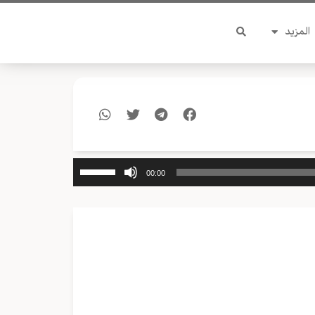
المزيد
استخدم
00:00
مفاتيح
الأسهم
أعلى/
أسفل
لزيادة
أو
خفض
مستوى