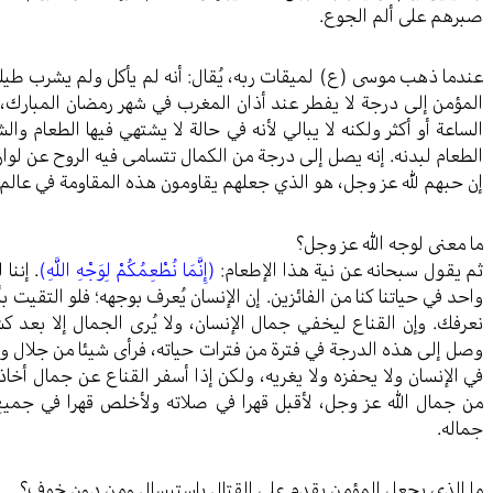
صبرهم على ألم الجوع.
عندما ذهب موسى (ع) لميقات ربه، يُقال: أنه لم يأكل ولم يشرب طيلة
المؤمن إلى درجة لا يفطر عند أذان المغرب في شهر رمضان المبارك،
الساعة أو أكثر ولكنه لا يبالي لأنه في حالة لا يشتهي فيها الطعام و
الطعام لبدنه. إنه يصل إلى درجة من الكمال تتسامى فيه الروح عن لوازم
إن حبهم لله عز وجل، هو الذي جعلهم يقاومون هذه المقاومة في عالم ا
ما معنى لوجه الله عز وجل؟
ثم يقول سبحانه عن نية هذا الإطعام:
(إِنَّمَا نُطْعِمُكُمْ لِوَجْهِ اللَّهِ)
. إننا
واحد في حياتنا كنا من الفائزين. إن الإنسان يُعرف بوجهه؛ فلو التق
نعرفك. وإن القناع ليخفي جمال الإنسان، ولا يُرى الجمال إلا بعد 
وصل إلى هذه الدرجة في فترة من فترات حياته، فرأى شيئا من جلال وجم
في الإنسان ولا يحفزه ولا يغريه، ولكن إذا أسفر القناع عن جمال أخاذ،
من جمال الله عز وجل، لأقبل قهرا في صلاته ولأخلص قهرا في جمي
جماله.
ما الذي يجعل المؤمن يقدم على القتال باستبسال ومن دون خوف؟