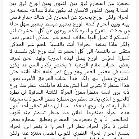
یحجزه عن المحارم فرق بین التقوی وبین الورع فرق بین
العدالة وبین التقوی الانسان قد یکون عادلاً عدالته تمنعه من
الحرام ولکن الورع یحجزه عن المحارم کأن هناك جدار فاصل
بینه وبین الحرام کلمة الورع بتعبیر مبسط بتعبیر سهل حالة
من حالات التفرع والتنزه کلكم ورعون عن أکل الحشرات لئن
أنفسکم لا تمیل الیها بخلاف اللحم غیر المذکی النفس تمیل
ولکن ماذا یمنعه الحرام؟ أنت بالنسبة للحم غیر المذکی
متقي اما بالنسبة الی أکل الحشرات أنت ورع لئن نفسك لا
تمیل! المؤمن الورع یصل لهذه الدرجة ولهذا نحن نعرف
بعض الشباب مقام الورعیة لا یختص بکبار السن قد یکون
شاب في مغتبل العمر وهو ورع تمر أمامه فتاة فاتنة حتی
المتزوج یمیل الیها ولکن هذا الشاب المراهق الأعزب یقول
هذا المنظر لا یثیرني ابداً لیش هنالك ما یلفت النظر هذا ورع
لأنه یری امامه منظراً مغززاً المرأة الفاتنة السافرة في نظره
کالحیوان الذي یخاف منظر من منظره بعض الحیوانات مخیفة
تنظر الیه تصرف وجهك هکذا لسنا في مقام تحقیر أحد أقول
هذه المرأة بمنظرها الفاتن هذا منظر تشمئز منه قلوب
الصالحین اذاً ورع یحجزه عن المحارم ومطلق المحارم بعض
الناس لا یأکل الحرام ینظر الی الحرام! لا ینظر الی الحرام
یسمع الحرام الحرام النظري القولي الفعلي متنزه عنه ولکن