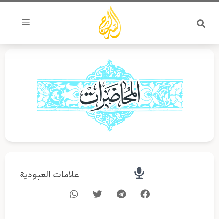
خطي
لى
لمحتوى
علامات العبودية