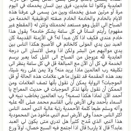
العابدیة وکانوا لنا عابدین، فرق بین انسان یخدمك في الیوم
مرة أو مرتین صدق یخدمك وبین من یسمی في عرفنا هذه
الایام بالخادم والخادمة الخادم صفته الوظیفیة الخدمة من
الصباح الی اللیل وهو مستعد لخدمتك ولئن له (المقطع غیر
مفهوم) رأيتم انساناً في کل ساعة یشکر خادمه؟ یقول هذا
خادم عندي فکیف اذا کان عبداً له؟ في الأزمنة القدیمة کان
العبد بین یدي المولی کالخاتم في الأصبع هکذا الناس بین
یدي موالیهم من البشر ولکن اذا وصل الانسان الی درجة
العابدیة لله عزوجل من الصباح الی اللیل کما یعبر برسم
الخدمة في کل آن الآن مع المبالغة قل في کل ساعة ینظر الی
تکلیفه رب العالمین ماذا یرید منه؟ ولا یمن علی ربه شيئا،
بعد هذه المقدمة قد تقول ما هي علامات هذه الحالة أو قل
الموجبات؟ الروایة یمکن أن نقول بأنها تصف العلامات ومن
الممکن أن نقول بأنها تذکر الموجبات في حدیث المعراج یا
أحمد الآن لماذا هکذا تسمیه؟ رب العالمین یخاطب نبیه في
السماء بأحمد وفي الأرض بأبي القاسم محمد صلی الله علیه
وآله وسلم طبعا کلمة الأحمدیة رتبة عالیة النبي أحمد الناس
اکثر الناس حمداً وفي الأرض اسم النبي مأخوذ من المحمودیة
هذا النبي الذي مُدح کثیراً هل تدري متی یکون لي العبد
عابداً؟ قال لا یارب! قال اذا اجتمع فیه السبع خصال، اولاً ورع