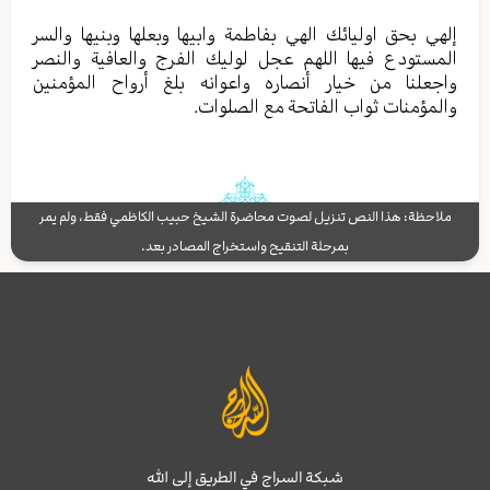
إلهي بحق اولیائك الهي بفاطمة وابيها وبعلها وبنیها والسر
المستودع فیها اللهم عجل لولیك الفرج والعافیة والنصر
واجعلنا من خیار أنصاره واعوانه بلغ أرواح المؤمنین
والمؤمنات ثواب الفاتحة مع الصلوات.
ملاحظة: هذا النص تنزيل لصوت محاضرة الشيخ حبيب الكاظمي فقط، ولم يمر
بمرحلة التنقيح واستخراج المصادر بعد.
شبكة السراج في الطريق إلى الله