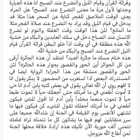
وقرائة القرآن وقیام اللیل والتضرع عند الصبح انا هذه العبارة
وجدتها لأول مرة ما معنی التضرع عند الصبح؟ هل المراد
یعني الوقت الملاصق للفجر کنایة عن السحر هذا مثلا قد
یدخل في قیام اللیل وقد یراد به التضرع عند صلاة الفجر مثلا
ما المانع؟ لئن هذا الوقت وقت الغفلة والنوم لو تضرع
الانسان عند الصباح دخل في سلك العابدین والبکاء من خشیة
الله هذه مطلقة في أي وقت اذاً خلو البطن قرائة القرآن قیام
اللیل التضرع عند الصبح والبکاء من خشیة الله.
هذه ختام مسك ما جائزة العبد؟ اعتقد أن هذه الجائزة أرقی
من کل الجوائز أين الحور والقصور بجوار هذه الجائزه؟ لئن
الحور والقصور منشقة من هذا الجزاء! الروایة ایضا في
المستدرك البعض اذا استغرب من المضمون لا ینکر یقول انا
لا افهم روي أن الله تعالی یقول في بعض کتبه یابن آدم انا حي
لا أموت أطعني في ما أمرتك حتی أجعلك حیاً لا تموت طبعا
حیاً لا تموت منعماً مخلداً یأبن آدم انا اقول للشي فیکون
أطعني في ما أمرتك أجعلك تقول للشيء کن فیکون فیها ما
تشتهي الأنفس يوم القيامة في الجنة إن شاءالله جمیعا علی
سرر متقابلین لهم فیها ما یشائون کل ما تتمناه تراه امامك
تتمنی ألف حوریة الآن تأتيك هذه ارادة خلاقة محلها الجنة
لمن أطاع الله عزوجل.