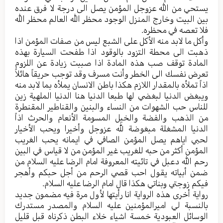
یستحي من الله عزوجل المؤمن یصل الی درجة لا فرق عنده
بین البیت وخارج المنزل الوجود محظر الله العالم محظر الله
فلا تعصه في محظره.
وأکل ما لابد منه الأکل علی الشبع لیس من صفات المؤمن اذا
ذهبت الی محطة التزود بالوقود اذا طفحت السیارة بهذه
المادة توقف صب هذه المادة اذا صببت زيادة عن اللزوم
تعرض نفسك الی الخطر وأنت مسرف وقد توجب حریقاً هائلاً
اذاً تملأه بالمقدار اللازم هکذا باطن الانسان یملأه بما لابد منه
ویبغض الدنیا لبغضي لها طبعا الدنیا هنا الدنیا الملهیة زین
للناس حب الشهوات من النساء والبنین والقناطیر المقنطرة
من الذهب والفضة والخیل المسومة الأنعام والحرث اذاً
الدنیا المشغلة مبغوضة لله عزوجل وأخيرا ویحب الأخیار
لحبي ایاهم یصل المؤمن الصافي في ایمانه یحب الغریب
المؤمن أکثر من حبه للغریب غیر المؤمن من لا قیاس في البین
رحم الله دعبل في تائيته المعروفة امام الرضا علیه السلام من
ضمن أبیاته یقول احب قصي الرحم من أجل حبکم وأهجر
فيكم زوجتي وبناتي هکذا قال امام الرضا علیه السلام.
روایة أخرى هذه الروایة انا رأيتها لأول مرة فیه مضمون جدید
بالنسبة لي امیرالمؤمنين علیه السلام والمصدر مستدرك
الوسائل العبودیة خمسة اشیاء خلاء البطن ذکرناه قبل قلیل