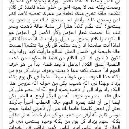
في المال یسقط اذاً هذا ناقص الورعیة یحجزه عن المحارم،
وصمت یکفه عما لا یعینه اخواني خذوا هذه قاعدة کل کلام
تتکلمه طاقة تخرج منك قطعة من عمرك تعطیه لأحد انظر
لمن یستحق ذلك وأنظر لما یستحق ذلك من یستحق وما
یستحق؟ أنت تکلم کلاماً هذراً في ساعة طاقة ذهبت وعمر
تلف اذاً الصمت شعار المؤمن وکأن الأصل في المؤمن هو
السکوت والکلام یحتاج الی دلیل لو رأيت انساناً صامتاً لا تقل
لماذا أنت صامت! اذا رأيت متکلماً قل بأي نیة تتکلم؟ الصمت
حالة طبیعیة في الانسان المثل الشائع ما رأيت کهذا روایة وقد
تکون لا ادري اذا کان الکلام من فضة فالسکوت من ذهب
القضیة أعمق الکلام الباطل لا یعد فضة ابداً بل هو خزف
المهم اذاً صمت یکفه عما لا یعینه وخوف یزداد کل یوم من
بکائه هذا الخوف لیس خوفاً بسیطاً ساذجاً في کل یوم بکائه
یزداد ولهذا نبي الله شعیب بکی من خوف الله عزوجل هذا
البکاء زاد وزاد الی أن ذهب بصره أرجع الله له البصر علی کل
حال فقد البصر من خوف الله من البکاء أرجع له البصر بکی
ایضا الی أن فقد بصره المهم جائه الخطاب أخیراً جائزتك
يعني أن نجعل کلیمنا خادماً لك علی أن تأجرني ثمانیة حجج
موسی کلیم الله أرقی من شعیب ولکن صار خادماً له في مقابل
بکائه المهم یزداد کل یوم من بکائه وحیاء یستحي مني في
الخلاء لا امام الناس امام الناس الأعین تراقب في الخلوات