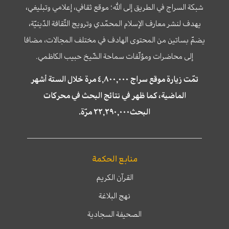
شبكة السراج في الطريق إلى الله؛ موقع ثقافي، إعلامي وتبليغي،
يهدف لنشر معارف الإسلام المحمّدي وترويج الثّقافة الدّينيّة،
يضمّ بساتين من المحتوى الهادف في مختلف المجالات، مضافا
إلى محاضرات ومؤلّفات سماحة الشّيخ حبيب الكاظمي.
تمّت زيارة موقع سراج ٤,٨٠٠,٠٠٠ مرة خلال الستة أشهر
الماضية، كما ظهر في نتائج البحث في محركات
البحث٢٢,٢٩٠,٠٠٠ مرّة.
منابع الحكمة
القرآن الكريم
نهج البلاغة
الصحيفة السجادية