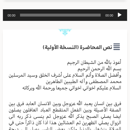
مشغل
00:00
00:00
الصوت
نص المحاضرة (النسخة الأولية)
أعوذ بالله من الشیطان الرجیم
بسم الله الرحمن الرحیم
وأفضل الصلاة وأتم السلام علی أشرف الخلق وسید المرسلین
محمد المصطفی وآله الطیبین الطاهرین
السلام علیکم اخواني اخواتي جمیعا ورحمة الله وبرکاته
فرق بین انسان یعبد الله عزوجل وبین الانسان العابد فرق بین
الصفة الأصیلة وبین الفعل المتقطع العباد الغافلون یصلون
ایضا یصلي الصبح یذکر الله عزوجل ثم ینسی ذکر ربه الی
الزوال یصلي الظهرین ثم العشائین هذا اذا کان ذاکراً حتی في
الصلاة ینشغل بالدنیا ولکن بعض الناس یصل الی درجة