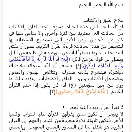
بسم الله الرحمن الرحيم
علاج القلق والاكتئاب
لو تأملنا حالنا في هذه الحياة؛ فسوف نجد القلق والاكتئاب
من الحالات التي تعترينا بين فترة وأخرى ولا مناص منها في
كثير من الأحايين. ومن الأمور التي نستطيع الاستعانة بها
للتخلص من هذه الحالات؛ قراءة القرآن الكريم. تصور أن تفتح
المصحف الشريف فتقرأ آيات من سورة طه في ظلمة من الليل
وتصل إلى قوله عز من قائل:
(إِنَّنِيٓ أَنَا ٱللَّهُ لَآ إِلَٰهَ إِلَّآ أَنَا۠ فَٱعۡبُدۡنِي
وَأَقِمِ ٱلصَّلَوٰةَ لِذِكۡرِيٓ)
[١]
، فتشعر أن الله سبحانه يخاطبك
مباشرة، فينشرح بذلك صدرك، وتتلاشى الهموم والغموم
ويضمحل الاكتئاب ويزول القلق والاضطراب. ويؤيد ذلك ما
روي عن أمير المؤمنين (ع) أنه كان يقول إذا ختم القرآن
الكريم:
(اَللَّهُمَّ اِشْرَحْ بِالْقُرْآنِ صَدْرِي)
[٢]
.
لا تقرأ القرآن بهذه النية فقط…!
لا ينبغي أن نكون ممن يقرأون القرآن طلبا للثواب وكسبا
للأجر، فتكون تلاوتنا تلاوة مجردة من التدبر والفهم. إن القرآن
الكريم هو شفاء لما في الصدور بالمعنى المنهجي وبالمعنى