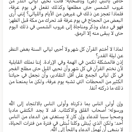
خاص بالنبي (ص) وبأصحابه؛ فأنت تحيي ليالي الثدر من
غروب الشمس حتى مطلعها وكذلك تفعل في يوم عرفة،
فلماذا تعجز عن ذلك في غيرهن من الأيام والليالي؟ إنني أرى
البعض من الحجاج في يوم عرفة قد تحرك من مكة قبل الظهر؛
فهو في دعاء وذكر ومناجاة إلى غروب الشمس في ذلك اليوم
حتى لا يبقى منه إلا الرمق.
لماذا لا أختم القرآن كل شهر ولا أحيي ليالي السنة بغض النظر
عن ليلة القدر؟
إذن فالمشكلة تكمن في الهمة وفي الإرادة. إننا نملك القابلية
لأن نختم القرآن في كل شهر وأن نحيي الليل حتى مطلع الفجر
في كل ليالي الجمع على أقل التقادير، وأن نجعل في حياتنا
الكثير من المحطات التي تشبه يوم عرفة، ولكن ما يمنعنا من
ذلك ما ذركته آنفا.
وإن أولى الناس بما ذكرناه وأولى الناس بالالتجاء إلى الله
ورسوله؛ أصحاب القلق والاكتئاب. قد لا يجد الكتفي ماديا
وصحيا سببا للدعاء وإن كان لا يستغني عن الدعاء من الناس
أحد؛ ولكن الذي يُبتلى وكلنا نُبتلى في فترة من فترات الحياة،
لا ينبغي أن نُهمل الدعاء واللجأ إلى الله.