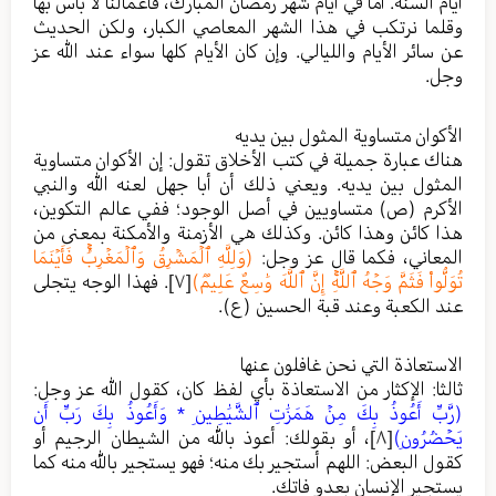
أيام السنة. أما في أيام شهر رمضان المبارك، فأعمالنا لا بأس بها
وقلما نرتكب في هذا الشهر المعاصي الكبار، ولكن الحديث
عن سائر الأيام والليالي. وإن كان الأيام كلها سواء عند الله عز
وجل.
الأكوان متساوية المثول بين يديه
هناك عبارة جميلة في كتب الأخلاق تقول: إن الأكوان متساوية
المثول بين يديه. ويعني ذلك أن أبا جهل لعنه الله والنبي
الأكرم (ص) متساويين في أصل الوجود؛ ففي عالم التكوين،
هذا كائن وهذا كائن. وكذلك هي الأزمنة والأمكنة بمعنى من
المعاني، فكما قال عز وجل:
(وَلِلَّهِ ٱلۡمَشۡرِقُ وَٱلۡمَغۡرِبُۚ فَأَيۡنَمَا
تُوَلُّواْ فَثَمَّ وَجۡهُ ٱللَّهِۚ إِنَّ ٱللَّهَ وَٰسِعٌ عَلِيمࣱ)
[٧]
. فهذا الوجه يتجلى
عند الكعبة وعند قبة الحسين (ع).
الاستعاذة التي نحن غافلون عنها
ثالثا: الإكثار من الاستعاذة بأي لفظ كان، كقول الله عز وجل:
(رَّبِّ أَعُوذُ بِكَ مِنۡ هَمَزَٰتِ ٱلشَّيَٰطِينِ * وَأَعُوذُ بِكَ رَبِّ أَن
يَحۡضُرُونِ)
[٨]
، أو بقولك: أعوذ بالله من الشيطان الرجيم أو
كقول البعض: اللهم أستجير بك منه؛ فهو يستجير بالله منه كما
يستجير الإنسان بعدو فاتك.