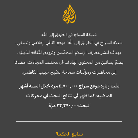
شبكة السراج في الطريق إلى الله
شبكة السراج في الطريق إلى الله؛ موقع ثقافي، إعلامي وتبليغي،
يهدف لنشر معارف الإسلام المحمّدي وترويج الثّقافة الدّينيّة،
يضمّ بساتين من المحتوى الهادف في مختلف المجالات، مضافا
إلى محاضرات ومؤلّفات سماحة الشّيخ حبيب الكاظمي.
تمّت زيارة موقع سراج ٤,٨٠٠,٠٠٠ مرة خلال الستة أشهر
الماضية، كما ظهر في نتائج البحث في محركات
البحث٢٢,٢٩٠,٠٠٠ مرّة.
منابع الحكمة