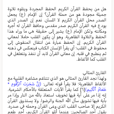
هل من يحفظ القرآن الكريم الحفظ المجردة ويتلوه تلاوة
جميلة مجودة هو من حملة القرآن؟ إن الإمام (ع) يجعل
الصدر محل القرآن الكريم لا اللسان. نعم إن الصدر الذي
يودع فيه القرآن الكريم صدر مقدس وحافظ القرآن له أجره
ومكانته ولكن الإمام (ع) يشير إلى حقيقة هي ما وراء هذا
الحفظ والتلاوة الظاهرية. وهو أن يكون القلب حاملا لمعاني
القرآن الكريم. إن الحفظ عبارة عن انتقال المنقوش إلى
محفوظ في القلب؛ أي يقرأ الإنسان الكتاب فينعكس في ذهنه
ثم ينطبع في قلبه. إن معاني القرآن لابد أن تنفذ وتتغلغل في
القلب كما الألفاظ.
القارئ المثالي
ولهذا نجد القارئ المثالي هو الذي تتناغم مشاعره القلبية مع
الألفاظ الظاهرية؛ فلا يقرأ قوله تعالى:
(إِنَّ شَجَرَتَ ٱلزَّقُّومِ *
طَعَامُ ٱلۡأَثِيمِ)
[٦]
كما يقرأ الآيات المتعلقة بالأحكام الشرعية.
إنه إذا مر على آية فيها تخويف استعاذ بالله من النار وإذا مر
بآية فيها تشويق سأل الله الجنة والرضوا. ولا يستذوق القرآن
الكريم إلا صاحب القلب الذي وعى القرآن وحمله في صدره.
يقول أحد الصالحين: عندما أتلو القرآن الكريم، أجد طعم