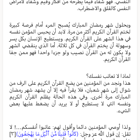
النفسي. فهو شفاء فيما يطرحه من أفكار وقيم وشفاء لأمراض
النفس كالقلق والاضطراب.
وبحلول شهر رمضان المبارك يُصبح المرء أمام فرصة كبيرة
لختم القرآن الكريم أكثر من مرة. لابد أن يحبس المؤمن نفسه
في هذا الشهر على القرآن الكريم. ويستطيع الإنسان بكل يسر
وسهولة أن يختم القرآن في كل ثلاثة. أما الذي ينقضي الشهر
ولا يكون له من القرآن نصيب ولو جزءا واحدا فهو ممن جفا
القرآن الكريم.
لماذا لا تعاتب نفسك؟
هذا ونجد من المؤمنين من يضع القرآن الكريم على الرف من
شوال إلى شهر شعبان، فلا يقرأ فيه إلا أن يشهد شهر رمضان
المبارك مرة أخرى. وفي هذه الحالة يظلم القرآن الكريم
ونفسه التي لا يستطيع أو لا يريد أن يضغط عليها بعض
الشيء.
ولذا أوصي المؤمنين دائما وأقول لهم: عاتبوا أنفسكم…! لا
تقل: إن قول الله عز وجل:
(كَانُواْ قَلِيلࣰا مِّنَ ٱلَّيۡلِ مَا يَهۡجَعُونَ)
[٣]