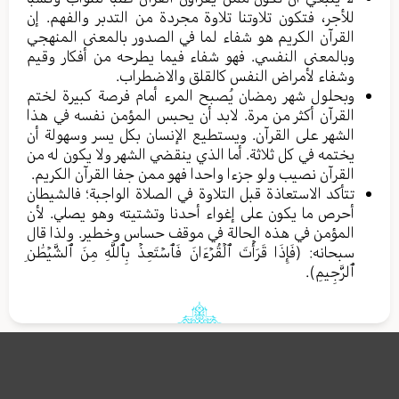
للأجر، فتكون تلاوتنا تلاوة مجردة من التدبر والفهم. إن
القرآن الكريم هو شفاء لما في الصدور بالمعنى المنهجي
وبالمعنى النفسي. فهو شفاء فيما يطرحه من أفكار وقيم
وشفاء لأمراض النفس كالقلق والاضطراب.
وبحلول شهر رمضان يُصبح المرء أمام فرصة كبيرة لختم
القرآن أكثر من مرة. لابد أن يحبس المؤمن نفسه في هذا
الشهر على القرآن. ويستطيع الإنسان بكل يسر وسهولة أن
يختمه في كل ثلاثة. أما الذي ينقضي الشهر ولا يكون له من
القرآن نصيب ولو جزءا واحدا فهو ممن جفا القرآن الكريم.
تتأكد الاستعاذة قبل التلاوة في الصلاة الواجبة؛ فالشيطان
أحرص ما يكون على إغواء أحدنا وتشتيته وهو يصلي. لأن
المؤمن في هذه الحالة في موقف حساس وخطير. ولذا قال
سبحانه: (فَإِذَا قَرَأۡتَ ٱلۡقُرۡءَانَ فَٱسۡتَعِذۡ بِٱللَّهِ مِنَ ٱلشَّيۡطَٰنِ
ٱلرَّجِيمِ).