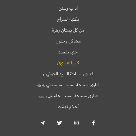
آداب وسنن
مكتبة السراج
من كل بستان زهرة
مشاكل وحلول
اختبر نفسك
كنز الفتاوىٰ
فتاوى سماحة السيد الخوئي
ره
فتاوى سماحة السيد السيستاني
دام ظله
فتاوى سماحة السيد الخامنئي
دام ظله
أحكام تهمّك
T
T
I
F
e
w
n
a
l
i
s
c
e
t
t
e
g
t
a
b