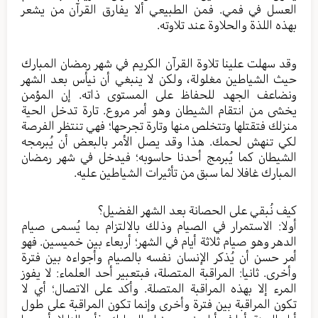
العسل في فمي. فمن الطبيعي ألا يفارق القرآن من يشعر
بهذه اللذة والحلاوة عند تلاوته.
وقد سهلت علينا تلاوة القرآن الكريم في شهر رمضان المبارك
حيث الشياطين مغلولة، ولكن لا ينبغي أن نيأس بعد الشهر
ونضاعف الجهد للحفاظ على المستوى ذاته. إن المؤمن
يخشى من انتقام الشيطان وهو أمر مروع. تارة تدخل الحية
منزلك فتقتلها وتتخلص منها وتارة تجرحها؛ فهي تنتظر الفرصة
لكي تنهش لحمك. هذا وقد يصل الأمر بالبعض أن يُبرمجه
الشيطان كما يُبرمج أحدنا حاسوبه؛ فيدخل في شهر رمضان
المبارك غافلا لما سبق من تأثيرات الشياطين عليه.
كيف نُبقي على الحصانة بعد الشهر الفضيل؟
أولا: الاستمرار في الصيام وذلك بالالتزام بما يُسمى صيام
الدهر وهو صيام ثلاثة أيام في الشهر؛ أربعاء بين خميسين. فهو
أمر حسن أن يُذكر الإنسان نفسه بالصيام وأجواءه بين فترة
وأخرى. ثانيا: المراقبة المتصلة، فبتعبير أحد العلماء: لا يفوز
المرء إلا بهذه المراقبة المتصلة. وأكد على الاتصال؛ أي لا
تكون المراقبة بين فترة وأخرى وإنما تكون المراقبة على طول