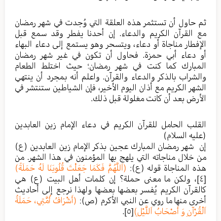
ثم حاول أن تستثمر هذه العلقة التي وُجدت في شهر رمضان
مع القرآن الكريم والدعاء. إن أحدنا يفطر وقد سمع قبل
الإفطار مناجاة أو دعاء، ويتسحر وهو يستمع إلى دعاء البهاء
أو دعاء أبي حمزة. فحاول أن تكون في غير شهر رمضان
المبارك كما كنت في شهر رمضان؛ حيث اختلط الطعام
والشراب بالذكر والدعاء والقرآن. واعلم أنه بمجرد أن ينتهي
الشهر الكريم مع أذان اليوم الأخير، فإن الشياطين ستنتشر في
الأرض بعد أن كانت مغلولة قبل ذلك.
القلب الحامل للقرآن الكريم في دعاء الإمام زين العابدين
(عليه السلام)
إن شهر رمضان المبارك عجين بذكر الإمام زين العابدين (ع)
من خلال مناجاته التي يلهج بها المؤمنون في هذا الشهر. من
هذه المناجاة قوله (ع):
(اَللَّهُمَّ فَكَمَا جَعَلْتَ قُلُوبَنَا لَهُ حَمَلَةً)
[٤]
، ولكن ما معنى حملة؟ إن كلمات أهل البيت (ع) هي
كالقرآن الكريم يُفسر بعضها بعضها ولهذا نرجع إلى أحاديث
أخرى منها ما روي عن النبي الأكرم (ص):
(أَشْرَافُ أُمَّتِي، حَمَلَةُ
اَلْقُرْآنِ وَ أَصْحَابُ اَللَّيْلِ)
[٥]
.