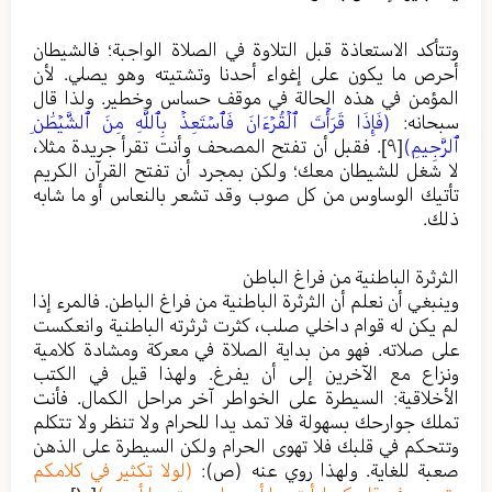
وتتأكد الاستعاذة قبل التلاوة في الصلاة الواجبة؛ فالشيطان
أحرص ما يكون على إغواء أحدنا وتشتيته وهو يصلي. لأن
المؤمن في هذه الحالة في موقف حساس وخطير. ولذا قال
سبحانه:
(فَإِذَا قَرَأۡتَ ٱلۡقُرۡءَانَ فَٱسۡتَعِذۡ بِٱللَّهِ مِنَ ٱلشَّيۡطَٰنِ
ٱلرَّجِيمِ)
[٩]
. فقبل أن تفتح المصحف وأنت تقرأ جريدة مثلا،
لا شغل للشيطان معك؛ ولكن بمجرد أن تفتح القرآن الكريم
تأتيك الوساوس من كل صوب وقد تشعر بالنعاس أو ما شابه
ذلك.
الثرثرة الباطنية من فراغ الباطن
وينبغي أن نعلم أن الثرثرة الباطنية من فراغ الباطن. فالمرء إذا
لم يكن له قوام داخلي صلب، كثرت ثرثرته الباطنية وانعكست
على صلاته. فهو من بداية الصلاة في معركة ومشادة كلامية
ونزاع مع الآخرين إلى أن يفرغ. ولهذا قيل في الكتب
الأخلاقية: السيطرة على الخواطر آخر مراحل الكمال. فأنت
تملك جوارحك بسهولة فلا تمد يدا للحرام ولا تنظر ولا تتكلم
وتتحكم في قلبك فلا تهوى الحرام ولكن السيطرة على الذهن
صعبة للغاية. ولهذا روي عنه (ص):
(لولا تكثير في كلامكم