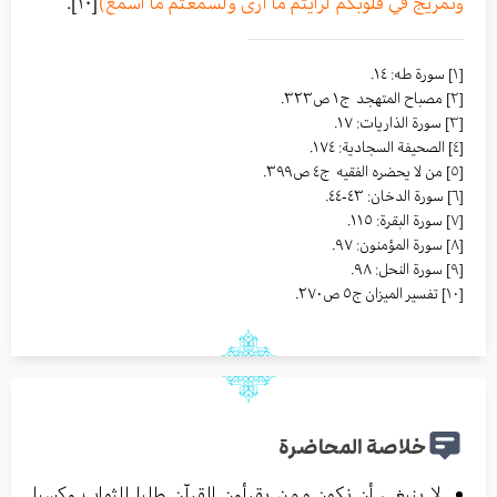
وتمريج في قلوبكم لرأيتم ما أرى ولسمعتم ما أسمع)
[١٠]
.
[١]
سورة طه: ١٤.
[٢]
مصباح المتهجد ج١ ص٣٢٣.
[٣]
سورة الذاريات: ١٧.
[٤]
الصحيفة السجادية: ١٧٤.
[٥]
من لا یحضره الفقیه ج٤ ص٣٩٩.
[٦]
سورة الدخان: ٤٣-٤٤.
[٧]
سورة البقرة: ١١٥.
[٨]
سورة المؤمنون: ٩٧.
[٩]
سورة النحل: ٩٨.
[١٠]
تفسير الميزان ج٥ ص٢٧٠.
خلاصة المحاضرة
لا ينبغي أن نكون ممن يقرأون القرآن طلبا للثواب وكسبا