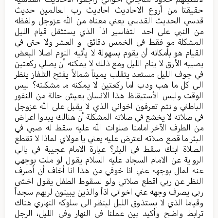
حقيقتا من أروع الاحاديث احاديث رب العالمين حديث
قدسي الحديث القدسي يعني معناه من الله عزوجل ولفظه
من النبي على احد التفاسير اذاً الذي يستثقل قيام الليل
المشكلة مو فقط في الخمس دقائق او العشر ولا حتى في
القيام هو بأمكانه أن يقوم بسهولة لا يأتيه النوم اصلا البعض
يصيبه الأرق لا ينام الليل ومع ذلك لا يمكنه أن يصلي ركعتين
في جوف الليل مستعد يتقلب يميناً شمالاً يفتح التلفاز ينظر
الى كل ما هب ودب اما ركعتين لا يمكنه ما مشكلته؟ ليس
الوقت وليس الأستيقاظ هذا الانسان يعيش حالة من النفور
الباطني وانتم تعرفون اخواني الذي لا يقبل على الله عزوجل
في صلاته لا يخشع في صلاته المشكلة أن هنالك يبدوا اعراض
من الطرف الآخر امامنا صلوات الله عليه سقط له صبي في
البئر ما قطع صلاته اعترض عليه يعني يا مولاي لماذا لا تقطع
الصلاة ابنك سقط في البئر؟ عبارة الامام عجيبة في بالي
الرواية عن الامام السجاد عليه السلام يقول لو ملت بوجهي
عنه لمال بوجهه عني انا خوفي من هذا انا أخاف أن أصرف
النظر عن ربي اقطع صلاتي ولو لسقوط الطفل يقول اخشى
ربي يصرف وجهه عني اخواني اذاً والذين يبيتون لربهم سجداً
وقياما الذي لا يستذوق الليل لينظر الى سلوكه النهاري هناك
ترابط واضح وأكيد بين عملنا في النهار وفي الليل، الرجل