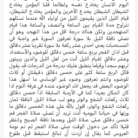
اليوم الانسان يخادع نفسه ولطالما قلنا المؤمن يخادع
الشيطان الشيطان يخدع الآخرين والمؤمن يخادع الشيطان،
قيام الليل الذين يقيمون الليل من اولياء الله عندما نسئلهم
تتراوح مدة القيام بين الساعة والنصف والساعة هذا قيام
المتهجدين ولكن هناك درجة اقل من هذا التهجد وهو أن
نصلي نافلة الليل بلا سورة تعرفون السورة غير واجبة في
المستحبات يعني احدى عشر ركعة بلا سورة تقريبا عشر دقائق
قبل اذان الفجر بربع ساعة خمس دقائق للوضوء والأستعداد
وعشر دقائق لقيام الليل أنت من اهل الليل والذين يبيتون
لربهم سجداً وقياما ينطبق عليك بدرجة من الدرجات قد يقول
قائل الربع ساعة كثير علي خمس دقائق دقيقتان أو ثلاث
للوضوء وانتم تعرفون وضوء غير الوساسي ما اسهل هذا
الوضوء البعض قد يجعل اناء الوضوء عنده في غرفة النوم اذا
كان المكان بعيدا كما في الأزمنة السابقة اذاً خمس دقائق
ثلاث ركعات الشفع والوتر وهو لب صلاة الليل النافلة ثمان
ركعات الشفع والوتر، اقول بالله علي هذه الخمس دقائق ما
وزنها في حياتنا اليوميه أنت تريد أن تصلي صلاة الفجر قم
خمس دقائق صلي صلاة الليل وبعدها نافلة الصبح وانتظر
قليلا تأكد من دخول الوقت صلي صلاة الفجر ثم نم نومة
العروس كما يقال إن اردت أن تبالغ استيقظ قبل طلوع