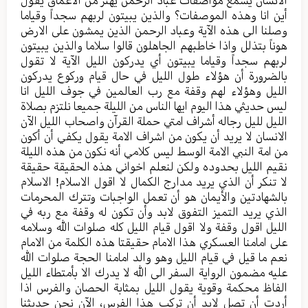
أين انا وهذه الموصفات؟ والذين يبيتون لربهم سجداً وقياما
وصلنا الى هذه الآية وعباد الرحمن الذين يمشون على الارض
هوناً بتذلل واذا خاطبهم الجاهلون قالوا سلاما والذين يبيتون
لربهم سجداً وقياما يبيتون أي يدركون الليل الآية لا تقول
بالضرورة أن هؤلاء طول الليل في حال قيام وركوع يدركون
الليل وهؤلاء لهم وقفة مع رب العالمين في جوف الليل انا
ليس حديثي هذا اليوم ايها الناس من الليلة جميعا نلتزم بصلاة
الليل لليل رجاله أشراف امتي حملة القرآن واصحاب الليل الآن
الانسان لا يريد أن يكون من اشراف الامة يقول يكفي أن أكون
من امة النبي الامة الوسط ليس كلامي أنه نكون من هذه الليلة
نقيم الليل بحدوده ولكن لنعلم اخواني هذه الحقيقة حقيقة
لا تنكر أن الذي يريد مدارج الكمال لا اقول الاسلام! الاسلام
بالشهادتين والأيمان هو أن تعمل الواجبات وتترك المحرمات
الذي يريد التميز التفوق لابد وأن تكون له وقفة مع ربه في
الليل اقول وقفة ولا اقول قيام الليل كله صلوات الله وسلامه
على امامنا العسكري هذا الامام حقيقتا هذه الكلمة من الامام
نعم ما قيل في قيام الليل وهو والد امامنا الحجة صلوات الله
عليه مضمون الرواية السفر الى الله لا يدرك الا بأمتطاء الليل
الفاظ محكمة وقوية يقول الليل بمثابة الحصان والفرس اذا
أردت أن تصل لابد أن تركب هذا الفرس، الآن نحن حديثنا