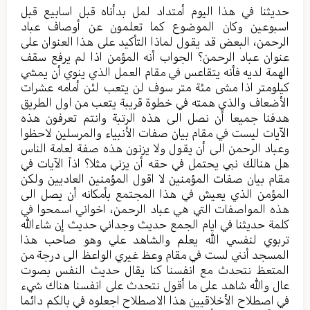
حديثنا في هذا اليوم أمتداد لمل بدأناه قبل اسابيع قبل
اسبوعين وكان الموضوع كما تعلمون عن أوصاف عباد
الرحمن، البعض قد يقول لماذا التأكيد على هذا العنوان على
عنوان عباد الرحمن؟ الجواب أنه المؤمن اذا لم يرفع سقف
الهمة لديه فأنه يتقاعس في مقام العمل الذي ينوي أن يمشي
كيلومتر اذا مشى مئة متر سوف لن يتعب لئن أمامه عشرات
الأضعاف والذي همته في خطوة قريبة يتعب من اول الطريق
هدفنا جميعا أن نصل الى هذه الرتبة وانتم تعرفون هذه
الآيات ليست في مقام بيان صفات الأنبياء والمرسلين لاحظوا
وعباد الرحمن الى أن يقول ولا يزنون هذه صفة لعامة الناس
هل هنالك نبي يحتمل في حقه أن يزني مثلا؟ اذاً الآيات في
مقام بيان صفات المؤمنين لا اقول المؤمنين العاديين ولكن
المؤمن الذي يعيش في هذا المجتمع بأمكانه أن يصل الى
هذه المواصفات التي هي عباد الرحمن، اخواني اسمحوا في
كلمة حديثنا في ايام الجمع حديث وجداني حديث إن شاءالله
تربوي لنفسي الله يعلم والشاهد علي وهو صاحب هذا
المسجد أنني لست في مقام وعظ غيري الواعظ الى درجة من
المتعظ نتحدث مع انفسنا كنا يقال حديث النفس بصوت
عال والله شاهد على ما أقول نتحدث على انفسنا هناك شيء
في اصطلاح الأخلاقيين هذا الاصطلاح اجعلوه في بالكم دائما