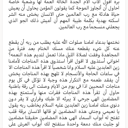
بره اقول الأب الأم الجدة الخالة العمة لها وضعية خاصة
احاول أن أتجاوز الموجة كما يقولون المؤمن يحاول أن يعيش
حياة هادئة مع رب العالمين حتى الانسان يخشى منه الشر
اسكته بهدية بكلمة طيبة المهم أن أعيش ذلك الجو الذي
يجعلني منسجماً مع رب العالمين.
نختمها بدعاء امامنا صلوات الله عليه يطلب من ربه أن يقطع
عنه كل شيء يقطعه عنك مسك الختام بعد فترة من
المجاهدة وفقت لصلاة الليل ماذا تعمل لتديم هذه النعمه؟
اخواني أستذوق لا اقول اقرأ استذوق هذه المناجات لأمامنا
زين العابدين عليه السلام وانا شخصياً لا اقرأ هذه المناجات الا
في ساعات الحاجة والأنسجام لا تلهج بهذه المناجات يخشى
أن يفقد طعمه مع التكرار هذه وجبة لا تؤكل في كل يوم
مناجات المحبين اذا في يوم من الايام وصلت الى رقة باطنية
حاول أن تقرأ هذه المناجات فقرات منها وأستمتع بهذه
المضامين الهي جرحي لا يبرئه الا طبك وقراري لا يقر دون
دنوي منك امامنا زين العابدين عليه السلام يخاطب ربه يقول
يا نعيمي وجنتي هذه المضامين لو قالها الانسان برقة قلب
تفتح له أبواب السماء الهي هذه المضامين حقيقتا مضامين
لو جلبت منك دمعة واحدة ستفتح لك أبواب العرش على