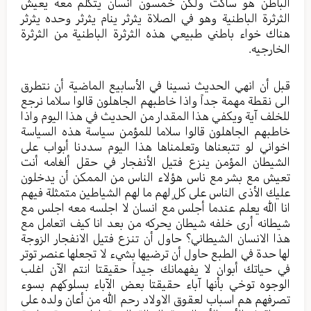
الباطن هو ساكت ولكن خمسون انسان يتكلم معه يعيش
الثرثرة الباطنية وهو في الصلاة يثرثر ينام يثرثر وحده يثرثر
هناك خواء باطني طبيعي هذه الثرثرة الباطنية من الثرثرة
الخارجيه.
قبل أن انهي الحديث نسينا في الأسابيع الماضية أن نتطرق
الى نقطة مهمة جداً واذا خاطبهم الجاهلون قالوا سلاما نرجع
للخلف آية ويكفي هذا المقدار من الحديث في هذا اليوم واذا
خاطبهم الجاهلون قالوا سلاما للمؤمن سياسة هذه السياسة
اخواني لو تتبعناها وتعلمناها هذا اليوم سددنا أبواب على
الشيطان المؤمن ينزع فتيل الأنفجار في حقل ألغامه أنت
تعيش مع بشر مع ناس هؤلاء الناس من الممكن أن يدخلون
عليك الأذى الناس على كلٍ لهم ما لهم الشياطين متمثلة فيهم
انا الله يعلم عندما أجلس مع انسان لا اجلسه معه اجلس مع
شيطانه أرى خلفه شيطان يحركه من بعد انا كيف اتعامل مع
هذا الانسان الشيطاني؟ حاول أن تنزع فتيل الانفجار الزوجة
لها حدة في الطبع حاول أن ترضيها بشيء لا تجعلها عنصر توتر
في حياتك أبوان لا يفهمانك جيداً حقيقتا انتم الآن اغلب
الوجوه توخي بأنها آباء حقيقتا بعض الآباء بسلوكهم بسوء
تصرفهم هم اسباب لعقوق الاولاد رحم الله من أعان ولده على