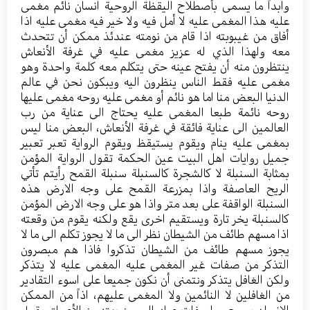
وابداً ما يسمى بأصطلاح اليقظة الروحية انسان نائم مغمى
عليه هذا المغمى عليه لا أمل فيه ولا خير فيه مغمى عليه اذا
أفاق من غيبوبته اذا قام من نومته عندئذ ممكن أن تتحدث
معه ولهذا الذي له عزيز مغمى عليه في غرفة الأنعاش
ينتظرون منه أن يفتح عينه حتى يتكلم معه كلمة واحدة وهو
مغمى عليه فقط الناس ينظرون اليه ويبكون نحن في عالم
الدنيا البعض منا اما هو نائم أو مغمى عليه روحه مغمى عليها
روحه نائمة طبعا المغمى عليه يحتاج الى عناية من رب
العالمين الى عناية فائقة في غرفة الأنعاش، البعض منا ليس
بمغمى عليه ينام ويقوم يستيقظ ويقوم الرواية تعبر تعبير
جميل روايات اهل البيت عين الحكمة تقول الرواية المؤمن
بمثابة السنبلة لا كالشجرة كالسنبلة سنبلة القمح رأيتم تأتي
الريح العاصفة واذا بمزرعة القمح على وجه الارض هذه
السنبلة الواقفة على بعد متر واذا هو على وجه الارض المؤمن
كالسنبلة يخر تارة ويستقيم اخرى يقع ولكنه يقوم من وقعته
اذا مسهم طائف من الشيطان نظر الى ما لا يجوز تكلم الى ما لا
يجوز مسهم طائف من الشيطان تذكروا فاذا هم مبصرون
التذكر من صفات غير المغمى عليه المغمى عليه لا يتذكر
ولكن الغافل يتذكر ونتمنى أن نكون جميعا على اسوء التقادير
من الغافلين لا النائمين ولا المغمى عليهم، اذاً من الممكن
الانسان يسمع مواصفات عباد الرحمن يهتز من الأعماق يقول