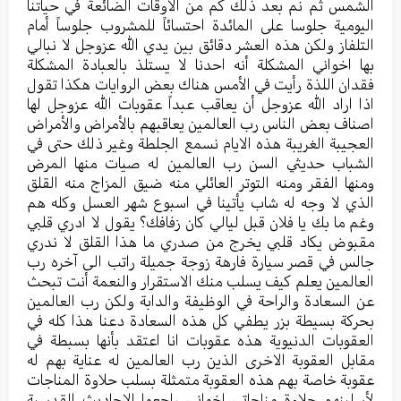
الشمس ثم نم بعد ذلك كم من الاوقات الضائعة في حياتنا
اليومية جلوسا على المائدة احتسائاً للمشروب جلوساً أمام
التلفاز ولكن هذه العشر دقائق بين يدي الله عزوجل لا نبالي
بها اخواني المشكلة أنه احدنا لا يستلذ بالعبادة المشكلة
فقدان اللذة رأيت في الأمس هناك بعض الروايات هكذا تقول
اذا اراد الله عزوجل أن يعاقب عبداً عقوبات الله عزوجل لها
اصناف بعض الناس رب العالمين يعاقبهم بالأمراض والأمراض
العجيبة الغريبة هذه الايام نسمع الجلطة وغير ذلك حتى في
الشباب حديثي السن رب العالمين له صيات منها المرض
ومنها الفقر ومنه التوتر العائلي منه ضيق المزاج منه القلق
الذي لا وجه له شاب يأتينا في اسبوع شهر العسل وكله هم
وغم ما بك يا فلان قبل ليالي كان زفافك؟ يقول لا ادري قلبي
مقبوض يكاد قلبي يخرج من صدري ما هذا القلق لا ندري
جالس في قصر سيارة فارهة زوجة جميلة راتب الى آخره رب
العالمين يعلم كيف يسلب منك الاستقرار والنعمة أنت تبحث
عن السعادة والراحة في الوظيفة والدابة ولكن رب العالمين
بحركة بسيطة بزر يطفي كل هذه السعادة دعنا هذا كله في
العقوبات الدنيوية هذه عقوبات انا اعتقد بأنها بسبطة في
مقابل العقوبة الاخرى الذين رب العالمين له عناية بهم له
عقوبة خاصة بهم هذه العقوبة متمثلة بسلب حلاوة المناجات
لأسلبنهم حلاوة مناجاتي اخواني راجعوا الاحاديث القدسية