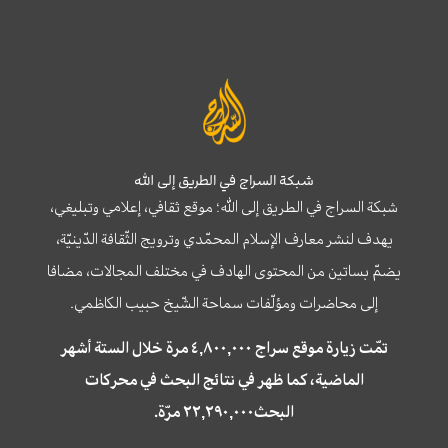
شبكة السراج في الطريق إلى الله
شبكة السراج في الطريق إلى الله؛ موقع ثقافي، إعلامي وتبليغي،
يهدف لنشر معارف الإسلام المحمّدي وترويج الثّقافة الدّينيّة،
يضمّ بساتين من المحتوى الهادف في مختلف المجالات، مضافا
إلى محاضرات ومؤلّفات سماحة الشّيخ حبيب الكاظمي.
تمّت زيارة موقع سراج ٤,٨٠٠,٠٠٠ مرة خلال الستة أشهر
الماضية، كما ظهر في نتائج البحث في محركات
البحث٢٢,٢٩٠,٠٠٠ مرّة.