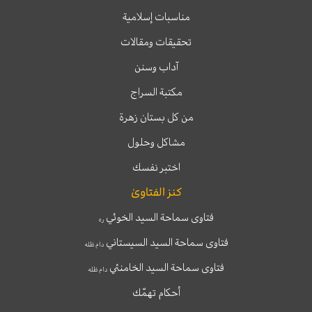
مناسبات إسلامية
تحقيقات ومقالات
آداب وسنن
مكتبة السراج
من كل بستان زهرة
مشاكل وحلول
اختبر نفسك
كنز الفتاوىٰ
فتاوى سماحة السيد الخوئي
ره
فتاوى سماحة السيد السيستاني
دام ظله
فتاوى سماحة السيد الخامنئي
دام ظله
أحكام تهمّك
T
T
I
F