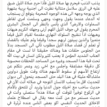
يذنب الذنب فيحرم بها صلاة الليل فأذا حرم صلاة الليل ضيق
عليه في الرزق سلاسل متتالية نظرت الى اجنبية بريبة بشهوة
الذي يوجه وجهه الى هذه الوجوه المحرمة يتوقع أن يستجاب
له الدعاء عندما يقول وجهت وجهي وسلمت امري لفاطر
السماوات والارض؟ الذي يأنس بالنظر الى الجمال البشري
المحرم يقول في جوف الليل اللهم أرني وجهك الكريم هيهات
وهيهات اذاً تنقيح السلوك النهاري مقدمة لقيام الليل قياماً
متميزاً والذين يبيتون لربهم سجداً وقياما وثم عليك بالقضاء
أو تعلم أن قضاء صلاة الليل مطلوب تأتي الى المسجد بدلاً
من الجلوس حلقات هنا وهناك حقيقتا انا لست في مقام
العتاب الشديد المؤمن لا يعتب كثير ولكن انسان في بيت الله
تحت قبة هذا المسجد وغيره من المساجد اللحظات محسوبة
كل دقيقة مضاعفة واجلس مع اخي زيد وعمر نتكلم عن
ارتفاع الأسهم أو سقوط الأسهم هناك وقت طويل دواوين
ماشاءالله مليئة في هذا البلد حتى المسجد يتحول الى ديوان
للحديث اقل ما يسلب الانسان التوجه في صلاته أنت الآن في
حديث ساخب مع اخيك حول الدنيا وتريد أن تلتحق بالأمام
في الركوع توفيراً للوقت أي صلاة هذه؟ ستصلي وأنت في
حديث مستمر مع من كنت معه يقال في اصطلاح علماء
الاخلاق الحديث النفسي اكو بعض الناس عنده ثرثرة في