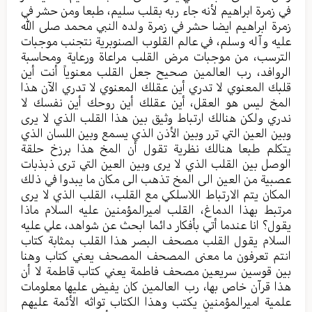
في زمرة ابراهيم لأنه جاء ربه بقلب سليم، طبعا ومن حشر في
زمرة ابراهيم ايضا حشر في زمرة ولده النبي محمد صلى الله
عليه وآله وسلم، في عالم القلوب الصنوبرية نتجنب موجبات
الترسب، من موجبات مرض القلب مراعاة ورعاية ومحاسبة
الروافد، رب العالمين صحيح جعل القلب معنوياً أنت أين
قلبك المعنوي لا تدري أين عقلك المعنوي لا تدري الآن هذا
المخ ليس هو العقل، أين عقلك أين روحك أين نفسك لا
ندري ولكن هنالك ارتباط وثيق بين هذا القلب الذي لا يرى
وبين العين التي ترر وبين الأذن الذي يسمع وبين اللسان الذي
يتكلم طبعا هنالك نظرية تقول أن المخ هذا برزخ حلقة
الوصل بين القلب الذي لا يرى وبين العين التي ترى ذبذبات
عصبية من العين الى المخ تذهب الى مكان ما يبدوا في ذلك
المكان يتم الارتباط اللاسلكي مع القلب، القلب الذي لا يرى
مرتبط بهذا الدماغ، القلب اميرالمؤمنين عليه السلام ماذا
يقول؟ انا عندما أتي بأفكار دائما ابحث عن شواهد، علي عليه
السلام يقول القلب مصحف البصر هذا القلب بمثابة كتاب
انتم تعرفون ما معنى المصحف المصحف يعني كتاب وهنا
بين قوسين سريعين مصحف فاطمة يعني كتاب قاطمة لا أن
هذا قرآن خاص بها، رب العالمين كان يفيض عليها معلومات
علمية اميرالمؤمنين يكتب وهذا الكتاب تواثه الأئمة عليهم