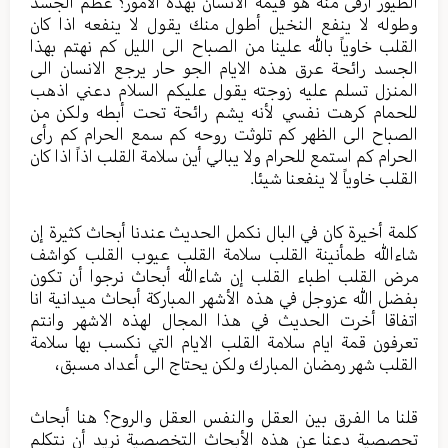
الطيور أرقى منه هو قيمة الانسان بهذه الأمور؟ عظم الجسد
وطوله لا ينفع النخيل أطول منك يقول لا ينفعه اذا كان
القلب خاوياً بالله علينا من الصباح الى الليل كم نهتم بهذا
الجسد رائحة عرق هذه الايام الجو حار يرجع الانسان الى
المنزل تسلم عليه زوجته يقول عليكم السلام دعني اذهب
للحمام كرهت نفسي لأنه يشم رائحة تحت أبطه ولكن من
الصباح الى الظهر كم تلوثت روحه كم سمع الحرام كم رأى
الحرام كم استمع للحرام ولا يبالي أين سلامة القلب اذاً اذا كان
القلب خاوياً لا ينفعنا شيئا.
كلمة أخيرة كان في البال نكمل الحديث عندنا أبحاث كثيرة إن
شاءالله طمأنينة القلب سلامة القلب عيوب القلب كواشف
مرض القلب اطباء القلب إن شاءالله أبحاث نرجوا أن تكون
بفضل الله عزوجل في هذه الأشهر المباركة أبحاث ميدانية انا
اتفاقا أخرت الحديث في هذا المجال لهذه الاشهر وانتم
تعرفون قمة ايام سلامة القلب الايام التي نكسب بها سلامة
القلب شهر رمضان المبارك ولكن يحتاج الى أعداد مسبق،
قلنا ما الفرق بين العقل والنفس العقل والروح؟ هنا أبحاث
تحصصية دعنا عن هذه الأبحاث التخصصية نريد أن نتكلم