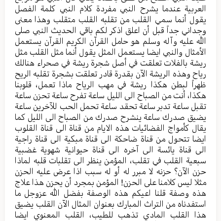
العربية عندما يشرح النبي مفردة كلام النبي كلمة الفصل
يقول أنما سمي القلب من تقلبه القلب متقلب وهذا معنى
وجداني جداً قبل أن اعلق اذكر لكم باقي الحديث النبي صلى
الله عليه وآله وسلم هو حامل القرآن الكريم القرآن يستعمل
الأمثال والنبي ايضا يستعمل المثل يقول أنما مثل القلب مثل
ريشة بالفلات تعلقت في أصل شجرة ريشة في صحراء هنالك
رياح وهذه الريشة الآن بقدرة قادر تعلقت بشجرة تقلبه الريح
ظهراً لبطن هكذا ريشة في مهب الرياح ماذا تعمل، قلوبنا
هكذا، أنت من الصباح الى الليل ساعة تفرح ساعة تحزن ساعة
تقبل ساعة تدبر ساعة تحقد ساعة تحمل الحب للآخرين ساعة
يضيق صدرك ساعة ينشرح صدرك من الصباح الى الليل كما
يقال كأمواج الفضائيات هذه الايام من قناة الى قناة القلوب
ايضا تتحول من قناة ضاحكة الى قناة مبكية الى قناة راجية
الى قناة يائسة الى آخره الى قناة حيوانية شهوية غضبية
سبعية القلب في تقلب، المؤمن ينظر الى تقلبات قلبه لماذا
حزن الآن؟ حزنه لا مبرر له أو له سبب اذا عرض عليه الحزن
مثلا ليس كلامنا على الحزن! المؤمن بمجرد أن يحزن هذا علاج
هذه وصفة قلنا اعيكم هذه الوصفة بفضل الله عزوجل ما
استفدناه من التراث المبارك بعنوان المثال الآن القلب يضيق
هذا القلب المادي تذهب للطيب، القلب المعنوي ايضا