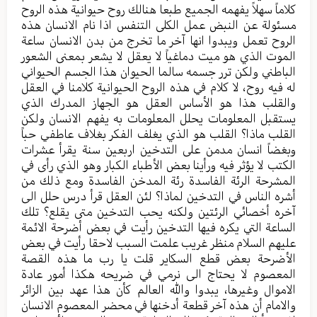
كلاماً سهلاً يفهمه الجميع طبعا هنالك روح حيوانية هذه الروح
مسئولة عن النبض عمل الكلى التنفس اذا نام الانسان هذه
الروح تعمل ويبدوا انها آخر ما تخرج من بدن الانسان ساعة
الموت الذي هو ميت دماغياً لا يعقل لا يشعر بمعنى الشعور
الباطني ولكن ترر جسمه سالما الحيوان هذا الجسم الحيواني
له فيه روح، لا كلام في هذه الروح الحيوانية كلامنا في العقل
والقلب هذا هو الأساس العقل هو الجهاز المدرك الذي
يستقبل المعلومات يحلل المعلومات به يفهم الانسان ولكن
القلب ماذا؟ القلب هو الذي يغلف الفكر بغلاف عاطفي حباً
وبغضاً انسان مدمن على التدخين اربعين سنة يقرأ عشرات
الكتب لا يؤثر فيه ورأينا بعض الأطباء الكبار وهو الذي رأى في
المشرحة الرئة الفاسدة رئة المدخن الفاسدة ومع ذلك من
أشره الناس في التدخين لماذا؟ لئن العقل قرأ درس حلل الى
آخره أخصائي الرئتين ولكنه يحب التدخين متى يقلع؟ تلك
الساعة التي يكره فيها التدخين رأيت في بعض أضرحة الائمة
عليهم السلام منظر غريب علمت السبب لاحقا رأيت في بعض
الأضرحة بعض قطع السكاير قلت يا رب ما هذه القصة
المعصوم لا يحتاج الى نرمي في ضريحه هكذا أمور عادة
الاموال وغيرها، يبدوا والله العالم كأن هذا عهد بين الزائر
والامام أن هذه آخر قطعة أدخنها في محضر المعصوم الانسان