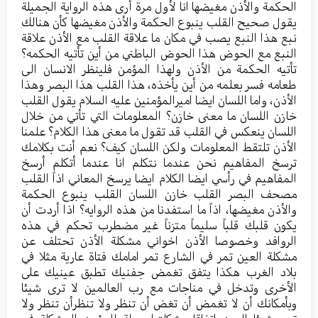
الحكمة والأذن مغيضها انا لأول مرة أرى هذه الرواية الجميلة
يقول صحيح القلب ينبوع الحكمة والأذن مغيضها كأن هنالك
نبع هذا النبع يصب في مكان ما علاقة القلب مع الأذن علاقة
النبع مع الحوض هذا الحوض الباطني من أين تأتيه الحكمه؟
تأتيه الحكمة من الأذن ولهذا المؤمن فلينظر الانسان الى
طعامه فسر بعلمه من أين يأخذه، هذا القلب هذا البصر وهذا
الأذن، واما اللسان ايضا اميرالمؤمنين عليه السلام يقول القلب
خازن اللسان ما معنى خازن؟ المعلومات التي تأتي من خلال
اللسان ينعكس في القلب قد تقول ما معنى هذا الكلام؟ علمنا
الأذن تلتقط المعلومات ولكن اللسان كيف؟ نعم أنت بكلامك
ترسخ المفاهيم نحن عندما نتكلم انا عندما أتكلم أرسخ
المفاهيم في رأسي ايضا الكلام ايضا يرسخ المعاني اذاً القلب
مصحف البصر القلب خازن اللسان القلب ينبوع الحكمة
والأذن مغيضها، اذاً ما استفدنا من هذه الروايه؟ اذا أردت أن
يكون قلبك قلباً سليماً متزناً غير مضطرب تحكم في هذه
الروافد وخصوصا الأذن اخواني مشكلة الأذن تحتلف عن
مشكلة العين تمر في الشارع تمر امامك فتاة عارية مثلا في
بلاد الغرب هكذا يتفق تغمض جفنيك تطبق عينيك على
الأخرى وتدخل في مناجات مع رب العالمين لا ترى شيئا
وبأمكانك أن لا تغمض أن تغض أن تنظر ولا تنظرأن تنظر ولا