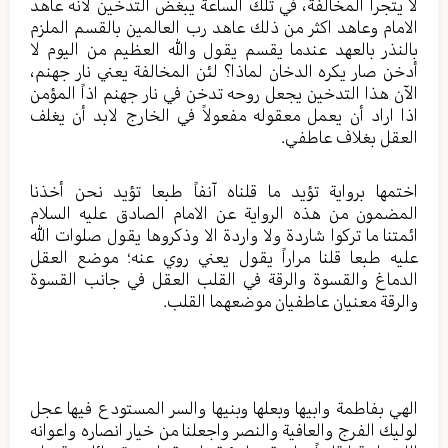
لا يتجرأ المخالفة، في تلك الساعة يبغض التدخين لأنه عاهد
الامام وعاهد اكثر من ذلك عاهد رب العالمين بالقسم الملزم
بالنذر بالعهد عندما يقسم يقول والله العظيم من اليوم لا
أدخن صار يكره الدخان لماذا؟ لئن المخالفة يعني نار جهنم،
الآن هذا التدخين يجعل روحه تدخن في نار جهنم اذاً المؤمن
اذا اراد أن يعمل معقوله مفعولاً في الخارج لابد أن يغلف
العقل بغلاف عاطفي.
اختمها برواية تؤيد ما قلناه آنفاً طبعا تؤيد نحن أخذنا
المضمون من هذه الرواية عن الامام الصادق عليه السلام
ائمتنا ما تركوا شاردة ولا واردة الا وذكروها يقول صلوات الله
عليه طبعا قلنا مراراً يقول يعني روي عنه؛ موضع العقل
الدماغ والقسوة والرقة في القلب العقل في جانب القسوة
والرقة معنيان عاطفيان موضعهما القلب.
الهي بفاطمة وابيها وبعلها وبنيها والسر المستودع فيها عجل
لوليك الفرج والعافية والنصر واجعلنا من خيار انصاره واعوانه