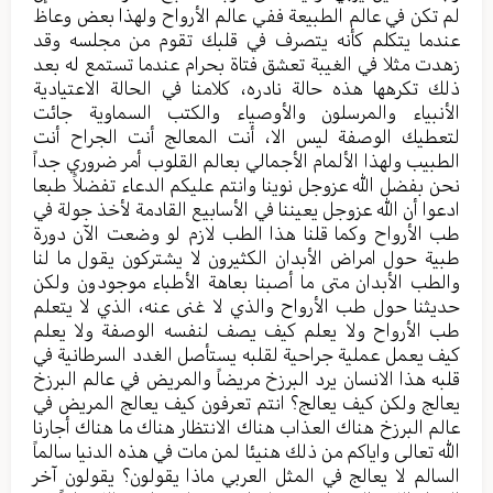
لم تكن في عالم الطبيعة ففي عالم الأرواح ولهذا بعض وعاظ
عندما يتكلم كأنه يتصرف في قلبك تقوم من مجلسه وقد
زهدت مثلا في الغيبة تعشق فتاة بحرام عندما تستمع له بعد
ذلك تكرهها هذه حالة نادره، كلامنا في الحالة الاعتيادية
الأنبياء والمرسلون والأوصياء والكتب السماوية جائت
لتعطيك الوصفة ليس الا، أنت المعالج أنت الجراح أنت
الطبيب ولهذا الألمام الأجمالي بعالم القلوب أمر ضروري جداً
نحن بفضل الله عزوجل نوينا وانتم عليكم الدعاء تفضلاً طبعا
ادعوا أن الله عزوجل يعيننا في الأسابيع القادمة لأخذ جولة في
طب الأرواح وكما قلنا هذا الطب لازم لو وضعت الآن دورة
طبية حول امراض الأبدان الكثيرون لا يشتركون يقول ما لنا
والطب الأبدان متى ما أصبنا بعاهة الأطباء موجودون ولكن
حديثنا حول طب الأرواح والذي لا غنى عنه، الذي لا يتعلم
طب الأرواح ولا يعلم كيف يصف لنفسه الوصفة ولا يعلم
كيف يعمل عملية جراحية لقلبه يستأصل الغدد السرطانية في
قلبه هذا الانسان يرد البرزخ مريضاً والمريض في عالم البرزخ
يعالج ولكن كيف يعالج؟ انتم تعرفون كيف يعالج المريض في
عالم البرزخ هناك العذاب هناك الانتظار هناك ما هناك أجارنا
الله تعالى واياكم من ذلك هنيئا لمن مات في هذه الدنيا سالماً
السالم لا يعالج في المثل العربي ماذا يقولون؟ يقولون آخر