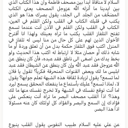
السلام لا منافاة ابداً بين مصحف فاطمة وأن هذا الكتاب الذي
بين ايدينا ما أنزله الله عزوجل المصحف يعني الكتاب
المصَحّف من الجلد الى الجلد، يقول بصرك هذا هو الذي
يكتب في قلبك الكتاب في القلب ولكن القلم في العين،
الكتاب في القلب ولكن القلم في الأذن أنت عندما تسمع
تفتح التلفاز القلب يكتب ما تراه بعينك ولهذا انا أقترح
الأخوان الذين لهم على كل حال من منا ليس له تلفاز في
المنزل اكتب فوق التلفاز حكمة بدل من أن تعلق وردة أو ما
شابه ذلك أو حصان مثلا لا ارتباط له اكتب هذا الحديث ولو
بخط يدك من اصغى الى ناطق فقد عبده، فأن كان ينطق عن
الله عزوجل فقد عبد الله وإن كان ينطق عن الشيطان فقد عبد
ابليس ما لك وبعض القنوات المنحرفة فكرياً؟ تقول يا فلان
لما تسمع؟ يقول لزيادة ثقافة هذه الشبهة تعلم جوابها؟ يقول
لا، لماذا تسمع؟ عليك بأستماع ما ينفعك المحقق يسمع ليرد
اما أنت توقع نفسك في الشبهة ولا تخرج نفسك منها ما لك
وهذا؟ اذاً القلب مصحف البصر ما تراه أنت ينعكس على
فؤادك إن السمع والبصر والفؤاد كل اولئك كان عنه مسئولا
اذاً هذا البصر.
عن علي عليه السلام طبيب النفوس يقول القلب ينبوع