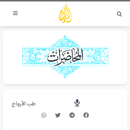
خطي
لى
لمحتوى
طب الأرواح