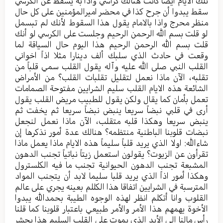
تلك الايام ايضا كانت هنالك كراسي واذا به يسقط عن الكرسي
سقط يبدوا أن جرح كذا في محضر اميرالمؤمنين على كل حال
منظر محرج واذا بالامام يقول هذا السقوط لأنك لم تبسمل
لو قلت بسم الله الرحمن الرحيم وجلست على الكرسي لو أنك
قلت بسم الله الرحمن الرحيم هذا اليوم حال السياقة لما
وقعت في حادث الذي سلبك ألف دينارا مثلا اذاً اخواني
القلب النبي صلى الله عليه وآله يقول القلب سمي قلباً من
تقلبه، الآن ماذا نعمل لتقليل تقلبات القلب؟ من الأمراض
الشائعة هذه الايام القلب سليم الشرايين مفتوحة الصمامات
تعمل بأمان كما يقال ولكن يقول للطبيب مريض القلب يقول
أرى في قلبي نبضاً سريعا ينبض نبضاً سريعا ثم يخفت ثم
ينبض سريعا وهكذا قلبه متقلب، الآن ماذا نعمل لنجعل
نبضات قلوبنا الباطنية منتظمه؟ هنالك عدة أمور نذكرها إن
شاءالله: اولا الذي يريد قلباً سليماً هذه الايام ماذا يعمل ماذا
تقرأون عن الزيوت؟ يقولون استعمل زيتاً نباتياً تجنب الدهون
المشبعة تجنب الدهون الحيوانية تجنب ما فيه الكلسترول
وهكذا أمور اذاً الذي يريد قلبا سليما لابد أن يتجنب المواد
المترسبة في الشرايين اتفاقا هذا الكللم بعينه يجري على عالم
القلوب وانا أتكلم انظر لهذه الوجوه الطيبة بحمدالله يبدوا
الأخوة يهمهم هذا الأمر والأمر طبيعي باعتبار قلوبنا كما قلنا
رأس مالنا الى الأبد الذي يموت على القلب السليم هذا يحشر