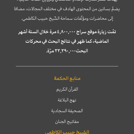
يضمّ بساتين من المحتوى الهادف في مختلف المجالات، مضافا
إلى محاضرات ومؤلّفات سماحة الشّيخ حبيب الكاظمي.
تمّت زيارة موقع سراج ٤,٨٠٠,٠٠٠ مرة خلال الستة أشهر
الماضية، كما ظهر في نتائج البحث في محركات
البحث٢٢,٢٩٠,٠٠٠ مرّة.
منابع الحكمة
القرآن الكريم
نهج البلاغة
الصحيفة السجادية
مفاتيح الجنان
الشيخ حبيب الكاظمي