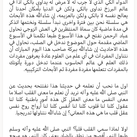
الدواء الكي الذي لا جرب له لا مرض له يداوى بالكي اذاً في
عالم البرزخ نداوى بالكي ولكن في الدنيا بأمكان احدنا أن
يعالج نفسه لا بالكي ولكن بالعزيمه، إن شاءالله هذه الأبحاث
هي سلسلة نحن بين فترة واخرى نبدأ سلسلة ونختمها اتذكر
في مدة ماضية كان سماة المنتظرين في العش الزوجي نحاول
عباد الرحمن نفتح في هذا الأسبوع طبعا تكلمنا في الأسبوع
الماضي مقدمة حول الموضوع ندخل في الصلب، نحاول في
هذه الاحاديث إن شاءالله ببركة صاحب هذا اليوم المبارك أن
نتناول المفردات في أي علم من العلوم عادة يعرفون مفردات
ذلك العلم في عالم الحاسوب عندما تدخل دورة يأتونك
بالمفردات تتعلمها مفردة مفردة ثم الأبحاث التركيبيه.
اول ما نحب أن نعلمه في حديثنا هذا نفتتحه بحديث عن
النبي صلى الله عليه وآله نريد أن نعلم ما معنى القلب اصلا ما
معنى النفس ما معنى العقل كل هذه أمور باطنية كلنا لنا
عقول كلنا لنا قلوب كلنا لنا أنفس كلنا لنا أرواح روح نفس
عقل قلب ما هي هذه المعاني؟ إن شاءالله نتناولها تدريجيا.
اولا لماذا سمي القلب قلباً؟ النبي صلى الله عليه وآله وسلم
طبعا النبي أفصح من نطق بالضاد يعني كان النبي هو مرجع