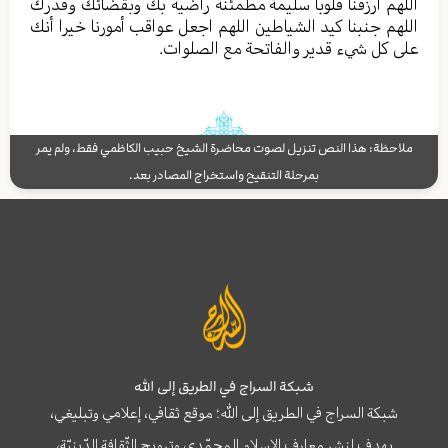
اللهم ارزقنا قلوباً سليمة مطمئنة راضية بك وبقضائك وقدرك
اللهم جنبنا كيد الشياطين اللهم اجعل عواقب أمورنا خيرا أنك
على كل شيء قدير والفاتحة مع الصلوات.
ملاحظة: هذا النص تنزيل لصوت محاضرة الشيخ حبيب الكاظمي فقط، ولم يمر
بمرحلة التنقيح واستخراج المصادر بعد.
شبكة السراج في الطريق إلى الله
شبكة السراج في الطريق إلى الله؛ موقع ثقافي، إعلامي وتبليغي،
يهدف لنشر معارف الإسلام المحمّدي وترويج الثّقافة الدّينيّة،