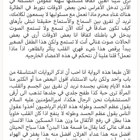
ترى شيئا العين اتفاقا مشكلتها سهلة للمؤمن المشكلة في
الأذن تدخل الأعراس نحن بعض الاوقات نتورط في الطائرة
هناك غناء محرم ماذا تعمل مع مسئوليها لا يسمعون لكلامك،
تريد أن تفرق بين السماع والأستماع حقيقتا تبتلى بأرهاق
كيف تكون صادقاً في أنك الآن تسمع ولا تستمع الصوت
يدخل في باطنك اتفاقا انا بعض الاوقات أرى في بعض
الحالات صوت غنائي أنت لا تستمع ولكن هذا الطفل الصغير
يبدأ يرقص هذا شيء قهري القلب يتأثر بالظاهر، اذاً ماذا
نعمل؟ قلنا علينا أن نتحكم في هذه الاعضاء الخارجيه.
الآن طبعا هذه الرواية انا احب أن اذكر الروايات المتناسقة من
باب واحد ولكن باب الاستثناء اقول البعض منا أو الكثير منا
هذه الايام يعتني بجسده نريد أن نفرق بين الجسم والقلب،
المرأة ترى حبة كذا طفح جلدي في جلدها تذهب الى أرقى
المستشفيات نحن الرجال هكذا، اميرالمؤمنين عليه السلام
يقول عظم الجسد وطوله هذه الايام الرياضيون أخذوا عقول
الناس يقول عظم الجسد وطوله لا ينفع اذا كان القلب خاوياً
هذا بطل في رفع الأثقال ما وزن هذا المسكين هذا الانسان
هداف عالي كما يقال ما قسمة هذا البدن؟ هذا سباح الحيتان
افضل منه هذا عداء الغزلان افضل منه هذا يغفز في الهواء