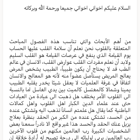
السلام عليكم اخواني اخواتي جميعا ورحمة الله وبركاته
من أهم الأبحاث والتي تناسب هذه الفصول المباحث
المتعلقة بالقلوب نحن نعلم أن سلامة القلب عليها الحساب
يوم القيامة الذي ينفع في عرصات القيامة هو القلب السليم
ولابد أن نعلم مفردات القلب عوارض القلب، الانسان في عالم
الطب قد لا يحتاج أن يكون طبيباً، الطبيب يشخص المرض
يعالج المريض يستأصل عضواً منه لأنه هو المعالج والانسان
اتفاقا في غرفة العلميات لا يعقل شيئا يخدر يقلبه الطبيب
يمينا وشمالا كالمغتسل كالميت بين يدي الغاسل اما بالنسبة
الى القلوب الأمر يختلف هل ذهبت الى عيادة من العيادات
حتى عند علماء الدين الكبار اهل القلوب واهل كمالات
الباطنية كما يقال هل علمتم انساناً تذهب اليه وتشتكي عنده
من الحسد، تشتكي عنده من الكبر من الحقد بنظرة بعلاج
يزيل عنك الحقد والحسد هذا غير واقع الا نادراً سمعنا بعض
الشخصيات الكبيرة رب العالمين مكنهم من قلوب الآخرين
رب العالمين يربي اوليائه الى درجة تصبح له أرادة خلاقة إن