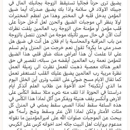
يضيق ترى حزناً فجائيا تستيقظ الزوجة بجانبك المال في
جيبك الاولاد في سلامة واذا بك يضيق صدرك أيما ضيق
المؤمن يدخل قلبه في المختبر وهذا من اعظم المختبرات
اولا ينظر الى موجبات الضيق والحزن لعل أدخل حزناً على
قلب مؤمن أو مؤمنة حتى الزوجة رب العالمين يلفت نظرك
أنت الآن في حال سرور تأتيك موجة من الحزن تتصل بالزوجة
من باب المراقبة والمحاسبة يا ام فلان هل أنت في ضيق هل
صدر مني ما يكره؟ تقول نعم خرجت من المنزل ولم تسلم
علي انا علمت أن هذا أعراض منك ضاق قلبي هذا الضيق
للمؤمن نعمة رب العالمين أيقضه من سباته، تقصير في حق
الغير هناك معصية ذهبت للعمل نظرت الى زميلة العمل
نظرة مريبة رب العالمين يضيق عليك القلب لتستغفر تعمل
كما تقال الايام مسح ضوئي على القلب وترى أين الخلل اليوم
ما الذي أرتكبته؟ احد الأخوة من طلاب العلم أتذكر ايام
دراستنا في الحوزة اذا تلف منه شيء مثلا سقط الكأس على
الارض وأنكسر يقف هنيئة ويفكر من أُكل لماذا هذا الكأس في
هذه الساعة سقط لماذا الصبي سقط يمشي في المنزل كل
مئات الأمتار ولكن لماذا الآن عثر وسقط وشج رأسه؟ هو
يبحث عن الموجبات صلوات الله على اميرالمؤمنين ما نقوله
مدعوم بروايات اهل البيت جائه احد اخوانه كرس على الكرسي