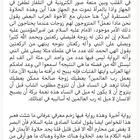
في القلب وبين متعة صور ألكترونية في التلفاز تطفئ في
الجهاز واذا بالمرأة تموت مع الجهاز هذا أين وهذه الحلاوة
المستقرة أين؟ هنا حديثي مع الأخوة العزاب البعض يقول
نحن ماذا نعمل؟ المتزوجون لهم زوجات عندما يحتاجون الى
ذلك الأمر موجود، الامام عليه السلام عن اميرالمؤمنين عليه
السلام إن لم تكن له زوجة فليصلي ركعتين ويحمد الله كثيرا
ويصلي على النبي وآله ركعتان بتوجه ينتهي من الركعتين
يقول الهي الحمد لك عدد ما في علمك مثلا يصلي على النبي
وآله الرواية ليس فيها عدد من واحد الى مئة الى الف ثم
ليسئل الله من فضله ما هي النتيجه؟ اسمعوا الى وعد امامكم
ايها العزاب وايتها الفتيات فإنه يبيح له برأفته ما يغنيه الآن ماذا
يعمل رب العالمين؟ يعطيك زوجة صالحة ممكن يعطيك
أيمانا تزهد في النساء قبل أن تتزوج مطلوب الشاب قبل أن
يتزوج أن لا يكون له ميل في النساء هذه نعمة بركة أن يصبح
الانسان لا ميل له رب العالمين له أساليبه في اغنائك.
رواية أخيرة وهذه رواية فيها زخم معرفي عرفاني ما شئت فعبر
هذا للخواص ايضا يقول امامنا الصادق عليه السلام فأن البصر
لا يغض عن محارم الله الا قبل قليل قلنا يجد حلاوة الأيمان في
قلبه الكلام ما بعد الحلاوة هناك حلاوة وهناك ما هو أرقى من