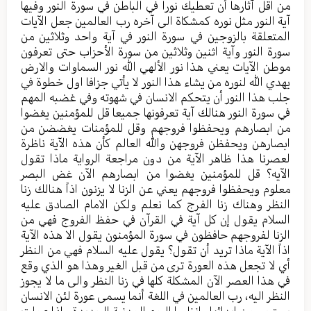
من اقل آثارها أن تعطيك نورا في الباطن في سورة النور وفيها
آية النور مثل نوره كمشكاة الى آخره رب العالمين جعل الآيات
المتعلقة بالزوجين في سورة النور في آية واحد وثلاثين من
سورة النور وآية اثنين وثلاثين من سورة الأحزاب حتى تعرفون
موطن الآيات يعني هذا نور الألهي الله نور السماوات والارض
يهدي الله لنوره من يشاء هذا النور لا يأتي جزافا اول خطوة في
جلب هذا النور أن يتحكم الانسان في شهوته وفي غضبه المهم
في سورة النور هنالك آية تعرفونها جميعا قل للمؤمنين يغضوا
من ابصارهم ويحفظوا فروجهم وقل للمؤمنات يغضضن من
ابصارهن ويحفظن فروجهن والله العالم كأن هذه الآية ناظرة
لعصرنا هذا ظاهر الآية من دون مراجعة الرواية ماذا تقول
الآيه؟ قل للمؤمنين يغضوا من ابصارهم الآن غض البصر
معلوم ويحفظوا فروجهم يعني عن الزنا لا يزنون اذاً هنالك زنا
النظر وهناك زنا الفرج كما نعلم ولكن الامام الصادق عليه
السلام يقول إن كل آية في القرآن في حفظ الفروج فهي من
الزنا لفروجهم حافظون في سورة المؤمنون يقول الا هذه الآية
اذاً الآية ماذا تريد أن تقول؟ يقول عليه السلام فهي من النظر
أي لا تجعل هذه العورة ترى من قبل الغير وهذا هو الذي وقع
في هذا العصر الآن المشكلة كلها في زنا النظر والى ما لا يجوز
النظر اليه، رب العالمين في اللغة أنما يسمى عورة لئن الانسان
يستحي من ابدائها وانظروا اليوم المدنية الجديدة ماذا عملت