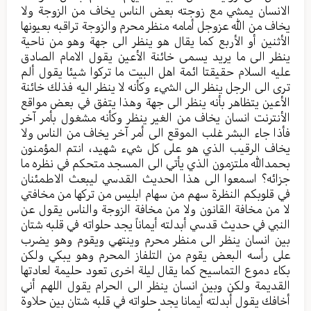
الانسان يمشي مع زوجته بعض الناس يخاف من الزوجة ولا
يخاف من الله عزوجل أمامه منظر محرم والزوجة تراقبه بعيونها
الأثنين أو الأربع كما يقال هو ينظر الى جهة وهو من ناحية
ينظر الى ما يريد يسمى خائنة الأعين يقول الامام الصادق
عليه السلام حقيقتا ائمة اهل البيت ما تركوا شيئا يقول ألم
ترى الى الرجل ينظر الى الشيء وكأنه لا ينظر اليه فذلك خائنة
الأعين يتظاهر بأنه ينظر الى جهة وهذا يتفق في بعض مواقع
الأنترنت انسان يخاف من الغير ينظر وكأنه مشغول بأمر آخر
فأذا جاء البشر غلب الموقع الى أمر آخر يخاف من الناس ولا
يخاف الرقيب الذي هو على كل شيء شهيد، انتم المؤمنون
بحمدالله ملتزمون الذي يأتي الى المسجد متحكم في نظره ما
جزائه؟ اسمعوا الى هذا الحديث القدسي ليبعث الاطمئنان
في قلوبكم النظرة سهم من سهام ابليس من تركها من مخافتي
لا من مخافة القانون ولا من مخافة الزوجة والناس يقول عن
النبي في حديث قدسي أبدلته أيماناً يجد حلواته في قلبه شتان
بين انسان ينظر الى منظر محرم وينتهي ويقوم وهو يضرب
على رأسه البعض يقوم من التلفاز المحرم وهو يبكي ولكن
بكاء دموع التماسيح كما يقال ليلة اخرى تعود حليمة لعادتها
القديمة ولكن وبين انسان ينظر الى الحرام يقول اللهم أني
أخافك يقول أبدلته أيمانا يجد حلواته في قلبه شتان بين حلاوة