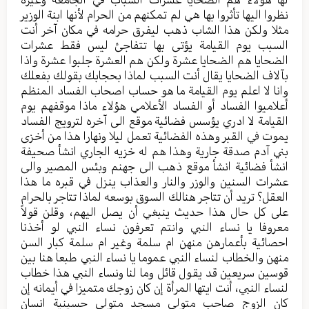
نظروا اليها تأثروا بها هي لم تمكنهم من الحرام لأنها ابنة الوزير
مثلا ولكن هذا الشاب ذهب ليفرق حرامه في مكان آخر أنت
السبب يوم القيامة يؤتى بها تتفاجئ ليس فقط عشرات
الضحايا هم الضحايا عشرة ولكن هم العشرة جلبوا عشرة واذا
بآلاف الضحايا يقال أنت السبب لماذا بحجابك بقولك بفعلك
وانا لا اعلم يوم القيامة ما هو حساب اصحاب الفساد المنظم
أعلاميوا الفساد أو الفساد الأعلامي هؤلاء ماذا موقفهم يوم
القيامة لا ادري يؤسس فضائية موقع الى آخره لترويج الفساد
يموت في القبر وهذه الفضائية تعمل ليلا ونهارا هذا من أخزى
بني آدم صدقة جارية وهذا هم له خزيه الجاري انشأ صحيفة
انشأ فضائية انشأ موقع ذهب الى جهنم وبئس المصير والى
عشرات السنين والوزر والنار والعذاب ينزل في قبره ما هذا
العقل؟ تريد أن تتاجر هنالك السوق بوسعه لماذا تتاجر بالحرام
على كل حال هذا حديث ينبغي أن يصل اليهم، وقلن قولاً
معروفا يا نساء النبي وانتم تعرفون نساء النبي لو أخذنا
احصائية بأعمارهن منهن ام سلمة وغير ام سلمة كبار السن
منهن والخطاب لنساء النبي عموما يا نساء النبي طبعا هنا بين
قوسين سريعين قد يقول قائل وما لنا ونساء النبي هذا خطاب
لنساء النبي، أنت ايتها المرأة إن كان زوجك متميزا في أيمانه إن
كان الزوج صاحب متولي مسجد متولي حسينية انسان