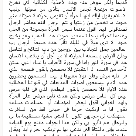
قديما ولكن عوض عنه بهذه الأحذية الكذائية التي تخرج
الاصوات مزعجة تجعل الانسان يتأذى من صوتها الرتيب
الاسلام يقول اياك ايتها المرأة أن تقومي بحركة لا صوتك مثير
صوت ما تخفين من زينتها وانتم الرجال انتم معاشر الرجال
تصدقوني فيما اقول عندما تلبس المرأة مجموعة من الحلي
وعندما تحرك يدها تسمعون صوت هذا الذهب وهو يخرج
صوتا الا ترى ميلاً في قلبك تأثراً هذه طبيعة الرجال رب
العالمين جعل التجاذب بين الزوجين من باب التناكح والتناسل
وملئ الارض بالنسمة المباركة لا من أجل أن يتلاعب الانسان
هذا في سورة النور واما في سورة الأحزاب يا نساء النبي لستن
كأحد من النساء اذا التقيتن فلا تخضعن بالقول فيطمع الذي
في قلبه مرض وقلن قولا معروفا يا ليت المسلمون يحضرون
هذه الايام ليسمعون اصوات المذيعات في قنواتنا الفضائية
هذه الايام فلا تخضعن بالقول فيطمع الذي في قلبه مرض
ليس كل الناس مرضى ولكن هناك ناس مرضى على المرأة
ولهذا اخواني اقول لبعض المؤمنات أو المسلمات مسلمة
تقول انا ما ارتكبت حراما في حياتي قط من السافرات
المتهتكات في حجابهن تقول انا امشي مشية مستقيمة ما لي
وللرجال هم تأثروا بي ولكن هذا الجواب مقنع يوم القيامة
عندما يؤتى بالفتاة التي تدعي انها لم ترتكب الحرام ابداً ويقال
لها هؤلاء هم الضحايا عشرات الشباب في الجامعة وغيره