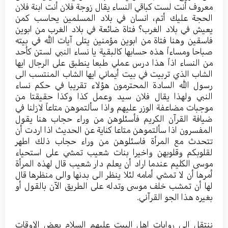
معروف أنت لست كباقي النساء يقال زوجة فلان أنت ابنة فلان
الحجة عليك أتم، انسان في بلاد المسلمين يحاسب كمن
يعيش في بلاد الغرب؟ فتاة ضائعة في بلاد الغرب من ابوين
فاسقين وهنا فتاة من ابوين مؤمنين يتلى آيات الله في بيته
صباحا ومساءاً هذه حسابها كالبقية يا نساء النبي لستن كأحد
من النساء اذاً هذا درس عملي طبعا ينطبق على الرجال ايها
الشاب الذي تربيت في بيت أيماني ايها الشاب المنتسب الى
رسول الله السادة المحترمون هؤلاء تقريبا في حكم نساء
النبي ولهذا يقال فلان سيد وعمل كذا وكذا حقيقتا من
موجبات مضاعفة الوزر عليهم واذا سألتموهن متاعاً لازلنا في
ضيافة القرآن الكريم فأسئلوهن من وراء حجاب هنا يقول
المفسرون اذا سألتموهن متاعا كناية عن الحديث اذا اردت أن
تتحدث مع المرأة فاسئلوهن من وراء حجاب ذلك اطهر
لقلوبكم وقلوبهن واخيرا بنات شعيب تمشي على استحياء
موسى الكليم عندما اراد أن يعلم دار شعيب قال لهذه المرأة
أمرها أن لا تمشي أمامه لئلا ينظر الى بدنها والى منظرها قال
لها أن تمشب خلف موسى وتدله على الطريق الآن بالقول أو
بغيره هذا الجو القرآني.
ننتقل الى روايات اهل البيت عليهم السلام بعض الاوقات