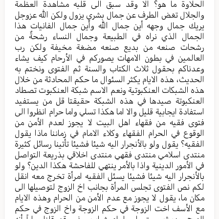
الحلاوة ما هو؟ الا وقد سبق الى قلبه مشاهدة العظمة
والجلال تغض الطرف عن جمال بشري يزول ولكن الله عزوجل
يريك جمال وجهه أين جمال الله وأين جمال الفانيات هذا
الجمال الذي نراه في الطبيعة وجمال النساء رشحةٌ من
رشحات صنعه من بديع صنعه مضغة مخيفة ولكن رب
العالمين في بطون الامهات يصوركم في الأرحام كيف يشاء
وعدناكم بحقول ثلاث الكتاب والسنة ثم الفتوى ونختم به
الحديث، هذه الايام يكثر السئوال ما حكم المحادثة من خلال
هذه الشبكات العنكبوتية ونعم الاسم شبكة العنكبوت تصطاد
العنكبوتة صيدها في هذه الشبكة حقيقتا قل من يستفيد
استفادة ايجابية قليل والا اما هكذا تسلي واما حرام انظروا الى
فتوى فقيه من فقهاء اهل البيت لا يجوز لعدم الأمن من
الوقوع في الحرام الفقهاء وكلاء الامام في زماننا ماذا يقول
الفقيه؟ يقول ولو بالأنجرار اليه شيئا فشيئا تأتينا رسائل كثيرة
منتدى اسلامي منتدى فقهي منتدى اخلاقي بذريعة التواصل
في الأمور الدينية واذا بالأمر ينتهي للفاحشة هكذا الدين؟ ولو
بالأنجرار اليه شيئا فشيئا يسئل الفقيه امرأة تخرج معه انقل
لكم نص الفتوى تجلس المرأة بجانب اخ الزوج لتوصيلها الى
مكان ما، يقول لا يجوز مع عدم الأمن من الحرام وهذه الايام
مع الأسف اخت الزوجة في حكم الزوجة واخ الزوج في حكم