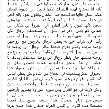
العالم تعطفوا علي بنظرتكم تصدقوا علي بنظراتكم الشهوية
كأنه انا محتاج لهذه النظرات كأنها فقيرة الى شهوة الرجال
هكذا لسان حالها قد تسمع هذا الكمال وتقول اعوذ بالله نحن
في هذا المستوى؟ اقول كأنه امرأة عندما تخرج بزينتها وهي
سافرة كأنها تقول يا ناس انظروا الي انظروا الى شكلي الى
جمالي كم يصل الأمر من السوء أن تستعطف الرجال لكي
ينظروا اليها بشهوة وريبة ويا لسوء رجل هذا الرجل لو يدس
رأسه في التراب خير له بعض الرجال يخرجون مع ازواجهن
بوضع مريب ومثير يفرح عندما ينظر الرجال الى زوجته ما
تسمي هذا الرجل انتم سموه في قلوبكم ما تريدون يخرج مع
زوجته بفتنتها حتى ينظر الرجال الى زوجته فيستمتع بذلك انا
اعتقد أن هذا ملحق بالألبهائم هناك قصص تنقل أن
الحيوانات لها غيرة عندما يتعدى ذكر على انثى الحيوان هذا
الحيوان الذكر يستميت في الدفاع عن انثاه ولكن بعض الناس
كما يقول القرآن بل هم أضل، لا زلنا في اجواء القرآن الكريم
البعض قد يقول ما لي وللروايات طبعا الروايات نصف الدين
ولكن لازلنا في جو القرآن ومن سورة النور ولا يضربن بأرجلهن
ليعلم ما يخفين من زينتهن حتى صوت ضرب الرجل في ما
مضى من الايام الحمدلله هذا العرف اصبح عرفا قديما
مضحكا هذه الايام أن تلبس المرأة خلخال هذا اصبح عرفا