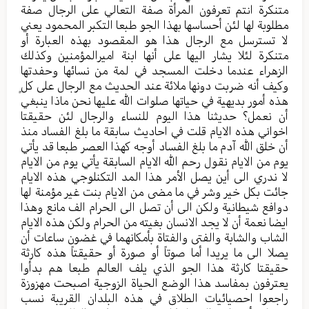
متنكرة انتم تعرفون المرأة صفة التعالي على الرجال صفة
مطلوبة لها لئن أحساسها بهذا الجو طبعا التكبر المحمود يعني
لا تسترسل مع الرجال هذا هو المقصود بهذه العبارة أو
متنكرة لئلا يشار اليها على أنها ابنة اميرالمؤمنين وكذلك
الزهراء عندما دخلت المسجد في لمة من نسائها وحفدتها
وكيف أنه ضربت دونها ملائة عند الحديث مع الرجال على كلٍ
هذه أمور بديهية في حياتها صلوات الله عليها نحن ماذا ينبغي
أن نعمل؟ حديثنا هذا اليوم للنساء والرجال لئن حقيقتا
اخواني هذه الايام قلت في احاديث سابقة ما بلغ الفساد منذ
أن خلق الله آدم ما بلغ الفساد أوجه كهذا العصر طبعا قد يأتي
يوم من الايام نقول رحم الله الايام السابقة يأتي يوم من الايام
لا ندري الى أين يصل الأمر هذا المد التكنلوجي هذه الايام
جائت بكل خير وشر في ما مضى من الايام بنت غير مؤمنة لها
دوافع شيطانية ولكن الى أن تصل الى الحرام الف مانع وهذا
ايضا نعمة أن لا يجد الانسان بغيته من الحرام ولكن هذه الايام
الشاب والشابة والفتى والفتاة بأمكانهما في غضون ساعات أن
يصلا الى ما يريدا أما صوتاً أو صورة أو حقيقتاً هذه كارثة
حقيقتا كارثة هذا الجو الذي يلف العالم طبعا هم بدأوا
يعترفون بمفاسد هذا الوضع الحياة الزوجية اصبحت مهزوزة
راجعوا احصيائيات الطلاق في هذه البلدان القريبة نسب