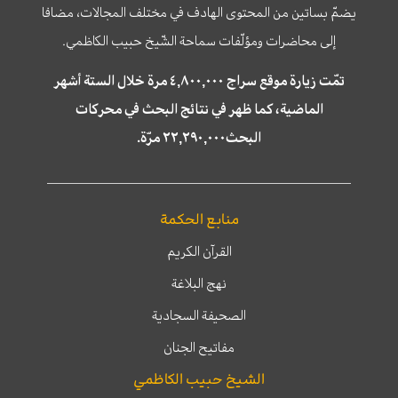
يضمّ بساتين من المحتوى الهادف في مختلف المجالات، مضافا
إلى محاضرات ومؤلّفات سماحة الشّيخ حبيب الكاظمي.
تمّت زيارة موقع سراج ٤,٨٠٠,٠٠٠ مرة خلال الستة أشهر
الماضية، كما ظهر في نتائج البحث في محركات
البحث٢٢,٢٩٠,٠٠٠ مرّة.
منابع الحكمة
القرآن الكريم
نهج البلاغة
الصحيفة السجادية
مفاتيح الجنان
الشيخ حبيب الكاظمي