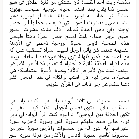
مذهلة رأيت احد القضاة كان يشتكي من كثرة الطلاق في شهر
العسل كما يقال بعد العقد الحياة الزوجية اصبحت مهزوزة
لماذا؟ لئن الشاب له تجارب سابقة الفتاة لها تجارب ذهن
الشاب مليء بعشرات الصور التي لا يقاس جمالها الى جمال
زوجته وفي ذهن الفتاة كذلك آلاف مئات عشرات الصور
اصبح الرجل جماله باهتاً اصبح جمال المرأة باهتاً طبيعي
هذه الضحية الاولى الحياة الزوجية لاحظوا في الأزمنة
القديمة عندما كان يأتي الرجل للبيت المرأة تستقبله على أنه
هو الملك هو الأمير لأنها لا ترى رجلا غيره تعد الساعات بينما
هذه الايام العلاقة فاترة لا أحترام لا تقدير فضلاً عن الأمراض
البدنية دعنا عن الأمراض كالأدز وغيره الأسرة المتماسكة هي
ضحية ما نحن فيه الآن العتب والكلام في هذا المجال كثير
دعنا نتكلم عن جو الآيات في القرآن الكريم.
قسمت الحديث الى ثلاث أبواب باب في الكتاب باب في
السنة وباب في الفتوى نعيش الأجواء الثلاث كيف ينبغي أن
تكون العلاقة بين الزوجين؟ انا اليوم كنت اقرأ الرواية في ذيل
قوله تعالى طبعا عليكم بسورة النور وسورة الأحزاب سورة
النور فيها آية النور الله نور السماوات والارض سورة النور من
المعروف كأسم السورة الأدمان والأكثار من قرائة سورة النور