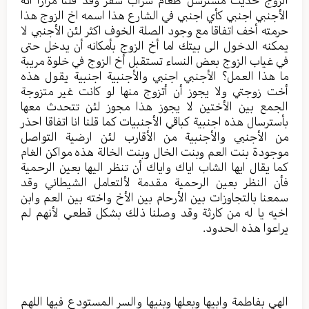
الزوج حديث مسترسل طعام شراب سفر وقد قلنا مراراً أنه
الأجنبي اجنبي كأي اجنبي في الشارع هذا اسمه اخ الزوج هذا
حرمته أخف اتفاقا مع وجود الصلة الخوف اكثر لئن الأجنبي لا
يمكنه الدخول الى بيتك اما أخ الزوج بأمكانه أن يدخل حتى
في غياب الزوج بعض النساء تستقبل أخ الزوج في خلوة مريبة
ما هذا العمل؟ الأجنبي اجنبي والأجنبية اجنبية يقول هذه
أخت زوجتي ولا يجوز أن أتزوج منها لو كانت غير متزوجة
الجمع بين الأختين لا يجوز هذا مجوز لئن تتحدث معها
بأسترسال هذه اجنبية كباقي الأجنبيات كما قلنا انا اتفاقا احذر
من الأجنبي والأجنبية من الأقارب لئن ارضية التواصل
موجودة بنت العم وبنت الخال وبنت الخالة هذه مواكن الغام
كما يقال ايها الشاب اياك واياك أن تنظر اليها بعين الرحمية
فأن النظر بعين الرحمية مقدمة لألتعامل الشيطاني وقد
سمعنا بالتجاوزات بين الأرحام بين الأخ واخته بين العم وابن
اخيه يا له من كارثة وقد وصلنا ذلك بشكل قطعي لأنهم لم
يراعوا هذه الحدود.
الهي بفاطمة وابيها وبعلها وبنيها والسر المستودع فيها اللهم