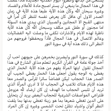
في هذا المجال ما ينبغي أن يستر اصبح مادة للأعلام والفساد
وغيره سبحان الله وكأن هذه الآية طبعا هذه الآية في زمان
الصدر الاول أي عاقل كان يعرض نفسه للنظر كان أمراً في
منتهى القبح الا المجانين والصبيان الذي يبدي هذه السوئة
اما مجنون أو طفل غير مكلف وسبحان الله كأن هذه الآية
ناظرة لهذه الايام والاشارات تكفي ما وصلت اليه الفضائيات
وعالم الاتصال في هذا المجال فأذاً ويحفظوا فروجهم من
النظر الى ذلك هذه آية في سورة النور
كذلك في سورة النور وليضربن بخمرهن على جيوبهن احب أن
آخذ جولة عامة في القرآن الكريم لنعلم مذاق الشارع في هذا
المجال تقول ايتها المرأة يفهم من هذه الآية الخمار الذي
يغطى به الوجه يقول اجعلي هذا الخمار يغطي الجيب أي
الصدر هذا الحجاب ليكن فضاضاً ساترا للرأس والصدر معا
هذه الايام هناك تلاعب في الحجاب انا لا ادري المرأة الذي
تريد أن تلبس الحجاب ما الهدف إن كان ارضاء لله عزوجل
فلتراعي المواصفات الشرعية للحجاب البعض يريد أن يتحايل
على الدين تغطي شعرها بما هو زينة تغطي بدنها بما يلفت
النظر ألوان واشياء تتللئ تحت الشمس وغيره إن كان المراد