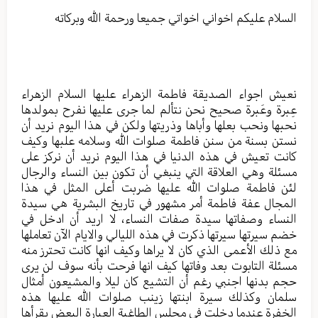
السلام عليكم اخواني اخواتي جميعا ورحمة الله وبركاته
نعيش اجواء الصديقة فاطمة الزهراء عليها السلام الزهراء
عِبرة وعَبرة صحيح نحن نتألم لما جرى عليها نفرح بمولدها
نحبها ونحب بعلها وأباها وذريتها ولكن في هذا اليوم نريد أن
نستن بسنة من سنن فاطمة صلوات الله وسلامه علبها وكيف
كانت تعيش في هذه الدنيا في هذا اليوم نريد أن نركز على
مسئلة وهي العلاقة التي ينبغي أن تكون بين النساء والرجال
لئن فاطمة صلوات الله عليها ضربت أعلى المثل في هذا
المجال عفة فاطمة أمر مشهور في تاريخ البشرية هي سيدة
النساء وصفاتها سيدة صفات النساء، لا اريد أن ادخل في
خضم سيرتها سيرتها ذكرت في هذه الليالي والايام الآن تعاملها
مع ذلك الأعمى الذي كان لا يراها وكيف انها كانت تحترز منه
مسئلة التابوت بعد وفاتها كيف انها فرحت بأنه سوف لن يرى
حجم بدنها اجنبي رغم أن التشيع كان ليلا والمشيعون أمثال
سلمان وكذلك سيرة ابنتها زينب صلوات الله عليها هذه
الخفرة عندما دخلت في مجلس الطاغية العبارة البعض يقرأها