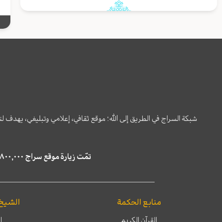
شبكة السراج في الطريق إلى الله؛ موقع ثقافي، إعلامي وتبليغي، يهدف ل
تمّت زيارة موقع سراج ٤,٨٠٠,٠٠٠ مرة خلال الستة أشهر الماضية، كما ظهر في نتائج البحث في محركات البحث٢٢,٢٩٠,٠٠٠ مرّة.
منابع الحكمة
الشيخ
القرآن الكريم
ا