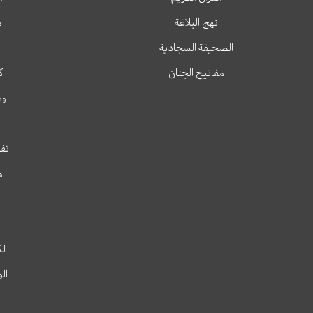
نهج البلاغة
م
الصحيفة السجادية
مفاتيح الجنان
ك
وم
تفس
م
ا
لك
ال