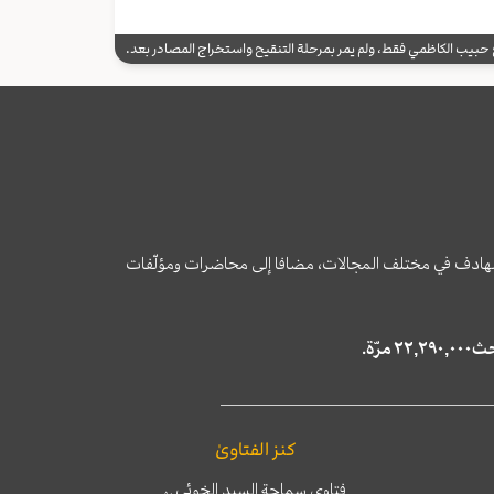
يب الكاظمي فقط، ولم يمر بمرحلة التنقيح واستخراج المصادر بعد.
وى الهادف في مختلف المجالات، مضافا إلى محاضرات ومؤلّفات
كنز الفتاوىٰ
فتاوى سماحة السيد الخوئي
ره