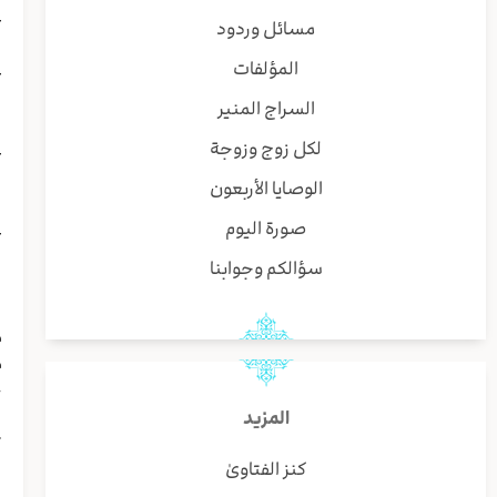
ع
مسائل وردود
ی
المؤلفات
ع
ب
السراج المنير
ش
لكل زوج وزوجة
ع
ا
الوصايا الأربعون
ا
صورة اليوم
ع
ا
سؤالكم وجوابنا
و
و
م
م
خ
ف
المزيد
ت
كنز الفتاوىٰ
ا
ا