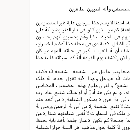
مستوى
الصوت.
المصطفی وآله الطیبین الطاهرین
ة، احدنا لا یعلم هذا سیجری علیة غیر المعصومین
عة! کم من الذین کانوا فی دار الدنیا یضن أنهُ علی
عیهم فی الحیاة الدنیا وهُم یحسبون أنهم یحسنون
آن الظلال الاعتقادی فی محلة هذا أعظم الخسران،
تشف أن لهُ الثغرات الکبار فی حیاتة، المهم من کان
ولکن إنکشف یوم القیامة أنهُ کذا سیئاتة غالبة هذا
یعا وبین ما دل علی الشفاعة، الشفاعة لله فکیف
ذات لله عزوجل ولهذا الآیة تقول بعدها لهُ ملک
 یشفع؟ والقرآن ملیئ بهذه المضامین، المضامین
ذنه، لو لم یکن هنا أذنٌ أو لو هناک شفیع لماذا رب
، فی آیة اخری لا یملکون الشفاعة إلا من أتخذ عند
ذ لا تنفع الشفاعة إلا من أذن لهُ الرحمن ورضی لهُ
ن ملک فی السماوات لا تُغنی شفاعتهم شیئا إلا من
اعة جمیعا؟ کم یکون الانسان جاهلا یأخذ بآیة یحفظ
لنووی لهُ کلمة یقول مذهب اهل السنة جواز الشفاعة