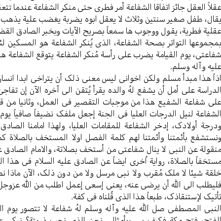
قلاً العقل جائز اتفاقا الشفاعة أمر فطری حتی منکر الشفاعة عندما تتعقد
قال، طفل صغیر سنتین وثلاث لا یعقل ابوه یضربة یغضب علیة یذهب الی 
قلیة فطریة، یقول ووجوب ها سمعاً بصریح الآیات وبخبر الصادق القضیة 
مجموعها التواتر بصحة الشفاعة، الذی یُنکر الشفاعة هو المسکین لئن
فاعتی، یوم القیامة یضرب علی رأسة مُنکر الشفاعة یتوقع الشفاعة هذ
لیه وآله وسلم.
ذاً هذا مبدأ مسلم ولکن اخوانی لیس معنی ذلک أن یتراخی ابدا انسان و
لدراسة علی أمل أن یشفع لهُ والده یقرأ یُتقن الی آخره الآن إن تفاجئ
لی شفاعة الشفیع هذا من موجبات التقصیر فی العمل، وثانیا من قال
لشفاعة لنیل الدرجات العلیا فی الجنة إجعل ملفک نضیفاً صافیاً یوم
درجة أولادک، إدخر الشفاعة للمقامات العلیا، ولهذا امامنا الصاد
نستشفع بأئمتنا وأئمتنا لهم کلمة الفصل اولا المستخف بالصلاة کما ت
نقولة عن النبی لا ینال شفاعتی من أستخف بصلاتة، والامام الصادق علیه
ستخفاً بالصلاة، روایة اُخری ایضاً عن الصادق علیه السلام فی هذا ال
لقة شیئا لا ملک مُقرب ولا نبی مرسل ولا من دون ذلک، الآن ماذا نص
لیطلب الی الله أن یرضی عنه، یعنی إسعی إعمل اطلب من الله عزوجل
أتیک لإستنقاذک، طبعاً هذا الذی قُلناه فی کفة.
لنبی المصطفی صل الله علیه وآله وسلم لهُ شفاعة لا تتصور یوم ا
لفتح، فتح مکة فکیف بی وبأمثالی نحن الذی نحب ذریتة؟ نبکی عل