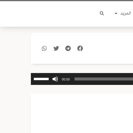
المزيد
استخدم
00:00
مفاتيح
الأسهم
أعلى/
أسفل
لزيادة
أو
خفض