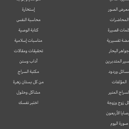
عرض الصور
إستخارة
المحاضرات
محاسبة النفس
لمات قصيرة
كتابة الوصية
ضة تفسيرية
مناسبات إسلامية
جواهر البحار
تحقيقات ومقالات
ير المتدبرين
آداب وسنن
سائل وردود
مكتبة السراج
المؤلفات
من كل بستان زهرة
لسراج المنير
مشاكل وحلول
ل زوج وزوجة
اختبر نفسك
وصايا الأربعون
صورة اليوم