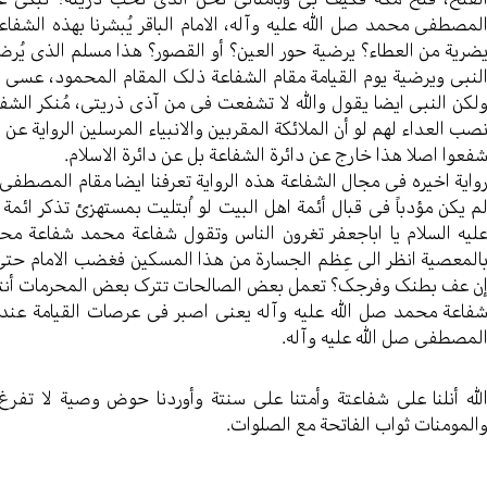
لمصطفی محمد صل الله علیه وآله، الامام الباقر یُبشرنا بهذه الشف
ضریة من العطاء؟ یرضیة حور العین؟ أو القصور؟ هذا مسلم الذی یُرضیة
لنبی ویرضیة یوم القیامة مقام الشفاعة ذلک المقام المحمود، عسی 
لکن النبی ایضا یقول والله لا تشفعت فی من آذی ذریتی، مُنکر الشفاعة 
صب العداء لهم لو أن الملائکة المقربین والانبیاء المرسلین الروایة ع
فعوا اصلا هذا خارج عن دائرة الشفاعة بل عن دائرة الاسلام.
واية اخیره فی مجال الشفاعة هذه الروایة تعرفنا ایضا مقام المصطفی
م یکن مؤدباً فی قبال أئمة اهل البیت لو اُبتلیت بمستهزئ تذکر ائمة ا
لیه السلام یا اباجعفر تغرون الناس وتقول شفاعة محمد شفاعة م
المعصیة انظر الی عِظم الجسارة من هذا المسکین فغضب الامام حتی تر
ن عف بطنک وفرجک؟ تعمل بعض الصالحات تترک بعض المحرمات أنتهی ال
فاعة محمد صل الله علیه وآله یعنی اصبر فی عرصات القیامة عندما
لمصطفی صل الله علیه وآله.
لله أنلنا علی شفاعتة وأمتنا علی سنتة وأوردنا حوض وصیة لا تفرغ ب
المومنات ثواب الفاتحة مع الصلوات.