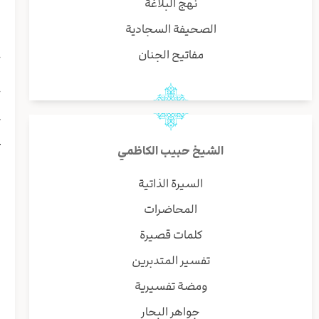
نهج البلاغة
ب
و
الصحيفة السجادية
ا
مفاتيح الجنان
ح
ل
خ
ص
ک
ع
الشيخ حبيب الكاظمي
ا
ه
السيرة الذاتية
ن
المحاضرات
ا
ا
كلمات قصيرة
ا
تفسير المتدبرين
ا
ق
ومضة تفسيرية
ب
جواهر البحار
ش