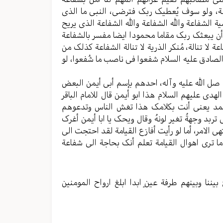
اعة، ولو سوف یُعطیک ربک فترضی، النبی ما الذی
 الشفاعة والله الشفاعة والله الشفاعة الذی یریح
أن یبعثک ربک مقاما محمودا ایضا مفسر بالشفاعة
لا تنالة، مُنکر الذریة لا تنالة الشفاعة کذلک من
ن الصادق علیه السلام شفعوا فی ناصب ما شُفعوا، لو
 صل الله علیه وآله، احدهم بإسم أبی أیمن البعض
لهدی علیهم السلام هذا ابو أیمن قال للامام الباقر
حمد یعنی أنت بکلامک هذا تغش الناس وتدعوهم
بد وجهةُ تغیر لونهُ وقال ویحک یا ابا أیمن أغرک
امر، أما لو رأیت أفازع القیامة لقد احتجت الی
 تری اهوال القیامة تعلم أنک بحاجة الی شفاعة
یننا وبینهم طرفة عینٍ ابدا ابلغ ارواح المومنین