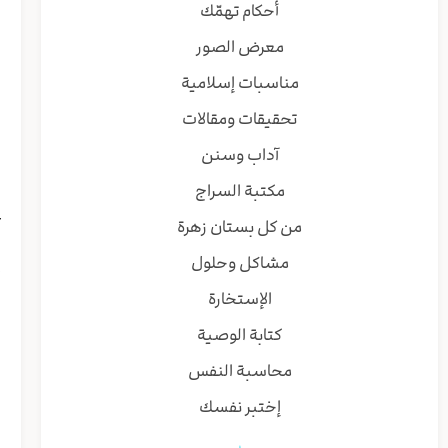
أحكام تهمّك
ا
معرض الصور
ی
ا
مناسبات إسلامية
و
تحقيقات ومقالات
ن
ش
آداب وسنن
ر
مكتبة السراج
ل
ع
من كل بستان زهرة
ب
مشاكل وحلول
إ
ش
الإستخارة
ا
كتابة الوصية
ا
محاسبة النفس
و
إختبر نفسك