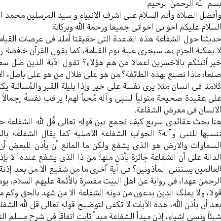
سم الله الرحمن الرحیم
أفضل الصلاه وأتم السلام علی اشرف الانبیاء و سید المرسلین محمد 
لسلام علیکم اخوانی اخواتی جمیعا ورحمة الله وبرکاتة
دیثنا حول الشفاعة هذه القاعدة التی حقیقتا أملنا فی عرصات القیام
ا یمکنة الجزم بما سیجری علیة یوم القیامة، کما یقول القرآن خافضة راف
یر أُنبئکم بالاخسرین اعمالا من هم هؤلاء؟ تقول الآیة الذین ضل س
نعا، ماذا نصنع بهذه الطائفة؟ من هو علی ظلال من هو علی باطل، ال
لامنا فی انسان مثلا یری نفسة علی خیر وإذا بلیلة القبر والمُسائلة یک
لی عقیدة صحیحة متولیاً للنبی وآله مُحباً لهم! یراقب نفسهُ إجمالاً 
لانسان فی معرض الشفاعة.
نا بحث عقائدی سریع کیف نجمع بین قولهِ تعالی قُل لله الشفاعة جم
نسبها للنبی وآله؟ الجواب الشفاعة الاصلیة کما یقال الشفاعة بال
لسماوات والارض هو الذی یشفع ولکن ما المانع أن یأذن للبعض أن
لدالة علی أن الشفاعة جائزة بأذنٍ منها؛ من ذا الذی یشفع عنده الا بإ
لعالمین یستثنی المأذونین؟ فی آیة اُخری ما من شفیع الا من بعد إذنة
لرحمن عهدا، فی روایة عن اهل البیت مفسرة بالأئمة علیهم السلام، یومئ
ولا، ولا یملک الذین یدعون من دونهِ الشفاعة الا من شهد بالحق وکم م
عد أن یأذن الله، هذه الآیات لا تکفی لتوضیح قولهِ تعالی قل لله الشف
یئاً ونسی اشیاء، إذن مبدأ الشفاعة مبدأ ثابت اتفاقاً فی شرح مسلم ا