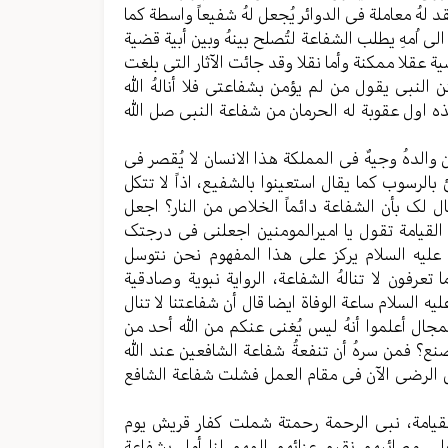
 لهُ معاملة فی الدوائر یُجعل لهُ شفیعاً واسطة کما
اُمهِ یطلب الشفاعة لتُصلح بینهُ وبین أبیة قضیة
عقلا ممکنة وأما نقلا وقد جائت الآثار التی بلغت
 النبی یقول من لم یؤمن بشفاعتی فلا أنالهُ الله
ه اول عقوبة له الحرمان من شفاعة النبی صل الله
الدهُ وجیهٌ فی المملکة هذا الانسان لا یُقصر فی
 بالرسوب کما یقال استعینوا بالشفیع، اذاً لا تتکل
 لک بأن الشفاعة دائماً الخلاص من النار؟ اجعل
 القیامة تقول یا امیرالمومنین اجعلنی فی درجتک
ق علیه السلام یرکز علی هذا المفهوم نحن نتوسل
عرفون لا تنالهُ الشفاعة، الروایة نبویة وصادقیة
 السلام ساعة الوفاة ایضا قال أن شفاعتنا لا تنال
مجال أعلموا أنهُ لیس یُغنی عنکم من الله أحد من
نع؟ فمن سرهُ أن تنفعةُ شفاعة الشافعین عند الله
 الرضی الآن فی مقام العمل فشلت شفاعة الشافع
لقیامة، نبی الرحمة رحمتة شملت کفار قریش یوم
ی مصائبهم نقیم عزائهم المهم لنا أمل بشفاعة