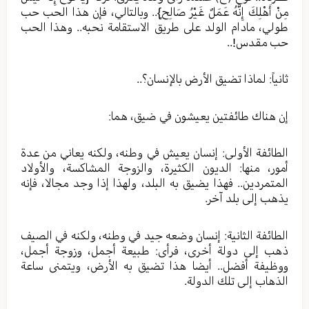
مِنْ أَهْلِكَ إِنَّهُ عَمَلٌ غَيْرُ صَالِحٍ}.. وبالتالي، فإن هذا الحب حب
طولي، مادام الولد على طريق الاستقامة نحبه.. وهذا الحب
حب مقدس!..
ثانياً: لماذا تضيق الأرض بالإنسان؟..
إن هناك طائفتين يعيشون في ضيق، هما:
الطائفة الأولى: إنسان يعيش في وطنه، ولكنه يعاني من عدة
أمور، منها: الديون الكثيرة، والزوجة المشاكسة، والأولاد
المتمردين.. فهذا يضيق به البلد، ولهذا إذا وجد مجالا، فإنه
يذهب إلى بلد آخر.
الطائفة الثانية: إنسان وضعه جيد في وطنه، ولكنه في الصيف
ذهب إلى دولة أخرى، فرأى: طبيعة أجمل، وزوجة أجمل،
ووظيفة أفضل.. أيضا هذا تضيق به الأرض، ويتمنى ساعة
الذهاب إلى تلك الدولة.