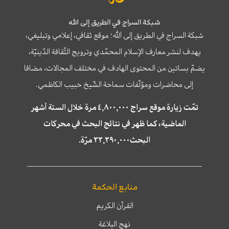
شبكة السراج في الطريق إلى الله
شبكة السراج في الطريق إلى الله؛ موقع ثقافي، إعلامي وتبليغي،
يهدف لنشر معارف الإسلام المحمّدي وترويج الثّقافة الدّينيّة،
يضمّ بساتين من المحتوى الهادف في مختلف المجالات، مضافا
إلى محاضرات ومؤلّفات سماحة الشّيخ حبيب الكاظمي.
تمّت زيارة موقع سراج ٤,٨٠٠,٠٠٠ مرة خلال الستة أشهر
الماضية، كما ظهر في نتائج البحث في محركات
البحث٢٢,٢٩٠,٠٠٠ مرّة.
منابع الحكمة
القرآن الكريم
نهج البلاغة