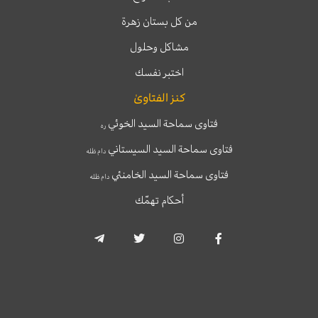
من كل بستان زهرة
مشاكل وحلول
اختبر نفسك
كنز الفتاوىٰ
فتاوى سماحة السيد الخوئي
ره
فتاوى سماحة السيد السيستاني
دام ظله
فتاوى سماحة السيد الخامنئي
دام ظله
أحكام تهمّك
T
T
I
F
e
w
n
a
l
i
s
c
e
t
t
e
g
t
a
b
r
e
g
o
a
r
r
o
m
a
k
-
m
-