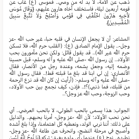
ذهب عن الأمة، لا بد له من وصي.. فموسى (ع) غاب عن
قومه أربعين ليلة، فاستخلف أخاه هارون عليهم، {وَقَالَ مُوسَى
لأَخِيهِ هَارُونَ اخْلُفْنِي فِي قَوْمِي وَأَصْلِحْ وَلاَ تَتَّبِعْ سَبِيلَ
الْمُفْسِدِينَ}.
المشاعر: أن لا يجعل الإنسان في قلبه حبا، غير حب الله -عز
وجل-.. يقول الإمام الصادق (ع): (القلب حرم الله، فلا تسكن
حرم الله غير الله).. قد يقول قائل: ولكن نحن مأمورون بحب
الأولاد.. إن رسول الله -صلى الله عليه وآله وسلم- قبل حسينا
وضمه إليه، وجعل يشمه، وعنده رجل من الأنصار، فقال
الأنصاري: إن لي ابنا قد بلغ ما قبلته قط!.. فقال رسول الله
-صلى الله عليه وآله وسلم-: (أرأيت إن كان الله قد نزع الرحمة
من قلبك، فما ذنبي)؟!.. فإذن، كيف نجمع بين حب الأولاد،
وحب الزوجة، وحب الله عز وجل؟..
الجواب: هذا يسمى بالحب الطولي، لا بالحب العرضي.. أي
نحن نحب الأولاد؛ لأن الله -عز وجل- أمرنا بحبهم.. والدليل
على ذلك: أننا نربي الولد، ونعطيه كل اهتمامنا، وإذا بلغ أشده
وأصبح في مرحلة النضج، وانحرف عن طاعة الله -عز وجل-
نطرده.. نوح (ع) عندما رأى ولده يغرق؛ تركه {يَا نُوحُ إِنَّهُ لَيْسَ