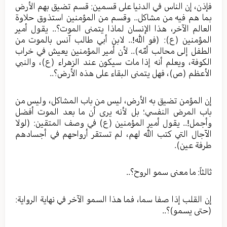
فإذن، إن الناس في الدنيا على قسمين: قسم تضيق بهم الأرض
بما هم فيه من مشاكل.. وقسم من المؤمنين استذوق حلاوة
العالم الآخر، هذا الإنسان لماذا يتمنى الموت؟.. يقول أمير
المؤمنين (ع): (فو الله!.. لابن أبي طالب آنس بالموت من
الطفل إلى محالب أمّه).. لأن أمير المؤمنين يعيش في خراب
الكوفة، ويعلم أنه إذا مات سيكون عند الزهراء (ع)، والنبي
الأعظم (ص)، فهل يتمنى البقاء على هذه الأرض؟..
إن المؤمن تضيق به الأرض، ليس من باب المشاكل، وليس من
باب المرض النفسي؛ بل لأنه يرى أن ما بعد الموت أفضل
وأجمل!.. يقول أمير المؤمنين (ع) في وصف المتقين: (لولا
الآجال التي كتب الله لهم، لم تستقر أرواحهم في أجسادهم
طرفة عين).
ثالثاً: ما معنى سمو الروح؟..
إن القلب إذا صفا سما، فما هذا السمو الآخر في نهاية الرواية:
(حتى يسمو)؟..