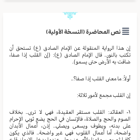
نص المحاضرة (النسخة الأولية)
إن هذا الرواية المنقولة عن الإمام الصادق (ع) تستحق أن
تكتب بالنور.. قال الإمام الصادق (ع): (إن القلب إذا صفا،
ضاقت به الأرض حتى يسمو).
أولاً: ما معنى القلب إذا صفا؟..
إن القلب مجمع لأمور ثلاثة:
١- العقائد: القلب مستقر العقيدة، فهي لا ترى.. بخلاف
الصوم والحج والصلاة، فالإنسان في الحج يضع ثوبي الإحرام
على بدنه، ويطوف ويسعى ويصلي.. إذن، أعمال الأبدان
واضحة، أما أعمال القلوب فهي غير واضحة.. فالذي يكون
كافرا ثم يصير مؤمنا بالله -عز وجل- عندما يدخل الإيمان قلبه