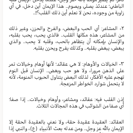
الباطني؛ عندئذ يصلي ويصوم.. هذا الإيمان أين دخل، في أي
زاوية من وجوده، نحن لا نعلم أين ذلك القلب؟!..
٢- المشاعر: أي الحب والبغض، والفرح والحزن، وغير ذلك
من المشاعر، هذه مكانها القلب.. فالذي يحب، يحب بقلبه،
والإنسان بإمكانه أن يتظاهر بالحب، وقلبه لا يحب.. والذي
يبغض، يبغض بقلبه.. وكذلك يفرح ويحزن بقلبه.
٣- الخيالات والأوهام: لا هي عقائد؛ لأنها أوهام وخيالات تمر
على الذهن مرورا، ولا هو حب وبغض.. الإنسان قبل النوم
تهجم عليه الأفكار، لذلك البعض يتناول الحبوب المنومة، لأنه
لا يتحمل شوارد الخواطر المزعجة.
إذن القلب فيه: عقائد، ومشاعر، وأوهام وخيالات.. إذا صفا؛
أي صفا من الشوائب في هذه المجالات الثلاث.
العقائد: العقيدة عقيدة حقة، ولا نعني بالعقيدة الحقة إلا
الإيمان بالله عز وجل.. ومن عدله بعث الأنبياء (ع)، والنبي إذا