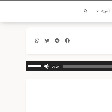
المزيد
استخدم
00:00
مفاتيح
الأسهم
أعلى/
أسفل
لزيادة
أو
خفض