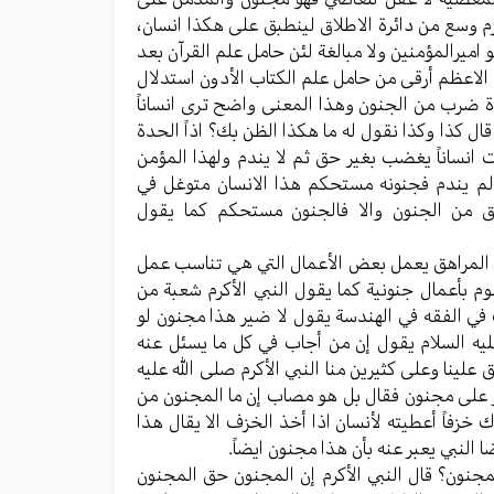
رم وسع من دائرة الاطلاق لینطبق علی هکذا انسان،
و امیرالمؤمنین ولا مبالغة لئن حامل علم القرآن بعد
 الاعظم أرقی من حامل علم الکتاب الأدون استدلال
ة ضرب من الجنون وهذا المعنی واضح تری انساناً
ً قال کذا وکذا نقول له ما هکذا الظن بك؟ اذاً الحدة
انساناً یغضب بغیر حق ثم لا یندم ولهذا المؤمن
لم یندم فجنونه مستحکم هذا الانسان متوغل في
 من الجنون والا فالجنون مستحکم کما یقول
ب المراهق یعمل بعض الأعمال التي هي تناسب عمل
م بأعمال جنونیة کما یقول النبي الأکرم شعبة من
 في الفقه في الهندسة یقول لا ضیر هذا مجنون لو
لیه السلام یقول إن من أجاب في کل ما یسئل عنه
علینا وعلی کثیرین منا النبي الأکرم صلی الله علیه
ر علی مجنون فقال بل هو مصاب إن ما المجنون من
زفاً أعطیته لأنسان اذا أخذ الخزف الا یقال هذا
 النبي یعبر عنه بأن هذا مجنون ایضاً.
لمجنون؟ قال النبي الأکرم إن المجنون حق المجنون