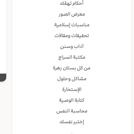
ا
أحكام تهمّك
ف
معرض الصور
ا
ب
مناسبات إسلامية
تحقيقات ومقالات
إ
آداب وسنن
ا
مكتبة السراج
من كل بستان زهرة
مشاكل وحلول
الإستخارة
كتابة الوصية
محاسبة النفس
إختبر نفسك