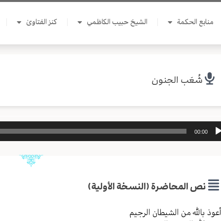
منابع الحكمة
الشيخ حبيب الكاظمي
كنز الفتاوىٰ
شُعَب الجنون
ل
00:00
وت
نص المحاضرة (النسخة الأولية)
عوذ بالله من الشیطان الرجیم