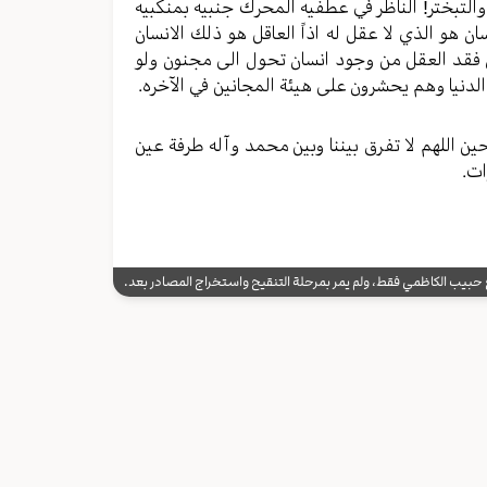
والتبختر! الناظر في عطفیه المحرك جنبیه بمنکبیه
ن هو الذي لا عقل له اذاً العاقل هو ذلك الانسان
ن فقد العقل من وجود انسان تحول الی مجنون ولو
 الدنیا وهم یحشرون علی هیئة المجانین في الآخره.
ن اللهم لا تفرق بیننا وبین محمد وآله طرفة عین
ات.
يب الكاظمي فقط، ولم يمر بمرحلة التنقيح واستخراج المصادر بعد.