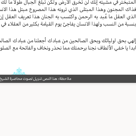
لمتبختر في مشیته إنك لن تخرق الارض ولکن تبلغ الجبال طولا ما لك 
ذاك المجنون وهذا المبتلی الذي ترونه هذا المصروع مبتل هذا الانسا
لذي العقل ما عُبد به الرحمن واکتسب به الجنان هذا تعریف العقل إ
نسبة من النسب ولهذا الانسان یفاجئ یوم القیامة بکثیر من العقلاء في
لهي بحق اولیائك وبحق الصالحین من عبادك أجعلنا من عبادك الصالحی
بدا یا خفي الألطاف نجنا برحمتك مما نحذر ونخاف والفاتحة مع الصلو
ملاحظة: هذا النص تنزيل لصوت محاضرة الشيخ حب