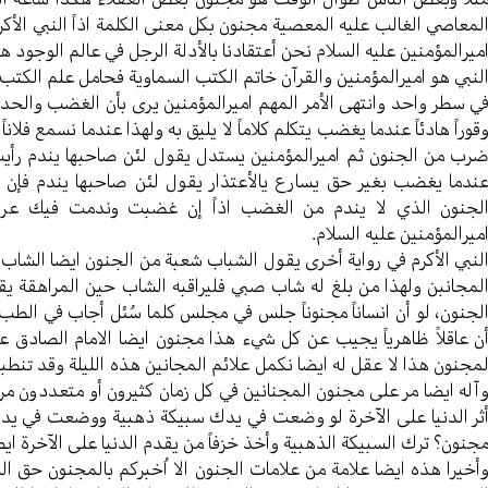
لمعاصي الغالب علیه المعصیة مجنون بکل معنی الکلمة اذاً النبي الأک
میرالمؤمنین علیه السلام نحن أعتقادنا بالأدلة الرجل في عالم الوجود ه
لنبي هو امیرالمؤمنین والقرآن خاتم الکتب السماویة فحامل علم الکتب
ي سطر واحد وانتهی الأمر المهم امیرالمؤمنین یری بأن الغضب والحد
قوراً هادئاً عندما یغضب یتکلم کلاماً لا یلیق به ولهذا عندما نسمع فلانا
رب من الجنون ثم امیرالمؤمنین یستدل یقول لئن صاحبها یندم رأيت 
ندما یغضب بغیر حق یسارع یالأعتذار یقول لئن صاحبها یندم فإن 
لجنون الذي لا یندم من الغضب اذاً إن غضبت وندمت فيك عرق
میرالمؤمنین علیه السلام.
لنبي الأکرم في روایة أخری یقول الشباب شعبة من الجنون ایضا الشا
لمجانبن ولهذا من بلغ له شاب صبي فلیراقبه الشاب حین المراهقة یقو
لجنون، لو أن انساناً مجنوناً جلس في مجلس کلما سُئل أجاب في الطب
ن عاقلاً ظاهریاً یجیب عن کل شيء هذا مجنون ایضا الامام الصادق ع
مجنون هذا لا عقل له ایضا نکمل علائم المجانین هذه اللیلة وقد تنطبق 
آله ایضا مر علی مجنون المجنانین في کل زمان کثیرون أو متعددون م
ثر الدنیا علی الآخرة لو وضعت في یدك سبیکة ذهبیة ووضعت في یدك خ
جنون؟ ترك السبیکة الذهبیة وأخذ خزفاً من یقدم الدنیا علی الآخرة ایضا
أخیرا هذه ایضا علامة من علامات الجنون الا اُخبرکم بالمجنون حق ا