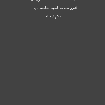
فتاوى سماحة السيد الخامنئي
دام ظله
أحكام تهمّك