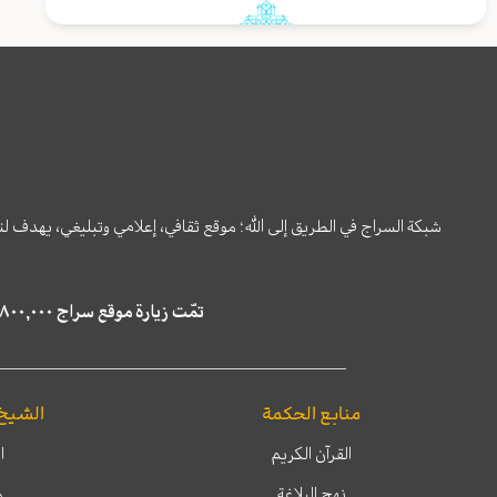
شبكة السراج في الطريق إلى الله؛ موقع ثقافي، إعلامي وتبليغي، يهدف ل
تمّت زيارة موقع سراج ٤,٨٠٠,٠٠٠ مرة خلال الستة أشهر الماضية، كما ظهر في نتائج البحث في محركات البحث٢٢,٢٩٠,٠٠٠ مرّة.
منابع الحكمة
الشيخ
القرآن الكريم
ا
نهج البلاغة
م