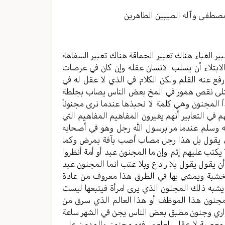
مستوى
الصوت.
مصطفی وآله الطیبین الطاهرین
ر الغباء هناك تعبیر الحماقة هناك تعبیر السفاهة
الابتلاء أن یسلب الانسان عقله وإن کان في عرصات
 رفع عنه القلم ولکن الکلام في الذي لا عقل له في
لمبتلی نقص همور في المخ بعض الناس یصاب بجلطة
اً المجنون وهي کلمة لا نحبذها عندما نری مجنوناً
 في التعابیر أنهم یغیرون المفاهیم المفاهیم التي
 وآله وسلم عندما مر برسول الله رجل وهو في أصحابه
بي یقول بل هذا رجل مصاب اُصب بآفة بمرض وکما
یکتب علیهم إثم وإن ما المجنون عبد أو أمة أنظروا
أن یقول یقول بلا رادع وبلا عتب انما المجنون عبد
کب خشبة ويمشي بها في الطرق هذا معروف من عادة
 یشبه ذلك المجنون الذي یری امرأة فیتبعها لیست
مجنون هذا الموظف أو هذا العالم الذي سرق من
واري وجنون مطبق بعض الناس یجن في الشهر ساعة
لمعصیة لا عقل للعاصي فهو مجنون والمدمن علی