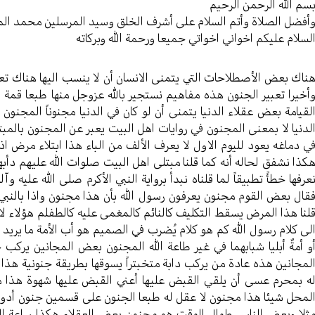
سم الله الرحمن الرحیم
أفضل الصلاة وأتم السلام علی أشرف الخلق وسید المرسلین محمد ال
لسلام علیکم اخواني اخواتي جمیعا ورحمة الله وبرکاته
ناك بعض الأصطلاحات التي یتمنی الانسان أن لا ینسب الیها هناك تعبی
أخيرا تعبیر الجنون هذه مفاهیم نستجیر بالله عزوجل منها طبعا قمة 
لقیامة بعض عقلاء الدنیا یتمنی أن لو کان في الدنیا مجنوناً المجنون
لدنیا لا بمعنی المجنون في روایات اهل البیت یعبر عن المجنون با
ي دماغه یعود للیوم الاول لا یعرف الألف من الباء هذا ابتلاء مرض اذ
کذا نشفق لحاله أنه کما قلنا مبتلی اهل البیت صلوات الله علیهم دأبهم
عرفها خطأً تطبیقاً لما قلناه نبدأ بروایة النبي الأکرم صلی الله علیه
قال بعض القوم مجنون یعرفون رسول الله بأن هذا مجنون واذا بالن
لنا هذا المرض یسقط التکلیف کالنائم کالمغمی علیه کالطفلم هؤلاء لا 
لی کلام رسول الله کم هو کلام یُضرب في الصمیم هو أب الأمة ما یرید 
و أمةٌ أبليا شبابهما في غیر طاعة الله المجنون بعض المجانین یر
لمجانین هذه عادة من یرکب دابة متخبتراً یسوقها بطریقة جنونیة هذا
ه بمحرم عسی أن يلقي القبض علیها أعني القبض علیها شهوة هذا 
لمحل شیئا هذا مجنون لا عقل له طبعا الجنون علی قسمین جنون أد
ثلا وبعض الناس طوال الوقت هو مجنون بعض العقلاء هکذا ساعة ا