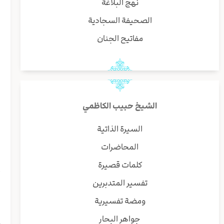
نهج البلاغة
ب
و
الصحيفة السجادية
ا
مفاتيح الجنان
ه
و
ا
ا
ف
الشيخ حبيب الكاظمي
ه
ن
السيرة الذاتية
ف
المحاضرات
ق
ا
كلمات قصيرة
أ
تفسير المتدبرين
ا
ل
ومضة تفسيرية
ا
جواهر البحار
م