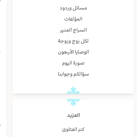
ا
مسائل وردود
ا
المؤلفات
ا
ف
السراج المنير
و
لكل زوج وزوجة
ض
ع
الوصايا الأربعون
ا
صورة اليوم
ا
ا
سؤالكم وجوابنا
ا
ا
أ
ل
و
المزيد
أ
م
كنز الفتاوىٰ
و