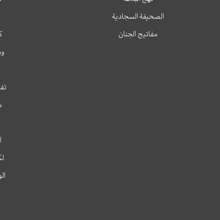
الصحيفة السجادية
مفاتيح الجنان
ك
وم
تفس
م
ا
لك
ال