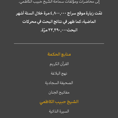
إلى محاضرات ومؤلّفات سماحة الشّيخ حبيب الكاظمي.
تمّت زيارة موقع سراج ٤,٨٠٠,٠٠٠ مرة خلال الستة أشهر
الماضية، كما ظهر في نتائج البحث في محركات
البحث٢٢,٢٩٠,٠٠٠ مرّة.
منابع الحكمة
القرآن الكريم
نهج البلاغة
الصحيفة السجادية
مفاتيح الجنان
الشيخ حبيب الكاظمي
السيرة الذاتية