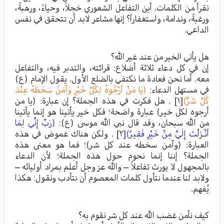
نقرأ من الكلمات. أين التفاعل الشعوري خجلاً، وحياءً، ورهبةً،
ورغبةً، وندامة، واستغفاراً؟ إنها مشاعر لابد أن تتحقق في نفس
الداعي.
هل يأتي الخير من عند غير الله؟
إن في كل دعاء ثلاثة أضلاع: قرائته، والتدبر فيه، والتفاعل
معه. أما نحن فعادة ما نكتفي بالضلع الأول. يقول الإمام (ع)
في مستهل الدعاء:
(يَا مَنْ أَرْجُوهُ لِكُلِّ خَيْرٍ وَآمَنُ سَخَطَهُ عِنْدَ
كُلِّ شَرٍّ)
[١]
. هل فكرت في هذه الجملة؟ إن عبارة: (يا من
أرجوه لكل خير) عبارة واضحة؛ فكل خير يأتينا هو إنما يأتينا
من الله سبحان، وقد قال نبي الله موسى (ع):
(
رَبِّ إِنِّي لِمَا
أَنْـزَلْتَ إِلَيَّ مِنْ خَيْرٍ فَقِيرٌ
)
[٢]
. ولكن هناك غموض في هذه
العبارة: (وآمن سخطه عند كل شر)؛ فما هو معنى هذه
الجملة؟ إننا إنما نحوم حول هذه الجملة؛ لأن الدعاء
بالمجهول لا يورث تفاعلاً – والله عز وجل أعلم بمراد أوليائه –
ولابد لنا عندما نتأول كلمات المعصوم أن نتأدب ونقول: هكذا
يُفهم.
كيف نأمن غضب الله عند كل شر نقوم به؟