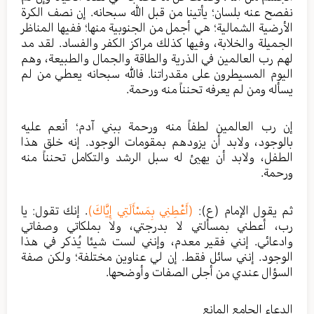
نفصح عنه بلسان؛ يأتينا من قبل الله سبحانه. إن نصف الكرة
الأرضية الشمالية؛ هي أجمل من الجنوبية منها؛ ففيها المناظر
الجميلة والخلابة، وفيها كذلك مراكز الكفر والفساد. لقد مد
لهم رب العالمين في الذرية والطاقة والجمال والطبيعة، وهم
اليوم المسيطرون على مقدراتنا. فالله سبحانه يعطي من لم
يسأله ومن لم يعرفه تحنناً منه ورحمة.
إن رب العالمين لطفاً منه ورحمة ببني آدم؛ أنعم عليه
بالوجود، ولابد أن يزودهم بمقومات الوجود. إنه خلق هذا
الطفل، ولابد أن يهيئ له سبل الرشد والتكامل تحنناً منه
ورحمة.
ثم يقول الإمام (ع):
(أَعْطِنِي بِمَسْأَلَتِي إِيَّاكَ)
. إنك تقول: يا
رب، أعطني بمسألتي لا بدرجتي، ولا بملكاتي وصفاتي
وادعائي. إنني فقير معدم، وإنني لست شيئا يُذكر في هذا
الوجود. إنني سائل فقط. إن لي عناوين مختلفة؛ ولكن صفة
السؤال عندي من أجلى الصفات وأوضحها.
الدعاء الجامع المانع