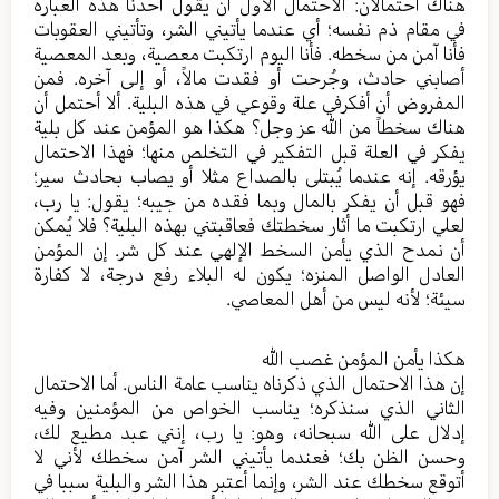
هناك احتمالان: الاحتمال الأول أن يقول أحدنا هذه العبارة
في مقام ذم نفسه؛ أي عندما يأتيني الشر، وتأتيني العقوبات
فأنا آمن من سخطه. فأنا اليوم ارتكبت معصية، وبعد المعصية
أصابني حادث، وجُرحت أو فقدت مالاً، أو إلى آخره. فمن
المفروض أن أفكرفي علة وقوعي في هذه البلية. ألا أحتمل أن
هناك سخطاً من الله عز وجل؟ هكذا هو المؤمن عند كل بلية
يفكر في العلة قبل التفكير في التخلص منها؛ فهذا الاحتمال
يؤرقه. إنه عندما يُبتلى بالصداع مثلا أو يصاب بحادث سير؛
فهو قبل أن يفكر بالمال وبما فقده من جيبه؛ يقول: يا رب،
لعلي ارتكبت ما أثار سخطتك فعاقبتني بهذه البلية؟ فلا يُمكن
أن نمدح الذي يأمن السخط الإلهي عند كل شر. إن المؤمن
العادل الواصل المنزه؛ يكون له البلاء رفع درجة، لا كفارة
سيئة؛ لأنه ليس من أهل المعاصي.
هكذا يأمن المؤمن غصب الله
إن هذا الاحتمال الذي ذكرناه يناسب عامة الناس. أما الاحتمال
الثاني الذي سنذكره؛ يناسب الخواص من المؤمنين وفيه
إدلال على الله سبحانه، وهو: يا رب، إنني عبد مطيع لك،
وحسن الظن بك؛ فعندما يأتيني الشر آمن سخطك لأني لا
أتوقع سخطك عند الشر، وإنما أعتبر هذا الشر والبلية سببا في