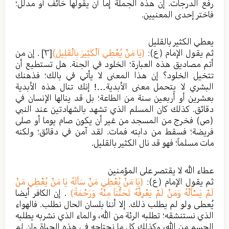
رفع الدرجات. إن هذه الجملة إما أن يقولها خائف أو مدلل؛
فاختر إحدى المعنيين.
يعطي الكثير بالقليل
ثم يقول الإمام (ع):
(يَا مَنْ يُعْطِي اَلْكَثِيرَ بِالْقَلِيلِ)
[٣]
. إن من
أتم مصاديق هذه العبارة؛ الخلود في الجنة. هل تستطيع أن
تتخيل الخلود؟ إن هذا المعنى لا يأتي في بالك؛ فذهنك
البشري لا يتحمل معنى الأبدية…! إنك تنال هذه الأبدية
بعشرين أو أربعين سنة من الطاعة؛ بل قد ينالها الإنسان في
دقائق. كذلك كان المسلم الذي تشهد بالشهادتين عند النبي
(ص) فخرج من المسجد من غير أن يكون صام يوما أو صلى
فريضة؛ فسقط من دابته فمات. لقد آمن في دقائق؛ ولكنه
مات مسلماً؛ فهو قد نال الكثير بالقليل.
عطاء الله لا يقتصر على المؤمنين
ثم يقول الإمام (ع):
(يَا مَنْ يُعْطِي مَنْ سَأَلَهُ يَا مَنْ يُعْطِي مَنْ
لَمْ يَسْأَلْهُ وَمَنْ لَمْ يَعْرِفْهُ تَحَنُّناً مِنْهُ وَرَحْمَةً)
. إن الكافر أيضا
يُعطى ولو لم يطلب ذلك. إلا أننا بلسان الحال نطلب. فالهواء
الذي نستنشقه؛ تطلبه الرئة من الله، والماء الذي نشربه يطلبه
الجسم من الله، وكذلك كل ما نحتاجه في هذه الحياة وإن لم