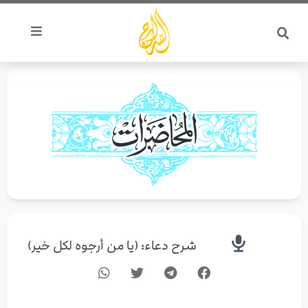
خطي
لى
لمحتوى
شرح دعاء: (يا من أرجوه لكل خير)