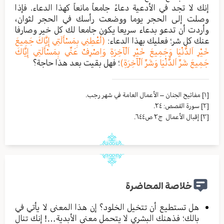
إنك لا تجد في الأدعية دعاءً جامعاً مانعاً كهذا الدعاء. فإذا
وصلت إلى الحجر يوما ووضعت رأسك في الحجر لثوان،
وأردت أن تدعو بدعاء سريعا يكون جامعا لك كل خير وصارفا
عنك كل شر؛ فعليك بهذا الدعاء:
(أَعْطِنِي بِمَسْأَلَتِي إِيَّاكَ جَمِيعَ
خَيْرِ اَلدُّنْيَا وَجَمِيعَ خَيْرِ اَلْآخِرَةِ وَاِصْرِفْ عَنِّي بِمَسْأَلَتِي إِيَّاكَ
جَمِيعَ شَرِّ اَلدُّنْيَا وَشَرِّ اَلْآخِرَةِ)
؛ فهل بقيت بعد هذا حاجة؟
[١]
مفاتيح الجنان – الأعمال العامة في شهر رجب.
[٢]
سورة القصص: ٢٤.
[٣]
إقبال الأعمال ج٢ ص٦٤٤.
خلاصة المحاضرة
هل تستطيع أن تتخيل الخلود؟ إن هذا المعنى لا يأتي في
بالك؛ فذهنك البشري لا يتحمل معنى الأبدية…! إنك تنال