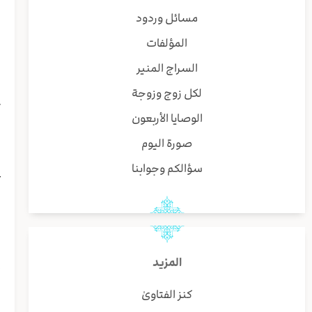
و
مسائل وردود
و
المؤلفات
س٢/ نلا
السراج المنير
ه
ا
لكل زوج وزوجة
ت
الوصايا الأربعون
و
(
صورة اليوم
ا
سؤالكم وجوابنا
ع
ر
ل
س٣/ نح
المزيد
إ
ي
كنز الفتاوىٰ
ا