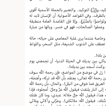
يد، و{إِنَّ} التوكيد.. والتعبير بالجملة الأسمية أقوى
بالظرف.. وفي القواعد الأصولية: أن الإنسان لابد له
َقِّ وَتَوَاصَوْا بِالصَّبْرِ}.. وإلا فإن القاعدة العامة منطبقة
وعملوا الصالحات، فهو في خسر.. ويالها من عبارة
 وخاصة عندما يرى غلبة المعاصي على حياته- حالة
ي تعطف على الذنوب الشنيعة، مثل السحر، واللواط
ن بك!..
اكي بين يديك في الحياة الدنيا- أن تجمعني يوم
، وكنت أسجد بين يديك!..
 إذا زل في موضع من المواضع، فإن رحمة الله سوف
حمة الله تعالى، يعتقد بأن الله قد تركه، وأهمله،
الغريق فما خوفي من البلل!.. والحال، بأن رحمة الله
إلى النار يلتفت فيقول الله عزّ وجلّ: أعجلوه، فإذا
 بك هذا، فيقول الله جلّ جلاله: عبدي، وما كان ظنك
ك.. فيقول الله: ملائكتي!.. وعزّتي وآلائي وبلائي