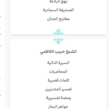
نهج البلاغة
ا
الصحيفة السجادية
ن
م
مفاتيح الجنان
أ
ع
م
و
م
و
الشيخ حبيب الكاظمي
و
السيرة الذاتية
أ
ا
المحاضرات
ف
كلمات قصيرة
ت
و
تفسير المتدبرين
ت
ومضة تفسيرية
أ
ب
جواهر البحار