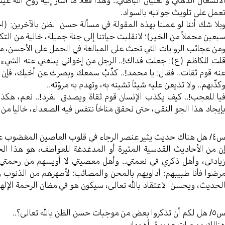
لانشغال الذهني والغليان الباطني.. وهذا فعلاً ما أشار إليه روح الله ع
عمل على تلويث جوانبه بالسواد.
بلا شك أننا لو عملنا بهذه المقولة في مسألة حسن الظن بالآخرين: 
بعين محملاً من الخير)؛ لانقلبت حياتنا إلى جنة جميلة، خالية من التكد
من عجائب الروايات التي تحث على المبالغة في الحمل على الأحسن، ما
لت للكاظم (ع): جعلت فداك!.. الرجل من إخواني يبلغني عنه الشيء ال
نه قوم ثقات.. فقال: يا محمد!.. كذّبْ سمعك وبصرك عن أخيك، فإ
كذّبهم.. ولا تذيعن عليه شيئاً تشينه به، وتهدم به مروّته..
يا للعجب!.. كيف يكذب الإنسان قوم ثقاة ويصدق الفرد!.. نعم، هكذا 
إيجاد هذا الجو النقي، حتى نحقق مناخاً نتفس فيه الصعداء، خاليا من 
ل هناك حديث يثير عنصر الرجاء في قلوب العاصين المغضوب عليهم؟..
ن من الأحاديث القدسية المثيرة أو المدغدغة للعواطف، هو هذا ا
يادتي، وأهل ذكري في نعمتي.. وأهل معصيتي لا أويسهم من رحمتي؛ إنْ 
رضوا فأنا طبيبهم: أداويهم بالمحن والمصائب؛ لأطهرهم من الذنوب و
لحديث، ويحسن الاعتقاد بالله تعالى، سيكون هو في مظان الرحمة الإلهي
ل لكم أن تذكروا بعض من موجبات حسن الظن بالله تعالى؟..
نالك موجبات عديدة، أهمها: