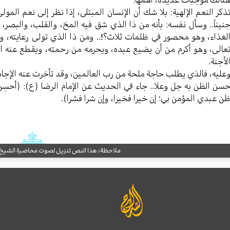
ذكر النعم الإلهية: بلا شك أن الإنسان المبتلى، إذا نظر إلى نعم المو
نيناً.. وسأل نفسه: بأنه من ذا الذي شق فيه المخ، والقلب، والبص
لغذاء، وهو محصور في ظلمات ثلاث؟!.. ومن ذا الذي تولى رعايته، و
عالى، وهو أكرم من أن يضيع عبده، ويحرمه من رحمته، ويقطع عنه الن
لأجنة.
عليه، فالذي يطلب حاجة ملحة من رب العالمين، وقد تأخرت عنه الإجابة؛
سن الظن به جل وعلا.. جاء في الحديث عن الإمام الرضا (ع): (أحسِنْ ا
ن عبدي المؤمن بي؛ إن خيرا فخيرا، وإن شرا فشرا).
ملاحظة: هذا النص تنزيل لصوت محاضرة الشيخ حب