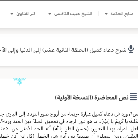
منابع الحكمة
الشيخ حبيب الكاظمي
كنز الفتاوىٰ
شرح دعاء كميل (الحلقة الثانية عشر) إلى الدنيا وإلى الآخ
نص المحاضرة (النسخة الأولية)
س١/ ورد في دعاء كميل عبارة -ربما- من أروع صور التودد إلى الباري جل وعلا، 
َنْكَ يا كَرِيمُ يا رَبْ).. ما هو دور الرجاء في تعميق الصلة بين العبد وربه؟..
عل المراد بهذا التعبير: (حسن الظن بالله) أنه الحد الأدنى من الا
ليقين.. ومن المعلوم أن طبيعة بني آدم هي الخطأ، (كل ابن آدم خطاء