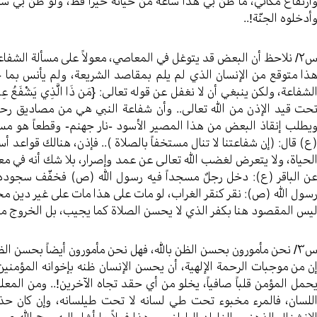
ارتفاع مكاني، ما ظنّ بي هذا ساعة من حياته خيراً قطّ، ولو ظنّ بي ساعة 
أدخلوه الجنّة!..
حظ أن البعض قد يتوغل في المعاصي، معولاً على مسألة الشفاعة.. ما تعليقكم على ذلك؟..
ذا متوقع من الإنسان الذي لم يلم بمقاصد الشريعة، ولم يأنس بما جا
لشفاعة، ولكن ينبغي أن لا نغفل عن قوله تعالى: {مَن ذَا الَّذِي يَشْفَعُ عِنْد
حت قيد الإذن من الله تعالى.. وأن شفاعة النبي هي من مصاديق رحم
يطلب إنقاذ البعض من هذا المصير الأسود -نار جهنم- وقطعاً هو مست
ع) قال: (إن شفاعتنا لا تنال مستخفاً بالصلاة ).. فإذن، هنالك قواعد أس
لحياة، ولا يتعرض لغضب الله تعالى عن عمد وإصرار، بلا شك أنه في مع
ن الباقر (ع): دخل رجلٌ مسجداً فيه رسول الله (ص) فخفّف سجوده د
سول الله (ص): نقر كنقر الغراب، لو مات على هذا مات على غير دين م
يس المقصود هنا بكفر الذي لا يحسن الصلاة كما يجيب، بل الخروج من دا
ن مأمورون بحسن الظن بالله، فهل نحن مأمورون أيضاً بحسن الظن بالمؤمنين؟..
ن من موجبات الرحمة الإلهية، أن يحسن الإنسان ظنه بإخوانه المؤمنين
حمل المؤمن قلباً صافياً، يخلو من أي حقد تجاه الآخرين!.. ومن المعل
للسان، فالمرء مخبوء تحت طي لسانه لا تحت طيلسانه، وإن كان حذراً