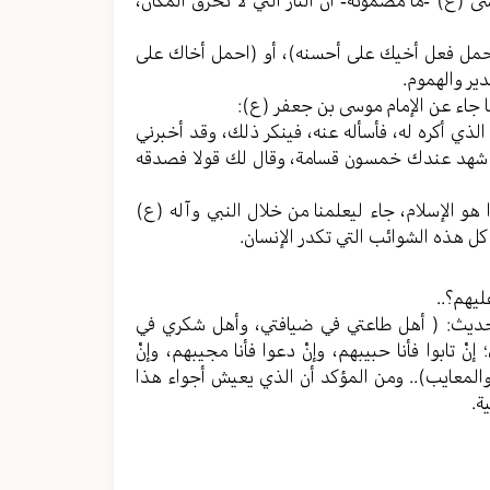
يسى (ع) -ما مضمونه- أن النار التي لا تحرق المكان،
(احمل فعل أخيك على أحسنه)، أو (احمل أخاك على
ير والهموم.
 جاء عن الإمام موسى بن جعفر (ع):
ذي أكره له، فأسأله عنه، فينكر ذلك، وقد أخبرني
ن شهد عندك خمسون قسامة، وقال لك قولا فصدقه
هو الإسلام، جاء ليعلمنا من خلال النبي وآله (ع)
كل هذه الشوائب التي تكدر الإنسان.
لحديث: ( أهل طاعتي في ضيافتي، وأهل شكري في
تابوا فأنا حبيبهم، وإنْ دعوا فأنا مجيبهم، وإنْ
المعايب).. ومن المؤكد أن الذي يعيش أجواء هذا
ة.