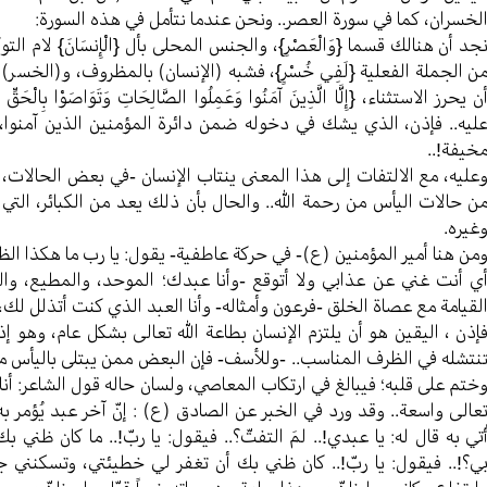
لخسران، كما في سورة العصر.. ونحن عندما نتأمل في هذه السورة:
جد أن هنالك قسما {وَالْعَصْرِ}، والجنس المحلى بأل {الْإِنسَانَ} لام التوك
ن الجملة الفعلية {لَفِي خُسْرٍ}، فشبه (الإنسان) بالمظروف، و(الخسر) 
ن يحرز الاستثناء، {إِلَّا الَّذِينَ آمَنُوا وَعَمِلُوا الصَّالِحَاتِ وَتَوَاصَوْا بِالْح
ليه.. فإذن، الذي يشك في دخوله ضمن دائرة المؤمنين الذين آمنوا، 
خيفة!..
عليه، مع الالتفات إلى هذا المعنى ينتاب الإنسان -في بعض الحالات،
ن حالات اليأس من رحمة الله.. والحال بأن ذلك يعد من الكبائر، الت
غيره.
من هنا أمير المؤمنين (ع)- في حركة عاطفية- يقول: يا رب ما هكذا الظ
ي أنت غني عن عذابي ولا أتوقع -وأنا عبدك؛ الموحد، والمطيع، والب
لقيامة مع عصاة الخلق -فرعون وأمثاله- وأنا العبد الذي كنت أتذلل لك
إذن ، اليقين هو أن يلتزم الإنسان بطاعة الله تعالى بشكل عام، وهو
نتشله في الظرف المناسب.. -وللأسف- فإن البعض ممن يبتلى باليأس من ر
ختم على قلبه؛ فيبالغ في ارتكاب المعاصي، ولسان حاله قول الشاعر: أنا 
عالى واسعة.. وقد ورد في الخبر عن الصادق (ع) : إنّ آخر عبد يُؤمر به 
ُتي به قال له: يا عبدي!.. لمَ التفتّ؟.. فيقول: يا ربّ!.. ما كان ظني
ي؟!.. فيقول: يا ربّ!.. كان ظني بك أن تغفر لي خطيئتي، وتسكنني جنّت