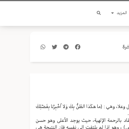
المزيد
رة
وهي : (ما هكَذا الظَنُّ بِكَ وَلا اُخْبِرْنا بِفَضْلِكَ
عتقاد بالرحمة الإلهية، حيث يوجد الأعلى وهو حسن
..) ، وهو إذا لم يلتفت إلى نفسه فإن النتيجة هي