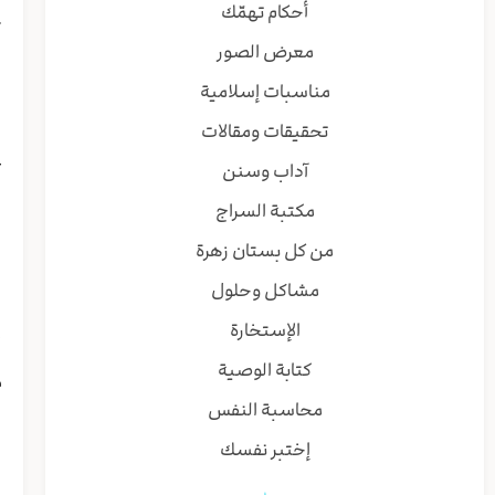
ا
أحكام تهمّك
ت
معرض الصور
و
س
مناسبات إسلامية
و
تحقيقات ومقالات
ق
ع
آداب وسنن
و
مكتبة السراج
ف
ب
من كل بستان زهرة
مشاكل وحلول
س٤/ ه
إ
الإستخارة
ز
كتابة الوصية
م
ا
محاسبة النفس
إختبر نفسك
س٥/ ه
ه