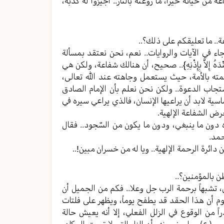
من حياته خيراً، ما روّعته بالنار.. أجيزوا له كذبه،
ء في الآيات والروايات.. نعم، نحن نعتقد بمسألة
َهُ إِلاَّ بِإِذْنِهِ}.. صحيح، أن هنالك شفاعة، ولكن هي
ته بالأمة، حيث يستعمل وجاهته عند الله تعالى،
جاب الدعوة.. ولكن نحن نعلم بأن الإمام الصادق
اسية لابد أن يراعيها الإنسان، فالذي يراعي سيره في
رض الشفاعة الإلهية.
ون ما ينبغي، ودون ما يكون من السّجود.. فقال
حمد.
ئرة الرحمة الإلهية.. ويا له من خسران مبين!..
، تشبهاً برحمة الرب جل وعلا.. فكم من الجميل أن
وم أن هذا الحقد قد يطفح يوماً، ويظهر على فلتات
 من الوقوع في الزلل الفعلي، إلا أنه يعيش حالة