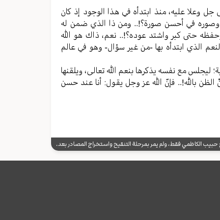
لى جل وعلا عليه، منذ ابتدأه في هذا الوجود إذ كان
ر، وصوره في أحسن صورة؟!.. ومن ذا الذي ضمن له
حفظه حتى كبر واشتد عوده؟!.. نعم، ذاك هو الله
عم الذي ابتدأه بها -من غير سؤال- وهو في عالم
 ليجلس مع نفسه يذكرها بنعم الله تعالى، ويلقنها
لظن بالله!.. فإنّ الله عز وجل يقول: أنا عند حسن
يب الكاظمي فقط، ولم يمر بمرحلة التنقيح واستخراج المصادر بعد.