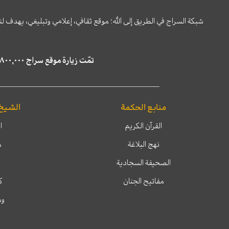
شبكة السراج في الطريق إلى الله؛ موقع ثقافي، إعلامي وتبليغي، يهدف ل
تمّت زيارة موقع سراج ٤,٨٠٠,٠٠٠ مرة خلال الستة أشهر الماضية، كما ظهر في نتائج البحث في محركات البحث٢٢,٢٩٠,٠٠٠ مرّة.
منابع الحكمة
الشيخ
القرآن الكريم
ا
نهج البلاغة
م
الصحيفة السجادية
مفاتيح الجنان
ك
وم