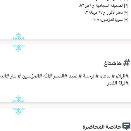
[٦]
الصحیفة السجادیة ج١ ص٩٢.
[٧]
بحار الأنوار ج٦٧ ص٣٨٩.
[٨]
سورة المؤمنون: ١٠٨.
هاشتاغ
#
البلاء
#
الدعاء
#
الرحمة
#
العبد
#
العسر
#
الله
#
المؤمنين
#
النار
#
النب
#
ليلة القدر
خلاصة المحاضرة