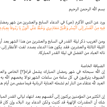
بسم الله الرحمن الرحيم
ورد عن النبي الأكرم (ص) في الدعاء السابع والعشرين من شهر رمضا
فِيهِ مِنَ اَلْعُسْرِ إِلَى اَلْيُسْرِ وَاِقْبَلْ مَعَاذِيرِي وَحُطَّ عَنِّي اَلْوِزْرَ يَا رَءُوفاً بِعِبَادِ
ومن الغريب ذكر ليلة القدر في السابع والعشرين من هذا الشهر بعد أن 
الليلة الثالثة والعشرين. فقد يكون هذا الدعاء بصدد لفت الأنظار إلى
ناله العباد من الفضل في ليلة القدر المباركة.
الضيافة الخاصة
إن الله سبحانه في شهر رمضان المبارك يشمل قراه
[٢]
الخاص والعا
الضيوف يترقبون في كل ساعة من ساعات الشهر نوالا يخصهم الله به ف
العيد لله عتقاء من النار لم تشمله العناية الربانية فيما مضى من أيام هذ
إن الكثير من المؤمنين يركنون إلى أنفسهم بعد انتهاء ليالي القدر المب
شك أن المقدرات الإلهية قد كتبت ولكن الدعاء يرد البلاء وإن كان ق