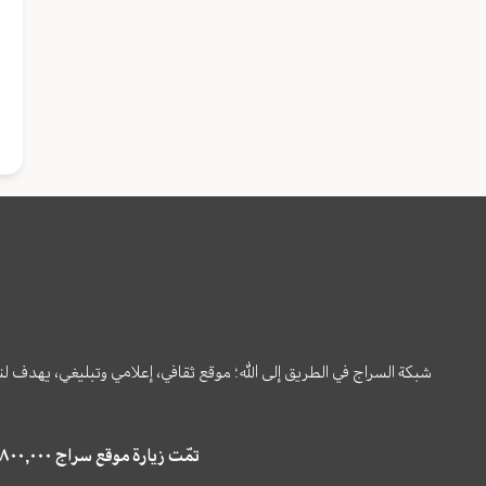
شبكة السراج في الطريق إلى الله؛ موقع ثقافي، إعلامي وتبليغي، يهدف ل
تمّت زيارة موقع سراج ٤,٨٠٠,٠٠٠ مرة خلال الستة أشهر الماضية، كما ظهر في نتائج البحث في محركات البحث٢٢,٢٩٠,٠٠٠ مرّة.