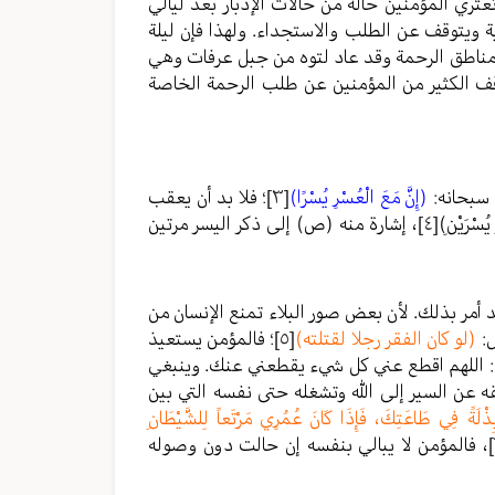
ري المؤمنين حالة من حالات الإدبار بعد ليالي
 ويتوقف عن الطلب والاستجداء. ولهذا فإن ليلة
 مناطق الرحمة وقد عاد لتوه من جبل عرفات وهي
قف الكثير من المؤمنين عن طلب الرحمة الخاصة
 سبحانه:
(إِنَّ مَعَ الْعُسْرِ يُسْرًا)
[٣]
؛ فلا بد أن يعقب
ْرَيْنِ)
[٤]
، إشارة منه (ص) إلى ذكر اليسر مرتين
د أمر بذلك. لأن بعض صور البلاء تمنع الإنسان من
ل:
(لو كان الفقر رجلا لقتلته)
[٥]
؛ فالمؤمن يستعيذ
اء: اللهم اقطع عني كل شيء يقطعني عنك. وينبغي
قه عن السير إلى الله وتشغله حتى نفسه التي بين
ذْلَةً فِي طَاعَتِكَ، فَإِذَا كَانَ عُمُرِي مَرْتَعاً لِلشَّيْطَانِ
، فالمؤمن لا يبالي بنفسه إن حالت دون وصوله