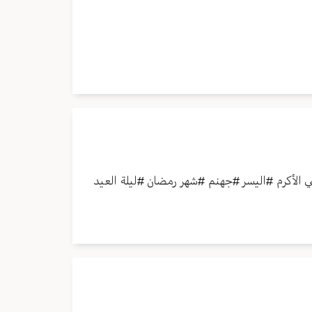
ي الأكرم
#
اليسر
#
جهنم
#
شهر رمضان
#
ليلة العيد