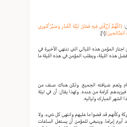
ن:
(اَللَّهُمَّ اُرْزُقْنِي فِيهِ فَضْلَ لَيْلَةِ اَلْقَدْرِ وَصَيِّرْ أُمُورِي
هِ اَلصَّالِحِينَ)
[١]
.
اجتاز المؤمن هذه الليالي التي تنتهي الأخيرة في
 فضل هذه الليلة، ويطلب المؤمن في هذه الليلة ما
م وتعم ضيافته الجميع. ولكن هناك صنف من
يزيدهم كرامة من عنده. ولهذا يقال: أن في ليلة
ا الشهر المبارك ولياليه.
اركة وكأنهم قد قضوا ما عليهم وانتهى كل شيء. ولا
د أبرم إبراما. وينبغي للمؤمن أن يستغل الساعات