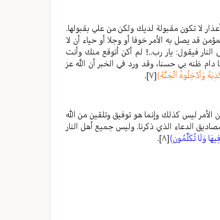
أعذار لا تكون مقبولة لديك ولكن من علي بقبولها.
من قد يصل به الأمر خوفا أو وجلا أو حياء أن لا
 النار فيقول: يار رب..! لم أكن أتوقع منك وأنت
 دام ظنه بي حسنا، وقد ورد في الخبر أن الله عز
ذِبَهُ وَأَدْخِلُوهُ اَلْجَنَّةَ)
[٧]
.
 الأمر ليس كذلك وإنما هو توفيق وتلقين من الله
اديق الدعاء الذي ذكرنا. وليس جميع أهل النار
هَا وَلَا تُكَلِّمُونِ)
[٨]
.