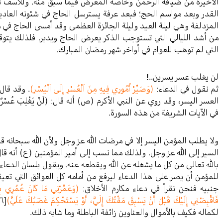
الأخيرة من ضيافة الرحمن وخاصة المعرض فيما سبق منه. وللأسف تعت
القدر وبعد مواسم الحج؛ فبعد عرفة يسترسل الحاج في شئونه العادية
المزدلفة وهي ليلة العيد وليلة الجائزة العظمى وقد أمسى الحاج في
من أشد الليالي التي تستوجب الذكر يعرض الحاج ويدبر. فلذلك يتو
التي لم توهب للعوام في أواخر شهر رمضان المبارك.
لن يغلب عسر يسرين..!
ثم نقول في الدعاء:
(وَصَيِّرْ أُمُورِي فِيهِ مِنَ اَلْعُسْرِ إِلَى اَلْيُسْرِ)
. وقد قال
العسر اليسر، وقد روي عن النبي الأكرم (ص) أنه قال: (لَنْ يَغْلِبَ عُسْرٌ يُس
في الآيات الشريفة من هذه السورة.
ولا يطلب المؤمن اليسر إلا في مرضات الله عز وجل ولأن الله سبحانه ق
السير إلى الله عز وجل. ولذلك مما نسب إلى أمير المؤمنين (ع) أنه قا
بالله تعالى من كل ما يشغله عن الله ويقطعه عنه. ويقول بلسان الدع
للمؤمن أن يصر على هذا الدعاء ليرفع من أمامه كل العوائق التي تعي
جنبيه فنحن نقرأ في دعاء مكارم الأخلاق:
(وَعَمِّرْنِي مَا كَانَ عُمُرِي بِ
فَاقْبِضْنِي إِلَيْكَ قَبْلَ أَنْ يَسْبِقَ مَقْتُكَ إِلَيَّ، أَوْ يَسْتَحْكِمَ غَضَبُكَ عَلَيَّ)
[٦]
لكماله فكيف بالأموال والعناوين زائفة الباطلة وما شابه ذلك.