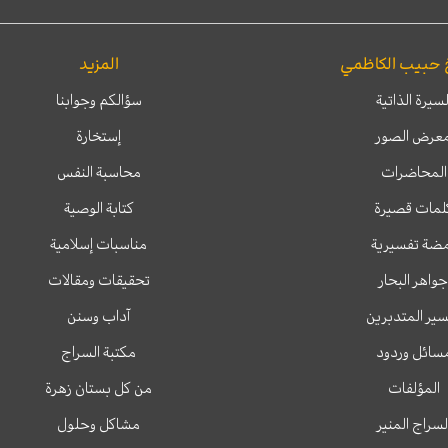
 حبيب الكاظمي
المزيد
لسيرة الذاتية
سؤالكم وجوابنا
عرض الصور
إستخارة
المحاضرات
محاسبة النفس
لمات قصيرة
كتابة الوصية
ضة تفسيرية
مناسبات إسلامية
جواهر البحار
تحقيقات ومقالات
ير المتدبرين
آداب وسنن
سائل وردود
مكتبة السراج
المؤلفات
من كل بستان زهرة
لسراج المنير
مشاكل وحلول