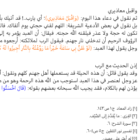
واقبل معاذيري
ثم نقول في دعاء هذا اليوم:
(وَاِقْبَلْ مَعَاذِيرِي)
؛ أي يارب..! قد آتيك ب
بل نقول في بعض الأدعية الشريفة: اللهم لقني حجتي يوم ألقاك. فالمؤ
تكون له حجة ولا عذر فيلقنه الله حجته. فيقال: أن العبد يؤمر به إلى
الرؤوف الرحيم أن تدخلني نار جهنم. فيقول الرب لملائكته: أرجعوه ما
وجل يقول لهذا العبد:
(لَوْ ظَنَّ بِي سَاعَةً خَيْراً مَا رَوَّعْتُهُ بِالنَّارِ أَجِيزُوا لَهُ كَ
إذن الحديث مع الرب
وقد يقول قائل: أن هذه الحيلة قد يستعملها أهل جهنم كلهم ونقول: أن
عز وجل لعنصر في هذا العبد استوجب من الله هذه الرحمة وهو من مص
يؤذن لهم بالكلام، فقد يجيب الله سبحانه بعضهم بقوله:
(قَالَ اخْسَئُوا فِي
[١]
زاد المعاد ج١ ص١٤٣.
[٢]
القِرَى : ما يُقَدَّمَ إِلى الضَّيْف.
[٣]
سورة الشرح: ٦.
[٤]
تفسير نور الثقلين ج٥ ص٦٠٤.
[٥]
لم أعثر على مصدر.