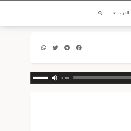
المزيد
استخدم
00:00
مفاتيح
الأسهم
أعلى/
أسفل
لزيادة
أو
خفض