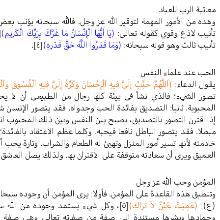
معاتبة الرب للعباد
وهذه من الأمور المهمة لتوقير الله عز وجل. فالله سبحانه يؤنب بعض 
تأنيب لاذع وقوي كقوله تعالى:
(يَا أَيُّهَا الْإِنْسَانُ مَا غَرَّكَ بِرَبِّكَ الْكَرِيمِ)
٣]
تأنيب ثالث وهو قوله سبحانه:
(وَمَا قَدَرُوا اللَّهَ حَقَّ قَدْرِهِ)
[٤]
.
الحب عند علماء النفس
يقول الدعاء:
(اَللَّهُمَّ حَبِّبْ إِلَيَّ فِيهِ اَلْإِحْسَانَ وَكَرِّهْ إِلَيَّ فِيهِ اَلْفُسُوقَ وَاَ
تصور الشيء؛ فالذي نشأ في بيئة كلها رجال من الطبيعي أن لا 
المحبوبة. ثانيا: التصديق بفائدة الحب وجدواه. فقد يتصور الإنسان شي
إذا اقترن التصور بالتصديق، يصبح بين النفس وبين ذلك المحبوب ان
مبطلا. فقد يتصور الباطل نافعا فيحبه. وكلما عظم الاعتقاد بالفائدة
خادمته لأنها تسير أمور المنزل وتهيئ له الطعام والشراب. وتارة يحب أ
العميق ويرى أن سعادته متوقفة على الاقتران بها. ولذلك يصل العاشق اله
المؤمن وحب الله عز وجل
وتنطبق هذه القاعدة على المؤمن. فأولا: يرى المؤمن أن وجوده سبحان
(ع):
(عَمِيَتْ عَيْنٌ لاَ تَرَاكَ)
[٥]
، وكل شيء يستمد وجوده من الله سبح
وجمادها وبشرها مستندة إلى صفة من صفاته تعالى وهي صفة ال