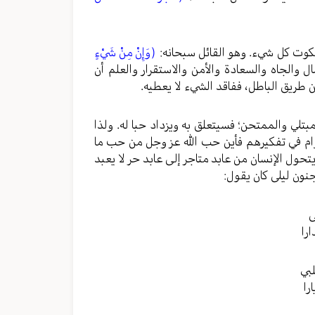
 ملكوت كل شيء. وهو القائل سبحانه:
(وَإِنْ مِنْ شَيْءٍ
والجاه والسعادة والأمن والاستقرار والعلم أن
ن طريق الباطل، ففاقد الشيء لا يعطيه.
لمبتلي والممتحن؛ فسيتعلق به ويزداد حبا له. ولذا
عوام في تفكيرهم فأين حب الله عز وجل من حب ما
تحول الإنسان من عابد متاجر إلى عابد حر لا يعبد
جنون ليلى كان يقول:
لى
دارا
َلبي
ارا