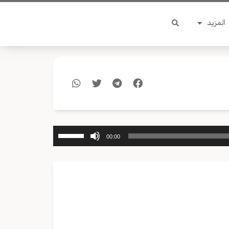
المزيد
استخدم
00:00
مفاتيح
الأسهم
أعلى/
أسفل
لزيادة
أو
خفض