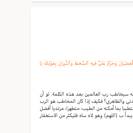
َلْعِصْيَانَ وَحَرِّمْ عَلَيَّ فِيهِ اَلسَّخَطَ وَاَلنِّيرَانَ بِعَوْنِكَ يَا
 أنه سيخاطب رب العالمين بعد هذه الكلمة. لو أن
بدني والظاهري؟ فكيف إذا كان المخاطب هو الرب
تطيبا بما أمكنه من الطيب، متطهرا، مرتديا أفضل
يبدأ ب (اللهم) وهو لاه ساه فليكثر من الاستغفار