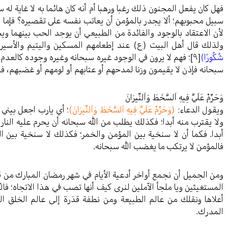
فهل كان يفعل المجنون ذلك رغبا ورهبا أم أنه كان هائما به لا غاية له 
سبيل محبوبهم؛ ألا يجدر بالمؤمن أن يعاتب نفسه على تقصيره؟ فإما
لأن الاعتقاد بالوجود والفائدة من الطبيعي أن يوجد الحب بينهما وي
ولذلك قال أهل البيت (ع) عند إطعامهم المسكين واليتيم والأسير
شُكُورًا)
[٩]
؛ فهم لا يرون في الوجود غيره سبحانه وغيره وجوده كالعدم با
سبحانه فإذن لا يقيمون وزنا لمدحهم أو عتابهم أو لومهم أو غضبهم، فك
وَحَرِّمْ عَلَيَّ فِيهِ اَلسَّخَطَ وَاَلنِّيرَانَ
ويقول الدعاء:
(وَحَرِّمْ عَلَيَّ فِيهِ اَلسَّخَطَ وَاَلنِّيرَانَ)
؛ أي يارب اجعل بيني و
ولا يقترب منه أبدا؛ فكذلك يطلب من الله سبحانه أن يحرم عليه النار ت
أبدا. فكما أن لا سنخية بين المؤمن والخمر؛ فكذلك لا سنخية بين ال
فالمؤمن لا يرتكب ما يغضب الله سبحانه.
ومن الجميل أن نجمع أواخر أدعية الأيام في شهر رمضان المبارك من قبي
المستغيثين ويا ملجأ الآملين لنرى كيف أنها تصب في هذا الاتجاه؛ ف
أعلاها ونقلك من عالم الطبيعة ومن نطفة قذرة إلى عالم الخلق 
المدرك.