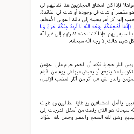
سواها؟ فإذا كان العشاق المجازيون هذا تفانيهم في
 هو مقصر أو شاك في وجوده أو شاك في الفائدة.
حبب إليه كل أمر يحببه إلى ذلك المولى الأعظم.
:
(إِنَّمَا نُطْعِمُكُمْ لِوَجْهِ اللَّهِ لَا نُرِيدُ مِنْكُمْ جَزَاءً وَلَا
لنسبة إليهم. فإذا كانت هذه نظرتهم إلى غير الله
ل شيء هالك إلا وجه الله سبحانه.
بين النار حجابا. فكما أن الخمر حرام على المؤمن
كوينيا فلا يتوقع أن يعيش فيها في يوم من الأيام
مؤمن والنار التي هي أثر من آثار الغضب الإلهي،
ل: يا أمل المشتاقين ويا غاية الطالبين ويا غياث
الله سبحانه هو الذي رفعك من أسفل الدرجات إلى
البديع وشق لك السمع والبصر وجعل لك الفؤاد