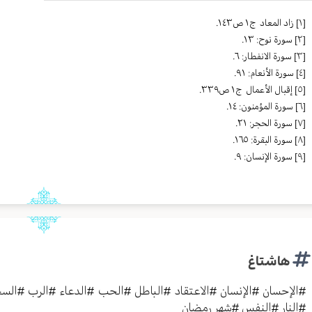
[١]
زاد المعاد ج١ ص١٤٣.
[٢]
سورة نوح: ١٣.
[٣]
سورة الانفطار: ٦.
[٤]
سورة الأنعام: ٩١.
[٥]
إقبال الأعمال ج١ ص٣٣٩.
[٦]
سورة المؤمنون: ١٤.
[٧]
سورة الحجر: ٢١.
[٨]
سورة البقرة: ١٦٥.
[٩]
سورة الإنسان: ٩.
هاشتاغ
#
الإحسان
#
الإنسان
#
الاعتقاد
#
الباطل
#
الحب
#
الدعاء
#
الرب
#
الس
#
النار
#
النفس
#
شهر رمضان