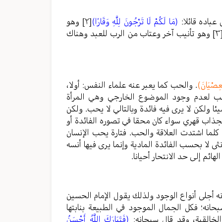
عباده قائلا:
(مَا لَكُمْ لَا تَرْجُونَ لِلَّهِ وَقَارًا)
[٢]
وهو
[
وهو تأنيب آخر وعتاب من الرب للعبد وهناك
لْعِصْيَانَ)
. والحب كما يعبر عنه علماء النفس: أولا،
يحب لعدم وجود الموضوع الخارجي وهي المرأة
ئا ولكن لا يرى فيه فائدة وبالتالي لا يحب. ولكن
جذاب قهري سواء كان محقا في تصوره الفائدة أو
؛ كلما اشتدت العلاقة والحب. فتارة يحب الإنسان
نثى لا بحسب الفائدة المادية وإنما يرى فيها أنسه
ائم إلى حد الانتحار أحيانا.
ه أجلى أنواع الوجود ولذلك يقول الإمام الحسين
انه؛ فكل الجمال الموجود في الطبيعة بنابتها
خالقية، وقد قال سبحانه:
(فَتَبَارَكَ اللَّهُ أَحْسَنُ