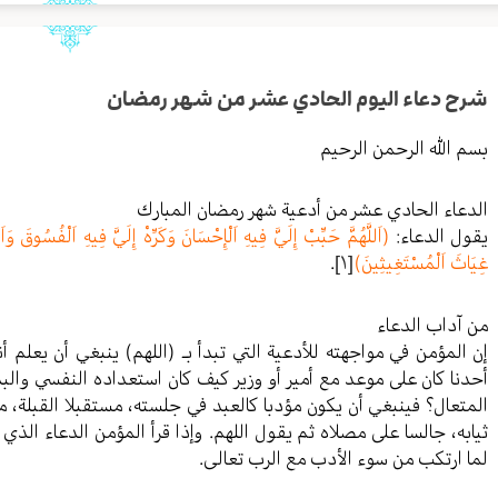
شرح دعاء اليوم الحادي عشر من شهر رمضان
بسم الله الرحمن الرحيم
الدعاء الحادي عشر من أدعية شهر رمضان المبارك
يقول الدعاء:
(اَللَّهُمَّ حَبِّبْ إِلَيَّ فِيهِ اَلْإِحْسَانَ وَكَرِّهْ إِلَيَّ فِيهِ اَلْفُسُوقَ وَا
غِيَاثَ اَلْمُسْتَغِيثِينَ)
[١]
.
من آداب الدعاء
إن المؤمن في مواجهته للأدعية التي تبدأ بـ (اللهم) ينبغي أن يعلم
أحدنا كان على موعد مع أمير أو وزير كيف كان استعداده النفسي وال
المتعال؟ فينبغي أن يكون مؤدبا كالعبد في جلسته، مستقبلا القبلة، م
ثيابه، جالسا على مصلاه ثم يقول اللهم. وإذا قرأ المؤمن الدعاء الذي 
لما ارتكب من سوء الأدب مع الرب تعالى.