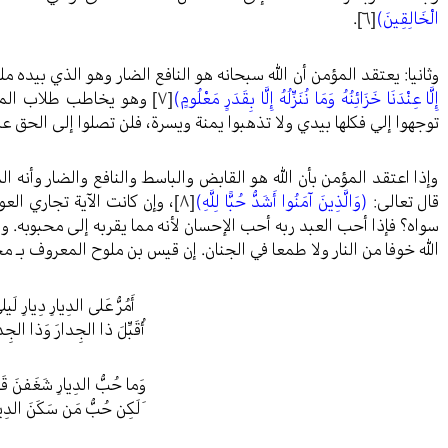
الْخَالِقِينَ)
[٦]
.
وثانيا: يعتقد المؤمن أن الله سبحانه هو النافع الضار وهو الذي بيده
إِلَّا عِنْدَنَا خَزَائِنُهُ وَمَا نُنَزِّلُهُ إِلَّا بِقَدَرٍ مَعْلُومٍ)
[٧]
وهو يخاطب طلاب المال 
توجهوا إلي فكلها بيدي ولا تذهبوا يمنة ويسرة، فلن تصلوا إلى الحق ع
وإذا اعتقد المؤمن بأن الله هو القابض والباسط والنافع والضار وأنه ا
قال تعالى:
(وَالَّذِينَ آمَنُوا أَشَدُّ حُبًّا لِلَّهِ)
[٨]
، وإن كانت الآية تجاري ال
سواه؟ فإذا أحب العبد ربه أحب الإحسان لأنه مما يقربه إلى محبوبه. وي
الله خوفا من النار ولا طمعا في الجنان. إن قيس بن ملوح المعروف بـ م
أَمُرُّ عَلى الدِيارِ دِيارِ لَي
أُقَبِّلَ ذا الجِدارَ وَذا الجِ
وَما حُبُّ الدِيارِ شَغَفنَ ق
َلَكِن حُبُّ مَن سَكَنَ الدِي