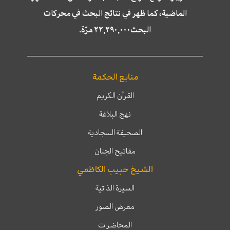
الماضية، كما ظهر في نتائج البحث في محركات
البحث٢٢,٢٩٠,٠٠٠ مرّة.
منابع الحكمة
القرآن الكريم
نهج البلاغة
الصحيفة السجادية
مفاتيح الجنان
الشيخ حبيب الكاظمي
السيرة الذاتية
معرض الصور
المحاضرات