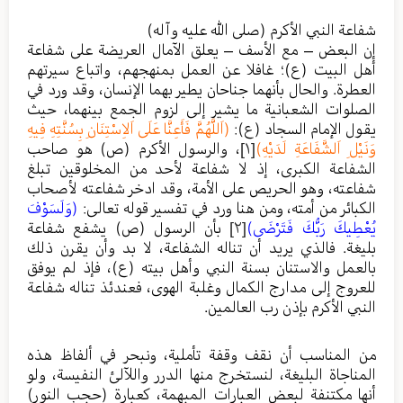
شفاعة النبي الأكرم (صلى الله عليه وآله)
إن البعض – مع الأسف – يعلق الآمال العريضة على شفاعة
أهل البيت (ع)؛ غافلا عن العمل بمنهجهم، واتباع سيرتهم
العطرة. والحال بأنهما جناحان يطير بهما الإنسان، وقد ورد في
الصلوات الشعبانية ما يشير إلى لزوم الجمع بينهما، حيث
يقول الإمام السجاد (ع):
(اَللَّهُمَّ فَأَعِنَّا عَلَى اَلاِسْتِنَانِ بِسُنَّتِهِ فِيهِ
وَنَيْلِ اَلشَّفَاعَةِ لَدَيْهِ)
[١]
، والرسول الأكرم (ص) هو صاحب
الشفاعة الكبرى، إذ لا شفاعة لأحد من المخلوقين تبلغ
شفاعته، وهو الحريص على الأمة، وقد ادخر شفاعته لأصحاب
الكبائر من أمته، ومن هنا ورد في تفسير قوله تعالى:
(وَلَسَوْفَ
يُعْطِيكَ رَبُّكَ فَتَرْضَى)
[٢]
بأن الرسول (ص) يشفع شفاعة
بليغة. فالذي يريد أن تناله الشفاعة، لا بد وأن يقرن ذلك
بالعمل والاستنان بسنة النبي وأهل بيته (ع)، فإذ لم يوفق
للعروج إلى مدارج الكمال وغلبة الهوى، فعندئذ تناله شفاعة
النبي الأكرم بإذن رب العالمين.
من المناسب أن نقف وقفة تأملية، ونبحر في ألفاظ هذه
المناجاة البليغة، لنستخرج منها الدرر واللآلئ النفيسة، ولو
أنها مكتنفة لبعض العبارات المبهمة، كعبارة (حجب النور)