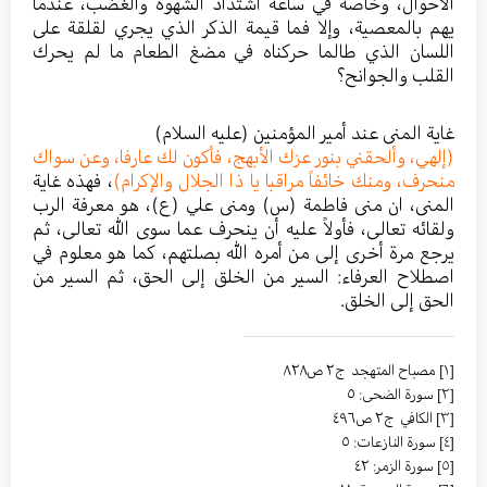
الأحوال، وخاصة في ساعة اشتداد الشهوة والغضب، عندما
يهم بالمعصية، وإلا فما قيمة الذكر الذي يجري لقلقة على
اللسان الذي طالما حركناه في مضغ الطعام ما لم يحرك
القلب والجوانح؟
غاية المنى عند أمير المؤمنين (عليه السلام)
(إلهي، وألحقني بنور عزك الأبهج، فأكون لك عارفا، وعن سواك
منحرف، ومنك خائفاً مراقبا يا ذا الجلال والإكرام)
، فهذه غاية
المنى، ان منى فاطمة (س) ومنى علي (ع)، هو معرفة الرب
ولقائه تعالى، فأولاً عليه أن ينحرف عما سوى الله تعالى، ثم
يرجع مرة أخرى إلى من أمره الله بصلتهم، كما هو معلوم في
اصطلاح العرفاء: السير من الخلق إلى الحق، ثم السير من
الحق إلى الخلق.
[١]
مصباح المتهجد ج٢ ص٨٢٨
[٢]
سورة الضحى: ٥
[٣]
الکافي ج٢ ص٤٩٦
[٤]
سورة النازعات: ٥
[٥]
سورة الزمر: ٤٢