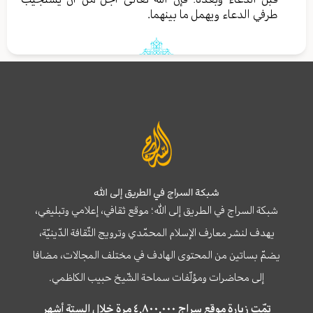
طرفي الدعاء ويهمل ما بينهما.
شبكة السراج في الطريق إلى الله
شبكة السراج في الطريق إلى الله؛ موقع ثقافي، إعلامي وتبليغي،
يهدف لنشر معارف الإسلام المحمّدي وترويج الثّقافة الدّينيّة،
يضمّ بساتين من المحتوى الهادف في مختلف المجالات، مضافا
إلى محاضرات ومؤلّفات سماحة الشّيخ حبيب الكاظمي.
تمّت زيارة موقع سراج ٤,٨٠٠,٠٠٠ مرة خلال الستة أشهر