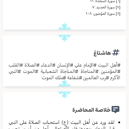
[٦]
سورة السجدة: ١١
[٧]
سورة الحديد: ٧
[٨]
سورة المؤمنون: ١٠٨
هاشتاغ
#
أهل البيت
#
الإمام علي
#
الإنسان
#
الدعاء
#
الصلاة
#
القلب
#
المؤمنين
#
المناجاة
#
المناجاة الشعبانية
#
الموت
#
النبي
الأكرم
#
رب العالمين
#
شفاعة
#
ملك الموت
خلاصة المحاضرة
لقد ورد عن أهل البيت (ع) استحباب الصلاة على النبي
قبل الدعاء وبعده؛ فإن الله تعالى أجل من أن يستجيب