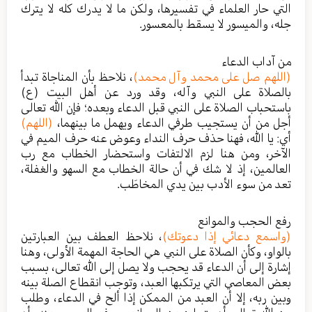
التي حار العلماء في تفسيرها، ولكن ما لا يدرك كله لا يترك
جله، والميسور لا يسقط بالمعسور.
من آداب الدعاء
(اللهم صل على محمد وآل محمد)
، نلاحظ بأن المناجاة تبدأ
بالصلاة على النبي وآله، وقد ورد عن أهل البيت (ع)
باستحباب الصلاة على النبي قبل الدعاء وبعده؛ فإن الله تعالى
أجل من أن يستجيب طرفي الدعاء ويهمل ما بينهما،
(اللهم)
أي: يا الله، فهنا حذف حرف النداء وعوض عنه حرف الميم في
الآخر، ومن هنا لزم الالتفات واستحضار الخطاب مع رب
العالمين، إذ لا شك في أن حالة الخطاب مع السهو والغفلة،
تعد من سوء الأدب بين يدي المخاطَب.
رفع الحجب والموانع
(واسمع دعائي إذا دعوتك)
، نلاحظ العطف بين العبارتين
بالواو، وكأن الصلاة على النبي هي الحاجة المهمة الأولى، وهنا
إشارة إلى أن الدعاء قد يحجب ولا يصل إلى الله تعالى، بسبب
بعض المعاصي التي يرتكبها العبد، وتوجب انقطاع الصلة بينه
وبين ربه، إلا أن العبد من الممكن إذا ألح في الدعاء، وطلب