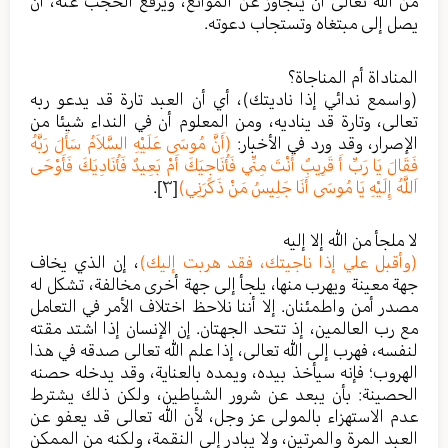
من الله تعالى أن يتجاوز عن الموانع، ويرفع الحجب عنه، أن
يصل إلى مبتغاه وتستجاب دعوته.
المناداة أم المناجاة؟
(واسمع ندائي إذا ناديتك)، أي أن العبد تارة قد يدعو ربه
تعالى، وتارة قد يناديه، ومن المعلوم أن في النداء شيئا من
الإصرار، وقد ورد في الأخبار:
(أَنَّ مُوسَى عَلَيْهِ السَّلاَمُ سَأَلَ رَبَّهُ
فَقَالَ يَا رَبِّ أَ قَرِيبٌ أَنْتَ مِنِّي فَأُنَاجِيَكَ أَمْ بَعِيدٌ فَأُنَادِيَكَ فَأَوْحَى
اَللَّهُ إِلَيْهِ يَا مُوسَى أَنَا جَلِيسُ مَنْ ذَكَرَنِي)
[٣]
.
لا ملجأ من الله إلا إليه
(وأقبل علي إذا ناجيتك، فقد هربت إليك)
، إن الذي يخاف
جهة معينة ويهرب منها، يلجأ إلى جهة أخرى مخالفة، تشكل له
مصدر أمن واطمئنان. إلا أننا نلاحظ اختلاف الأمر في التعامل
مع رب العالمين، إذ تتحد الجهتان. إن الإنسان إذا اشتد مقته
لنفسه، فهرب إلى الله تعالى، إذا علم الله تعالى صدقه في هذا
الهروب؛ فإنه سيأخذ بيده، ويمده بالعناية، وقد يدخله حصنه
الحصينة: بأن يبعد عن شرور الشياطين، ولكن ذلك يشترط
عدم الاستهزاء بالمولى عز وجل، لأن الله تعالى قد يعفو عن
العبد المرة والمرتين، ولا يبادر إلى النقمة، ولكنه من الممكن