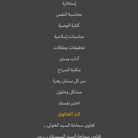
إستخارة
محاسبة النفس
كتابة الوصية
مناسبات إسلامية
تحقيقات ومقالات
آداب وسنن
مكتبة السراج
من كل بستان زهرة
مشاكل وحلول
اختبر نفسك
كنز الفتاوىٰ
فتاوى سماحة السيد الخوئي
ره
فتاوى سماحة السيد السيستاني
دام ظله