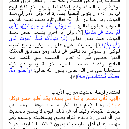
السحاب إلى الأرض الميتة، ولكنه شاء أن يجعل نزول المطر
موكولاً في يد الملك، وكان بإمكانه تعالى وهو الذي نفخ الروح
في بني آدم، أن يتولى قبضها أيضاً، إلا أنه أوكل الأمر إلى ملك
الموت، ومن هنا نرى بأن الله تعالى تارة يصف نفسه بأنه هو
المتوفي، فيقول تعالى:
(اللَّهُ يَتَوَفَّى الْأَنفُسَ حِينَ مَوْتِهَا وَالَّتِي
لَمْ تَمُتْ فِي مَنَامِهَا)
[٥]
، وفي آية أخرى ينسب الفعل لملك
الموت، حيث يقول تعالى:
(قُلْ يَتَوَفَّاكُم مَّلَكُ الْمَوْتِ الَّذِي
وُكِّلَ بِكُمْ)
[٦]
، وحدوث الشيء على يد الوكيل، يصح نسبته
للوكيل أو للموكل، بلا تناقض في ذلك، ومن مصاديق الملائكة
الذين يعملون بأمر الله تعالى: الطبيب الذي نلتمس منه
العلاج، وكذلك صاحب المال، الذي لا يعدو عن كونه
مستخلفا على مال الله تعالى، يقول الله تعالى:
(وَأَنفِقُوا مِمَّا
جَعَلَكُم مُّسْتَخْلَفِينَ فِيهِ)
[٧]
.
استثمار فرصة الحديث مع رب الأرباب
(إلهي، كأني بنفسي واقفة بين يديك، وقد أظلها حسن توكلي
عليك)
، وهنا الإمام (ع) يذكِّر نفسه بالموقف الرهيب في
عرصات القيامة، وكيف أنه في ذلك اليوم، لا يسمح بالحديث
مع الله تعالى إلا بإذنه، فتراه يصيح ويستغيث، ويسمع زفير
جهنم، وعواء أهل النار، حيث يعوون كالكلاب الضارية، وهو لا