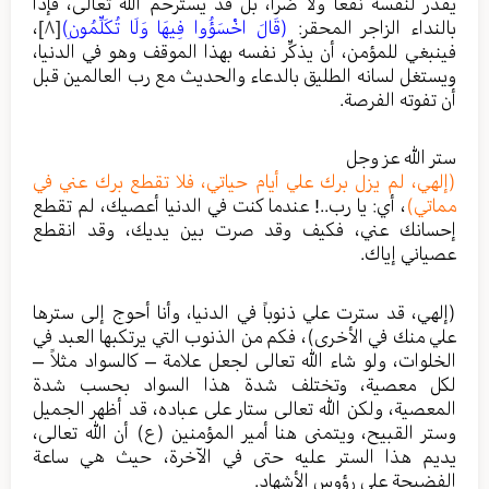
يقدر لنفسه نفعاً ولا ضرا، بل قد يسترحم الله تعالى، فإذا
بالنداء الزاجر المحقر:
(قَالَ اخْسَؤُوا فِيهَا وَلَا تُكَلِّمُونِ)
[٨]
،
فينبغي للمؤمن، أن يذكِّر نفسه بهذا الموقف وهو في الدنيا،
ويستغل لسانه الطليق بالدعاء والحديث مع رب العالمين قبل
أن تفوته الفرصة.
ستر الله عز وجل
(إلهي، لم يزل برك علي أيام حياتي، فلا تقطع برك عني في
مماتي)
، أي: يا رب..! عندما كنت في الدنيا أعصيك، لم تقطع
إحسانك عني، فكيف وقد صرت بين يديك، وقد انقطع
عصياني إياك.
(إلهي، قد سترت علي ذنوباً في الدنيا، وأنا أحوج إلى سترها
علي منك في الأخرى)، فكم من الذنوب التي يرتكبها العبد في
الخلوات، ولو شاء الله تعالى لجعل علامة – كالسواد مثلاً –
لكل معصية، وتختلف شدة هذا السواد بحسب شدة
المعصية، ولكن الله تعالى ستار على عباده، قد أظهر الجميل
وستر القبيح، ويتمنى هنا أمير المؤمنين (ع) أن الله تعالى،
يديم هذا الستر عليه حتى في الآخرة، حيث هي ساعة
الفضيحة على رؤوس الأشهاد.