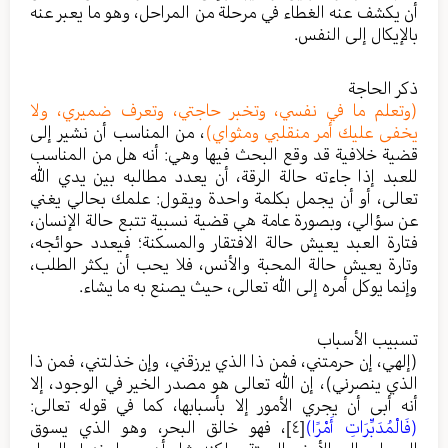
أن يكشف عنه الغطاء في مرحلة من المراحل، وهو ما يعبر عنه
بالإيكال إلى النفس.
ذكر الحاجة
(وتعلم ما في نفسي، وتخبر حاجتي، وتعرف ضميري، ولا
يخفى عليك أمر منقلبي ومثواي)
، من المناسب أن نشير إلى
قضية خلافية قد وقع البحث فيها وهي: أنه هل من المناسب
للعبد إذا جاءته حالة الرقة، أن يعدد مطالبه بين يدي الله
تعالى، أو أن يجمل بكلمة واحدة ويقول: علمك بحالي يغني
عن سؤالي، وبصورة عامة هي قضية نسبية تتبع حالة الإنسان،
فتارة العبد يعيش حالة الافتقار والمسكنة؛ فيعدد حوائجه،
وتارة يعيش حالة المحبة والأنس، فلا يحب أن يكثر الطلب،
وإنما يوكل أمره إلى الله تعالى، حيث يصنع به ما يشاء.
تسبيب الأسباب
(إلهي، إن حرمتني، فمن ذا الذي يرزقني، وإن خذلتني، فمن ذا
الذي ينصرني)، إن الله تعالى هو مصدر الخير في الوجود، إلا
أنه أبى أن يجري الأمور إلا بأسبابها، كما في قوله تعالى:
(فَالْمُدَبِّرَاتِ أَمْرًا)
[٤]
، فهو خالق البحر، وهو الذي يسوق