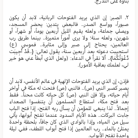
بناؤه على التدرج.
٢. الصبر: إن الذي يريد الفتوحات الربانية، لابد أن يكون
صبوراً، وواسع الصدر.. فالبعض يتدين: يحضر المسجد،
ويصلي جماعة، ولعله يقيم الليل أربعين يوماً، أو شهراً، أو
شهرين، ولعله سنة؛ ولا يرى أموراً متميزة.. بينما طريق رب
العالمين، يحتاج إلى صبر وإلى مثابرة.. فموسى (ع)
استجيبت دعوته بعد أربعين سنة، يقول تعالى: {..قَدْ أُجِيبَت
دَّعْوَتُكُمَا}.. ألا نقرأ في الدعاء: (ولعل الذي أبطأ عني هو خير
لي، لعلمك بعاقبة الأمور).
فإذن، إن الذي يريد الفتوحات الإلهية في عالم الأنفس، لابد أن
يصبر كصبر النبي (ص).. فالنبي (ص) فتحت له مكة في أواخر
أيام حياته، وإلا فإن النبي (ص) كل حياته كانت محناً.. فقط
بعد فتح مكة، استطاع المسلمون أن يتنفسوا الصعداء
إجمالاً.. لذا ينبغي للمؤمن أن يسأل ربه الفتح، إذا فتح الباب
جاءت البركات.. هذه الأيام السدود عندما تفتح أبوابها، يأتي
سيل من المياه، وإذا بالوادي الذي كان جافاً، بلحظة واحدة
يمتلئ بالماء.. رب العالمين إذا فتح أبواب اللطف، ففي ليلة
واحدة تفتح الأبواب.