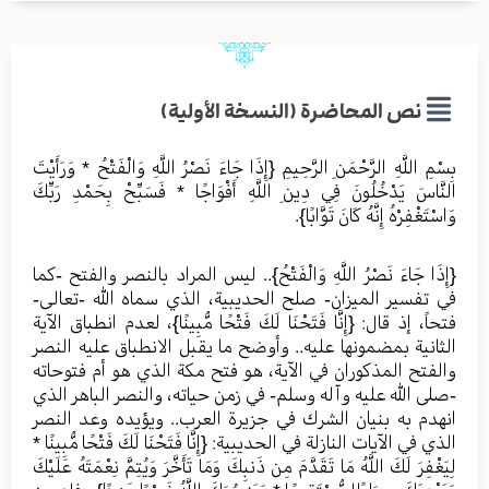
نص المحاضرة (النسخة الأولية)
بِسْمِ اللَّهِ الرَّحْمَنِ الرَّحِيمِ {إِذَا جَاءَ نَصْرُ اللَّهِ وَالْفَتْحُ * وَرَأَيْتَ
النَّاسَ يَدْخُلُونَ فِي دِينِ اللَّهِ أَفْوَاجًا * فَسَبِّحْ بِحَمْدِ رَبِّكَ
وَاسْتَغْفِرْهُ إِنَّهُ كَانَ تَوَّابًا}.
{إِذَا جَاءَ نَصْرُ اللَّهِ وَالْفَتْحُ}.. ليس المراد بالنصر والفتح -كما
في تفسير الميزان- صلح الحديبية، الذي سماه الله -تعالى-
فتحاً، إذ قال: {إِنَّا فَتَحْنَا لَكَ فَتْحًا مُّبِينًا}، لعدم انطباق الآية
الثانية بمضمونها عليه.. وأوضح ما يقبل الانطباق عليه النصر
والفتح المذكوران في الآية، هو فتح مكة الذي هو أم فتوحاته
-صلى الله عليه وآله وسلم- في زمن حياته، والنصر الباهر الذي
انهدم به بنيان الشرك في جزيرة العرب.. ويؤيده وعد النصر
الذي في الآيات النازلة في الحديبية: {إِنَّا فَتَحْنَا لَكَ فَتْحًا مُّبِينًا *
لِيَغْفِرَ لَكَ اللَّهُ مَا تَقَدَّمَ مِن ذَنبِكَ وَمَا تَأَخَّرَ وَيُتِمَّ نِعْمَتَهُ عَلَيْكَ