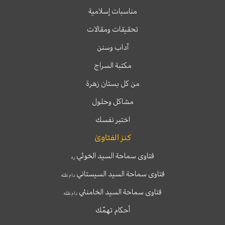
مناسبات إسلامية
تحقيقات ومقالات
آداب وسنن
مكتبة السراج
من كل بستان زهرة
مشاكل وحلول
اختبر نفسك
كنز الفتاوىٰ
فتاوى سماحة السيد الخوئي
ره
فتاوى سماحة السيد السيستاني
دام ظله
فتاوى سماحة السيد الخامنئي
دام ظله
أحكام تهمّك
T
T
I
F