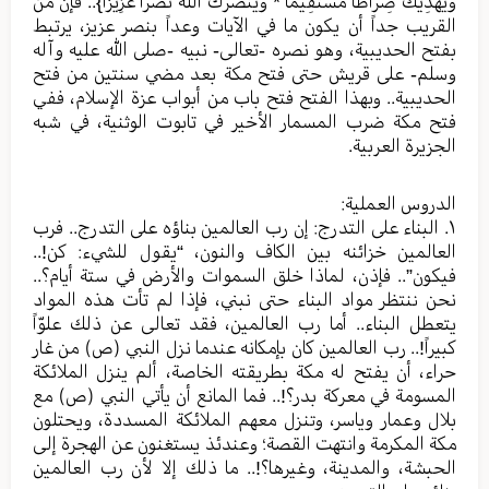
وَيَهْدِيَكَ صِرَاطًا مُّسْتَقِيمًا * وَيَنصُرَكَ اللَّهُ نَصْرًا عَزِيزًا}.. فإن من
القريب جداً أن يكون ما في الآيات وعداً بنصر عزيز، يرتبط
بفتح الحديبية، وهو نصره -تعالى- نبيه -صلى الله عليه وآله
وسلم- على قريش حتى فتح مكة بعد مضي سنتين من فتح
الحديبية.. وبهذا الفتح فتح باب من أبواب عزة الإسلام، ففي
فتح مكة ضرب المسمار الأخير في تابوت الوثنية، في شبه
الجزيرة العربية.
الدروس العملية:
١. البناء على التدرج: إن رب العالمين بناؤه على التدرج.. فرب
العالمين خزائنه بين الكاف والنون، “يقول للشيء: كن!..
فيكون”.. فإذن، لماذا خلق السموات والأرض في ستة أيام؟..
نحن ننتظر مواد البناء حتى نبني، فإذا لم تأت هذه المواد
يتعطل البناء.. أما رب العالمين، فقد تعالى عن ذلك علوّاً
كبيراً!.. رب العالمين كان بإمكانه عندما نزل النبي (ص) من غار
حراء، أن يفتح له مكة بطريقته الخاصة، ألم ينزل الملائكة
المسومة في معركة بدر؟!.. فما المانع أن يأتي النبي (ص) مع
بلال وعمار وياسر، وتنزل معهم الملائكة المسددة، ويحتلون
مكة المكرمة وانتهت القصة؛ وعندئذ يستغنون عن الهجرة إلى
الحبشة، والمدينة، وغيرها؟!.. ما ذلك إلا لأن رب العالمين