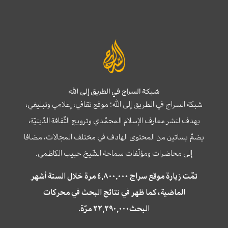
شبكة السراج في الطريق إلى الله
شبكة السراج في الطريق إلى الله؛ موقع ثقافي، إعلامي وتبليغي،
يهدف لنشر معارف الإسلام المحمّدي وترويج الثّقافة الدّينيّة،
يضمّ بساتين من المحتوى الهادف في مختلف المجالات، مضافا
إلى محاضرات ومؤلّفات سماحة الشّيخ حبيب الكاظمي.
تمّت زيارة موقع سراج ٤,٨٠٠,٠٠٠ مرة خلال الستة أشهر
الماضية، كما ظهر في نتائج البحث في محركات
البحث٢٢,٢٩٠,٠٠٠ مرّة.