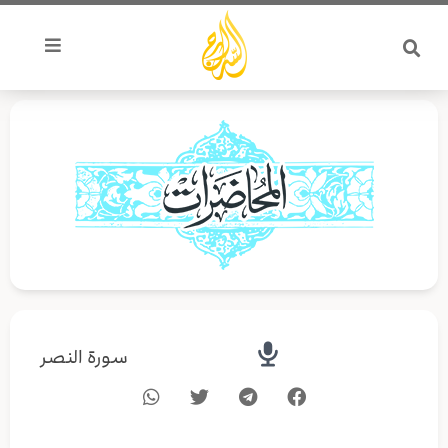
خطي
لى
لمحتوى
سورة النصر