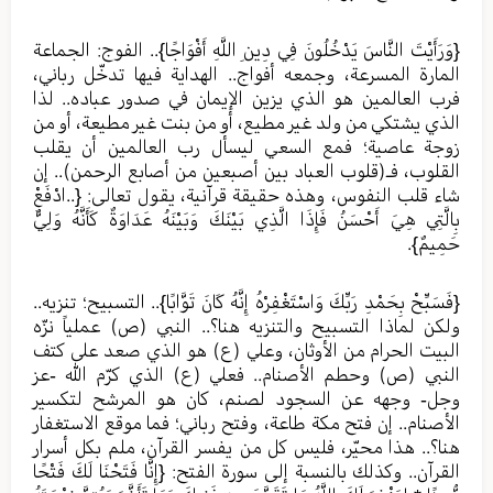
{وَرَأَيْتَ النَّاسَ يَدْخُلُونَ فِي دِينِ اللَّهِ أَفْوَاجًا}.. الفوج: الجماعة
المارة المسرعة، وجمعه أفواج.. الهداية فيها تدخّل رباني،
فرب العالمين هو الذي يزين الإيمان في صدور عباده.. لذا
الذي يشتكي من ولد غير مطيع، أو من بنت غير مطيعة، أو من
زوجة عاصية؛ فمع السعي ليسأل رب العالمين أن يقلب
القلوب، فـ(قلوب العباد بين أصبعين من أصابع الرحمن).. إن
شاء قلب النفوس، وهذه حقيقة قرآنية، يقول تعالى: {..ادْفَعْ
بِالَّتِي هِيَ أَحْسَنُ فَإِذَا الَّذِي بَيْنَكَ وَبَيْنَهُ عَدَاوَةٌ كَأَنَّهُ وَلِيٌّ
حَمِيمٌ}.
{فَسَبِّحْ بِحَمْدِ رَبِّكَ وَاسْتَغْفِرْهُ إِنَّهُ كَانَ تَوَّابًا}.. التسبيح؛ تنزيه..
ولكن لماذا التسبيح والتنزيه هنا؟.. النبي (ص) عملياً نزّه
البيت الحرام من الأوثان، وعلي (ع) هو الذي صعد على كتف
النبي (ص) وحطم الأصنام.. فعلي (ع) الذي كرّم الله -عز
وجل- وجهه عن السجود لصنم، كان هو المرشح لتكسير
الأصنام.. إن فتح مكة طاعة، وفتح رباني؛ فما موقع الاستغفار
هنا؟.. هذا محيّر، فليس كل من يفسر القرآن، ملم بكل أسرار
القرآن.. وكذلك بالنسبة إلى سورة الفتح: {إِنَّا فَتَحْنَا لَكَ فَتْحًا