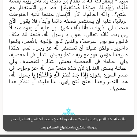
مُّبِينًا * لِيَغْفِرَ لَكَ اللَّهُ مَا تَقَدَّمَ مِن ذَنبِكَ وَمَا تَأَخَّرَ وَيُتِمَّ نِعْمَتَهُ
عَلَيْكَ وَيَهْدِيَكَ صِرَاطًا مُّسْتَقِيمًا}؛ فما دور الاستغفار مع
الفتح؟.. والله العالم!.. كأن الإنسان عندما تأتيه الفتوحات
الربانية، عليه أن يستشعر ضعفه دائماً وأبداً، فلا يقول: الآن
فتحت لي الأبواب، فأنا بألف خير!.. بل عليه أن يعود متذللاً
إلى ربه.. فالله -تعالى- يقول: يا رسول الله، فتحنا لك مكة..
فاليوم هو يوم المرحمة، والذين كانوا يؤذونه بالأمس، وقعوا
داخرين.. ولكن عليك أن تستغفر الله عز وجل.. نعم، هكذا
طبيعة المؤمن، فهو مع ربه دائماً: يعيش التذلل في المعصية،
وفي الطاعة: في المعصية يعيش التذلل؛ لتقصيره.. وفي
الطاعة يعيش التذلل؛ لأن هذه منحة من الله -عز وجل-.. في
صدر السورة يقول: {إِذَا جَاءَ نَصْرُ اللَّهِ وَالْفَتْحُ} يا رسول الله،
هذا النصر وهذا الفتح فتح إلهي، لذا عليك أن تتذكر هذا
المعنى!..
ملاحظة: هذا النص تنزيل لصوت محاضرة الشيخ حبيب الكاظمي فقط، ولم يمر
بمرحلة التنقيح واستخراج المصادر بعد.