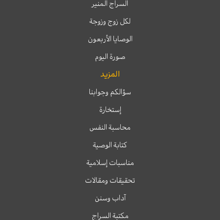
السراج المنير
لكل زوج وزوجة
الوصايا الأربعون
صورة اليوم
المزيد
سؤالكم وجوابنا
إستخارة
محاسبة النفس
كتابة الوصية
مناسبات إسلامية
تحقيقات ومقالات
آداب وسنن
مكتبة السراج