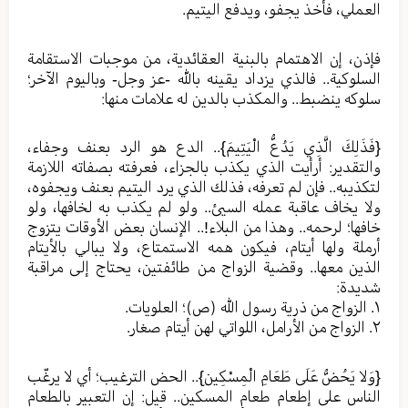
العملي، فأخذ يجفو، ويدفع اليتيم.
فإذن، إن الاهتمام بالبنية العقائدية، من موجبات الاستقامة
السلوكية.. فالذي يزداد يقينه بالله -عز وجل- وباليوم الآخر؛
سلوكه ينضبط.. والمكذب بالدين له علامات منها:
{فَذَلِكَ الَّذِي يَدُعُّ الْيَتِيمَ}.. الدع هو الرد بعنف وجفاء،
والتقدير: أرأيت الذي يكذب بالجزاء، فعرفته بصفاته اللازمة
لتكذيبه.. فإن لم تعرفه، فذلك الذي يرد اليتيم بعنف ويجفوه،
ولا يخاف عاقبة عمله السيئ.. ولو لم يكذب به لخافها، ولو
خافها؛ لرحمه.. وهذا من البلاء!.. الإنسان بعض الأوقات يتزوج
أرملة ولها أيتام، فيكون همه الاستمتاع، ولا يبالي بالأيتام
الذين معها.. وقضية الزواج من طائفتين، يحتاج إلى مراقبة
شديدة:
١. الزواج من ذرية رسول الله (ص)؛ العلويات.
٢. الزواج من الأرامل، اللواتي لهن أيتام صغار.
{وَلا يَحُضُّ عَلَى طَعَامِ الْمِسْكِينِ}.. الحض الترغيب؛ أي لا يرغّب
الناس على إطعام طعام المسكين.. قيل: إن التعبير بالطعام