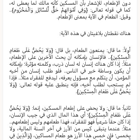
دون الإطعام، للإشعار بأن المسكين كأنه مالك لما يعطى له،
كما في قوله تعالى: {وَفِي أَمْوَالِهِمْ حَقٌّ لِّلسَّائِلِ وَالْمَحْرُوم}..
وقيل: الطعام في الآية بمعنى الإطعام.
هناك نقطتان بلاغيتان في هذه الآية:
أولاً: ما قال: يمنعون الطعام، بل قال: {وَلا يَحُضُّ عَلَى طَعَامِ
الْمِسْكِينِ}.. فالإنسان بإمكانه أن يحث الآخرين على الإطعام،
مثلاً: إذا كان هناك إنسان له لسان ذرب، وكلمته مؤثرة؛ بإمكانه
أن يكون وساطة خير في الناس.. فلو طلب إنسان من أخيه
المؤمن، أن يتكلم مع مسؤول يعرفه، ليدفع للفقراء مثلاً.. فإذا
لم يستجب لطلب أخيه، فإنه ينطبق عليه قوله تعالى: {وَلا
يَحُضُّ عَلَى طَعَامِ الْمِسْكِينِ}.
ثانياً: ما قال: ولا يحض على إطعام المسكين، إنما: {وَلا يَحُضُّ
عَلَى طَعَامِ الْمِسْكِينِ}؛ أي هذا المال الذي في جيب الإنسان،
إذا كان حقاً شرعياً فهو للفقراء، فهذا طعامهم وليس إطعامهم..
مثلاً: عندما يتبقى كيس من الأرز في آخر السنة المالية، ولا
يخمس؛ فإن خمس هذا الأرز هو طعام المساكين، {وَالَّذِينَ فِي