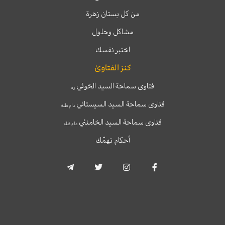
من كل بستان زهرة
مشاكل وحلول
اختبر نفسك
كنز الفتاوىٰ
فتاوى سماحة السيد الخوئي
ره
فتاوى سماحة السيد السيستاني
دام ظله
فتاوى سماحة السيد الخامنئي
دام ظله
أحكام تهمّك
T
T
I
F
e
w
n
a
l
i
s
c
e
t
t
e
g
t
a
b
r
e
g
o
a
r
r
o
m
a
k
-
m
-
p
f