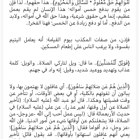
أَمْوَالِهِمْ حَقٌّ مَّعْلُومٌ * لِّلسَّائِلِ وَالْمَحْرُومِ}.. هذا حقهم!.. لذا فإن
من يقوم بدفع خمس أمواله؛ هذا الإنسان لم يقم بعمل
عظيم، إنما هي حقوق شرعية، وهذا حق الله في أمواله، ولابد
من الدفع.. أما لو دفع زيادة عن الخمس؛ فهنا الفخر!..
فإذن، من صفات المكذب بيوم القيامة: أنه يعامل اليتيم
بقسوة، ولا يرغب الناس على إطعام المسكين.
{فَوَيْلٌ لِّلْمُصَلِّينَ}.. ما قال: ويل لتاركي الصلاة.. والويل: كلمة
عذاب وتهديد ووعيد شديد، وقيل‏:‏ إنه واد في جهنم.
{الَّذِينَ هُمْ عَن صَلاتِهِمْ سَاهُونَ}.. أي غافلون لا يهتمون بها، ولا
يبالون أن تفوتهم بالكلية، أو في بعض الأوقات، أو تتأخر عن
وقت فضيلتها وهكذا.. قال أبو عبد الله (عليه السلام): (تأخير
الصلاة عن أول وقتها، لغير عذر).. عن علي (عليه السلام) في
حديث الأربعمائة قال: (ليس عمل أحب إلى الله -عز وجل- من
الصلاة، فلا يشغلنكم عن أوقاتها شيء من أمور الدنيا.. فإن الله
-عز وجل- ذم أقواما فقال: {الَّذِينَ هُمْ عَن صَلاتِهِمْ سَاهُونَ}؛
يعني أنهم غافلون استهانوا بأوقاتها).. قد يقول قائل: تأخير