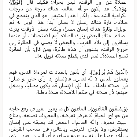
الصلاة عن أول الوقت، ليس بحرام؛ فكيف قال: {فَوَيْلٌ}
لهؤلاء؟.. قد يكون -والله العالم- هناك درجة من درجات
الكراهية الشديدة.. ولكن القدر المتيقن: هو الذي يتقطع في
صلاته.. تارة هناك إنسان لا يصلي أبداً؛ هذا الويل له ثم
الويل!.. وتارة هناك إنسان مصلٍّ، ولكنه بعض الأوقات يترك
الصلاة.. مثلاً: البعض يترك الصلاة أيام الامتحانات، أو عندما
يسافرون إلى بلاد الغرب.. والبعض لا يصلي في الطائرة إلى
خروج الوقت، بدعوى أن هذه طائرة، ومن قال: بأن الطائرة
تمنع الصلاة؟.. نعم الذي يقطع صلاته فويل له!..
{الَّذِينَ هُمْ يُرَاؤُونَ}.. أي يأتون بالعبادات لمراءاة الناس، فهم
يعملون للناس لا لله تعالى.. فالإنسان إذا رآى حتى لو صلى؛
فإن صلاته باطلة.. لذا، فإن الإنسان قد يكون مصلياً، ويدخل
جهنم؛ لأن صلاته في حكم اللاصلاة، صلاة باطلة.
{وَيَمْنَعُونَ الْمَاعُونَ}.. الماعون كل ما يعين الغير في رفع حاجة
من حوائج الحياة: كالقرض تقرضه، والمعروف تصنعه، ومتاع
البيت تعيره.. والله العالم!.. البعض قد يطبقه على إنسان
يستقرض، ولا يؤدي القرض.. وبالتالي، فإن صاحب القرض،
سيأخذ عهداً على نفسه بعدم مساعدة أي إنسان.. فهذا الذي