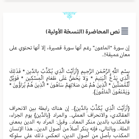
نص المحاضرة (النسخة الأولية)
إن سورة “الماعون” رغم أنها سورة قصيرة، إلا أنها تحتوي على
معانٍ عميقة!..
بِسْمِ اللَّهِ الرَّحْمَنِ الرَّحِيمِ {أَرَأَيْتَ الَّذِي يُكَذِّبُ بِالدِّينِ * فَذَلِكَ
الَّذِي يَدُعُّ الْيَتِيمَ * وَلا يَحُضُّ عَلَى طَعَامِ الْمِسْكِينِ * فَوَيْلٌ
لِّلْمُصَلِّينَ * الَّذِينَ هُمْ عَن صَلاتِهِمْ سَاهُونَ * الَّذِينَ هُمْ يُرَاؤُونَ *
وَيَمْنَعُونَ الْمَاعُونَ}.
{أَرَأَيْتَ الَّذِي يُكَذِّبُ بِالدِّينِ}.. إن هناك رابطة بين الانحراف
العقائدي، والانحراف العملي.. والمراد {بِالدِّينِ} يوم الجزاء،
فالمكذب بالدين منكر المعاد.. وقيل: المراد به الدين بمعنى
الملة.. وبالتالي، فإنه ينكر أصلاً من أصول الدين.. هذا الإنسان
المكذب بأصل من أصول الدين، انعكس ذلك على سلوكه