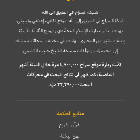
شبكة السراج في الطريق إلى الله
شبكة السراج في الطريق إلى الله؛ موقع ثقافي، إعلامي وتبليغي،
يهدف لنشر معارف الإسلام المحمّدي وترويج الثّقافة الدّينيّة،
يضمّ بساتين من المحتوى الهادف في مختلف المجالات، مضافا
إلى محاضرات ومؤلّفات سماحة الشّيخ حبيب الكاظمي.
تمّت زيارة موقع سراج ٤,٨٠٠,٠٠٠ مرة خلال الستة أشهر
الماضية، كما ظهر في نتائج البحث في محركات
البحث٢٢,٢٩٠,٠٠٠ مرّة.
منابع الحكمة
القرآن الكريم
نهج البلاغة