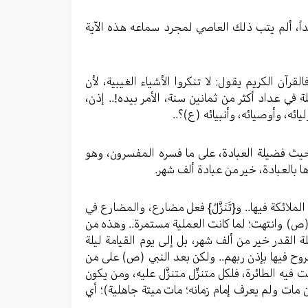
جداً، ألم يتب ذلك العاصي لمجرد سماعه هذه الآية
تها، فالقرآن الكريم يقول: لا تنكروا الأشياء الغيبية، لأن
في عداد أكثر من ثمانين سنة، الأمر بيده!.. إذن،
ائه، وأوصيائه، وأنبيائه (ع)؟..
ف شهر، من حيث فضيلة العبادة، على ما فسره المفسرون، وهو
ا بالعبادة، خير من عبادة ألف شهر.
 أصلها “تتنزل” الملائكة فيها.. و{تَنَزَّلُ} فعل مضارع، والمضارع في
ي (ص) وانتهت؛ لما كانت العملية مستمرة.. وهذه من
لقدر خير من ألف شهر، بل إلى يوم القيامة ليلة
الروح فيها بإذن ربهم.. ولكن بعد النبي (ص) على من
يه الطائرة، فلكل متنزِّل متنزَّل عليه، ومن يكون
مات ولم يعرف إمام زمانه؛ مات ميتة جاهلية)؛ أي