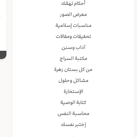
أحكام تهمّك
معرض الصور
{
ا
مناسبات إسلامية
تحقيقات ومقالات
آداب وسنن
مكتبة السراج
من كل بستان زهرة
مشاكل وحلول
الإستخارة
كتابة الوصية
محاسبة النفس
إختبر نفسك