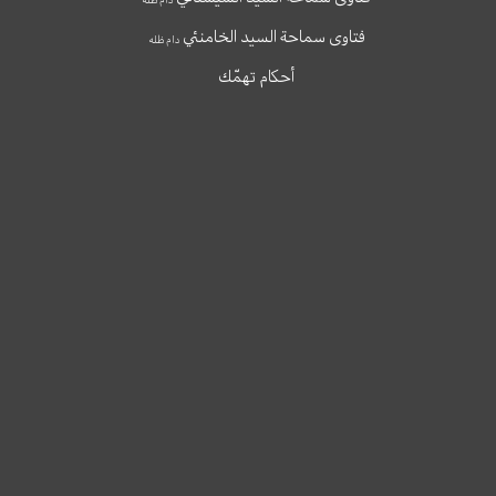
فتاوى سماحة السيد الخامنئي
دام ظله
أحكام تهمّك