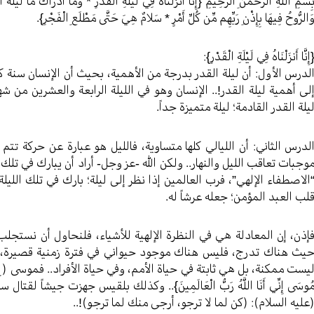
ِسْمِ اللَّهِ الرَّحْمَنِ الرَّحِيمِ {إِنَّا أَنزَلْنَاهُ فِي لَيْلَةِ الْقَدْرِ * وَمَا أَدْرَاكَ مَا لَيْلَةُ ا
َالرُّوحُ فِيهَا بِإِذْنِ رَبِّهِم مِّن كُلِّ أَمْرٍ * سَلامٌ هِيَ حَتَّى مَطْلَعِ الْفَجْرِ}.
إِنَّا أَنزَلْنَاهُ فِي لَيْلَةِ الْقَدْرِ}:
لدرس الأول: أن ليلة القدر بدرجة من الأهمية، بحيث أن الإنسان سنة كا
لى أهمية ليلة القدر!.. الإنسان وهو في الليلة الرابعة والعشرين من ش
يلة القدر القادمة؛ ليلة متميزة جداً.
لدرس الثاني: أن الليالي كلها متساوية، فالليل هو عبارة عن حركة ت
وجبات تعاقب الليل والنهار.. ولكن الله -عز وجل- أراد أن يبارك في تلك
الاصطفاء الإلهي”، فرب العالمين إذا نظر إلى ليلة؛ بارك في تلك الليلة..
لب العبد المؤمن؛ جعله عرشاً له.
إذن، إن المعادلة هي في النظرة الإلهية للأشياء، فلنحاول أن نستجلب
يث هناك تدرج، فليس هناك موجود حيواني في فترة زمنية قصيرة، يصب
يست ممكنة، بل هي ثابتة في حياة الأمم، وفي حياة الأفراد.. فموسى (ع) ذ
ُوسَى إِنِّي أَنَا اللَّهُ رَبُّ الْعَالَمِينَ}.. وكذلك بلقيس جهزت جيشاً 
عليه السلام): (كن لما لا ترجو، أرجى منك لما ترجو)!..