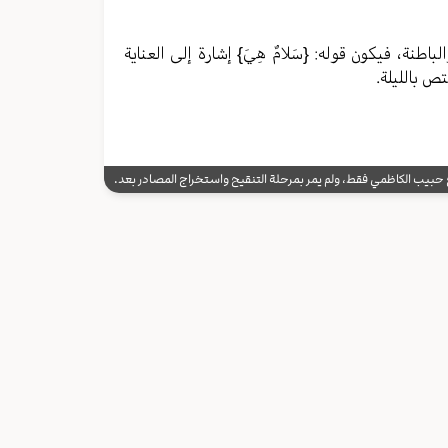
 والباطنة، فيكون قوله: {سَلامٌ هِيَ} إشارة إلى العناية
ص بالليلة.
يب الكاظمي فقط، ولم يمر بمرحلة التنقيح واستخراج المصادر بعد.