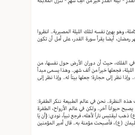
لْقَدْرِ * لَيْلَةُ الْقَدْرِ خَيْرٌ مِّنْ أَلْفِ شَهْرٍ * تَنَزَّلُ الْمَلائِكَةُ
ملة، وهو يهيئ نفسه لتلك الليلة المصيرية.. انظروا
هر رمضان، أيضا يقرأ سورة القدر، على أمل أن تكون
تم في الفلك، حيث أن دوران الأرض حول نفسها، من
 الليلة، فجعلها خيراً من ألف شهر.. وهذا يسمى مبدأ
 وإذا نظر إلى حجارة؛ جعلها بيتاً له.. وإذا نظر إلى
 هذه النظرة.. نحن في عالم الطبيعة ننكر الطفرة:
ح حيواناً آخر.. ولكن في عالم الأرواح، الطفرة
هب ليقتبس ناراً لأهله، فرجع نبياً، نودي: {أَن يَا
لقتال سليمان (ع)، فأصبحت مؤمنة به.. قال أمير المؤمنين