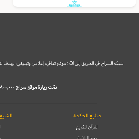
شبكة السراج في الطريق إلى الله؛ موقع ثقافي، إعلامي وتبليغي، يهدف ل
تمّت زيارة موقع سراج ٤,٨٠٠,٠٠٠ مرة خلال الستة أشهر الماضية، كما ظهر في نتائج البحث في محركات البحث٢٢,٢٩٠,٠٠٠ مرّة.
منابع الحكمة
الشيخ
القرآن الكريم
ا
نهج البلاغة
م