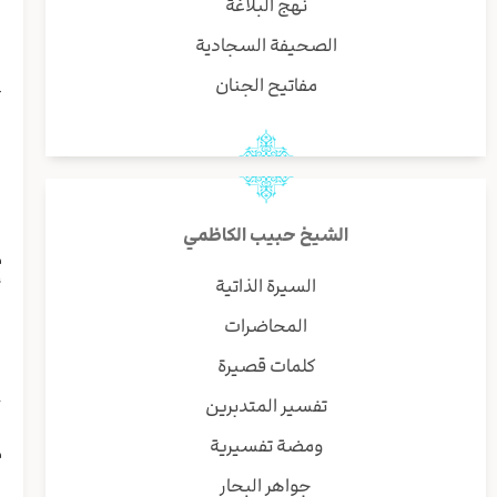
ب
نهج البلاغة
و
الصحيفة السجادية
مفاتيح الجنان
{
ا
إ
ل
ا
الشيخ حبيب الكاظمي
م
“
السيرة الذاتية
ق
المحاضرات
كلمات قصيرة
ف
ح
تفسير المتدبرين
ل
ومضة تفسيرية
م
(
جواهر البحار