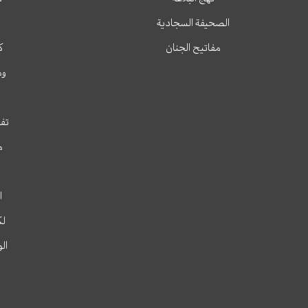
الصحيفة السجادية
مفاتيح الجنان
ك
وم
تفس
م
ا
لك
ال