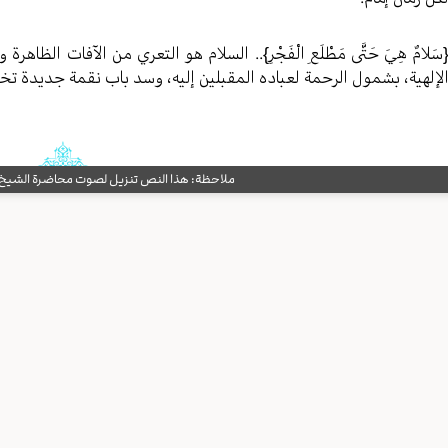
سَلامٌ هِيَ حَتَّى مَطْلَعِ الْفَجْرِ}.. السلام هو التعري من الآفات الظاهرة
لإلهية، بشمول الرحمة لعباده المقبلين إليه، وسد باب نقمة جديدة تخت
ملاحظة: هذا النص تنزيل لصوت محاضرة الشيخ حب