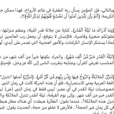
بالتالي، فإن المؤمن يسأل ربه الطفرة في عالم الأرواح، فهذا ممكن 
لكريمة: {أَلَمْ يَأْنِ لِلَّذِينَ آمَنُوا أَن تَخْشَعَ قُلُوبُهُمْ لِذِكْرِ اللَّهِ}؟!..
وَمَا أَدْرَاكَ مَا لَيْلَةُ الْقَدْرِ}.. كناية عن جلالة قدر الليلة، وعظم منزل
قولكم صغيرة وقاصرة.. فالإنسان لا يتوقع، أن يجعل رب العالمين ليلة 
ماذا يستنكر الإنسان الكرامات، والأمور العجيبة التي تصدر على أيدي: أولي
لَيْلَةُ الْقَدْرِ خَيْرٌ مِّنْ أَلْفِ شَهْرٍ}.. والمراد بكونها خيراً من أل
لمناسب لغرض القرآن، وعنايته بتقريب الناس إلى الله عز وجل.. فإحياؤه
تَنَزَّلُ الْمَلائِكَةُ وَالرُّوحُ فِيهَا بِإِذْنِ رَبِّهِم مِّن كُلِّ أَمْرٍ}.. {تَنَزَّلُ}
للغة العربية يعني الاستمرارية، فلو أن هذه الحركة كانت في زمان النب
صوصيات ليلة القدر في أي عصر: ليس فقط في زمان النبي (ص) ليلة ا
لقدر خير من ألف شهر.. وإلى يوم القيامة، ليلة القدر تتنزل الملائكة و
نزل هذه الملائكة؟.. عندما نقول: الطائرة هبطت؛ أي هناك مطار هبطت ف
ي كل زمان غير الحجة؟.. فالأرض لا تخلو من حجة، الحديث يقول: (من 
كل زمان إمام.