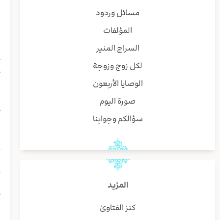
مسائل وردود
و
المؤلفات
ا
السراج المنير
{
لكل زوج وزوجة
ع
ل
الوصايا الأربعون
صورة اليوم
{
سؤالكم وجوابنا
ا
{
ا
خ
ا
المزيد
ت
ف
كنز الفتاوىٰ
ل