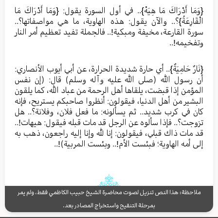
{وَمَا أَدْرَاكَ مَا هِيَهْ}.. في أول السورة يقول: {وَمَا أَدْرَاكَ مَا
الْقَارِعَةُ}؟.. والآن يقول: هذه الهاوية، ما هي مواصفاتها؟..
سورة القارعة، مخيفة ومبكية!.. فالجملة تفيد تعظيم أمر النار
وتفخيمه!..
{نَارٌ حَامِيَةٌ}.. أي حارة شديدة الحرارة، عن أبي أيوب الأنصاري:
أن رسول الله (صلى الله عليه وآله وسلم) قال: (إن نفس
المؤمن إذا قبضت، يلقاها أهل الرحمة من عباد الله، كما يلقون
البشير من أهل الدنيا، فيقولون: أنظروا صاحبكم يستريح، فإنه
كان في كرب شديد.. ثم يسألونه: ما فعل فلان، وفلانة؟.. هل
تزوجت؟.. فإذا سألوه عن الرجل قد مات قبله فيقول: هيهات!..
قد مات ذاك قبلي، فيقولون: إنا لله وإنا إليه راجعون، ذهب به
إلى أمه الهاوية؛ فبئست الأم!.. وبئست المربية)!..
ملاحظة: هذا النص تنزيل لصوت محاضرة الشيخ حبيب الكاظمي فقط، ولم يمر
بمرحلة التنقيح واستخراج المصادر بعد.