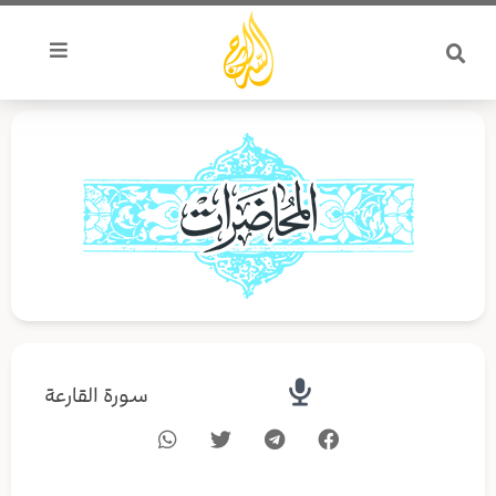
خطي
لى
لمحتوى
سورة القارعة