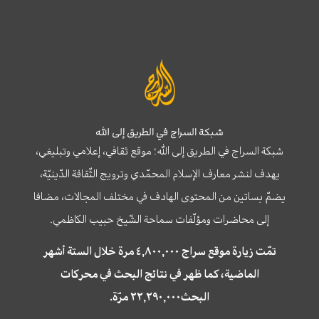
شبكة السراج في الطريق إلى الله
شبكة السراج في الطريق إلى الله؛ موقع ثقافي، إعلامي وتبليغي،
يهدف لنشر معارف الإسلام المحمّدي وترويج الثّقافة الدّينيّة،
يضمّ بساتين من المحتوى الهادف في مختلف المجالات، مضافا
إلى محاضرات ومؤلّفات سماحة الشّيخ حبيب الكاظمي.
تمّت زيارة موقع سراج ٤,٨٠٠,٠٠٠ مرة خلال الستة أشهر
الماضية، كما ظهر في نتائج البحث في محركات
البحث٢٢,٢٩٠,٠٠٠ مرّة.