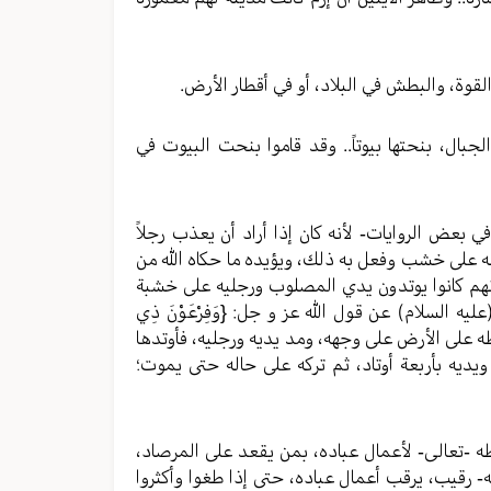
سم، والقوة، والبطش في البلاد، أو في أقطار الأرض.
 صخر الجبال، بنحتها بيوتاً.. وقد قاموا بنحت البيوت في
ا في بعض الروايات- لأنه كان إذا أراد أن يعذب رجلاً
طه على خشب وفعل به ذلك، ويؤيده ما حكاه الله من
لِ}.. فإنهم كانوا يوتدون يدي المصلوب ورجليه على خشبة
يه السلام) عن قول الله عز و جل: {وَفِرْعَوْنَ ذِي
 بسطه على الأرض على وجهه، ومد يديه ورجليه، فأوتدها
ديه بأربعة أوتاد، ثم تركه على حاله حتى يموت؛
يها حفظه -تعالى- لأعمال عباده، بمن يقعد على المرصاد،
نه- رقيب، يرقب أعمال عباده، حتى إذا طغوا وأكثروا