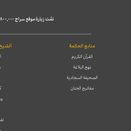
تمّت زيارة موقع سراج ٤,٨٠٠,٠٠٠ مرة خلال الستة أشهر الماضية، كما ظهر في نتائج البحث في محركات البحث٢٢,٢٩٠,٠٠٠ مرّة.
منابع الحكمة
الشيخ
القرآن الكريم
ا
نهج البلاغة
م
الصحيفة السجادية
مفاتيح الجنان
ك
وم
تفس
م