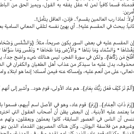
دمناه قسما كافياً لمن له عقل يفقه به القول، ويميز الحق من الباط
مرين:
ولاً: لماذا رب العالمين يقسم؟.. فإذن، العاقل يتأمل!..
انياً: يبحث في المقسم عليه!.. أي يهيئ نفسه لتلقي المعاني السامية ب
ن المقسم عليه في بعض السور يكون صريحاً، مثلاً: {وَالشَّمْسِ وَضُحَاهَا * وَالْقَمَرِ إِ
َغْشَاهَا * وَالسَّمَاء وَمَا بَنَاهَا * وَالأَرْضِ وَمَا طَحَاهَا * وَنَفْسٍ وَمَا سَوَّاه
َفْلَحَ مَن زَكَّاهَا}.. ولكن في سورة الفجر، ليس هنالك شيء واضح جداً،
حذوف، يدل عليه ما سيذكر من عذاب أهل الطغيان والكفران في الدنيا
تعالى- على من أنعم عليه، وإمساكه عنه فيمن أمسك؛ إنما هو ابتلاء وام
أَلَمْ تَرَ كَيْفَ فَعَلَ رَبُّكَ بِعَادٍ}.. هم عاد الأولى، قوم هود.. وأشير إلى أنه
إِرَمَ ذَاتِ الْعِمَادِ}.. {إِرَمَ}: قوم عاد، وهو في الأصل اسم أبيهم، فسموا 
ا يعتمد عليه الأبنية.. إن البعض يظن أن أصحاب العقول التي اخترعت
نسى أن الناس في العصور السابقة، كانوا يعملون ويعقلون، ولهم مؤ
غيرهم من فلاسفة اليونان.. وكان هناك المصريون القدماء الذين بنوا
لدنيا!.. وكذلك قوم عاد، الذين كان لهم تقدم ورقي في المدنية، والحضا