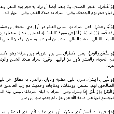
وَالْفَجْرِ}.. الفجر: الصبح.. ولا يبعد أيضاً أن يراد به فجر يوم النحر
قيل: فجر يوم الجمعة.. وقيل: المراد به صلاة الفجر، وقيل: النهار كله.
وَلَيَالٍ عَشْرٍ}.. لعل المراد بها الليالي العشر من أول ذي الحجة إلى ع
قد فُسر {وَوَالِدٍ وَمَا وَلَدَ} في سورة “البلد” بإبراهيم وولده إسماعيل (ع).. 
لمراد بالليالي العشر: الليالي العشر من آخر شهر رمضان.. وقيل: الليالي 
وَالشَّفْعِ وَالْوَتْرِ}.. يقبل الانطباق على يوم التروية، ويوم عرفة؛ وهو الأنسب 
ي الحجة، والعشر الأول من لياليها.. وقيل: المراد صلاتا الشفع والوتر 
رفة.
وَاللَّيْلِ إِذَا يَسْرِ}.. سري الليل: مضيه وإدباره، والمراد به مطلق آخر 
لصالحون لهم: قصص، ووقفات، ومناجاة، وحديث مع رب العالمين في أواخ
َالْوَتْرِ} بـ{وَاللَّيْلِ إِذَا يَسْرِ}.. وقيل: المراد به ليلة المزدلفة، وهي
يجتمع فيها على طاعة الله عز وجل، ثم يغدو منها إلى منى.
هَلْ فِي ذَلِكَ قَسَمٌ لِّذِي حِجْرٍ}.. أي لذي عقل؛ لأن الذي له عقل