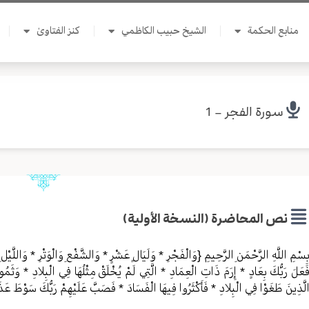
منابع الحكمة
الشيخ حبيب الكاظمي
كنز الفتاوىٰ
سورة الفجر – 1
نص المحاضرة (النسخة الأولية)
ِسْمِ اللَّهِ الرَّحْمَنِ الرَّحِيمِ {وَالْفَجْرِ * وَلَيَالٍ عَشْرٍ * وَالشَّفْعِ وَالْوَتْرِ * وَاللَّي
َعَلَ رَبُّكَ بِعَادٍ * إِرَمَ ذَاتِ الْعِمَادِ * الَّتِي لَمْ يُخْلَقْ مِثْلُهَا فِي الْبِلادِ * وَثَمُ
لَّذِينَ طَغَوْا فِي الْبِلادِ * فَأَكْثَرُوا فِيهَا الْفَسَادَ * فَصَبَّ عَلَيْهِمْ رَبُّكَ سَوْطَ عَذَا