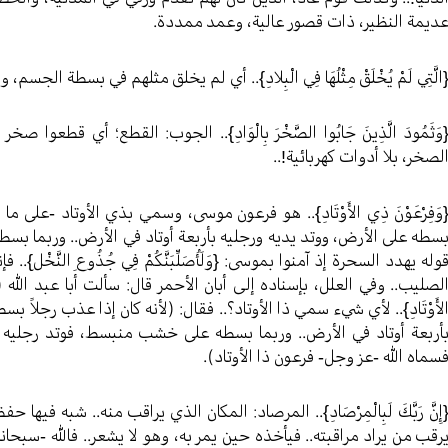
ديمة النظير، ذات قصور عالية، وعمد ممددة.
الَّتِي لَمْ يُخْلَقْ مِثْلُهَا فِي الْبِلادِ}.. أي لم يخلق مثلهم في بسطة الج
وَثَمُودَ الَّذِينَ جَابُوا الصَّخْرَ بِالْوَادِ}.. الجوب: القطع؛ أي قطعوا
لصخر، بلا أدوات كهربائية!..
وَفِرْعَوْنَ ذِي الأَوْتَادِ}.. هو فرعون موسى، وسمي بذي الأوتاد -على م
سطه على الأرض، ووتد يديه ورجليه بأربعة أوتاد في الأرض.. وربما بس
وله يهدد السحرة إذ آمنوا بموسى: {وَلَأُصَلِّبَنَّكُمْ فِي جُذُوعِ النَّخْ
لصليب.. وفي العلل، بإسناده إلى أبان الأحمر قال: سألت أبا عبد الله (عل
لأَوْتَادِ}.. لأي شيء سمي ذا الأوتاد؟.. فقال: (لأنه كان إذا عذب رجلاً
أربعة أوتاد في الأرض.. وربما بسطه على خشب منبسط، فوتد رجليه وي
سماه الله -عز وجل- فرعون ذا الأوتاد).
إِنَّ رَبَّكَ لَبِالْمِرْصَادِ}.. المرصاد: المكان الذي يراقب منه.. شبه ف
رقب من يراد مراقبته.. فيأخذه حين يمر به، وهو لا يشعر.. فالله -سبحا