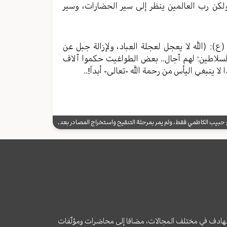
. ولكن رب العالمين ينظر إلى سير الحضارات، وسير
ع): (الله لا يعجل لعجلة العباد، ولإزالة جبل عن
لسلاطين؛ لهم آجال.. بعض الطواغيت حكموا آلاف
 ينبغي اليأس من رحمة الله -تعالى- أبداً!..
يب الكاظمي فقط، ولم يمر بمرحلة التنقيح واستخراج المصادر بعد.
وى الهادف في مختلف المجالات، مضافا إلى محاضرات ومؤلّفات