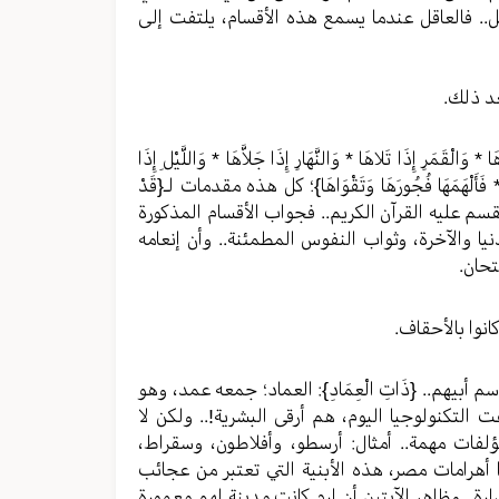
ل.. فالعاقل عندما يسمع هذه الأقسام، يلتفت إلى
عد ذلك.
ذَا تَلاهَا * وَالنَّهَارِ إِذَا جَلاَّهَا * وَاللَّيْلِ إِذَا
َا * فَأَلْهَمَهَا فُجُورَهَا وَتَقْوَاهَا}؛ كل هذه مقدمات لـ{قَدْ
 يقسم عليه القرآن الكريم.. فجواب الأقسام المذكورة
 والآخرة، وثواب النفوس المطمئنة.. وأن إنعامه
تحان.
م كانوا بالأحقاف.
باسم أبيهم.. {ذَاتِ الْعِمَادِ}: العماد؛ جمعه عمد، وهو
 التكنولوجيا اليوم، هم أرقى البشرية!.. ولكن لا
لفات مهمة.. أمثال: أرسطو، وأفلاطون، وسقراط،
 أهرامات مصر، هذه الأبنية التي تعتبر من عجائب
رة.. وظاهر الآيتين أن إرم كانت مدينة لهم معمورة