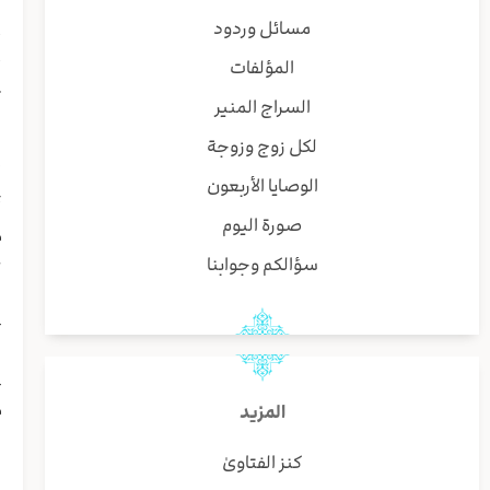
ق
مسائل وردود
أ
المؤلفات
أ
ث
السراج المنير
لكل زوج وزوجة
إ
ي
الوصايا الأربعون
أ
صورة اليوم
م
-
سؤالكم وجوابنا
{
{
م
المزيد
ن
و
كنز الفتاوىٰ
ا