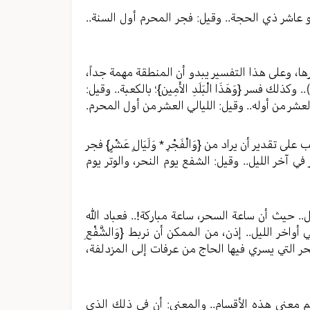
، وهو عاشر ذي الحجة.. وقيل: فجر المحرم أول السنة..
اشرها، وعلى هذا التفسير يبدو أن المنطقة مهمة جداً،
وكذلك فسر {وَهَذَا الْبَلَدِ الأَمِينِ}؛ بالكعبة.. وقيل:
العشر من أوله.. وقيل: الليالي العشر من أول المحرم.
على تقدير أن يراد من {وَالْفَجْرِ * وَلَيَالٍ عَشْرٍ} فجر
في آخر الليل.. وقيل: الشفع يوم النحر، والوتر يوم
الليل.. حيث أن ساعة السحر، ساعة مباركة!.. فعباد الله
ر الليل.. إذن، من الممكن أن نربط {وَالشَّفْعِ
 ليلة النحر التي يسري فيها الحاج من عرفات إلى المزدلفة،
، يعلم معنى هذه الأقسام.. والمعنى: أن في ذلك الذي