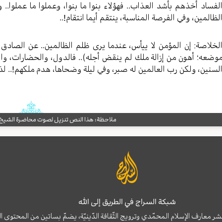
لفساد أخذهم بأشد العذاب.. فهؤلاء بنوا ما بنوا، وعملوا ما عملوا.
لظالمين، وفي الفرصة المناسبة، ينتقم أيما انتقام!..
لخلاصة: إن المؤمن لا ييأس، عندما يرى ظلم الظالمين.. عن الصادق (
وضعه؛ أهون من إزالة ملك لم ينقض أجله).. فالدول، والحضارات، وا
لسنين، ولكن رب العالمين له صبر، وفي ليلة وضحاها، هدم ملكهم!.. لذا لا
ملاحظة: هذا النص تنزيل لصوت محاضرة الشيخ حب
شبكة السراج في الطريق إلى الله
نشر معارف الإسلام المحمّدي وترويج الثّقافة الدّينيّة، يضمّ بساتين من المحت