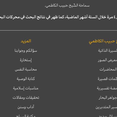
سماحة الشّيخ حبيب الكاظمي.
 حبيب الكاظمي
المزيد
لسيرة الذاتية
سؤالكم وجوابنا
عرض الصور
إستخارة
المحاضرات
محاسبة النفس
لمات قصيرة
كتابة الوصية
ضة تفسيرية
مناسبات إسلامية
جواهر البحار
تحقيقات ومقالات
ير المتدبرين
آداب وسنن
سائل وردود
مكتبة السراج