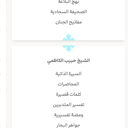
نهج البلاغة
{
الصحيفة السجادية
و
مفاتيح الجنان
{
و
ا
{
الشيخ حبيب الكاظمي
ذ
ع
السيرة الذاتية
المحاضرات
{
كلمات قصيرة
ا
و
تفسير المتدبرين
ف
ومضة تفسيرية
جواهر البحار
{