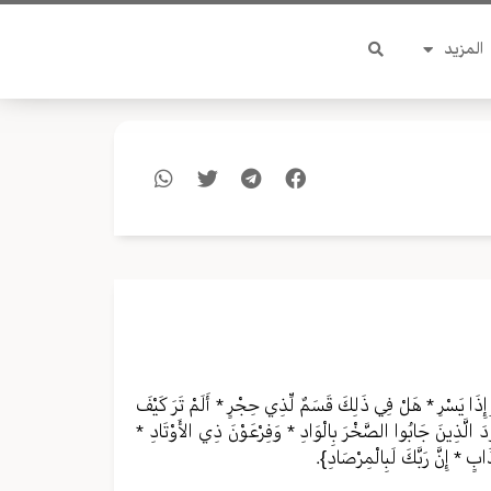
المزيد
ْلِ إِذَا يَسْرِ * هَلْ فِي ذَلِكَ قَسَمٌ لِّذِي حِجْرٍ * أَلَمْ تَرَ كَيْفَ
ودَ الَّذِينَ جَابُوا الصَّخْرَ بِالْوَادِ * وَفِرْعَوْنَ ذِي الأَوْتَادِ *
بٍ * إِنَّ رَبَّكَ لَبِالْمِرْصَادِ}.