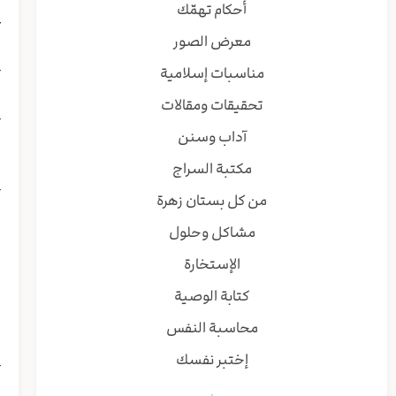
أحكام تهمّك
ع
معرض الصور
{
مناسبات إسلامية
تحقيقات ومقالات
{
آداب وسنن
ا
مكتبة السراج
{
من كل بستان زهرة
ب
ق
مشاكل وحلول
ا
الإستخارة
ا
ب
كتابة الوصية
ف
محاسبة النفس
إختبر نفسك
{
ي