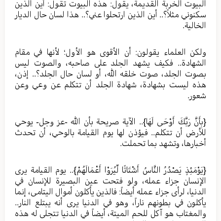
البيوت الخربة القديمة، يقول: هذه البيوت تقول: أين الذين
سكنوني مثلاً؟.. أين الذين ارتحلوا عني؟.. هذا لسان حال الديار
الخالية.
ولكن العلماء يقولون: أن الأقوى هو الأول؛ لأنها في مقام
الشهادة.. فكيف يشهد الجلد على صاحبه، والصوت ليس
بصوت الجلد، صوت خلقه الله، أو لسان حال الجلد؟.. إذن،
هذه ليست بشهادة، شهادة الجلد أن تتكلم عن وعي وعن
شعور.
{بِأَنَّ رَبَّكَ أَوْحَى لَهَا}.. الآية صريحة بأن الله -عز وجل- يوحي
للأرض أن تتكلم.. فيؤذن لها يوم القيامة بالوحي، أن تحدث
أخبارها، وتشهد بما تحملت.
{يَوْمَئِذٍ يَصْدُرُ النَّاسُ أَشْتَاتًا لِّيُرَوْا أَعْمَالَهُمْ}.. يوم القيامة يرى
الإنسان جزاء عمله، ولو فتحت عين البصيرة للإنسان في
الدنيا، لرأى جزاء عمله أيضاً: فالذين يأكلون أموال اليتامى، إنما
يأكلون في بطونهم ناراً، وهو في الدنيا يرى أنه يبتلع النار..
والمغتاب هو آكل للحم الميتة، أيضاً في الدنيا تتجلى له هذه