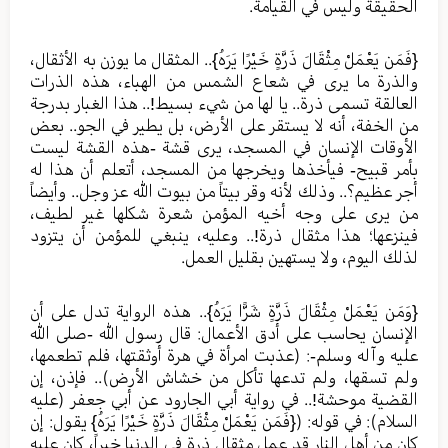
الحقيقة وليس في القيامة.
{فَمَن يَعْمَلْ مِثْقَالَ ذَرَّةٍ خَيْرًا يَرَهُ}.. المثقال ما يوزن به الأثقال،
والذرة ما يرى في شعاع الشمس من الهباء، هذه الذرات
العالقة تسمى ذرة.. يا لها من شيء بسيط!.. هذا الغبار بدرجة
من الخفة، أنه لا يستقر على الأرض، بل يطير في الجو.. بعض
الأوقات الإنسان في المسجد، يرى قشة -هذه القشة ليست
بأمر قبيح- فيأخذها ويخرجها من المسجد، أتعلم أن هذا له
أجر عظيم؟.. وذلك لأنه وقر بيتاً من بيوت الله عز وجل.. وأيضاً
من يرى على وجه أخيه المؤمن شعرة شكلها غير لطيف،
فينزعها؛ هذا مثقال ذرة!.. وعليه، ينبغي للمؤمن أن يتزود
لذلك اليوم، ولا يستهين بقليل العمل.
{وَمَن يَعْمَلْ مِثْقَالَ ذَرَّةٍ شَرًّا يَرَهُ}.. هذه الرواية تدل على أن
الإنسان يحاسب على أدق الأعمال: قال رسول الله -صلى الله
عليه وآله وسلم-: (عذبت امرأة في هرة أوثقتها، فلم تطعمها،
ولم تسقها، ولم تدعها تأكل من خشاش الأرض).. فإذن، إن
القضية موحشة!.. في رواية أبي الجارود عن أبي جعفر (عليه
السلام): في قوله: ({فَمَن يَعْمَلْ مِثْقَالَ ذَرَّةٍ خَيْرًا يَرَهُ} يقول: إن
كان من أهل النار قد عمل مثقال ذرة في الدنيا خيراً، كان عليه