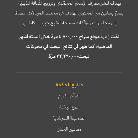
يهدف لنشر معارف الإسلام المحمّدي وترويج الثّقافة الدّينيّة،
يضمّ بساتين من المحتوى الهادف في مختلف المجالات، مضافا
إلى محاضرات ومؤلّفات سماحة الشّيخ حبيب الكاظمي.
تمّت زيارة موقع سراج ٤,٨٠٠,٠٠٠ مرة خلال الستة أشهر
الماضية، كما ظهر في نتائج البحث في محركات
البحث٢٢,٢٩٠,٠٠٠ مرّة.
منابع الحكمة
القرآن الكريم
نهج البلاغة
الصحيفة السجادية
مفاتيح الجنان