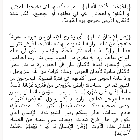
{وَأَخْرَجَتِ الأَرْضُ أَثْقَالَهَا}.. المراد بأثقالها التي تخرجها: الموتى،
أو الكنوز والمعادن التي في بطنها، أو الجميع.. فكل هذه
الأثقال، الأرض تخرجها يوم القيامة.
{وَقَالَ الإِنسَانُ مَا لَهَا}.. أي يخرج الإنسان من قبره مدهوشاً
متعجباً من تلك الزلزلة الشديدة الهائلة قائلاً: ما للأرض تتزلزل
هذا الزلزال؟.. فالقيامة تأتي فجأة، والإنسان الذي في عالم
البرزخ يفاجأ، وإذا به يخرج من القبر.. ليس بناء رب العالمين
على الإعجاز، فهذه الأكفان تبلى في القبور، إلا ما ندر تبقى
الأكفان ساترة لأبدان الموتى؛ وهذه كرامة من الله -عز وجل-،
وإلا عامة الموتى تبلى أكفانهم في فترة قصيرة، فيخرجون من
القبور كما في المناجاة: (اَبْكي لِخُرُوجي مِنْ قَبْري: عُرْياناً، ذَليلاً،
حامِلاً ثِقْلي عَلى ظَهْري).. لذا ينبغي للمؤمن دائماً أن يتصور
هذه المراحل كما في الراويات: (كان رسول الله (ص) كثيراً ما
يوصي أصحابه بذكر الموت، فيقول: أكثروا ذكر الموت، فإنّه
هادم اللذات، حائل بينكم وبين الشهوات).. الإنسان الذي
يكون في حال فرح شديد، ويخاف على نفسه من الغفلة،
فليذكر هذه الآيات: {وَقَالَ الإِنسَانُ مَا لَهَا * يَوْمَئِذٍ تُحَدِّثُ
أَخْبَارَهَا}.