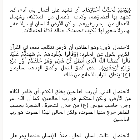
{يَوْمَئِذٍ تُحَدِّثُ أَخْبَارَهَا}.. أي تشهد على أعمال بني آدم، كما
تشهد بها أعضاؤهم، وكتاب الأعمال من الملائكة، وشهداء
الأعمال من البشر وغيرهم.. ولكن الأرض لا لسان لها، ولا عقل
لها، ولا شعور لها؛ فكيف تحدث؟.. هناك ثلاثة احتمالات:
الاحتمال الأول: وهو الظاهر، أن الأرض تتكلم.. نعم، في القرآن
الكريم يقول عن الجلود: {وَقَالُوا لِجُلُودِهِمْ لِمَ شَهِدتُّمْ عَلَيْنَا
قَالُوا أَنطَقَنَا اللَّهُ الَّذِي أَنطَقَ كُلَّ شَيْءٍ وَهُوَ خَلَقَكُمْ أَوَّلَ مَرَّةٍ
وَإِلَيْهِ تُرْجَعُونَ}.. الذي أنطق النمل، وأنطق الهدهد لسليمان
(ع)؛ ينطق التراب لا مانع من ذلك.
الاحتمال الثاني: أن رب العالمين يخلق الكلام، أي ظاهر الكلام
من الأرض، ولكن المتكلم هو رب العالمين، كما أن الله -عز
وجل- خاطب موسى (ع) من خلال الشجرة.. الشجرة بحسب
الظاهر خرج منها الصوت، ولكن الخالق لهذا الصوت هو رب
العالمين.
الاحتمال الثالث: لسان الحال.. مثلاً: الإنسان عندما يمر على