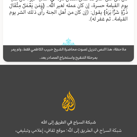
يوم القيامة حسرة، إن كان عمله لغير الله.. {وَمَن يَعْمَلْ مِثْقَالَ
ذَرَّةٍ شَرًّا يَرَهُ} يقول: (إن كان من أهل الجنة رأى ذلك الشر يوم
القيامة.. ثم غفر له).
ملاحظة: هذا النص تنزيل لصوت محاضرة الشيخ حبيب الكاظمي فقط، ولم يمر
بمرحلة التنقيح واستخراج المصادر بعد.
شبكة السراج في الطريق إلى الله
شبكة السراج في الطريق إلى الله؛ موقع ثقافي، إعلامي وتبليغي،