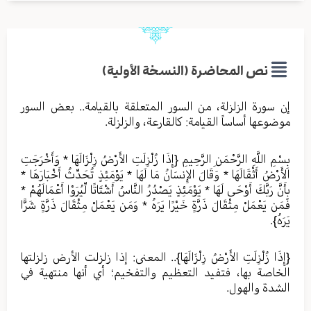
نص المحاضرة (النسخة الأولية)
إن سورة الزلزلة، من السور المتعلقة بالقيامة.. بعض السور
موضوعها أساساً القيامة: كالقارعة، والزلزلة.
بِسْمِ اللَّهِ الرَّحْمَنِ الرَّحِيمِ {إِذَا زُلْزِلَتِ الأَرْضُ زِلْزَالَهَا * وَأَخْرَجَتِ
الأَرْضُ أَثْقَالَهَا * وَقَالَ الإِنسَانُ مَا لَهَا * يَوْمَئِذٍ تُحَدِّثُ أَخْبَارَهَا *
بِأَنَّ رَبَّكَ أَوْحَى لَهَا * يَوْمَئِذٍ يَصْدُرُ النَّاسُ أَشْتَاتًا لِّيُرَوْا أَعْمَالَهُمْ *
فَمَن يَعْمَلْ مِثْقَالَ ذَرَّةٍ خَيْرًا يَرَهُ * وَمَن يَعْمَلْ مِثْقَالَ ذَرَّةٍ شَرًّا
يَرَهُ}.
{إِذَا زُلْزِلَتِ الأَرْضُ زِلْزَالَهَا}.. المعنى: إذا زلزلت الأرض زلزلتها
الخاصة بها، فتفيد التعظيم والتفخيم؛ أي أنها منتهية في
الشدة والهول.