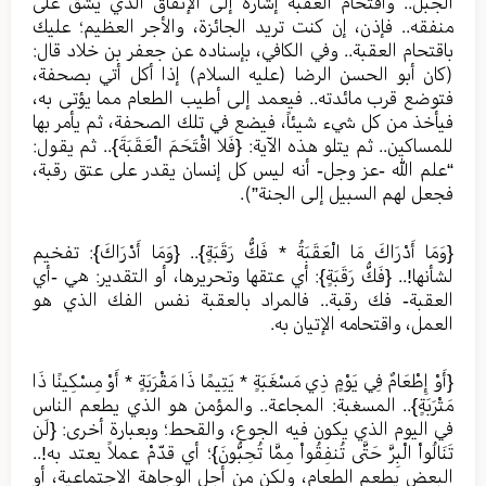
الجبل.. واقتحام العقبة إشارة إلى الإنفاق الذي يشق على
منفقه.. فإذن، إن كنت تريد الجائزة، والأجر العظيم؛ عليك
باقتحام العقبة.. وفي الكافي، بإسناده عن جعفر بن خلاد قال:
(كان أبو الحسن الرضا (عليه السلام) إذا أكل أتي بصحفة،
فتوضع قرب مائدته.. فيعمد إلى أطيب الطعام مما يؤتى به،
فيأخذ من كل شيء شيئاً، فيضع في تلك الصحفة، ثم يأمر بها
للمساكين.. ثم يتلو هذه الآية: {فَلا اقْتَحَمَ الْعَقَبَةَ}.. ثم يقول:
“علم الله -عز وجل- أنه ليس كل إنسان يقدر على عتق رقبة،
فجعل لهم السبيل إلى الجنة”).
{وَمَا أَدْرَاكَ مَا الْعَقَبَةُ * فَكُّ رَقَبَةٍ}.. {وَمَا أَدْرَاكَ}: تفخيم
لشأنها!.. {فَكُّ رَقَبَةٍ}: أي عتقها وتحريرها، أو التقدير: هي -أي
العقبة- فك رقبة.. فالمراد بالعقبة نفس الفك الذي هو
العمل، واقتحامه الإتيان به.
{أَوْ إِطْعَامٌ فِي يَوْمٍ ذِي مَسْغَبَةٍ * يَتِيمًا ذَا مَقْرَبَةٍ * أَوْ مِسْكِينًا ذَا
مَتْرَبَةٍ}.. المسغبة: المجاعة.. والمؤمن هو الذي يطعم الناس
في اليوم الذي يكون فيه الجوع، والقحط؛ وبعبارة أخرى: {لَن
تَنَالُواْ الْبِرَّ حَتَّى تُنفِقُواْ مِمَّا تُحِبُّونَ}؛ أي قدّمْ عملاً يعتد به!..
البعض يطعم الطعام، ولكن من أجل الوجاهة الاجتماعية، أو