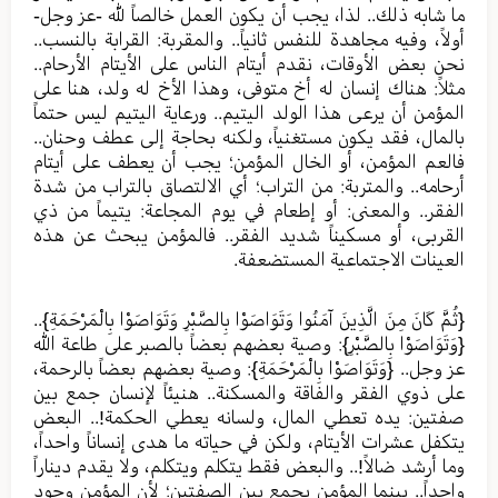
ما شابه ذلك.. لذا، يجب أن يكون العمل خالصاً لله -عز وجل-
أولاً، وفيه مجاهدة للنفس ثانياً.. والمقربة: القرابة بالنسب..
نحن بعض الأوقات، نقدم أيتام الناس على الأيتام الأرحام..
مثلاً: هناك إنسان له أخ متوفى، وهذا الأخ له ولد، هنا على
المؤمن أن يرعى هذا الولد اليتيم.. ورعاية اليتيم ليس حتماً
بالمال، فقد يكون مستغنياً، ولكنه بحاجة إلى عطف وحنان..
فالعم المؤمن، أو الخال المؤمن؛ يجب أن يعطف على أيتام
أرحامه.. والمتربة: من التراب؛ أي الالتصاق بالتراب من شدة
الفقر.. والمعنى: أو إطعام في يوم المجاعة: يتيماً من ذي
القربى، أو مسكيناً شديد الفقر.. فالمؤمن يبحث عن هذه
العينات الاجتماعية المستضعفة.
{ثُمَّ كَانَ مِنَ الَّذِينَ آمَنُوا وَتَوَاصَوْا بِالصَّبْرِ وَتَوَاصَوْا بِالْمَرْحَمَةِ}..
{وَتَوَاصَوْا بِالصَّبْرِ}: وصية بعضهم بعضاً بالصبر على طاعة الله
عز وجل.. {وَتَوَاصَوْا بِالْمَرْحَمَةِ}: وصية بعضهم بعضاً بالرحمة،
على ذوي الفقر والفاقة والمسكنة.. هنيئاً لإنسان جمع بين
صفتين: يده تعطي المال، ولسانه يعطي الحكمة!.. البعض
يتكفل عشرات الأيتام، ولكن في حياته ما هدى إنساناً واحداً،
وما أرشد ضالاً!.. والبعض فقط يتكلم ويتكلم، ولا يقدم ديناراً
واحداً.. بينما المؤمن يجمع بين الصفتين؛ لأن المؤمن وجود