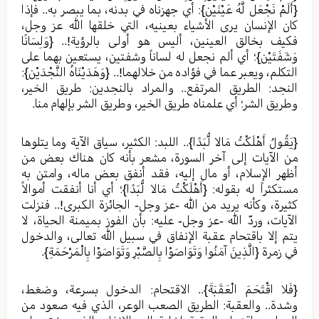
{أَلَمْ نَجْعَل لَّهُ عَيْنَيْنِ}: أي جهزناه في بدنه، بما يبصر به.. فإذا
كان الإنسان يرى الأشياء بعينيه، التي خلقها الله عز وجل،
فكيف بخالق العينين، أليس هو أولى بالرؤية!.. {وَلِسَانًا
وَشَفَتَيْنِ}؛ أي ألم نجعل له لساناً وشفتين، يستعين بهما على
التكلم، ويعبر عما في فؤاده من خلالهما!.. {وَهَدَيْنَاهُ النَّجْدَيْنِ}:
النجد: الطريق المرتفع.. والمراد بالنجدين: طريق الخير،
وطريق الشر؛ أي علمناه طريق الخير، وطريق الشر بإلهام منا.
{يَقُولُ أَهْلَكْتُ مَالا لُّبَدًا}.. اللبد: الكثير، سياق الآية وما يتلوها
من الآيات إلى آخر السورة، مشعر بأنه كان هناك بعض من
أظهر الإسلام، أو مال إليه، فقد أنفق بعض ماله، وامتن به
مستكثراً له بقوله: {أَهْلَكْتُ مَالا لُّبَدًا}؛ أي أنا أنفقت أموالاً
كثيرة، وكأنه يريد من الله -عز وجل- الجائزة الكبرى!.. فنزلت
الآيات، وردّ الله -عز وجل- عليه: بأن الفوز بميمنة الحياة، لا
يتم إلا باقتحام عقبة الإنفاق في سبيل الله تعالى، والدخول
في زمرة {الَّذِينَ آمَنُوا وَتَوَاصَوْا بِالصَّبْرِ وَتَوَاصَوْا بِالْمَرْحَمَةِ}.
{فَلا اقْتَحَمَ الْعَقَبَةَ}.. الاقتحام: الدخول بسرعة، وضغط،
وشدة.. والعقبة: الطريق الصعب الوعر، الذي فيه صعود من