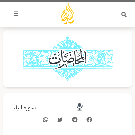
خطي
لى
لمحتوى
سورة البلد