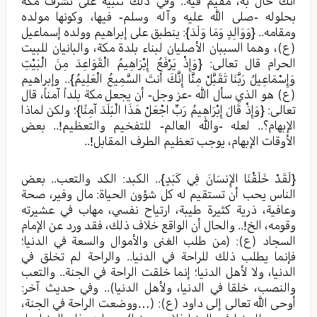
أنك حال به، مقيم فيه.. وفي ذلك تنبيه على تشرف مكة
بحلوله -صلى الله عليه وآله وسلم- فيها، وكونها مولده
ومقامه.. {وَوَالِدٍ وَمَا وَلَدَ}: ينطبق على إبراهيم وولده إسماعيل
(ع)، وهما السببان الأصليان لبناء بلدة مكة، والبانيان للبيت
الحرام قال تعالى: {وَإِذْ يَرْفَعُ إِبْرَاهِيمُ الْقَوَاعِدَ مِنَ الْبَيْتِ
وَإِسْمَاعِيلُ رَبَّنَا تَقَبَّلْ مِنَّا إِنَّكَ أَنتَ السَّمِيعُ الْعَلِيمُ}.. وإبراهيم
(ع) هو الذي سأل الله -عز وجل- أن يجعل مكة بلداً آمناً، قال
تعالى: {وَإِذْ قَالَ إِبْرَاهِيمُ رَبِّ اجْعَلْ هَذَا الْبَلَدَ آمِنًا}؛ ولكن لماذا
الإبهام؟.. لعله -والله العالم- للتفخيم والتعظيم!.. بعض
الأوقات الإبهام، يوجب تعظيم الطرف المقابل!..
{لَقَدْ خَلَقْنَا الإِنسَانَ فِي كَبَدٍ}.. الكبد: الكد والتعب.. بعض
الناس يحب أن تستقيم له كل شؤون الحياة: مال وفير، صحة
وعافية، ذرية كثيرة طيبة، ارتياح نفسي، مهاب في عشيرته
وقومه، الخ!.. والحال أن الواقع خلاف ذلك، فقد ورد عن الإمام
السجاد (ع): (من طلب الغنى والأموال والسعة في الدنيا؛
فإنما يطلب ذلك للراحة في الدنيا.. والراحة لم تخلق في
الدنيا، ولا لأهل الدنيا؛ إنما خلقت الراحة في الجنة.. والتعب
والنصب، خلقا في الدنيا، ولأهل الدنيا).. وفي حديث آخر:
أوحى الله تعالى إلى داود (ع): (…ووضعت الراحة في الجنة،