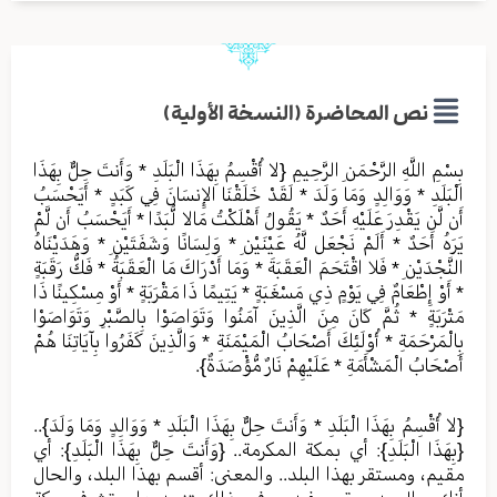
نص المحاضرة (النسخة الأولية)
بِسْمِ اللَّهِ الرَّحْمَنِ الرَّحِيمِ {لا أُقْسِمُ بِهَذَا الْبَلَدِ * وَأَنتَ حِلٌّ بِهَذَا
الْبَلَدِ * وَوَالِدٍ وَمَا وَلَدَ * لَقَدْ خَلَقْنَا الإِنسَانَ فِي كَبَدٍ * أَيَحْسَبُ
أَن لَّن يَقْدِرَ عَلَيْهِ أَحَدٌ * يَقُولُ أَهْلَكْتُ مَالا لُّبَدًا * أَيَحْسَبُ أَن لَّمْ
يَرَهُ أَحَدٌ * أَلَمْ نَجْعَل لَّهُ عَيْنَيْنِ * وَلِسَانًا وَشَفَتَيْنِ * وَهَدَيْنَاهُ
النَّجْدَيْنِ * فَلا اقْتَحَمَ الْعَقَبَةَ * وَمَا أَدْرَاكَ مَا الْعَقَبَةُ * فَكُّ رَقَبَةٍ
* أَوْ إِطْعَامٌ فِي يَوْمٍ ذِي مَسْغَبَةٍ * يَتِيمًا ذَا مَقْرَبَةٍ * أَوْ مِسْكِينًا ذَا
مَتْرَبَةٍ * ثُمَّ كَانَ مِنَ الَّذِينَ آمَنُوا وَتَوَاصَوْا بِالصَّبْرِ وَتَوَاصَوْا
بِالْمَرْحَمَةِ * أُوْلَئِكَ أَصْحَابُ الْمَيْمَنَةِ * وَالَّذِينَ كَفَرُوا بِآيَاتِنَا هُمْ
أَصْحَابُ الْمَشْأَمَةِ * عَلَيْهِمْ نَارٌ مُّؤْصَدَةٌ}.
{لا أُقْسِمُ بِهَذَا الْبَلَدِ * وَأَنتَ حِلٌّ بِهَذَا الْبَلَدِ * وَوَالِدٍ وَمَا وَلَدَ}..
{بِهَذَا الْبَلَدِ}: أي بمكة المكرمة.. {وَأَنتَ حِلٌّ بِهَذَا الْبَلَدِ}: أي
مقيم، ومستقر بهذا البلد.. والمعنى: أقسم بهذا البلد، والحال