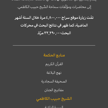
إلى محاضرات ومؤلّفات سماحة الشّيخ حبيب الكاظمي.
تمّت زيارة موقع سراج ٤,٨٠٠,٠٠٠ مرة خلال الستة أشهر
الماضية، كما ظهر في نتائج البحث في محركات
البحث٢٢,٢٩٠,٠٠٠ مرّة.
منابع الحكمة
القرآن الكريم
نهج البلاغة
الصحيفة السجادية
مفاتيح الجنان
الشيخ حبيب الكاظمي
السيرة الذاتية