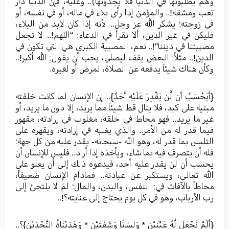
وهم يطلبونها في الدنيا فلا يجدونها).. وعليه، فإن الدنيا دار
تعب ومشقة!.. والمؤمن إذا رأى بلاء في ماله، أو في نفسه، أو
في زوجته؛ يشكر الله عز وجل.. لأنه إذا كان لابد من البلاء،
فليكن في غير الدين، ألا نقرأ في الدعاء: “اللهم!.. لا تجعل
مصيبتنا في ديننا”!.. نعم، المصيبة الكبرى هي التي تكون في
الدين!.. مثلاً: البعض يقف ليصلي، يحب أن يقول: الله أكبر!..
وكأن هناك شيئاً يدفعه عن الصلاة، لمرض أو لغيره.
{أَيَحْسَبُ أَن لَّن يَقْدِرَ عَلَيْهِ أَحَدٌ}.. إن الإنسان لما كانت خلقته
مبنية على كبد، فلا ينال قط شيئاً مما يريد، إلا دون ما يريد، أو
غير ما يريد.. فهو محاط في خلقه، مغلوب في إرادته، مقهور
فيما قدر له من الأمر.. والذي يغلبه في إرادته، ويقهره على
التلبس بما قدر له، وهو الله -سبحانه- يقدر عليه من كل جهة؛
فله أن يتصرف فيه بما شاء، ويأخذه إذا أراد.. فليس للإنسان أن
يحسب أن لن يقدر عليه أحد، فيدعوه ذلك إلى أن يعلو على
الله تعالى، ويستكبر عن عبادته.. فمادام الإنسان ضعيفاً،
محاطاً بالآفات في: النفس، والبدن، والمال؛ لمَ لا يلتجئ إلى
رب الأرباب، وهو في كل يوم يحتاج إلى عنايته؟!..
{أَلَمْ نَجْعَل لَّهُ عَيْنَيْنِ * وَلِسَانًا وَشَفَتَيْنِ * وَهَدَيْنَاهُ النَّجْدَيْنِ}؟..