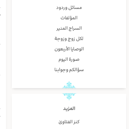
{
مسائل وردود
م
المؤلفات
ن
ا
السراج المنير
لكل زوج وزوجة
{
الوصايا الأربعون
ل
أ
صورة اليوم
ن
سؤالكم وجوابنا
ب
أ
ا
ي
{
المزيد
ع
كنز الفتاوىٰ