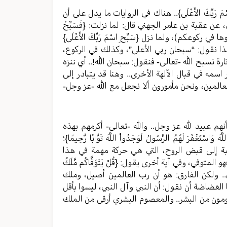
رَبِّكَ الأَعْلَى}.. هناك في الروايات ما يدل على أن
ن عقبة بن عامر الجهني قال: لما نزلت: {فَسَبِّحْ
 في ركوعكم)، ولما نزل {سَبِّحِ اسْمَ رَبِّكَ الأَعْلَى}
ذا نقول: “سبحان ربي الأعلى”، وكذلك في الركوع،
 تارة نسبح الله -تعالى- فنقول: سبحان الله!.. أي ننزه
 اسمه في قبال الآلهة الأخرى.. وهنا قد يتبادر إلى
المين، ونحن مأمورون ألا نجعل مع الله -عز وجل-
م عبيد لله عز وجل.. والله -تعالى- أكرمهم بهذه
َاسْتَغْفَرَ لَهُمُ الرَّسُولُ لَوَجَدُواْ اللَّهَ تَوَّابًا رَّحِيمًا}؛
نسبة إلى قبض الروح، التي هي حركة مهمة في هذا
فهو المتوفي، وفي آية أخرى يقول: {قُلْ يَتَوَفَّاكُم مَّلَكُ
متوفي.. ولكن الفارق: هو أن رب العالمين أصيل، وملك
الغضاضة أن نقول: أن النبي وآل النبي، ليسوا بأقل
ومون من البشر.. والمعصوم البشري أرقى من الملك