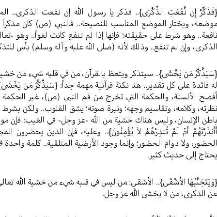
فَذَكِّرْ إِن نَّفَعَتِ الذِّكْرَى}.. فذكر يا رسول الله إن نفعت الذكر
وضعه، ويختار الموضع المناسب للنصيحة.. فالنبي (ص) كان مذكراً لل
افعة.. وهو شرط على حقيقته؛ فإنها إذا لم تنفع كانت لغواً.. وهو -تعا
لذكرى، وإن لم تنفع.. وذلك لأنه (صلى الله عليه وآله وسلم) بأس للتذكرة
سَيَذَّكَّرُ مَن يَخْشَى}.. سيتذكر ويتعظ بالقرآن، من في قلبه شيء من خ
ه فائدة على كل تقدير.. هنا نكتة قرآنية مهمة جداً: {سَيَذَّكَّرُ مَن يَ
فصح الألسنة، والحكمة التي تخرج من فم النبي (ص)، غير الحكمة ال
ظرته، وكلامه، وتقاسيم وجهه؛ ونبرة صوته؛ يشق القلوب.. ولكن بشرط {سَيَذ
اطن الإنسان، وليس هناك خشية من الله -عز وجل- في الغيب؛ فإن مواعظ الأن
َأَنذَرْتَهُمْ أَمْ لَمْ تُنذِرْهُمْ لاَ يُؤْمِنُونَ}.. وعليه، فإن الذين ي
لحضور، ولا دوام الحضور؛ وإنما وجود الأرضية المتلقية.. كلمة واحدة في
حتاج إلى حديث كثير.
وَيَتَجَنَّبُهَا الأَشْقَى}.. الأشقى: من ليس في قلبه شيء من خشية الله ت
ن الذكرى، من لا يخشى الله عز وجل.