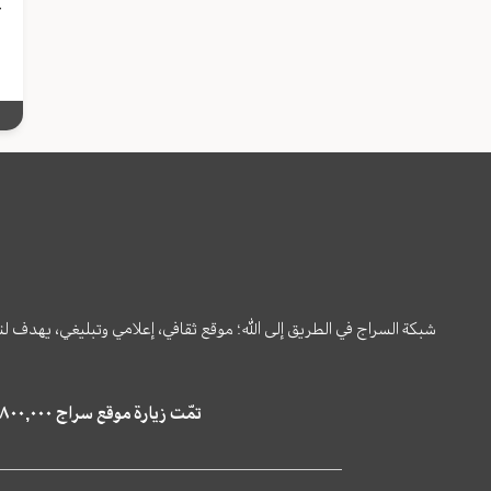
ع
شبكة السراج في الطريق إلى الله؛ موقع ثقافي، إعلامي وتبليغي، يهدف ل
تمّت زيارة موقع سراج ٤,٨٠٠,٠٠٠ مرة خلال الستة أشهر الماضية، كما ظهر في نتائج البحث في محركات البحث٢٢,٢٩٠,٠٠٠ مرّة.