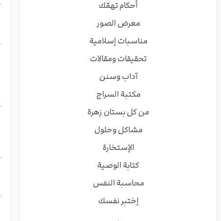
{
أحكام تهمّك
أ
معرض الصور
مناسبات إسلامية
{
ا
تحقيقات ومقالات
و
آداب وسنن
و
مكتبة السراج
{
من كل بستان زهرة
ا
ا
مشاكل وحلول
الإستخارة
{
كتابة الوصية
ا
محاسبة النفس
{
إختبر نفسك
و
ف