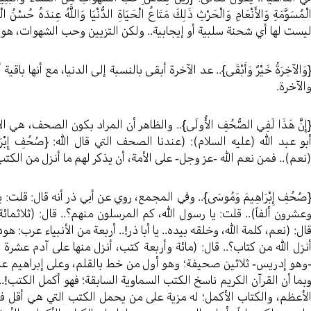
لْمُسَوَّمَةِ وَالأَنْعَامِ وَالْحَرْثِ ذَلِكَ مَتَاعُ الْحَيَاةِ الدُّنْيَا وَاللَّهُ عِند
يست لها أي شحنة سلبية أو إيجابية.. ولكن التزيين وحب الشهوات، هو ال
وَالآخِرَةُ خَيْرٌ وَأَبْقَى}.. عد الآخرة أبقى بالنسبة إلى الدنيا، مع أنها ب
الآخرة.
إِنَّ هَذَا لَفِي الصُّحُفِ الأُولَى}.. والظاهر أن المراد بكون الصحف، هي
بو عبد الله (عليه السلام): (عندنا الصحف التي قال الله: {صُحُفِ إِبْر
نعم).. فمن نعم الله -عز وجل- على الأمة، أن يذكر لهم ما أنزل من الكتب 
صُحُفِ إِبْرَاهِيمَ وَمُوسَى}.. وفي المجمع، روي عن أبي ذر أنه قال: قلت: ي
عشرون ألفاً).. قلت: يا رسول الله، كم المرسلون منهم؟.. قال: (ثلاثمائة و
ال: (نعم، كلمة الله، وخلقه بيده.. يا أبا ذر!.. أربعة من الأنبياء عرب:
نزل الله من كتاب؟.. قال: (مائة وأربعة كتب، أنزل منها على آدم
وهو إدريس- ثلاثين صحيفة؛ وهو أول من خط بالقلم، وعلى إبراهيم عشر ص
بما أن القرآن الكريم ناسخ الكتب السماوية السابقة؛ فهو أكمل الكتب!.
لأعظم، والكتاب الأكمل؛ له مزية على من يحمل الكتب التي هي أقل فضل