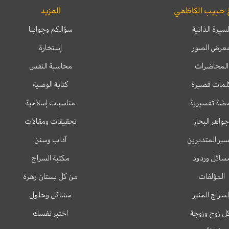
 حبيب الكاظمي
المزيد
لسيرة الذاتية
سؤالكم وجوابنا
عرض الصور
إستخارة
المحاضرات
محاسبة النفس
لمات قصيرة
كتابة الوصية
ضة تفسيرية
مناسبات إسلامية
جواهر البحار
تحقيقات ومقالات
ير المتدبرين
آداب وسنن
سائل وردود
مكتبة السراج
المؤلفات
من كل بستان زهرة
لسراج المنير
مشاكل وحلول
ل زوج وزوجة
اختبر نفسك