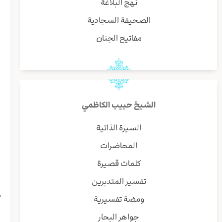
نهج البلاغة
إ
الصحيفة السجادية
ا
ب
مفاتيح الجنان
ق
ن
ر
ا
أ
الشيخ حبيب الكاظمي
ا
السيرة الذاتية
ا
المحاضرات
ف
ا
كلمات قصيرة
ا
تفسير المتدبرين
ا
م
ومضة تفسيرية
ا
جواهر البحار