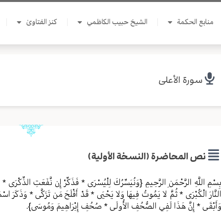
منابع الحكمة
الشيخ حبيب الكاظمي
كنز الفتاوىٰ
سورة الأعلى
نص المحاضرة (النسخة الأولية)
ِسْمِ اللَّهِ الرَّحْمَنِ الرَّحِيمِ {وَنُيَسِّرُكَ لِلْيُسْرَى * فَذَكِّرْ إِن نَّفَعَتِ الذِّكْرَى 
لنَّارَ الْكُبْرَى * ثُمَّ لا يَمُوتُ فِيهَا وَلا يَحْيَى * قَدْ أَفْلَحَ مَن تَزَكَّى * وَذَكَرَ اسْمَ رَ
َأَبْقَى * إِنَّ هَذَا لَفِي الصُّحُفِ الأُولَى * صُحُفِ إِبْرَاهِيمَ وَمُوسَى}.