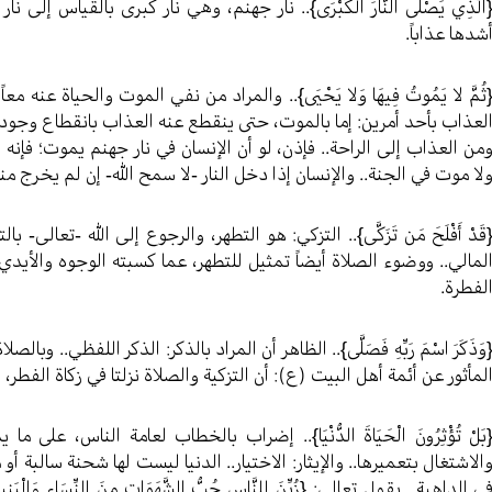
الَّذِي يَصْلَى النَّارَ الْكُبْرَى}.. نار جهنم، وهي نار كبرى بالقياس إل
شدها عذاباً.
ثُمَّ لا يَمُوتُ فِيهَا وَلا يَحْيَى}.. والمراد من نفي الموت والحياة عنه م
لعذاب بأحد أمرين: إما بالموت، حتى ينقطع عنه العذاب بانقطاع وجوده.
من العذاب إلى الراحة.. فإذن، لو أن الإنسان في نار جهنم يموت؛ فإنه
لا موت في الجنة.. والإنسان إذا دخل النار -لا سمح الله- إن لم يخرج منه
قَدْ أَفْلَحَ مَن تَزَكَّى}.. التزكي: هو التطهر، والرجوع إلى الله -تعالى-
لمالي.. ووضوء الصلاة أيضاً تمثيل للتطهر، عما كسبته الوجوه والأيدي 
لفطرة.
وَذَكَرَ اسْمَ رَبِّهِ فَصَلَّى}.. الظاهر أن المراد بالذكر: الذكر اللفظي.. 
لمأثور عن أئمة أهل البيت (ع): أن التزكية والصلاة نزلتا في زكاة الفطر، 
بَلْ تُؤْثِرُونَ الْحَيَاةَ الدُّنْيَا}.. إضراب بالخطاب لعامة الناس، على
الاشتغال بتعميرها.. والإيثار: الاختيار.. الدنيا ليست لها شحنة سالبة أو
ي الداهية.. يقول تعالى: {زُيِّنَ لِلنَّاسِ حُبُّ الشَّهَوَاتِ مِنَ النِّسَاء وَالْبَنِينَ وَا