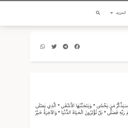
المزيد
* سَيَذَّكَّرُ مَن يَخْشَى * وَيَتَجَنَّبُهَا الأَشْقَى * الَّذِي يَصْلَى
بِّهِ فَصَلَّى * بَلْ تُؤْثِرُونَ الْحَيَاةَ الدُّنْيَا * وَالآخِرَةُ خَيْرٌ