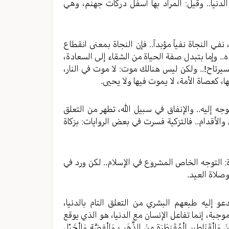
ى نار الدنيا.. وقيل: المراد بها أسفل دركات جهنم، وهي
عاً، نفي النجاة نفياً مؤبداً.. فإن النجاة بمعنى انقطاع
. وإما بتبدل صفة الحياة من الشقاء إلى السعادة،
 سيرتاح!.. ولكن ليس هنالك موت: لا موت في النار،
ا، كعصاة الأمة، لا يموت فيها ولا يحيى.
 بالتوجه إليه.. والإنفاق في سبيل الله، تطهر من التعلق
والأقدام.. فالتزكية فسرت في بعض الروايات: بزكاة
وبالصلاة: التوجه الخاص المشروع في الإسلام.. لكن ورد في
وصلاة العيد.
 ما يدعو إليه طبعهم البشري من التعلق التام بالدنيا،
 موجبة، إنما تفاعل الإنسان مع الدنيا، هو الذي يوقع
لْقَنَاطِيرِ الْمُقَنطَرَةِ مِنَ الذَّهَبِ وَالْفِضَّةِ وَالْخَيْلِ