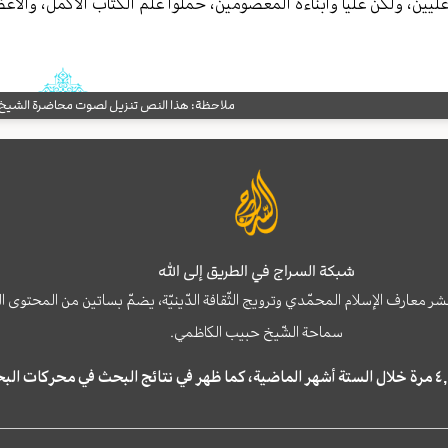
ليين، ولكن علياً وأبناءه المعصومين، حملوا علم الكتاب الأكمل، والأعظ
ملاحظة: هذا النص تنزيل لصوت محاضرة الشيخ حب
شبكة السراج في الطريق إلى الله
نشر معارف الإسلام المحمّدي وترويج الثّقافة الدّينيّة، يضمّ بساتين من المحت
سماحة الشّيخ حبيب الكاظمي.