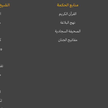
منابع الحكمة
الشيخ
القرآن الكريم
ا
نهج البلاغة
م
الصحيفة السجادية
مفاتيح الجنان
ك
وم
تفس
م
ا
لك