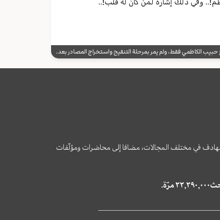
م!.. وفي ذلك إشارة لمن كان له قلب!..
يب الكاظمي فقط، ولم يمر بمرحلة التنقيح واستخراج المصادر بعد.
وى الهادف في مختلف المجالات، مضافا إلى محاضرات ومؤلّفات