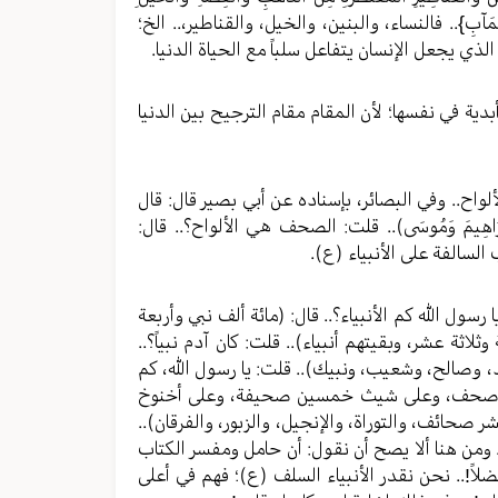
َهُ حُسْنُ الْمَآبِ}.. فالنساء، والبنين، والخيل، والقناطير،.. الخ؛
ذي يجعل الإنسان يتفاعل سلباً مع الحياة الدنيا.
اقية أبدية في نفسها؛ لأن المقام مقام الترجيح بين الدنيا
 الألواح.. وفي البصائر، بإسناده عن أبي بصير قال: قال
َاهِيمَ وَمُوسَى).. قلت: الصحف هي الألواح؟.. قال:
السالفة على الأنبياء (ع).
ا رسول الله كم الأنبياء؟.. قال: (مائة ألف نبي وأربعة
ثلاثة عشر، وبقيتهم أنبياء).. قلت: كان آدم نبياً؟..
 هود، وصالح، وشعيب، ونبيك).. قلت: يا رسول الله، كم
 عشرة صحف، وعلى شيث خمسين صحيفة، وعلى أخنوخ
حائف، والتوراة، والإنجيل، والزبور، والفرقان)..
. ومن هنا ألا يصح أن نقول: أن حامل ومفسر الكتاب
اً!.. نحن نقدر الأنبياء السلف (ع)؛ فهم في أعلى