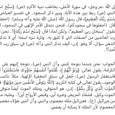
ن الله -عز وجل- في سورة الأعلى، يخاطب نبيه الأكرم (ص): {سَبِّحِ اسْمَ 
لنبي (ص) ربط بين هذه الآية، وبين ذكر السجود.. في تفسير العياشي، ع
ِاسْمِ رَبِّكَ الْعَظِيمِ}، قال رسول الله (صلى الله عليه وآله وسلم): (اجعلوها
ال: (اجعلوها في سجودكم).. فنحن نتمثل الأمر الإلهي في السجود، ل
قول: “سبحان ربي العظيم”.. ولكن لماذا قال: {سَبِّحِ اسْمَ رَبِّكَ}؟.. نحن
ب العالمين من الصفات التي لا تليق به.. وتارة ننزه اسمه؛ أي لا نذكر
لذهن سؤال، ألا وهو: إذن، كيف نذكر النبي وآله (ص) في سياق رب الع
حداً؟..
لجواب: نحن عندما نتوجه للنبي وآل النبي (ص)، نتوجه إليهم على أنه
لكرامة، يقول تعالى: {وَلَوْ أَنَّهُمْ إِذ ظَّلَمُواْ أَنفُسَهُمْ جَاؤُوكَ فَاسْتَغْفَرُواْ اللَّهَ و
استغفار الرسول (ص)، جُعل في سياق المغفرة الإلهية.. مثلاً: بال
لوجود، يقول تعالى في كتابه الكريم: {اللَّهُ يَتَوَفَّى الأَنفُسَ حِينَ مَوْتِهَا}؛ 
لْمَوْتِ الَّذِي وُكِّلَ بِكُمْ}.. إذن، هو المتوفي، وملك الموت أيضاً 
لموت وكيل.. فشفاء المريض وغيره أين، وقبض الأرواح أين؟.. وعليه، ما 
ن عزرائيل (ع).. فعزرائيل ملك معصوم، والنبي وآل النبي هؤلاء معص
لمعصوم؛ لأن الملك لا يمكنه أن يعصي.