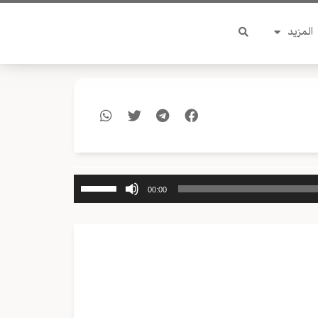
المزيد
استخدم
00:00
مفاتيح
الأسهم
أعلى/
أسفل
لزيادة
أو
خفض