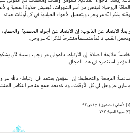
ثالثاً: إيجاد الأجواء العبادية: للمؤمن وقفات ومحطات مع المولى سب
الطاقة الروحية؛ فيتحرر من أسر الشهوات، فيعيش حلاوة المحبة والأن
وقته بذكر الله عز وجل، وبتفعيل الأجواء العبادية في كل أوقات حياته.
رابعاً: الابتعاد عن الذنوب: إن الابتعاد عن أجواء المعصية والخطايا
وتجعل القلب دائماً منبسطاً منشرحاً لذكر الله عز وجل.
خامساً: ملازمة الصلاة: إن الارتباط بالمولى عز وجل، وسيلة لأن يشك
للمؤمن استثماره في هذا المجال.
سادساً: البرمجة والتخطيط: إن المؤمن يعتمد في ارتباطه بالله عز 
بالباري عز وجل في كل الأوقات.. وذاك بعد جمع عناصر التكامل المنشو
[١]
الأمالي (للصدوق) ج١ ص٩٣
[٢]
سورة البقرة: ٢١٢