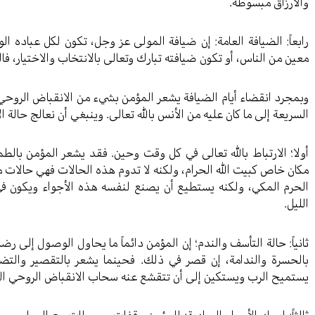
والأرزاق مبسوطة.
رابعاً: الضيافة العامة: إن ضيافة المولى عز وجل، تكون لكل عباده ال
معين من الناس، أو تكون ضيافته تبارك وتعالى بالانتخاب والاختيار، فا
وبمجرد انقضاء أيام الضيافة يشعر المؤمن بشيء من الانقباض الروحي،
السريعة إلى ما كان عليه من الأنس بالله تعالى. وينبغي أن نعالج حالة 
أولا؛ الارتباط بالله تعالى في كل وقت وحين. فقد يشعر المؤمن بالط
مكان خاص كبيت الله الحرام، ولكنه لا تدوم هذه الحالات فهي حالات مؤ
الحرم المكي، ولكنه يستطيع أن يصنع لنفسه هذه الأجواء ويكون في
الليل.
ثانياً: حالة التأسف والندم؛ إن المؤمن دائماً ما يحاول الوصول إلى 
بالحسرة والندامة، إن قصر في ذلك. فحينما يشعر بالتقصير والتضيي
يستميح الرب ويستكين إلى أن تتقشع عنه سحاب الانقباض الروحي ال