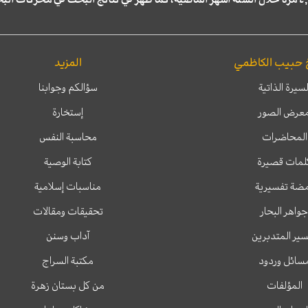
 حبيب الكاظمي
المزيد
لسيرة الذاتية
سؤالكم وجوابنا
عرض الصور
إستخارة
المحاضرات
محاسبة النفس
لمات قصيرة
كتابة الوصية
ضة تفسيرية
مناسبات إسلامية
جواهر البحار
تحقيقات ومقالات
ير المتدبرين
آداب وسنن
سائل وردود
مكتبة السراج
المؤلفات
من كل بستان زهرة