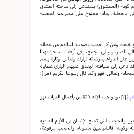
حكم كونه (المعشوق) يستدعي إلى ساحته العشاق
ان بالعطية، وبابه مفتوح على مصراعيه لمحبيه
ميع خلقه، ومن كل حدب وصوب؛ لينالهم من عطائه
لي القدر، وليالي الجمع، وفي أوقات السحر؛ فهذا
زين على الدوام بمرضاته تبارك وتعالى. وتارة ينعم
 قد دعي إلى ضيافته؛ ليغدق عليهم الباري عطاياه
حانه وتعالى، فهو وكما قال رسولنا الكريم (ص):
َابٍ)
[٢]
، ومواهب الإله لا تقاس بأعمال العباد، فهو
قيل والحجب التي تمنع الإنسان في الأيام العادية
ائه وكرمه. فالشياطين مغلولة، والحجب مرفوعة،