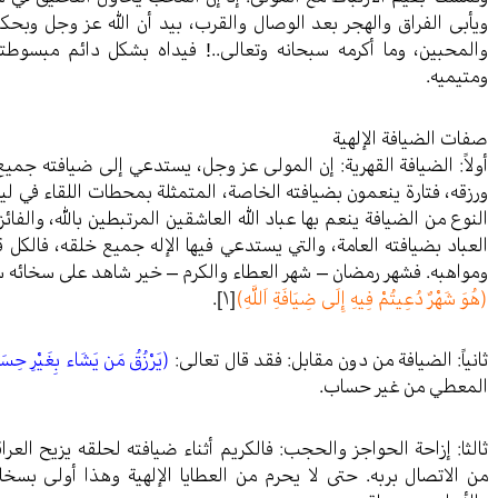
ويأبى الفراق والهجر بعد الوصال والقرب، بيد أن الله عز وجل وب
والمحبين، وما أكرمه سبحانه وتعالى..! فيداه بشكل دائم مبسوطت
ومتيميه.
صفات الضيافة الإلهية
أولاً: الضيافة القهرية: إن المولى عز وجل، يستدعي إلى ضيافته ج
ورزقه، فتارة ينعمون بضيافته الخاصة، المتمثلة بمحطات اللقاء في ليا
النوع من الضيافة ينعم بها عباد الله العاشقين المرتبطين بالله، والفائ
العباد بضيافته العامة، والتي يستدعي فيها الإله جميع خلقه، فالكل
ومواهبه. فشهر رمضان – شهر العطاء والكرم – خير شاهد على سخائه سب
(هُوَ شَهْرٌ دُعِيتُمْ فِيهِ إِلَى ضِيَافَةِ اَللَّهِ)
[١]
.
ثانياً: الضيافة من دون مقابل: فقد قال تعالى:
(يَرْزُقُ مَن يَشَاء بِغَيْرِ حِس
المعطي من غير حساب.
ثالثا: إزاحة الحواجز والحجب: فالكريم أثناء ضيافته لحلقه يزيح العرا
من الاتصال بربه. حتى لا يحرم من العطايا الإلهية وهذا أولى بسخ