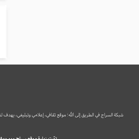
شبكة السراج في الطريق إلى الله؛ موقع ثقافي، إعلامي وتبليغي، يهدف ل
تمّت زيارة موقع سراج ٤,٨٠٠,٠٠٠ مرة خلال الستة أشهر الماضية، كما ظهر في نتائج البحث في محركات البحث٢٢,٢٩٠,٠٠٠ مرّة.