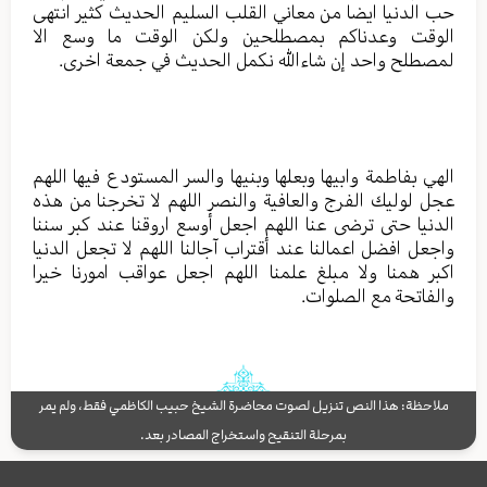
حب الدنيا ايضا من معاني القلب السليم الحديث كثير انتهى
الوقت وعدناكم بمصطلحين ولكن الوقت ما وسع الا
لمصطلح واحد إن شاءالله نكمل الحديث في جمعة اخرى.
الهي بفاطمة وابيها وبعلها وبنيها والسر المستودع فيها اللهم
عجل لوليك الفرج والعافية والنصر اللهم لا تخرجنا من هذه
الدنيا حتى ترضى عنا اللهم اجعل أوسع اروقنا عند كبر سننا
واجعل افضل اعمالنا عند أقتراب آجالنا اللهم لا تجعل الدنيا
اكبر همنا ولا مبلغ علمنا اللهم اجعل عواقب امورنا خيرا
والفاتحة مع الصلوات.
ملاحظة: هذا النص تنزيل لصوت محاضرة الشيخ حبيب الكاظمي فقط، ولم يمر
بمرحلة التنقيح واستخراج المصادر بعد.