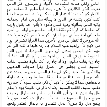
الناس ولكن هناك اسثناءات الأنبياء والمرسلون اكثر الناس
تعرضاً لأذى الكافرين اذاً جيء ربك قلباً سليم، لا تلتفت الى
الأغيار كن لله عبداً لا تنظر الى أنعكاس ذلك البعض منا يقرأ
كتب كثيرة يتفقه في الدين لا يسأله سائل مرة امام الجماعة
يأتيه الناس يسألونه ومرة انسان مأموم لا يأتيه احد يقول يا رب
كم تعلمنا كم قرأنا كم تثقفنا قرأت التفسير من اوله الى آخره
ما جائني احد يسألني عن القرآن الكريم لا تيأس كن جميلا عند
الله عزوجل لا تنظر الى مرايا الآخرين هذا المرايا تكسر في يوم
من الايام اذاً ابراهيم عليه السلام جاء ربه طبعا ما قلته الآن أمر
مهم لئن البعض يمشي في طريق العبودية لا يرى الآثار
الدنيوية ضيق في المال الى آخره يقول أين آثار العباده؟ أذ
جاء ربه بقلب سليم، اولا أذ جاء ربه أنت عليك بكسب القلب
السليم انسان يجلس في المنزل يقرأ مناجات المحبين
والتائبين هذا جيد ولكن في مقام العمل يعمل ما يبعده عن
الله عزوجل هذا تناقض تطلب قلبا سليما وجوارحك ملوثة
بالمعاصي هذا لا يمكن اذاً لابد أن تأتي بقلب سليم أذ جاء ربه
بقلب سليم، القلب السليم ايضا له ذكر في القيامة يوم لا ينفع
مال ولا بنون الا من أتى الله بقلب سليم هنا سئوال وجواب
سريع حول الموضوع نفسه: اذاً السئوال هو كيف يقول لا
ينفع مال ولا بنون؟ المال نتصدق به بالمال نعتمر ونحج