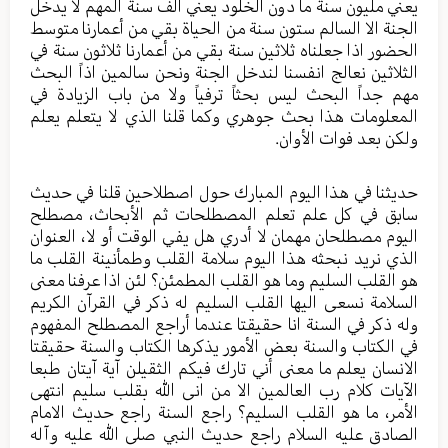
يعني مليون سنة ما دون الخلود يعني الف سنة المهم لا يدخل
الجنة الا السالم ستون سنة من الحياة بقي من أعمارنا متوسط
الحضور اذا جعلناه ثلاثين سنة بقي من أعمارنا ثلاثون سنة في
الثلاثين نعالج انفسنا لندخل الجنة ونحن سالمين اذاً البحث
مهم جداً البحث ليس بحثاً ترفياً ولا من باب الزيادة في
المعلومات هذا بحث جوهري وكما قلنا الذي لا يتعلم يعلم
ولكن بعد فوات الأوان.
حديثنا في هذا اليوم المبارك حول اصطلاحين قلنا في حديث
سابق في كل علم تعلم المصطلحات ثم الأبحاث، مصطلح
اليوم مصطلحان مهمان لا أدري هل يفي الوقت أو لا، العنوان
الذي نريد نبحثه هذا اليوم سلامة القلب وطمأنينة القلب ما
هو القلب السليم وما هو القلب المطمئن؟ لئن اذا عرفنا معنى
السلامة نسعى اليها القلب السليم له ذكر في القرآن الكريم
وله ذكر في السنة انا حقيقتا عندما أراجع المصطلح المفهوم
في الكتاب والسنة بعض الأمور يذكرها الكتاب والسنة حقيقتا
الانسان يعلم ما معنى أني تارك فيكم الثقيلن آية آيتان طبعا
الآيات كلام رب العالمين الا من انى الله بقلب سليم انتهى
الأمر، ما هو القلب السليم؟ راجع السنة راجع حديث الامام
الصادق عليه السلام راجع حديث النبي صلى الله عليه وآله