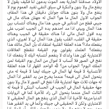
الاولاد صدقتنا الجارية بعد الموت يدعون لنا فكيف يقول لا
ينفع مال ولا بنون والنكرة في سياق النفي تفيد العموم يوم لا
ينفع مال ولا بنون هناك جوابان دقيقان في هذا المقام،
الجواب الاول المال ما هو؟ المال له جهتان هناك مال في
جيبي قطع من الدنانير في جيبي هذا مال وهناك أنتساب بين
هذا المال وبيني اذا مد احدهم يده الى الجيب اضرب على
يده اقول المال مالي اذاً هناك حقيقة في الجيب وهناك
حقيقة في القلب، القلب يقول هذا المال لي لا لغيري، الذي
ينفعك ماذا؟ هذه العلقة القلبية اعتقادك بأن المال مالك هذا
ينفعك؟ العلماء يقولون يوم القيامة تتقطع العلاقات
الاعتبارية كون هذا ولدك لا ينفعم أنتسابه اليك لا ينفعك اذا
نفخ في الصور فلا أنساب لا اموال من المال يوم القيامة لمن
الملك اليوم؟ الجواب من؟ لله الواحد القهار اذاً هذه العلقة
الأنتسابية لا قيمة لها المال في جيبك ايضا لا قيمة له متى
يتحول المال الى قيمه؟ عندما يخرج من يد الفقير اذاً المال
له جهات ثلاث جهة اعتبارية فأذا نفخ في الصور لا مال ولا بنون
جهة حقيقية المال في الجيب في الحساب البنكي لا قيمة له
الثالث المال عندما يتحول الى زاد للآخرة كما في الروايات
الدنيا مزرعة الآخرة اذاً المال الذي ينفع هو المال الحقيقي لا
الاعتباري ولكن لا الحقيقي في جيبك وأنما في يد الفقير هذا
معنى يوم لا ينفع مال ولا بنون، والجواب الثاني أن المال اذا