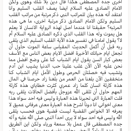
اخرى جده المصطفى هكذا قال دين بلا شك وهوى ولكن
الامام الصادق عليه السلام ايضا يصف القلب السليم وانا
اعتقد أنه هذه بيان للمراتب النبي ذكر مرتبة من مراتب القلب
السليم ولكن الامام الصادق ذكر مرتبة اخرى، ما هي هذه
المرتبه؟ حقيقتا انا عندما اصل لهذه الرواية الانسان لا يعلم
هل يموت وله هذا القلب الذي ذكره الصادق عليه السلام أم
لا؟ يقول امامنا في تفسير هذه الآية القلب السليم الذي يلقى
ربه قبل أن أكمل الحديث المقياس ساعة الموت حاول أن
تجعل ايام حياتك الأخيرة افضل الايام بعض الناس مع الأسف
بعض كبار السن يقول ايام الشباب كنا على وضع افضل مما
نحن عليه الآن الآن غلب علينا حب الدنيا يشيب ابن آدم
وتشيب فيه خصلتان الحرص وطول الأمل ايام الشباب كنا
متخففين الآن بلغنا من العمر من بلغنا زاد حرصنا في المال
هذه كارثة انسان كلما زاد عمري كثرت خطاياي هذه كارثة
المهم حاول أن تلقى الله عزوجل بأفضل الحالات يلقى ربه
قلت العبارة التي تحيرنا هذه العبارة وليس فيه احد سواه هذا
معنى اخواني انا دوناً اشرح هذه العبارة معنى عرفاني عميق لا
يعرفه الا الخواص القضية ليست قضية هوى فحسب يلقى
الله وليس فيه احد سواه لا يرى احداً النبي صلى الله عليه وآله
جده المصطفى قال عمل بلا سمعة ورياء ولكن اين الطريق
الى عدم الرياء؟ البعض يجاهد نفسه يوم يخلص يوم يرائي