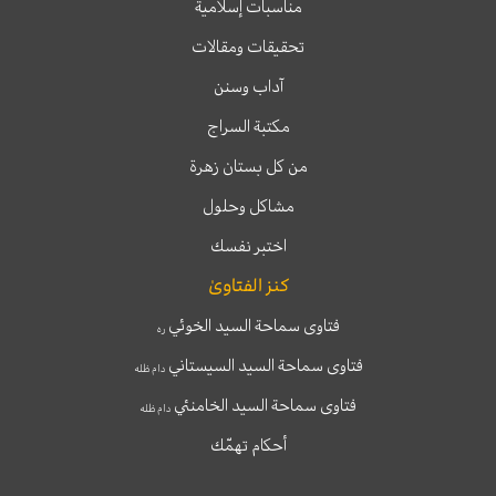
مناسبات إسلامية
تحقيقات ومقالات
آداب وسنن
مكتبة السراج
من كل بستان زهرة
مشاكل وحلول
اختبر نفسك
كنز الفتاوىٰ
فتاوى سماحة السيد الخوئي
ره
فتاوى سماحة السيد السيستاني
دام ظله
فتاوى سماحة السيد الخامنئي
دام ظله
أحكام تهمّك
T
T
I
F
e
w
n
a