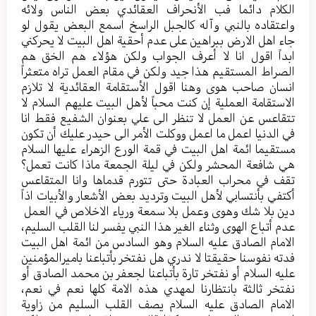
الكلام دائما فب الأنحراف العقائدي بعض الناس ولائه
واعتقاده بالنبي وآله كالجبل الراسخ اسمع البعض يقول لو
جاء اهل الارض ببراهين على عدم أحقية اهل البيت لا يحركني
ابداً اقول انا لا أعرف الجواب ولكن هؤلاء هم الخق هم
الصراط المستقيم هذا جيد ولكن في مقام العمل تراه متعثراً
انسان صاحب هوى وهنا اقول الأستقامة العقائدية لا تلازم
الاستقامة العملية إن كنت محباً لأهل البيت عليهم السلام لا
تتقاعس عن العمل لا تنظر الى علي بعنوان الشفيع فقط انا
في الدنيا اعمل ما اعمل ووكلت الأمر الى حيدر عليك أن تكون
مستقيما ائمة اهل البيت في قمة الورع الزهراء عليها السلام
هي شافعة المحشر ولكن في ليلة الجمعة ماذا كانت تعمل؟
تقف في محراب العبادة حتى تتورم قدماها وانا المتقاعس
أكتفي بأنتسابي لأهل البيت وترديد بعض الأشعار والأبيات اذاً
دين بلا شك وهوى وعمل بلا سمعة ورياء الاخلاص في العمل
عدم أتباع الهوى وثناء الغير هذا النبي يفسر لنا القلب السليم،
الامام الصادق عليه السلام وهو السادس من ائمة اهل البيت
فدته نفوسنا حقيقتا لا ندري هل نفتخر بأتباعنا باميرالمؤمنين
عليه السلام أو نفتخر تارة بأتباعنا لجعفر بن محمد الصادق أو
نفتخر ثالثة بانتظارنا لمهدي هذه الامة كلها نعم في نعم،
الامام الصادق عليه السلام يصف القلب السليم من زاوية