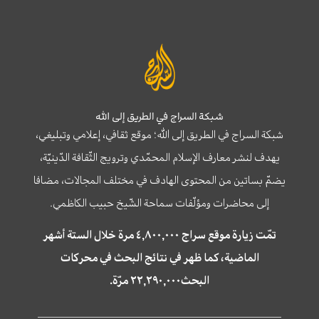
شبكة السراج في الطريق إلى الله
شبكة السراج في الطريق إلى الله؛ موقع ثقافي، إعلامي وتبليغي،
يهدف لنشر معارف الإسلام المحمّدي وترويج الثّقافة الدّينيّة،
يضمّ بساتين من المحتوى الهادف في مختلف المجالات، مضافا
إلى محاضرات ومؤلّفات سماحة الشّيخ حبيب الكاظمي.
تمّت زيارة موقع سراج ٤,٨٠٠,٠٠٠ مرة خلال الستة أشهر
الماضية، كما ظهر في نتائج البحث في محركات
البحث٢٢,٢٩٠,٠٠٠ مرّة.