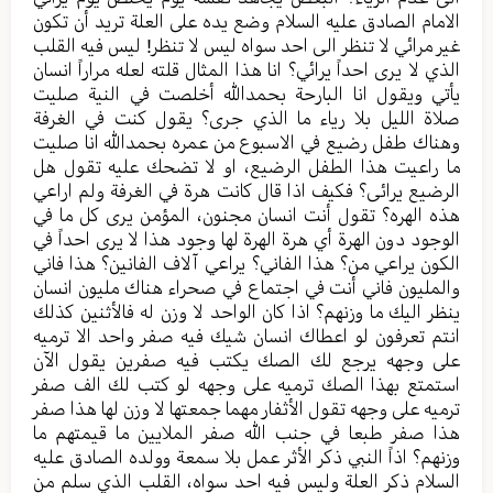
الامام الصادق عليه السلام وضع يده على العلة تريد أن تكون
غير مرائي لا تنظر الى احد سواه ليس لا تنظر! ليس فيه القلب
الذي لا يرى احداً يرائي؟ انا هذا المثال قلته لعله مراراً انسان
يأتي ويقول انا البارحة بحمدالله أخلصت في النية صليت
صلاة الليل بلا رياء ما الذي جرى؟ يقول كنت في الغرفة
وهناك طفل رضيع في الاسبوع من عمره بحمدالله انا صليت
ما راعيت هذا الطفل الرضيع، او لا تضحك عليه تقول هل
الرضيع يرائى؟ فكيف اذا قال كانت هرة في الغرفة ولم اراعي
هذه الهره؟ تقول أنت انسان مجنون، المؤمن يرى كل ما في
الوجود دون الهرة أي هرة الهرة لها وجود هذا لا يرى احداً في
الكون يراعي من؟ هذا الفاني؟ يراعي آلاف الفانين؟ هذا فاني
والمليون فاني أنت في اجتماع في صحراء هناك مليون انسان
ينظر اليك ما وزنهم؟ اذا كان الواحد لا وزن له فالأثنين كذلك
انتم تعرفون لو اعطاك انسان شيك فيه صفر واحد الا ترميه
على وجهه يرجع لك الصك يكتب فيه صفرين يقول الآن
استمتع بهذا الصك ترميه على وجهه لو كتب لك الف صفر
ترميه على وجهه تقول الأثفار مهما جمعتها لا وزن لها هذا صفر
هذا صفر طبعا في جنب الله صفر الملايين ما قيمتهم ما
وزنهم؟ اذاً النبي ذكر الأثر عمل بلا سمعة وولده الصادق عليه
السلام ذكر العلة وليس فيه احد سواه، القلب الذي سلم من