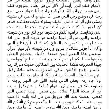
الأقدام خلف النبي رأيت أن الآثار اقل من العدد الموجود خلف
النبي شخصان وآثار القدم أثر قدم واحد تأملت واذا بعلي يضع
رجله في موضع رجل النبي صلى الله عليه وآله علي في مشيته
يمشي على أثر أقدام النبي فكيف بسلوكه فكيف بعقائده افتخر
كن فخورا اذا كنت تسمى أنك ممن شايعت عليا وشايعت
النبي وشايعت ابراهيم كلكم من شيعة نوح لئن نوح من شيعته
ابراهيم والنبي من آثار نبينا ابراهيم من ذريته أتبع النبي امة
جده ابراهيم الشيعي هو المتاع يكفيك فخراً أن تتابع النبي
وآله، اذاً قوس عقائدي سريع وإن من شيعته لأبراهيم القرآن
استعمل هذا التعبير لبيان متابعة الأنبياء لبعضهم البعض
وأتبعوا ملة ابيكم ابراهيم أذ جاء ربه بقلب سليم كونوا معي
جيداً المعروف هكذا الحديث بين الصلاتين حديث مبارك رب
العالمين يفتح الأذهان لتلقي المعلومات هذه ساعة وقبل
النوم ساعة هذه الساعة ساعة مباركة أذ جاء ربه بقلب سليم
اولا جاء ربه، بعض التاس يقيم الليل في النهار زوجته لا
تحترمه مثلا في العمل في الدوام كما يقال يهان يقول يا رب
أين أثر صلاة الليل؟ صلاة الليل تعطي الهيبة تعطي النور
تعطي العظمة عند الله عزوجل من قال لك بأنك اذا كنت
وجيها عند الله كنت وجيها عند الناس؟ نعم من كان لله كان الله
له من اصلح ما بينه وبين الله عزوجل اصلح الله ما بينه وبين