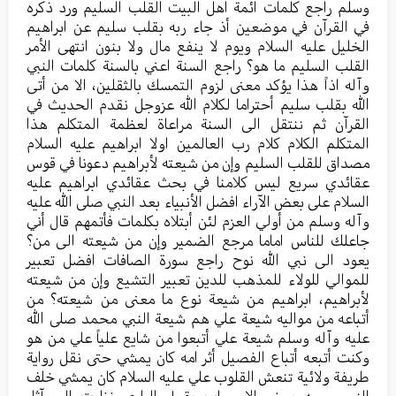
وسلم راجع كلمات ائمة اهل البيت القلب السليم ورد ذكره
في القرآن في موضعين أذ جاء ربه بقلب سليم عن ابراهيم
الخليل عليه السلام ويوم لا ينفع مال ولا بنون انتهى الأمر
القلب السليم ما هو؟ راجع السنة اعني بالسنة كلمات النبي
وآله اذاً هذا يؤكد معنى لزوم التمسك بالثقلين، الا من أتى
الله بقلب سليم أحتراما لكلام الله عزوجل نقدم الحديث في
القرآن ثم ننتقل الى السنة مراعاة لعظمة المتكلم هذا
المتكلم الكلام كلام رب العالمين اولا ابراهيم عليه السلام
مصداق للقلب السليم وإن من شيعته لأبراهيم دعونا في قوس
عقائدي سريع ليس كلامنا في بحث عقائدي ابراهيم عليه
السلام على بعض الآراء افضل الأنبياء بعد النبي صلى الله عليه
وآله وسلم من أولي العزم لئن أبتلاه بكلمات فأتمهم قال أني
جاعلك للناس اماما مرجع الضمير وإن من شيعته الى من؟
يعود الى نبي الله نوح راجع سورة الصافات افضل تعبير
للموالي للولاء للمذهب للدين تعبير التشيع وإن من شيعته
لأبراهيم، ابراهيم من شيعة نوع ما معنى من شيعته؟ من
أتباعه من مواليه شيعة علي هم شيعة النبي محمد صلى الله
عليه وآله وسلم شيعة علي أتبعوا من شايع علياً علي من هو
وكنت أتبعه أتباع الفصيل أثر امه كان يمشي حتى نقل رواية
طريفة ولائية تنعش القلوب علي عليه السلام كان يمشي خلف
النبي ومعه بعض الاصحاب يقول الراوي نظرت الى آثار