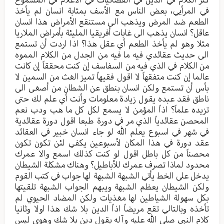
في المرأيي، بعض الناس مع الأسف بمثابة انسان لم يأخذ
الطعم ضد المرض ويذهب الى مستنقع الأمراض هذا انسان
عاقل؟ انسان يذهب الى غابات أفريقيا المليئة بأمراض الملاريا
مثلا وهو لم يأخذ الطعم أي عقل هذا؟ اذا اردت أن تستمع
الى حديث عقائدي فيه ما فيه من الجدل من الكلام المموه
من الكلام في الذي فيه من السفاسف إن كنت محققاً إن كانت
عالما إن كنت متفقهاً لا اقول فقيهاً تميز الغث من السمين لا
بأس أن تستمع ولكن انسان بنطق عن الشطان من أصغى الى
ناطق فقد عبده يقول زيادة معلومات وأنت أي علم لك حتى
تزيده علماً؟ اذاً المؤمن لا يسمع لكل كل ما هب ودب نعم
المحصن عقائدياً الذي مر في دورة طبعا اقول دورة عقائدية
في شهر في اسبوع يعلم الله لو جاء انسان خبير في العقائد
عقد دورة في هذا المكان لأسبوعين يكفي لئن تكون تكون
محصناً من كل باطل اقول لو كنت كذلك اسمع والا عمرك
محدود لماذا تصرف عمرك للأباطيل؟ وهناك مشكلة الشيطان
يدخل على الخط يأتي الشبهة الشبهة لها جواب في كتب القوم
ولكن الشيطان يعظم الشبهة ويبهم الجواب الشبهة تلقيتها
بكل سهولة الشياطين لها مغذيات ولكن المضاد الحيوي لم
تأخذه وبالتالي تقع مريضاً اذاً الدين بلا شك هذا اولا وثانيا
كلام النبي صلى الله عليه وآله يقول دين بلا شك وهوى ليس