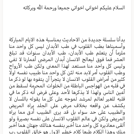
السلام عليكم اخواني اخواتي جميعا ورحمة الله وبركاته
بدأنا سلسلة جديدة من الاحاديث بمناسبة هذه الايام المباركة
وأسميناها بطب القلوب في طب الأبدان ليس كل واحد منا
ملزماً أن يتعلم طب الأبدان، طب الأبدان سنوات قد تبلغ
العشر فما فوق ليعالج الانسان أبدان المرضى أعمارنا لا تفي
وليس كل واحد منا مستعد لهذا المعنى ولكن طب الأرواح
وطب القلوب أمر لابد منه لئن كل واحد منا طبيب نفسه اولا
كثير من أمراض القلوب الانسان لا يتجرأ أن يتفوه بها لو ذكر ما
في قلبه من الهواجس الباطلة من الخلوات المحرمة لسقط من
أعين الناس ولهذا لا يذكرها لأحد وعلى فرض أنه ذكر ما في
قلبه للغير لعالم لمرشد لموجه على كلٍ ما يقوله باللسان لا
يكشف عن واقعه بخلاف مرض على الجلد يراه المريض
والطبيب على حد سواء بل قد يرى الطبيب أدق مما يراه
المريض ولكن في عالم القلوب الانسان على نفسه بصيرة ولو
ألقى معاذيره كل واحد منا أخبر بنفسه هنالك جهتان هما أخبر
منك وهذا الكلام طبعا كلام خطير الاول هو خالق القلوب رب