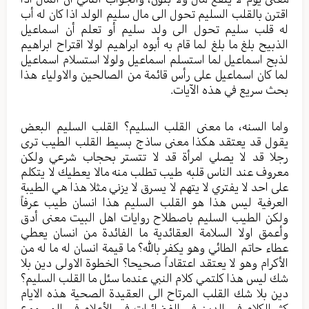
اقترن بالقلب السليم تحول الى مال سليم الولد اذا كان له أب
له قلب سليم تحول الى ولد سليم أو تعلم أن اسماعيل
الذبيح بلغ ما بلغ لما قام به أبوه ابراهيم لولا اقتراح ابراهيم
لذبح اسماعيل لما استسلم اسماعيل ولولا استسلام اسماعيل
لما كان اسماعيل على رأس قائمة من الصالحين والاولياء هذا
بحث سريع في هذه الآيات.
واما السنه، ما معنى القلب السليم؟ القلب السليم البعض
يقول قد يعتقد هكذا معنى ساذج بسيط القلب الطيب ترى
رجلا قد لا يصلي امرأة قد لا تتستر بحجاب شرعي ولكن
معروف عند الناس قلبه طيب تطلب منه مالا يعطيك لا يتكلم
على احد لا يفتري لا يتهم لا يسرق لا يزني مثلا هذا هي الطيبة
العرفية ليس هذا هو القلب السليم هذا انسان طيب عرفاً
ولكن الطيب السليم باصطلاح روايات اهل البيت معنى أدق
وأعمق اولا السلامة العقائدية ما الفائدة من انسان يعطي
عطاء حاتم الطائي وهو يكفر بالله؟ ما قيمة انسان له ما له من
الأكرام وهو لا يعتقد اعتقاداً صحيحا؟ الخطوة الاولى دين بلا
شك ليس هذا كلتمي كلام النبي عندما سئل ما القلب السليم؟
دين بلا شك القلب المرتاح الى العقيدة الصحية هذه الايام
كثر الكلام في الدين في الفضائيات في الأعلام في المسموع