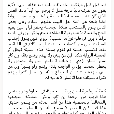
قلنا قبل قليل مرتكب الخطيئة يسلب منه عقله النبي الأكرم
يقول من غارف ذنباً فارقه عقل لا يرجع اليه أبداً ذلك العقل
الذي كان عند المعصية ذلك العقل ذهب ولن يعود الرواية
ايضا بليغة عن ائمة اهل البيت عليهم السلام وهي بعض
الناس يقوم بالمستحب صلاة الجماعة يحظر قيام الليل يقيم
الحج والعمرة يذهب زيارة المشاهد يلتزم ولكن يرى في باطنه
فراغاً لا يرى في قلبه نوراً ما السبب؟ الرواية تبين يقول إجتناب
السيئات أولى من أكتساب الحسنات ليس الكلام في الفرائض
فقط تكتسب حسنة ثم تقوم بسيئة هذه السيئة تبطل أثر
الحسنة الرواية هكذا فإن من يبني ولا يهدم يرتفع بنائه وإن كان
يسيراً انسان يؤدي الواجبات لا يقيم الليل ولا يتصدق ولا
يحظر الجماعة يؤدي الواجب بنائه يرتفع ولو يسيراً وإن من
يبني ويهدم يوشك أن لا يرتفع بنائه من يعمل كثيرا ويهدم
كثيرا بالسيئات هذا الانسان لا عاقبة له.
كلمة أخيرة مرة انسان يرتكب الخطيئة في الخلوة وهو يستحي
هذا قريب من الرحمة إن تاب ولكن المشكلة المجاهرة
بالمخالفة بالمعصية هذا من أشد المآثم من يسمع حديثي
هذا قد يكون البعض لا سامح الله من النساء المتبرجات
مشكلة المتبرجة أنها متجاهرة بالمعصية تخرج للشارع يراها