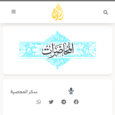
خطي
لى
لمحتوى
سكر المعصية