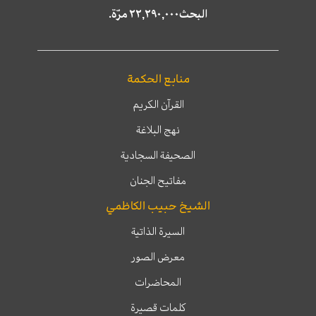
البحث٢٢,٢٩٠,٠٠٠ مرّة.
منابع الحكمة
القرآن الكريم
نهج البلاغة
الصحيفة السجادية
مفاتيح الجنان
الشيخ حبيب الكاظمي
السيرة الذاتية
معرض الصور
المحاضرات
كلمات قصيرة