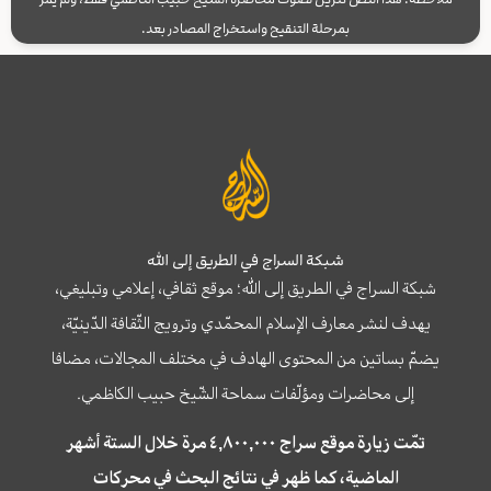
بمرحلة التنقيح واستخراج المصادر بعد.
شبكة السراج في الطريق إلى الله
شبكة السراج في الطريق إلى الله؛ موقع ثقافي، إعلامي وتبليغي،
يهدف لنشر معارف الإسلام المحمّدي وترويج الثّقافة الدّينيّة،
يضمّ بساتين من المحتوى الهادف في مختلف المجالات، مضافا
إلى محاضرات ومؤلّفات سماحة الشّيخ حبيب الكاظمي.
تمّت زيارة موقع سراج ٤,٨٠٠,٠٠٠ مرة خلال الستة أشهر
الماضية، كما ظهر في نتائج البحث في محركات