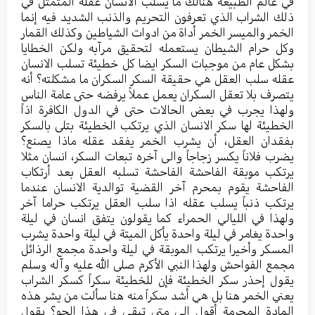
في عالم الطبيعة هنالك ما يسلب الانسان عقله المتمثل في
ذلك الشراب الذي تعرفون التحريم والذنب الشديد فيه إنما
الخمر والميسر الخمر أداة من ادوات الشياطين وكذلك القمار
وكل حرام الشيطان يستعمله لتحقيق مرآبه ولكن الخطايا
بشكل عام من موجبات السكر ايضا كل خطيئة تسلب الانسان
عقله سلب العقل هي حقيقة السكر السكران ما مشكلته؟ أنه
يتصرف بلا تعقل السكران يعمل عملاً يرفضه حتى عامة الناس
ولهذا يجرب في بعض الحالات حتى في الدول الكافرة اذاً
الخطيئة لها سكر الانسان الذي يرتكب الخطيئة بتلى بالسكر
بفقدان العقل، أن يشرب الخمر يفقد عقله ماذا يصنع؟
يضرب فلاناً يكسر زجاجاً والى آخره تبعات السكر، انسان مثلا
يرتكب موبقة الفاحشة الفاحشة تسلبه العقل بعد أرتكاب
الفاحشة يقوم بمحرم آخر القضية توالدية الانسان عندما
يرتكب ذنباً يسلب عقله اذا سلب العقل يرتكب حراما آخر
ولهذا في الليالي الحمراء كما يقولون يتفق انسان في ليلة
واحدة يغامر في ليلة واحدة يأكل الميتة في ليلة واحدة يشرب
المسكر وأخيرا يرتكب الموبقة في ليلة واحدة مجمع الرذائل
مجمع الفواحش ولهذا النبي الأكرم صلى الله عليه وآله وسلم
يقول إحذر سكر الخطيئة فإن للخطيئة سكراً كسكر الشراب
يعني الخمر هنا بل هي أشد سكراً منه هنا سألت من يشر هذه
المادة المحرمة أقول الى متى تبقى في هذا الجو؟ يقول