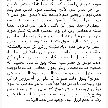
سويعات وينتهي السكر ولكم سكر الخطيئة قد يستمر بالأنسان
الى آخر العمر النبي الأكرم يستشهد بقوله تعالى صم بكم
عمي فهم لا يرجعون صم لا يسمع بكم لا ينطق الحق عمي لا
يرى الصواب وهكذا الانسان المخمور لا يسمع ولا يبصر،
البعض في حياته يقول أين الأنتقام الألهي الذي تذكرونه الدنيا
مليئة بالمعاصي وفي كل يوم الحضارة الحديثة تبتكر صورة
من صور الحرام قبل عشرات السنين من كان يحب أن ينظر الى
الحرام يذهب الى السوق مثلا قد يجد وقد لا يجد ما يحرم
النظر اليه ولكن هذه الأيام بكبسة زر ترى كل شيء والمشكلة
انتقلت حتى الى أطفالنا الصغار ترى طفلا في الخامسة
والسادسة يعمل ما يعمله الكبار من النظر الى الحرام ولكن
امامنا موسى بن جعفر عليه السلام يبين لنا هذه الحقيقة أنه
صحيح هنالك معاصي ولكن بجوار المعاصي هنالك ما يوجب
تأخير نزول العذاب والعقاب هناك موجب وهناك مانع ما هي
الموانع؟ يقول امامنا صلوات الله عليه إن لله عزوجل في كل
يوم وليلة منادياً ينادي مهلاً مهلاً عباد الله عن معاصي الله فلولا
بهائم رتع وصبية رضع وشيوخ ركع صبي رضيع بهيمة لا تعقل
وشيخ كبير السن يعبد ربه لصب عليكم العذاب صباً ترضون
رضا اذاً عدم نزول البلاء لوجود مثل هذه البركات.