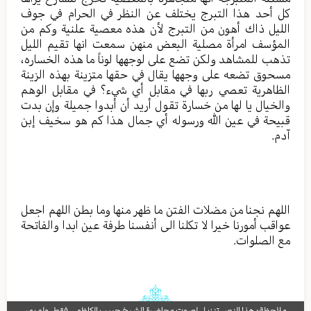
كل أحد هذا التبرج يختلف عن النظر في الحرام في جوف
الليل ذاك أهون من التبرج لأن هذه معصية علنية وكم من
المؤسف امرأة مصلية البعض منهن سمعت انها تقيم الليل
تذهب للمشاهد ولكن تضع على لوجهها لوناً ما هذه الخساره،
مسحوق تضعه على وجهها يقال في حقها متزينة بهذه الزينة
الظاهرية تعصي ربها في مقابل أي شيء؟ في مقابل الوهم
والخيال يا لها من خسارة تقول أريد أن أبدوا جميلة وإن بدت
قبيحة في عين الله ورسوله أي جمال هذا كم هو سخيف إبن
آدم.
اللهم نجنا من مضلات الفتن ما ظهر منها وما بطن اللهم اجعل
عواقب أمورنا خيرا لا تكلنا الى أنفسنا طرفة عين ابدا والفاتحة
مع الصلوات.
ملاحظة: هذا النص تنزيل لصوت محاضرة الشيخ حبيب الكاظمي فقط، ولم يمر