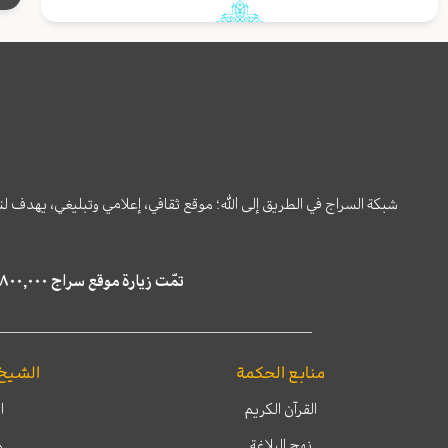
شبكة السراج في الطريق إلى الله؛ موقع ثقافي، إعلامي وتبليغي، يهدف ل
تمّت زيارة موقع سراج ٤,٨٠٠,٠٠٠ مرة خلال الستة أشهر الماضية، كما ظهر في نتائج البحث في محركات البحث٢٢,٢٩٠,٠٠٠ مرّة.
منابع الحكمة
الشيخ
القرآن الكريم
ا
نهج البلاغة
م