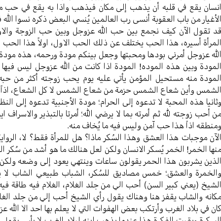
نسان یقع في قلبه أن یذهب إلی مکان فیذهب واذا به یقع في حب من
لأغیار من باب العقوبة أنسی رب العالمین یُنسي البعض ذکره نسوا الله 
د تقول الآن کیف نجمع بین حب الله عزوجل وبین حب الزوجة والاولاد
لمرأة أسيره، هذا الحب یختلف عن ذلك الحب الاول، اولاً هذا الحب 
لله عزوجل أمرني بودها ومحبتها وجعل بینکم مودة ورحمه، هذه مودة 
لمودة وبین هذه الموده! المودة اذا کانت من الله عزوجل لیس فیها خ
لمودة منه مستحیل المؤمن یأتي علیه یوم یحب زوجته أکثر من حبه ل
لشمس وأين شعاع الشمس حزمة من شعاع الشمس لا کل الشعاع، اذاً ال
ثانیا هذه المحبة لا تدعوه إلی الحرام؛ مودة الأجنبیة تدعوه إلی الن
ن أحب زوجته لله ثم أمرته بما لا یرضي الله؛ أمرتا بالتبذیر والاسراف
منطقه اذاً هذا حب آمن ولیس فیه ما یُخاف منه.
لآن موجبات هذا العشق وهذا السُکر ماذا؟ هل للمرأة فقط؟ لا، الرو
نها الخمر! الخمر یُسکر الانسان ولکن لعل هنالك ما هو أشد من سُکر ا
لذین یشربون هذا الحمر یقولون ساعات وینتهي یعود إلی وضعه ولکن س
الخمرة والعشق؛ خمس مصادیق للسُکر، الشباب طبیعي الشاب لا ی
لشیخ (یعني کبیر السن) أحب الي من جلد الغلام، الغلام فیه طاقة ف
کانه والشاب یقفز هنا وهناك یقول رأي الشیخ أحب إلي من جلد الغل
ان في بلاد الغرب وأرتکب بعض الهفوات التي لا یعلم بها احد الا الله ع
لسکرة وبقیت الفکرة هذا عندما یذهب إبنه لبلاد الغرب لا بأس یقول له 