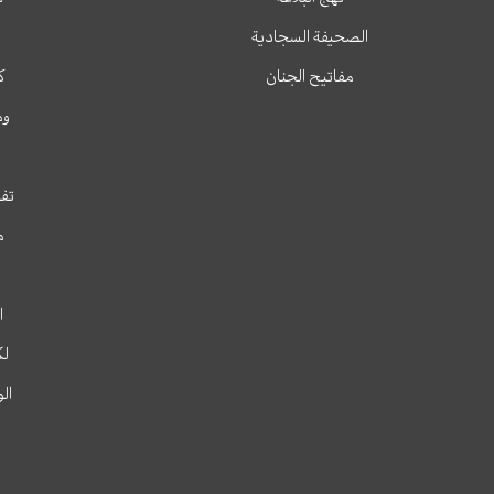
الصحيفة السجادية
مفاتيح الجنان
ك
وم
تفس
م
ا
لك
ال