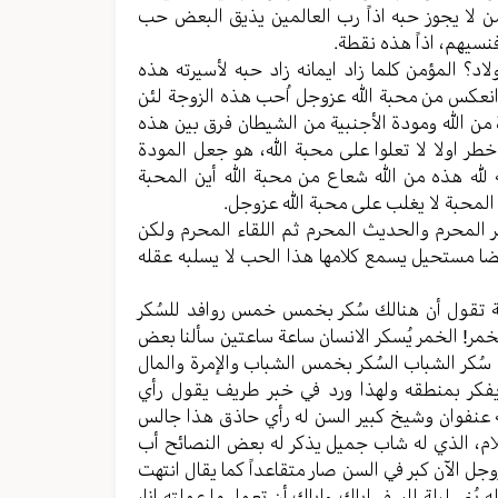
 لا یجوز حبه اذاً رب العالمین یذیق البعض حب
فنسیهم، اذاً هذه نقطة.
؟ المؤمن کلما زاد ایمانه زاد حبه لأسیرته هذه
انعکس من محبة الله عزوجل اُحب هذه الزوجة لئن
من الله ومودة الأجنبیة من الشیطان فرق بین هذه
طر اولا لا تعلوا علی محبة الله، هو جعل المودة
له هذه من الله شعاع من محبة الله أين المحبة
محبة لا یغلب علی محبة الله عزوجل.
ظر المحرم والحدیث المحرم ثم اللقاء المحرم ولکن
 ایضا مستحیل یسمع کلامها هذا الحب لا یسلبه عقله
اية تقول أن هنالك سُکر بخمس خمس روافد للسُکر
لخمر! الخمر یُسکر الانسان ساعة ساعتین سألنا بعض
ُکر الشباب السُکر بخمس الشباب والإمرة والمال
فکر بمنطقه ولهذا ورد في خبر طریف یقول رأي
یه عنفوان وشیخ کبیر السن له رأي حاذق هذا جالس
ام، الذي له شاب جمیل یذکر له بعض النصائح أب
زوجل الآن کبر في السن صار متقاعداً کما یقال انتهت
بُني لیلة للسفر إياك وإياك أن تعمل ما عملته انا،