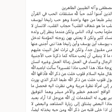
مستوى
الصوت.
مصطفی وآله الطیبین الطاهرین
لذین آمنوا أشد حباً لله مشتقات الحب في القرآن
بشر طبعا من جهة واحدة وهو حب زلیخا لیوسف
قلب ما هو شغاف القلب؟ حجاب القلب، الانسان لا
ماً بحب اولاد الناس ولکن عندما ینظر إلی ولده
اء کثیر ولکن لا یعتني بهن زوجته المؤمنة تدخل
ت بیوسف أين یوسف وأين زلیخا هذا نبي أجنبي عنها
معنی مقبول جداً، ولکن في تراث اهل البیت علیهم
ا لا ینبقي أن یُحب مثاله کما ذکرنا حب الأجنبیة
رجال والنساء في العمل زمالة العمل وغیره انسان
جة مثلا، هذا الحب ماذا تفسیره؟ سألت اباعبدالله
ل علیه السلام قلوب خلت عن ذکر الله فأذاقها الله
یقول قلوب خلت عن ذکر الله طبعا الذکر الذي یورث
ظر إلی امرأة نظرة مریبة وهي نظرت الیه فحصل ما
الواقع احدهم خطیر والآخر مبشر وهما التوفیق
یر یهيء له المقدمات إن الله عزوجل اذا أراد بعبد
اذا البعض یشتاق إلی زیارة المشاهد والبعض لا
 اذا خلی قلبه من ذکر الله ومن حبه یخذله ایضاً،