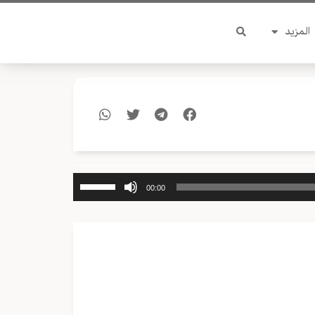
المزيد
استخدم
00:00
مفاتيح
الأسهم
أعلى/
أسفل
لزيادة
أو
خفض