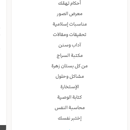
أحكام تهمّك
ق
معرض الصور
ب
ا
مناسبات إسلامية
ح
تحقيقات ومقالات
خ
و
آداب وسنن
ح
مكتبة السراج
أ
و
من كل بستان زهرة
و
مشاكل وحلول
و
الإستخارة
إ
كتابة الوصية
و
محاسبة النفس
إختبر نفسك