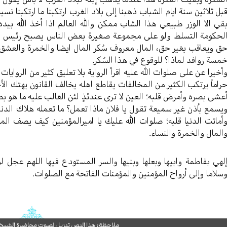
بل ثلاثین سنة ایام الشباب ذهبنا إلی بلاد الغرب ارتکبنا ما ارتکبنا نسی
قي الا الوزر طبیعي هذا الشاب ممکن والله العالم اذا أخذ الله بید
لحکومة التسلط ولو علی مجموعة صغیرة بعض الناس یصبح رئیس قسم
ق ویعاقب بغیر حق، المال معروف سُکر المال ایضا والخمرة والعشق؛
مسة روافد لماذا؟ للوقوع في هذا السُکر.
أخیرا عن علی صلوات الله علیه اقرأ الروایة بلا تعلیق کثیر من الروا
راماً یرتکب الکثیر من المخالفات یقاطع اهله یخالف القانون یهتك ا
عشی بصره وأمرض قلبه؛ العین لا تری عندئذٍ لئن الغالب علیه ما هو ب
یسمع باُذن غیر سمیعة تقول یا فلان ماذا تعمل؟ ما تعمله هلاك الدن
أماتت الدنیا قلبه؛ صلوات الله علیك یا امیرالمؤمنین کیف یصف ا
المال والخمرة والنساء.
لهي بفاطمة وابیها وبعلها وبنیها والسر المستودع فیها اللهم عجل ل
سلاما وإلی أرواح المؤمنین والمؤمنات الفاتحة مع الصلوات.
ملاحظة: هذا النص تنزيل لصوت محاضرة الشيخ حب