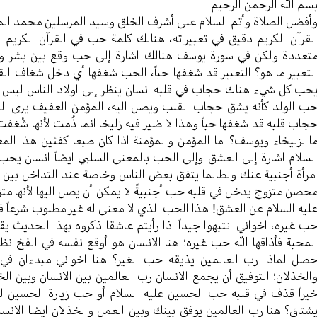
سم الله الرحمن الرحیم
أفضل الصلاة وأتم السلام علی أشرف الخلق وسید المرسلین محمد ال
لقرآن الکریم دقیق في تعبیراته، هنالك کلمة حب في القرآن الکریم ا
تعددة ولکن في سورة یوسف هنالك اشارة إلی حب وقع بین بشر و
لتعبیر ما هو؟ التعبیر قد شغفها حباً، الحب شغفها أي دخل شغاف ال
حب کل شيء هناك حجاب في قلبه انسان ینظر إلی اولاد الناس لیس ملز
ب الولد کأنه یشق حجاب القلب ویصل الیه، المؤمن العفیف یری النس
جاب قلبه قد شغفها حباً وهذا لا ضیر فیه زلیخا انما ذُمت لأنها شُغف
ا لزلیخاء ویوسف؟ اما المؤمن والمؤمنة اذا کان طبعا کفئین هذا ال
لسلام اشارة إلی العشق وإلی الحب بالمعنی السلبي ایضاً انسان یحب م
مرأة أجنبیة عنك ولطالما یتفق بعض الناس وخاصة عند التداخل بین ال
حصن متزوج یدخل في قلبه حب أجنبیةً لا یمکن أن یصل الیها لأنها متزو
لیه السلام عن العشق! هذا الحب الذي لا معنی له غیر مطلوب شرعاً فقا
ب غیره، اخواني انتبهوا جیداً اذا رأيتم عاشقا ذکروه بهذا الحدیث 
لمحبة فأذاقها الله حب غیره؛ هنا الانسان هو أوقع نفسه في الفخ ن
صل لماذا رب العالمین یذیقه حب الغیر؟ هنا اخواني مبدءان في 
الخذلان؛ التوفیق أن یجمع الانسان رب العالمین بین الانسان وبین الخ
یراً قذف في قلبه حب الحسین علیه السلام أو حب زیارة الحسین لم
شتاق؟ هنا رب العالمین یوفق بینك وبین العمل والخذلان ایضا الانسان