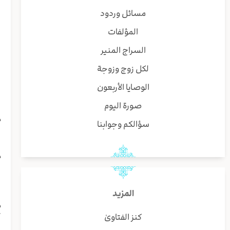
ا
مسائل وردود
ا
المؤلفات
ق
ا
السراج المنير
ا
لكل زوج وزوجة
ا
ا
الوصايا الأربعون
ا
صورة اليوم
و
م
سؤالكم وجوابنا
و
ا
م
ا
و
ا
المزيد
م
كنز الفتاوىٰ
ک
ا