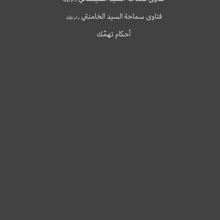
فتاوى سماحة السيد الخامنئي
دام ظله
أحكام تهمّك