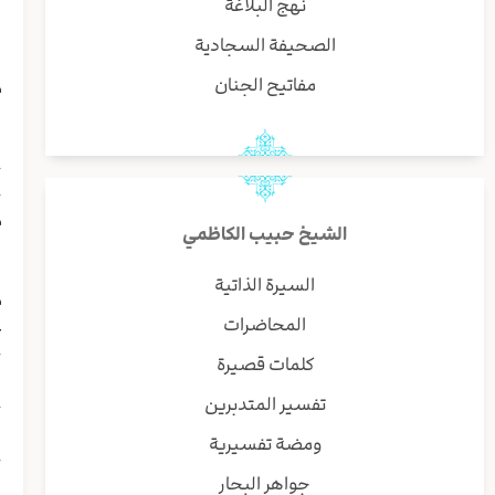
نهج البلاغة
ب
و
الصحيفة السجادية
ا
مفاتيح الجنان
م
ا
ی
ح
ح
م
الشيخ حبيب الكاظمي
ا
ا
السيرة الذاتية
م
المحاضرات
ع
ح
كلمات قصيرة
ا
تفسير المتدبرين
ح
و
ومضة تفسيرية
خ
جواهر البحار
ی