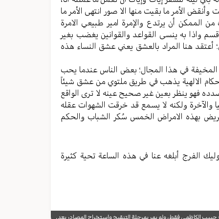
ت وأنقض الأمر ما بقیت منها الا صور انتهی الأمر ما
ه من الممکن أن یرتدع والإمرة امیر طبیعي الامرة
 واذا به ینسی القواعد والقوانین یغضب بغیر
 أعتقد هنا المراد بالعشق یعني عشق النساء هذه
یات المخیفة في هذا المجال؛ بعض الناس عندما یحب
لأحکام الالهیة یذهب في طریق ملتوي من عشق شیئاً
صدده فهو ینظر بعین غیر صحیح عینه لا تری الواقع
یا والآخرة ولکنه لا یسمع قد خرقت الشهوات عقله
لمریض بهذه الامراض الخمس سُکر الشباب والحکم
ولیك الفرج أبلغه عنا في هذه الساعة تحیة کثیرة
يب الكاظمي فقط، ولم يمر بمرحلة التنقيح واستخراج المصادر بعد.