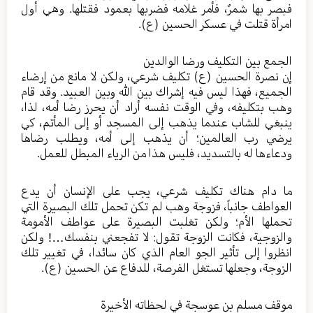
فبصر بها شمرٌ، فأمر غلامه فضربها بعمود فقتلها. وهي أول
امرأة قتلت في عسكر الحسين (ع).
الجمع بين التكليف ورضا الوالدين
إن نصرة الحسين (ع) تكليف شرعي، ولكن لا مانع من إرضاء
الجميع، فهذا ليس فيه إشراك بين الله وبين العبيد. وقد قام
وهب بتكليفه، وفي الوقت نفسه أراد أن يحرز رضا أمه، لذا،
ينبغي للشاب عندما يذهب إلى المسجد أو إلى المأتم، كي
يرضي رب العالمين؛ أن يذهب إلى أمه، ويطلب رضاها
ودعاءها له بالتسديد، فليس هذا من الرياء المبطل للعمل.
ما دام هناك تكليف شرعي، يجب على الإنسان أن يدع
العواطف جانباً، فزوجة وهب لم تكن تحمل تلك البصيرة التي
تحملها الأم؛ ولكن تغلبت البصيرة على عواطف الأمومة
والزوجية، فكانت الزوجة تقول: لا تفجعني بنفسك…! ولكن
انظروا إلى تأثير الجو العام الذي كان سائدا، في تغيير تلك
الزوجة، وجعلها تستغل الفرصة، للدفاع عن الحسين (ع).
موقف مسلم بن عوسجة في لحظاته الأخيرة