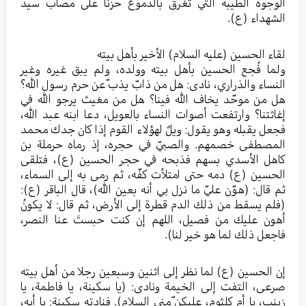
الوجوه الطيبة التي تغرق بالدموع حزناً على مصاب سيد
الشهداء (ع).
لقاء الحسين (عليه السلام) الأخير بأهل بيته
ولما فُجع الحسين بأهل بيته وولده، ولم يبق غيره وغير
النساء والذراري، نادى: هل من ذابّ يذب ّعن حرم رسول الله؟
هل من موحّد يخاف الله فينا؟ هل من مغيث يرجو الله في
إغاثتنا؟ وارتفعت أصوات النساء بالعويل، دعا ابنه عبد الله،
فجعل يقبله وهو يقول: ويلٌ لهؤلاء القوم إذا كان جدك محمد
المصطفى خصمهم. والصبيّ في حجره، إذ رماه حرملة بن
كاهل الأسدي بسهم فذبحه في حجر الحسين (ع)، فتلقى
الحسين (ع) دمه حتى امتلأت كفّه، ثم رمى به إلى السماء،
ثم قال: (هوّن عليّ ما نزل بي أنه بعين الله)، قال الباقر (ع):
(فلم يسقط من ذلك الدم قطرة إلى الأرض، ثم قال: لا يكونُ
أهون عليك من فصيل، اللهم إن كنت حبستَ عنا النصر،
فاجعل ذلك لما هو خير لنا).
إن الحسين (ع) لما نظر إلى اثنين وسبعين رجلا من أهل بيته
صرعى، التفت إلى الخيمة ونادى: (يا سكينة، يا فاطمة، يا
زينب، يا أم كلثوم، عليكن ّمني السلام). فنادته سكينة: يا أبه،