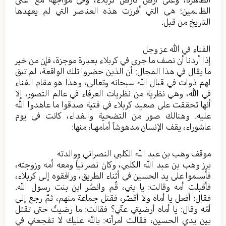
الظالمين؛ هي التي أفرزت هذه العناصر التي لم يعهدها
التاريخ من قبل.
الفناء في الله عز وجل
إذا أردنا أن نصف ما جرى في كربلاء بعبارة موجزة، فإن من خير
ما يقال في هذا المجال: أن الذين حضروا تلك الواقعة، لم تبق
لهم ذوات في قبال الله سبحانه وتعالى، وهذا هو مقام الفناء
في الله، وهي نظرية من نظريات العرفاء في عالم التصور، إلا
أنها تحققت على صعيد كربلاء في فتية صدقوا ما عاهدوا الله
عليه. وهنالك صور من التضحية والفداء، كانت في يوم
عاشوراء، يقف الإنسان مدهوشاً أمامهـا، منها:
موقف وهب بن عبد الله الكلبي النصراني ووالدته
برز وهب بن عبد الله الكلبي، وكان نصرانياً ومعه أمه وزوجته،
فأسلموا على يد الحسين في أثناء الطريق، ورافقوه إلى كربلاء،
فأقبلت أمه وقالت: يا بني، قٌم وانصُر ابن بنت رسول الله.
فقال: أفعل يا أماه ولا أقصّر، فقتل جماعة منهم، ثمّ رجع إلى
أمّه وقال: يا أماه أرضيتي عنّي؟ فقالت: ما رضيتُ حتى تقتل
بين يدي الحسين، فقالت امرأته: بالله عليك لا تفجعني في