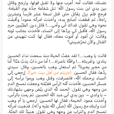
نفسك، فقالت أمه: أعزب عنها ولا تقبل قولها، وارجع وقاتل
بين يدي ابن بنت رسول الله؛ تنل شفاعة جدّه يوم القيامة.
فرجع فلم يزل يقاتل حتى قتل تسعة عشر فارساً وعشرين
راجلاً، ثم قطعت أصابع يده، وأخذت امرأته عموداً وأقبلت
نحوه وهي تقول: فداك أبي وأمي…! قاتل دون الطيّبين حرم
رسول الله، فأقبل كي يردّها إلى النساء، فأخذت بجانب ثوبه
وقالت: لن أعود أو أموت معك، فقال لها: كنت تنهينني عن
القتال والآن تحرّضينني؟
قالت: يا وهب…! لقد عفتُ الحياة منذ سمعت نداء الحسين
ينادي: واغربتاه…! واقلّة ناصراه…! أما من ذابّ يذبّ عنّا؟ أما
من مجير يجيرنا؟ ثم استعان وهب بالحسين، وقال: سيدي
ردّها، فقال الحسين:
(جزيتم من أهل بيت خيراً)
. إرجعي إلى
النساء يرحمك الله، فانصرفت، وقتل وهب ورموا برأسه إلى
عسكر الحسين، فأخذت أمّه الرأس فقبّلته وجعلت تمسح الدم
من وجهه وهي تقول: الحمد لله الذي بيّض وجهي بشهادتك
– يا ولدي – بين يدي أبي عبد الله الحسين. ثم رمت بالرأس،
وأخذت عمود الخيمة، فقال لها الحسين: ارجعي يا أم وهب
أنت وابنك مع رسول الله (صلّى الله عليه وآله). فذهبت امرأته
تمسح الدم والتراب عن وجهه وهي تقول: هنيئاً لك الجنّة.