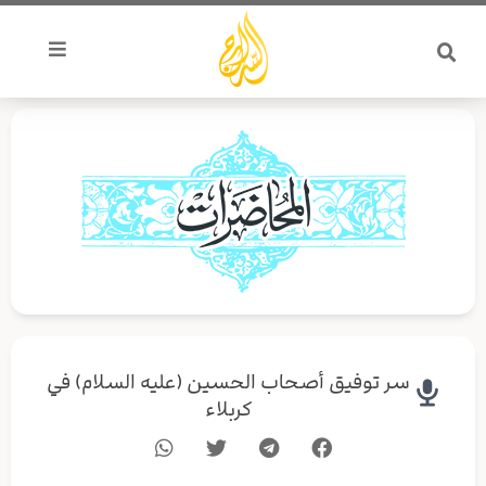
خطي
لى
لمحتوى
سر توفيق أصحاب الحسين (عليه السلام) في
كربلاء