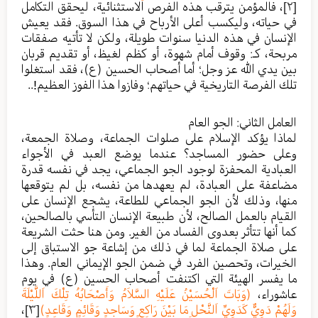
[٢]
، فالمؤمن يترقب هذه الفرص الاستثنائية، ليحقق التكامل
في حياته، وليكسب أعلى الأرباح في هذا السوق. فقد يعيش
الإنسان في هذه الدنيا سنوات طويلة، ولكن لا تأتيه صفقات
مربحة، كـ: وقوف أمام شهوة، أو كظم لغيظ، أو تقديم قربان
بين يدي الله عز وجل؛ أما أصحاب الحسين (ع)، فقد استغلوا
تلك الفرصة التاريخية في حياتهم؛ وفازوا هذا الفوز العظيم!..
العامل الثاني: الجو العام
لماذا يؤكد الإسلام على صلوات الجماعة، وصلاة الجمعة،
وعلى حضور المساجد؟ عندما يوضع العبد في الأجواء
العبادية المحفزة لوجود الجو الجماعي، يجد في نفسه قدرة
مضاعفة على العبادة، لم يعهدها من نفسه، بل لم يتوقعها
منها، وذلك لأن الجو الجماعي للطاعة، يشجع الإنسان على
القيام بالعمل الصالح، لأن طبيعة الإنسان التأسي بالصالحين،
كما أنها تتأثر بعدوى الفساد من الغير. ومن هنا حثت الشريعة
على صلاة الجماعة لما في ذلك من إشاعة جو الاستباق إلى
الخيرات، وتحصين الفرد في ضمن الجو الإيماني العام. وهذا
ما يفسر الهيئة التي اكتنفت أصحاب الحسين (ع) في يوم
عاشوراء،
(وَبَاتَ اَلْحُسَيْنُ عَلَيْهِ السَّلاَمُ وَأَصْحَابُهُ تِلْكَ اَللَّيْلَةَ
وَلَهُمْ دَوِيٌّ كَدَوِيِّ اَلنَّحْلِ مَا بَيْنَ رَاكِعٍ وَسَاجِدٍ وَقَائِمٍ وَقَاعِدٍ)
[٣]
،