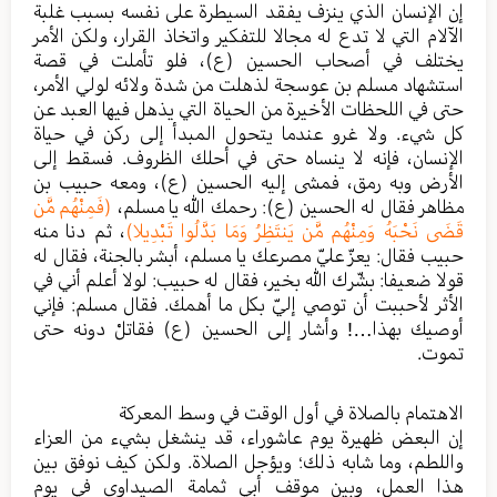
إن الإنسان الذي ينزف يفقد السيطرة على نفسه بسبب غلبة
الآلام التي لا تدع له مجالا للتفكير واتخاذ القرار، ولكن الأمر
يختلف في أصحاب الحسين (ع)، فلو تأملت في قصة
استشهاد مسلم بن عوسجة لذهلت من شدة ولائه لولي الأمر،
حتى في اللحظات الأخيرة من الحياة التي يذهل فيها العبد عن
كل شيء. ولا غرو عندما يتحول المبدأ إلى ركن في حياة
الإنسان، فإنه لا ينساه حتى في أحلك الظروف. فسقط إلى
الأرض وبه رمق، فمشى إليه الحسين (ع)، ومعه حبيب بن
مظاهر فقال له الحسين (ع): رحمك الله يا مسلم،
(فَمِنْهُم مَّن
قَضَى نَحْبَهُ وَمِنْهُم مَّن يَنتَظِرُ وَمَا بَدَّلُوا تَبْدِيلا)
، ثم دنا منه
حبيب فقال: يعزّ عليّ مصرعك يا مسلم، أبشر بالجنة، فقال له
قولا ضعيفا: بشّرك الله بخير، فقال له حبيب: لولا أعلم أني في
الأثر لأحببت أن توصي إليّ بكل ما أهمك. فقال مسلم: فإني
أوصيك بهذا…! وأشار إلى الحسين (ع) فقاتلْ دونه حتى
تموت.
الاهتمام بالصلاة في أول الوقت في وسط المعركة
إن البعض ظهيرة يوم عاشوراء، قد ينشغل بشيء من العزاء
واللطم، وما شابه ذلك؛ ويؤجل الصلاة. ولكن كيف نوفق بين
هذا العمل، وبين موقف أبي ثمامة الصيداوي في يوم