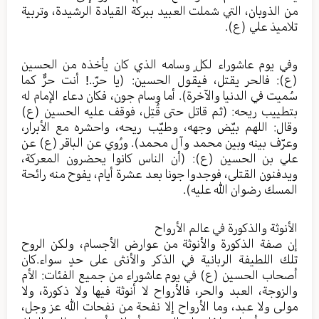
من الذوبان، التي شملت العبيد ببركة القيادة الرشيدة، وتربية
تلاميذ علي (ع).
وفي يوم عاشوراء لكلٍ وسامه الذي كان يأخذه من الحسين
(ع): فالحر يقتل، فيقول الحسين: (يا حرّ..! أنت حرٌّ كما
سُميت في الدنيا والآخرة). أما وسام جون، فكان دعاء الإمام له
بتطييب ريحه: (ثم قاتل حتى قُتِل، فوقف عليه الحسين (ع)
وقال: اللهم بيّض وجهه، وطيّب ريحه، واحشره مع الأبرار،
وعرّف بينه وبين محمد وآل محمد). ورُوي عن الباقر (ع) عن
علي بن الحسين (ع): (أن الناس كانوا يحضرون المعركة،
ويدفنون القتلى، فوجدوا جونا بعد عشرة أيام، يفوح منه رائحة
المسك رضوان الله عليه).
الأنوثة والذكورة في عالم الأرواح
إن صفة الذكورة والأنوثة من عوارض الأجسام، ولكن الروح
تلك اللطيفة الربانية في الذكر والأنثى على حدٍ سواء.كان
أصحاب الحسين (ع) في يوم عاشوراء من جميع الفئات: الأم
والزوجة، العبد والحر، فالأرواح لا أنوثة فيها ولا ذكورة، ولا
مولى ولا عبد، وما الأرواح إلا نفحة من نفحات الله عز وجل،