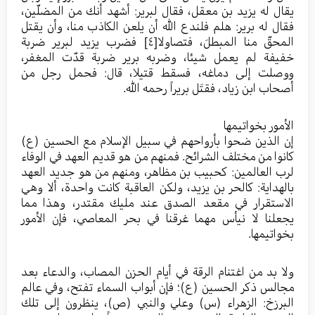
يقال له يزيد بن معقل، فقال لبرير: أشهد أنك من المضلّين،
فقال له برير: هلم فلندع الله أن يلعن الكاذب منا، وأن يقتل
المحقّ منا المبطلَ، فتصاولا
[٤]
فضرب يزيد لبرير ضربة
خفيفة لم يعمل شيئا، وضربه برير ضربة قدّت المغفر،
ووصلت إلى دماغه، فسقط قتيلا، قال: فحمل رجل من
أصحاب ابن زياد، فقتَل بريراً رحمه الله.
الأمور بخواتيمها
إن الذين ضحوا بأرواحهم في سبيل الإسلام مع الحسين (ع)
كانوا من مختلف الشرائح. فمنهم من هو قديم العهد في الوفاء
لرب العالمين: كحبيب بن مظاهر، ومنهم من هو جديد العهد
بالهداية: كالحر بن يزيد، ولكن العاقبة كانت واحدة، ألا وهي
الاستقرار في مقعد الصدق عند مليك مقتدر، وهذا مما
يجعلنا لا نيأس مهما غرقنا في بحر المعاصي، فإن الأمور
بخواتيمها.
ولا بد من اغتنام الرقة في أيام الحزن المصاب، والدعاء بعد
مجالس ذكر الحسين (ع)؛ فإن أبواب السماء تفتح، وفي عالم
البرزخ: الزهراء (س) وعلي والنبي (ص)، ينظرون إلى تلك