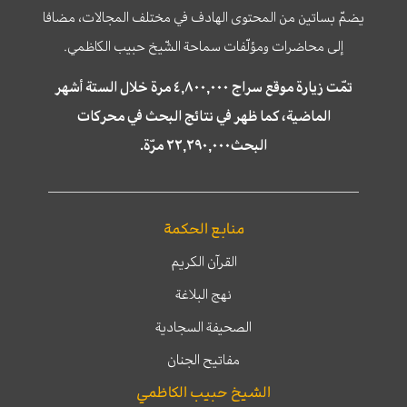
يضمّ بساتين من المحتوى الهادف في مختلف المجالات، مضافا
إلى محاضرات ومؤلّفات سماحة الشّيخ حبيب الكاظمي.
تمّت زيارة موقع سراج ٤,٨٠٠,٠٠٠ مرة خلال الستة أشهر
الماضية، كما ظهر في نتائج البحث في محركات
البحث٢٢,٢٩٠,٠٠٠ مرّة.
منابع الحكمة
القرآن الكريم
نهج البلاغة
الصحيفة السجادية
مفاتيح الجنان
الشيخ حبيب الكاظمي