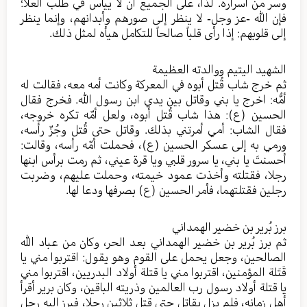
وسر من أسراره. لذا، على الجميع أن لا ييأس في طلب العلا؛
فإن الله -عز وجل- لا ينظر إلى صورهم وأبدانهم، وإنما ينظر
إلى قلوبهم: إذا رأى قلباً صالحاً للتكامل هيأه لمثل ذلك.
الشهيد اليتيم ووالدته العظيمة
ثم خرج شاب قُتل أبوه في المعركة وكانت أمه معه، فقالت له
أمُّه: اخرج يا بني وقاتل بين يدي ابن رسول الله. فخرج فقال
الحسين (ع): هذا شاب قُتل أبوه، ولعل أمّه تكره خروجه،
فقال الشاب: أمي أمرتني بذلك. وقاتل حتى قُتل وجُزّ رأسه،
ورمي به إلى عسكر الحسين (ع)، فحملت أمّه رأسه، وقالت:
أحسنتَ يا بني، يا سرور قلبي ويا قرة عيني، ثم رمت برأس ابنها
رجلا، فقتلته وأخذت عمود خيمته، وحملت عليهم، وضربت
رجلين فقتلتهما، فأمر الحسين (ع) بصرفها ودعا لها.
برز بُرير بن خضير الهمداني
ثم برز بُرير بن خضير الهمداني بعد الحر، وكان من عباد الله
الصالحين، وجعل يحمل على القوم وهو يقول: اقتربوا مني يا
قَتَلة المؤمنين، اقتربوا مني يا قتلة أولاد البدريين، اقتربوا مني
يا قتلة أولاد رسول رب العالمين وذريته الباقين، وكان برير أقرأ
أهل زمانه، فلم يزل يقاتل حتى قتل ثلاثين رجلا، فبرز إليه رجل