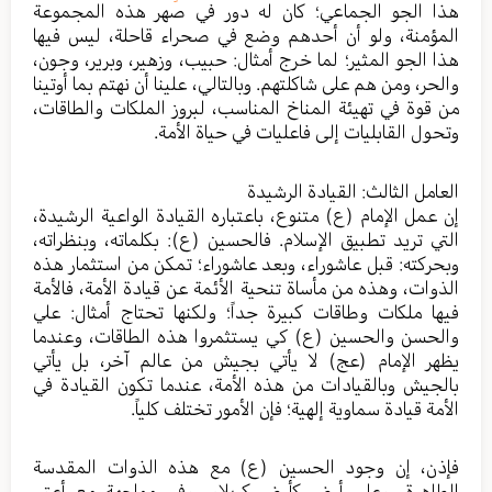
هذا الجو الجماعي؛ كان له دور في صهر هذه المجموعة
المؤمنة، ولو أن أحدهم وضع في صحراء قاحلة، ليس فيها
هذا الجو المثير؛ لما خرج أمثال: حبيب، وزهير، وبرير، وجون،
والحر، ومن هم على شاكلتهم. وبالتالي، علينا أن نهتم بما أوتينا
من قوة في تهيئة المناخ المناسب، لبروز الملكات والطاقات،
وتحول القابليات إلى فاعليات في حياة الأمة.
العامل الثالث: القيادة الرشيدة
إن عمل الإمام (ع) متنوع، باعتباره القيادة الواعية الرشيدة،
التي تريد تطبيق الإسلام. فالحسين (ع): بكلماته، وبنظراته،
وبحركته: قبل عاشوراء، وبعد عاشوراء؛ تمكن من استثمار هذه
الذوات، وهذه من مأساة تنحية الأئمة عن قيادة الأمة، فالأمة
فيها ملكات وطاقات كبيرة جداً؛ ولكنها تحتاج أمثال: علي
والحسن والحسين (ع) كي يستثمروا هذه الطاقات، وعندما
يظهر الإمام (عج) لا يأتي بجيش من عالم آخر، بل يأتي
بالجيش وبالقيادات من هذه الأمة، عندما تكون القيادة في
الأمة قيادة سماوية إلهية؛ فإن الأمور تختلف كلياً.
فإذن، إن وجود الحسين (ع) مع هذه الذوات المقدسة
الطاهرة، وعلى أرض كأرض كربلاء، وفي مواجهة مع أعتى