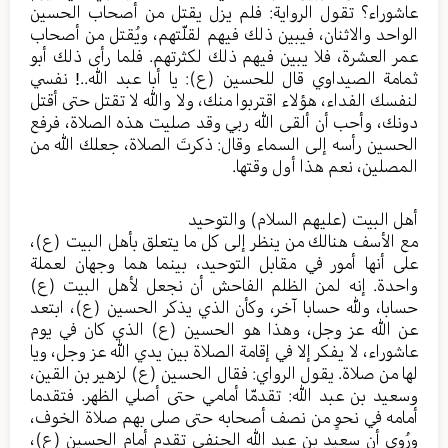
عاشوراء؟ تقول الرواية: فلم يزل يقتل من أصحاب الحسين
الواحد والاثنان، فيبين ذلك فيهم لقلّتهم، ويُقتل من أصحاب
عمر العشرة، فلا يبين فيهم ذلك لكثرتهم. فلما رأى ذلك أبو
ثمامة الصيداوي قال للحسين (ع): يا أبا عبد الله..! نفسي
لنفسك الفداء، هؤلاء اقتربوا منك، ولا والله لا تقتل حتى أقتل
دونك، وأحب أن ألقى الله ربي وقد صليت هذه الصلاة، فرفع
الحسين رأسه إلى السماء وقال: ذكرتَ الصلاة، جعلك الله من
المصلين، نعم هذا أول وقتها.
أهل البيت (عليهم السلام) والتوحيد
مع الأسف هنالك من ينظر إلى كل ما يتعلق بأهل البيت (ع)،
على أنها أمور في مقابل التوحيد، بينما هما وجهان لعملة
واحدة. إنه لمن الظلم الفاحش أن نجعل لأهل البيت (ع)
حسابا، ولله حسابا آخر، وكأن الذي يذكر الحسين (ع)، ابتعد
عن الله عز وجل، وهذا هو الحسين (ع) الذي كان في يوم
عاشوراء، لا يفكر إلا في إقامة الصلاة بين يدي الله عز وجل، ويا
لها من صلاة. يقول الرواي: فقال الحسين (ع) لزهير بن القين،
وسعيد بن عبد الله: تقدمّا أمامي حتى أصلي الظهر. فتقدما
أمامه في نحوٍ من نصف أصحابه حتى صلى بهم صلاة الخوف،
ورُوي أن سعيد بن عبد الله الحنفي تقدم أمام الحسين (ع)،