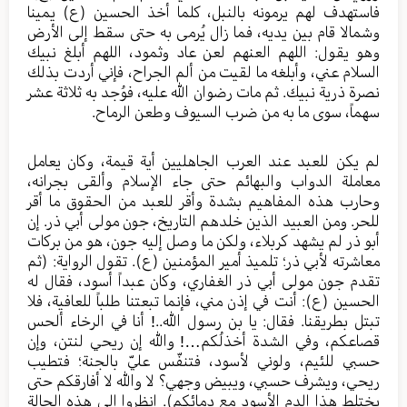
فاستهدف لهم يرمونه بالنبل، كلما أخذ الحسين (ع) يمينا
وشمالا قام بين يديه، فما زال يُرمى به حتى سقط إلى الأرض
وهو يقول: اللهم العنهم لعن عاد وثمود، اللهم أبلغ نبيك
السلام عني، وأبلغه ما لقيت من ألم الجراح، فإني أردت بذلك
نصرة ذرية نبيك. ثم مات رضوان الله عليه، فوُجد به ثلاثة عشر
سهماً، سوى ما به من ضرب السيوف وطعن الرماح.
لم يكن للعبد عند العرب الجاهليين أية قيمة، وكان يعامل
معاملة الدواب والبهائم حتى جاء الإسلام وألقى بجرانه،
وحارب هذه المفاهيم بشدة وأقر للعبد من الحقوق ما أقر
للحر. ومن العبيد الذين خلدهم التاريخ، جون مولى أبي ذر. إن
أبو ذر لم يشهد كربلاء، ولكن ما وصل إليه جون، هو من بركات
معاشرته لأبي ذر؛ تلميذ أمير المؤمنين (ع). تقول الرواية: (ثم
تقدم جون مولى أبي ذر الغفاري، وكان عبداً أسود، فقال له
الحسين (ع): أنت في إذن مني، فإنما تبعتنا طلباً للعافية، فلا
تبتل بطريقنا. فقال: يا بن رسول الله..! أنا في الرخاء ألحس
قصاعكم، وفي الشدة أخذلُكم…! والله إن ريحي لنتن، وإن
حسبي للئيم، ولوني لأسود، فتنفّس عليّ بالجنة؛ فتطيب
ريحي، ويشرف حسبي، ويبيض وجهي؟ لا والله لا أفارقكم حتى
يختلط هذا الدم الأسود مع دمائكم). انظروا إلى هذه الحالة