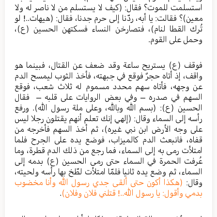
استسلمت للموت؟ فقال: (كيف لا يستسلم من لا ناصر له ولا
معين)؟ فقالت: يا أبه، ردّنا إلى حرم جدنا، فقال: (هيهات..! لو
تُرك القطا لنام)، فتصارخن النساء فسكتهن الحسين (ع)،
وحمل على القوم.
فوقف (ع) يستريح ساعة وقد ضعف عن القتال، فبينما هو
واقف، إذ أتاه حجرٌ فوقع في جبهته، فأخذ الثوب ليمسح الدم
عن وجهه، فأتاه سهم محدد مسموم له ثلاث شعب، فوقع
السهم في صدره – وفي بعض الروايات على قلبه – فقال
الحسين (ع): (بسم الله وبالله، وعلى ملة رسول الله). ورفع
رأسه إلى السماء وقال: (إلهي إنك تعلم أنهم يقتلون رجلا ليس
على وجه الأرض ابن نبي غيره)، ثم أخذ السهم فأخرجه من
قفاه، فانبعث الدم كالميزاب، فوضع يده على الجرح فلما
امتلأت رمى به إلى السماء، فما رجع من ذلك الدم قطرة، وما
عُرفت الحمرة في السماء حتى رمى الحسين (ع) بدمه إلى
السماء، ثم وضع يده ثانيا فلمّا امتلأت لطّخ بها رأسه ولحيته،
وقال:
(هكذا أكون حتى ألقى جدي رسول الله وأنا مخضوب
بدمي وأقول: يا رسول الله..! قتلني فلان وفلان)
.