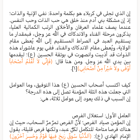
إن الذي تجلى في كربلاء هو بكلمة واحدة: نفي الإنية والذات؛
إذ إن مشكلة بني آدم منذ خلق هي حب الذات وحب النفس.
عندما يصف علماء العرفان والأخلاق الرتب الكمالية العليا،
يذكرون مرحلة الفناء والاندكاك في الله عز وجل، فبمقدار ما
يستقيم العبد في الصراط المستقيم إلى الله يُعطى مقام
الولاية، ويُعطى مقام الاندكاك والفناء. ففي يوم عاشوراء هذه
الذوات قد أذيبت وانصهرت في بوتقة الحسين (ع)؛ ليقدمها
بين يدي الله عز وجل. ومن هنا قال:
(فَإِنِّي لاَ أَعْلَمُ أَصْحَاباً
أَوْفَى ولاَ خَيْراً مِنْ أَصْحَابِي)
[١]
.
كيف اكتسب أصحاب الحسين (ع) هذا التوفيق، وما العوامل
التي جعلت هذه الثلة المؤمنة تصل إلى هذه الدرجة؟
إن السبب في ذلك يعود إلى عوامل ثلاثة، هي:
العامل الأول: استغلال الفرص
إن المؤمن صياد الفرص؛ لأنّ الفرص تمرّ مرّ السحاب، حيث إن
هناك فرصا متاحة للتكامل لكلّ عبد، ولكنها فرص قليلة، يقول
الإمام الهادي (ع):
(اَلدُّنْيَا سُوقٌ رَبِحَ فِيهَا قَوْمٌ وَخَسِرَ آخَرُونَ)