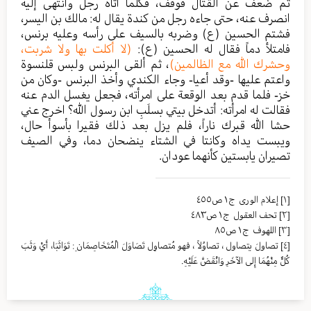
ثم ضعُف عن القتال فوقف، فكلما أتاه رجل وانتهى إليه
انصرف عنه، حتى جاءه رجل من كندة يقال له: مالك بن اليسر،
فشتم الحسين (ع) وضربه بالسيف على رأسه وعليه برنس،
فامتلأ دماً فقال له الحسين (ع):
(لا أكلت بها ولا شربت،
وحشرك الله مع الظالمين)
، ثم ألقى البرنس ولبس قلنسوة
واعتم عليها -وقد أعيا- وجاء الكندي وأخذ البرنس -وكان من
خز- فلما قدم بعد الوقعة على امرأته، فجعل يغسل الدم عنه
فقالت له امرأته: أتدخل بيتي بسلَبِ ابن رسول الله؟ اخرج عني
حشا الله قبرك ناراً، فلم يزل بعد ذلك فقيرا بأسوأ حال،
ويبست يداه وكانتا في الشتاء ينضحان دما، وفي الصيف
تصيران يابستين كأنهما عودان.
[١]
إعلام الوری ج١ ص٤٥٥
[٢]
تحف العقول ج١ ص٤٨٣
[٣]
اللهوف ج١ ص٨٥
[٤]
تصاولَ يتصاول ، تصاوُلاً ، فهو مُتصاوِل تَصَاوَلَ الْمُتَخَاصِمَانِ : تَوَاثَبَا، أَيْ وَثَبَ
كُلٌّ مِنْهُمَا إِلى الآخَرِ وَانْقَضَّ عَلَيْهِ.