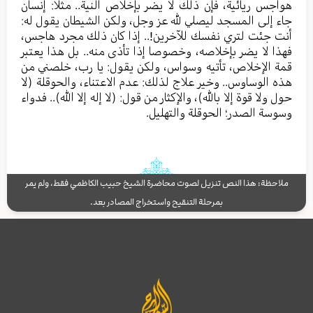
هواجس ريائية، فإن ذلك لا يضر بإخلاص النية.. مثلا: إنسان
جاء إلى المسجد ليصلي لله عز وجل، ولكن الشيطان يقول له:
أنت جئت لتري نفسك للآخرين!.. إذا كان ذلك مجرد هاجس،
فهذا لا يضر بإخلاصه، وخصوصا إذا تأذى منه.. بل هذا يعتبر
قمة الإخلاص، تأتيه وسواس، ولكن يقول: يا رب، خلصني من
هذه الوساوس.. وخير علاج لذلك: عدم الاعتناء، والحوقلة (لا
حول ولا قوة إلا بالله)، والإكثار من قول: (لا إله إلا الله).. فدواء
وسوسة الصدر؛ الحوقلة والتهليل.
ملاحظة: هذا النص تنزيل لصوت محاضرة الشيخ حبيب الكاظمي فقط، ولم يمر
بمرحلة التنقيح واستخراج المصادر بعد.