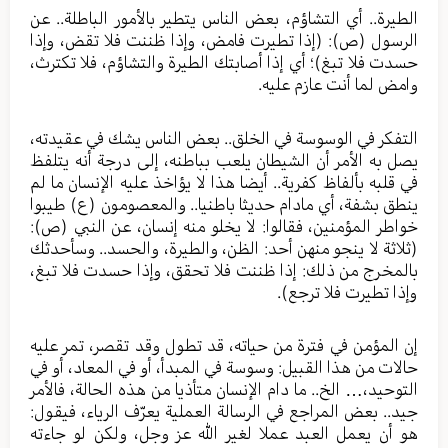
الطيرة.. أي التشاؤم، بعض الناس يتطير بالأمور الباطلة.. عن
الرسول (ص): (إذا تطيرت فامض، وإذا ظننت فلا تقض، وإذا
حسدت فلا تبغ)؛ أي إذا أصابتك الطيرة والتشاؤم، فلا تكترث،
وامض لما أنت عازم عليه.
التفكر في الوسوسة في الخلق.. بعض الناس يشك في عقيدته،
يصل به الأمر أن الشيطان يلعب بباطنه، إلى درجة أنه يتلفظ
في قلبه بألفاظ كفرية.. أيضا هذا لا يؤاخذ عليه الإنسان ما لم
ينطق بشفة، أي مادام حديثا باطنيا.. والمعصومون (ع) طيبوا
خواطر المؤمنين، فقالوا: لا يخلو منه إنسان، عن النبي (ص):
(ثلاثة لا ينجو منهن أحد: الظن، والطيرة، والحسد.. وسأحدثك
بالمخرج من ذلك: إذا ظننت فلا تحقق، وإذا حسدت فلا تبغ،
وإذا تطيرت فلا ترجع).
إن المؤمن في فترة من حياته، قد تطول وقد تقصر، تمر عليه
حالات من هذا القبيل: وسوسة في المبدأ، أو في المعاد، أو في
التوحيد،… الخ.. ما دام الإنسان متأذيا من هذه الحالة، فالأمر
جيد.. بعض المراجع في الرسالة العملية يعرّف الرياء، فيقول:
هو أن يعمل العبد عملا لغير الله عز وجل، ولكن لو جاءته