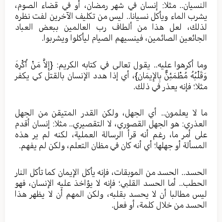
النسيان.. مثلا: إنسان في شهر رمضان، أو في قضاء الصوم،
يشرب الماء ويأكل نسيانا.. ليس من تكليف الآخرين لفت نظره
لذلك، لعل هذا من ألطاف رب العالمين ببعض العباد
الجائعين الصائمين، فينسيهم الصيام ليأكلوا ويشربوا.
وما أكرهوا عليه.. يقول تعالى في كتابه الكريم: {إِلاَّ مَنْ أُكْرِهَ
وَقَلْبُهُ مُطْمَئِنٌّ بِالإِيمَانِ}، أي إذا هدد الإنسان بالقتل كي يكفر
مثلا؛ فإنه يعذر في ذلك.
ما لا يعلمون.. أي الجهل، ولكن القدر المتيقن من الجهل
العذري: هو الجهل القصوري، لا التقصيري.. مثلا: إنسان أقدم
على أمر ما، رغم أنه قرأ الرسالة العملية، لكنه لم ير هذه
المسألة أو جهلها؛ أي أنه كان في مظان التعلم، ولكن لم يفهم.
الحسد.. الحسد من الموبقات، فإنه يأكل الإيمان كما تأكل النار
الحطب.. أما الحسد القلبي؛ فإنه لا يؤاخذ عليه الإنسان، فهو
ليس مطالبا أن لا يحسد بقلبه، ولكن المهم أن لا يظهر هذا
الحسد من خلال كلمة، أو فعل.