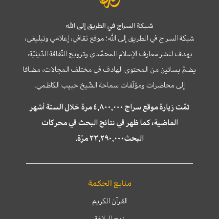
شبكة السراج في الطريق إلى الله
شبكة السراج في الطريق إلى الله؛ موقع ثقافي، إعلامي وتبليغي،
يهدف لنشر معارف الإسلام المحمّدي وترويج الثّقافة الدّينيّة،
يضمّ بساتين من المحتوى الهادف في مختلف المجالات، مضافا
إلى محاضرات ومؤلّفات سماحة الشّيخ حبيب الكاظمي.
تمّت زيارة موقع سراج ٤,٨٠٠,٠٠٠ مرة خلال الستة أشهر
الماضية، كما ظهر في نتائج البحث في محركات
البحث٢٢,٢٩٠,٠٠٠ مرّة.
منابع الحكمة
القرآن الكريم
نهج البلاغة