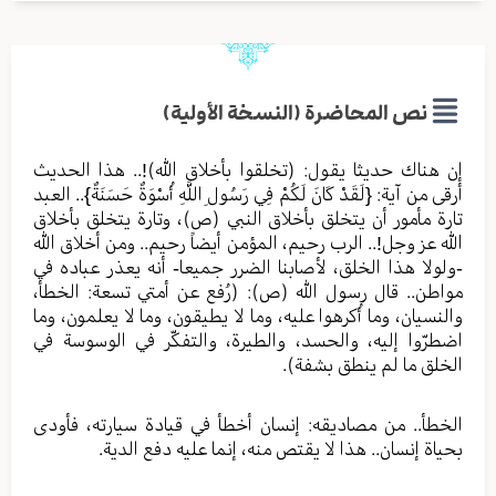
نص المحاضرة (النسخة الأولية)
إن هناك حديثا يقول: (تخلقوا بأخلاق الله)!.. هذا الحديث
أرقى من آية: {لَقَدْ كَانَ لَكُمْ فِي رَسُولِ اللَّهِ أُسْوَةٌ حَسَنَةٌ}.. العبد
تارة مأمور أن يتخلق بأخلاق النبي (ص)، وتارة يتخلق بأخلاق
الله عز وجل!.. الرب رحيم، المؤمن أيضاً رحيم.. ومن أخلاق الله
-ولولا هذا الخلق، لأصابنا الضرر جميعا- أنه يعذر عباده في
مواطن.. قال رسول الله (ص): (رُفع عن أمتي تسعة: الخطأ،
والنسيان، وما أُكرهوا عليه، وما لا يطيقون، وما لا يعلمون، وما
اضطرّوا إليه، والحسد، والطيرة، والتفكّر في الوسوسة في
الخلق ما لم ينطق بشفة).
الخطأ.. من مصاديقه: إنسان أخطأ في قيادة سيارته، فأودى
بحياة إنسان.. هذا لا يقتص منه، إنما عليه دفع الدية.