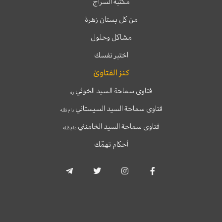
مكتبة السراج
من كل بستان زهرة
مشاكل وحلول
اختبر نفسك
كنز الفتاوىٰ
فتاوى سماحة السيد الخوئي
ره
فتاوى سماحة السيد السيستاني
دام ظله
فتاوى سماحة السيد الخامنئي
دام ظله
أحكام تهمّك
T
T
I
F
e
w
n
a
l
i
s
c
e
t
t
e
g
t
a
b
r
e
g
o
a
r
r
o
m
a
k
-
m
-