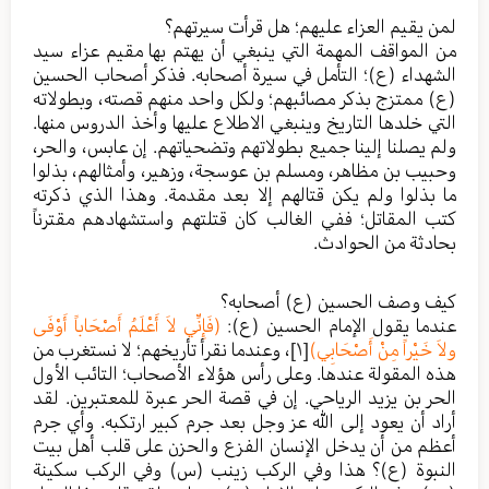
لمن يقيم العزاء عليهم؛ هل قرأت سيرتهم؟
من المواقف المهمة التي ينبغي أن يهتم بها مقيم عزاء سيد
الشهداء (ع)؛ التأمل في سيرة أصحابه. فذكر أصحاب الحسين
(ع) ممتزج بذكر مصائبهم؛ ولكل واحد منهم قصته، وبطولاته
التي خلدها التاريخ وينبغي الاطلاع عليها وأخذ الدروس منها.
ولم يصلنا إلينا جميع بطولاتهم وتضحياتهم. إن عابس، والحر،
وحبيب بن مظاهر، ومسلم بن عوسجة، وزهير، وأمثالهم، بذلوا
ما بذلوا ولم يكن قتالهم إلا بعد مقدمة. وهذا الذي ذكرته
كتب المقاتل؛ ففي الغالب كان قتلتهم واستشهادهم مقترناً
بحادثة من الحوادث.
كيف وصف الحسين (ع) أصحابه؟
عندما يقول الإمام الحسين (ع):
(فَإِنِّي لاَ أَعْلَمُ أَصْحَاباً أَوْفَى
ولاَ خَيْراً مِنْ أَصْحَابِي)
[١]
، وعندما نقرأ تأريخهم؛ لا نستغرب من
هذه المقولة عندها. وعلى رأس هؤلاء الأصحاب؛ التائب الأول
الحر بن يزيد الرياحي. إن في قصة الحر عبرة للمعتبرين. لقد
أراد أن يعود إلى الله عز وجل بعد جرم كبير ارتكبه. وأي جرم
أعظم من أن يدخل الإنسان الفزع والحزن على قلب أهل بيت
النبوة (ع)؟ هذا وفي الركب زينب (س) وفي الركب سكينة