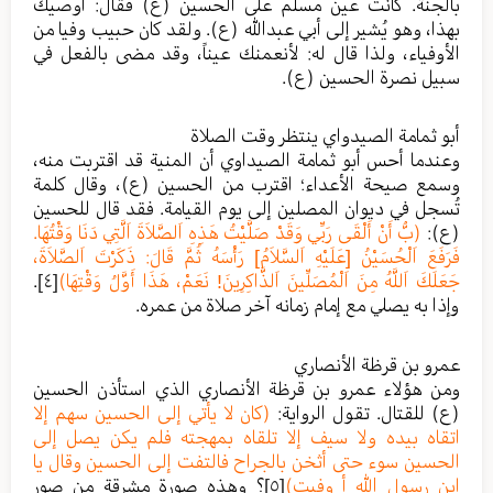
بالجنة. كانت عين مسلم على الحسين (ع) فقال: أوصيك
بهذا، وهو يُشير إلى أبي عبدالله (ع). ولقد كان حبيب وفيا من
الأوفياء، ولذا قال له: لأنعمنك عيناً، وقد مضى بالفعل في
سبيل نصرة الحسين (ع).
أبو ثمامة الصيدواي ينتظر وقت الصلاة
وعندما أحس أبو ثمامة الصيداوي أن المنية قد اقتربت منه،
وسمع صيحة الأعداء؛ اقترب من الحسين (ع)، وقال كلمة
تُسجل في ديوان المصلين إلى يوم القيامة. فقد قال للحسين
(ع):
(بُّ أَنْ أَلْقَى رَبِّي وَقَدْ صَلَّيْتُ هَذِهِ اَلصَّلاَةَ اَلَّتِي دَنَا وَقْتُهَا.
فَرَفَعَ اَلْحُسَيْنُ [عَلَيْهِ اَلسَّلاَمُ] رَأْسَهُ ثُمَّ قَالَ: ذَكَرْتَ اَلصَّلاَةَ،
جَعَلَكَ اَللَّهُ مِنَ اَلْمُصَلِّينَ اَلذَّاكِرِينَ! نَعَمْ، هَذَا أَوَّلُ وَقْتِهَا)
[٤]
.
وإذا به يصلي مع إمام زمانه آخر صلاة من عمره.
عمرو بن قرظة الأنصاري
ومن هؤلاء عمرو بن قرظة الأنصاري الذي استأذن الحسين
(ع) للقتال. تقول الرواية:
(كان لا يأتي إلى الحسين سهم إلا
اتقاه بيده ولا سيف إلا تلقاه بمهجته فلم يكن يصل إلى
الحسين سوء حتى أثخن بالجراح فالتفت إلى الحسين وقال يا
ابن رسول الله أ وفيت)
[٥]
؟ وهذه صورة مشرقة من صور