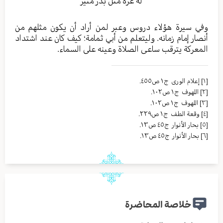
له غرة مثل بدر منير
وفي سيرة هؤلاء دروس وعبر لمن أراد أن يكون مثلهم من
أنصار إمام زمانه. وليتعلم من أبي ثمامة؛ كيف كان عند اشتداد
المعركة يترقب ساعى الصلاة وعينه على السماء.
[١]
إعلام الوری ج١ ص٤٥٥.
[٢]
اللهوف ج١ ص١٠٢.
[٣]
اللهوف ج١ ص١٠٢.
[٤]
وقعة الطف ج١ ص٢٢٩.
[٥]
بحار الأنوار ج٤٥ ص١٣.
[٦]
بحار الأنوار ج٤٥ ص١٣.
خلاصة المحاضرة