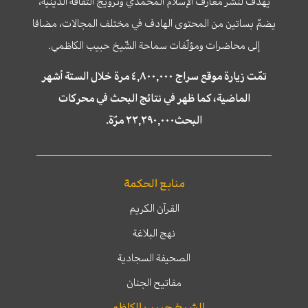
يهدف لنشر معارف الإسلام المحمّدي وترويج الثّقافة الدّينيّة،
يضمّ بساتين من المحتوى الهادف في مختلف المجالات، مضافا
إلى محاضرات ومؤلّفات سماحة الشّيخ حبيب الكاظمي.
تمّت زيارة موقع سراج ٤,٨٠٠,٠٠٠ مرة خلال الستة أشهر
الماضية، كما ظهر في نتائج البحث في محركات
البحث٢٢,٢٩٠,٠٠٠ مرّة.
منابع الحكمة
القرآن الكريم
نهج البلاغة
الصحيفة السجادية
مفاتيح الجنان
الشيخ حبيب الكاظمي