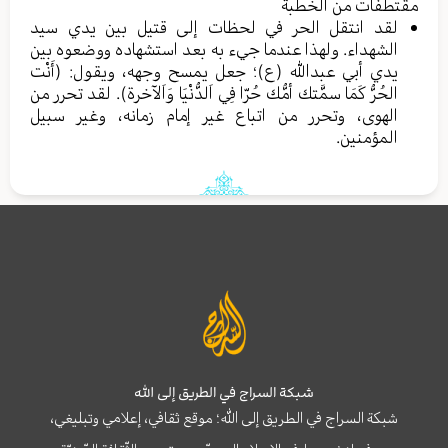
مقتطفات من الخطبة
لقد انتقل الحر في لحظات إلى قتيل بين يدي سيد
الشهداء. ولهذا عندما جيء به بعد استشهاده ووضعوه بين
يدي أبي عبدالله (ع)؛ جعل يمسح وجهه، ويقول: (أَنْت
الحُرُّ كَمَا سمَّتك أمُّك حُرّا فِي اَلدُّنْيَا وَاَلآخرة). لقد تحرر من
الهوى، وتحرر من اتباع غير إمام زمانه، وغير سبيل
المؤمنين.
شبكة السراج في الطريق إلى الله
شبكة السراج في الطريق إلى الله؛ موقع ثقافي، إعلامي وتبليغي،