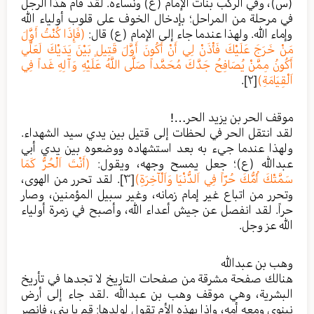
(س)، وفي الركب بنات الإمام (ع) ونساءه. لقد قام هذا الرجل
في مرحلة من المراحل؛ بإدخال الخوف على قلوب أولياء الله
وإماء الله. ولهذا عندما جاء إلى الإمام (ع) قال:
(فَإِذَا كُنْتُ أَوَّلَ
مَنْ خَرَجَ عَلَيْكَ فَأْذَنْ لِي أَنْ أَكُونَ أَوَّلَ قَتِيلٍ بَيْنَ يَدَيْكَ لَعَلِّي
أَكُونُ مِمَّنْ يُصَافِحُ جَدَّكَ مُحَمَّداً صَلَّى اللَّهُ عَلَيْهِ وَآلِهِ غَداً فِي
اَلْقِيَامَةِ)
[٢]
.
موقف الحر بن يزيد الحر…!
لقد انتقل الحر في لحظات إلى قتيل بين يدي سيد الشهداء.
ولهذا عندما جيء به بعد استشهاده ووضعوه بين يدي أبي
عبدالله (ع)؛ جعل يمسح وجهه، ويقول:
(أَنْتَ اَلْحُرُّ كَمَا
سَمَّتْكَ أُمُّكَ حُرّاً فِي اَلدُّنْيَا وَاَلْآخِرَةِ)
[٣]
. لقد تحرر من الهوى،
وتحرر من اتباع غير إمام زمانه، وغير سبيل المؤمنين، وصار
حراً. لقد انفصل عن جيش أعداء الله، وأصبح في زمرة أولياء
الله عز وجل.
وهب بن عبدالله
هنالك صفحة مشرقة من صفحات التاريخ لا تجدها في تأريخ
البشرية، وهي موقف وهب بن عبدالله .لقد جاء إلى أرض
نينوى ومعه أمه، وإذا بهذه الأم تقول لولدها: قم يا بني، فانصر