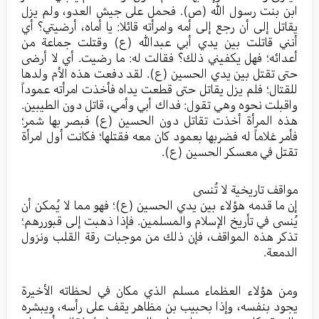
ابن بنت رسول الله (ص). فحمل على جيش العدو، ولم يزل
يقاتل إلى أن رجع إلى أمه وامرأته قائلا: يا أماه، أرضيتي؟ أي
أنني قاتلت بين يدي أبي عبدالله (ع) وقتلت جماعة من
أعدائه؛ فهل يكفيني ذلك؟ فقالت له: ما رضيت. أي لا أرضى
حتى تقتل بين يدي الحسين (ع). لقد دفعت هذه الأم ولدها
للقتال؛ فلم يزل يقاتل حتى قطعت يداه فأخذت امرأته عموداً
واقبلت نحوه وهي تقول: فداك أبي وأمي، قاتل دون الطيبين.
هذه المرأة أخذت تقاتل دون الحسين (ع) فبصر بها شمر؛
فأمر غلاماً له فضربها بعمود كان معه فقتلها؛ فكانت أول امرأة
تقتل في معسكر الحسين (ع).
مواقف تاريخية لا تُنسى
إن ما قدمه هؤلاء بين يدي الحسين (ع)؛ فهو مما لا يُمكن أن
يُنسى في تأريخ الإسلام والمسلمين. فإذا ذهبت إلى قبوررهم؛
تذكر هذه المواقف، فإن ذلك من موجبات رقة القلب ونزول
الدمعة.
ومن هؤلاء العظماء مسلم الذي مكان في لحظاته الأخيرة
يجود بنفسه، وإذا بحبيب بن مظاهر يقف على رأسه، ويبشره