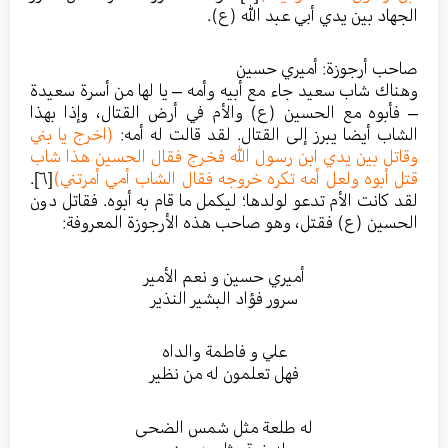
الجهاد بين يدي أبي عبد الله (ع).
صاحب أرجوزة: أميري حسين
وهناك شاب سعيد جاء مع أبيه وأمه – يا لها من أسرة سعيدة
– فأبوه مع الحسين (ع) والأم في أرض القتال، وإذا بهذا
الشاب أيضا يبرز إلى القتال. لقد قالت له أمه:
(اخرج يا بني
وقاتل بين يدي ابن رسول الله فخرج فقال الحسين هذا شاب
قتل أبوه ولعل أمه تكره خروجه فقال الشاب أمي أمرتني)
[٦]
.
لقد كانت الأم تدعو لولدها؛ ليكمل ما قام به أبوه. فقاتل دون
الحسين (ع) فقتل، وهو صاحب هذه الأرجوزة المعروفة:
أميري حسين و نعم الأمير
سرور فؤاد البشير النذير
علي و فاطمة والداه
فهل تعلمون له من نظير
له طلعة مثل شمس الضحى