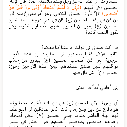
السماوات؛ أي عند الله عز وجل وعند ملائكته. لماذا قال الإمام
الحسين (ع) فيهم:
(فَإِنِّي لاَ أَعْلَمُ أَصْحَاباً أَوْفَى ولاَ خَيْراً مِنْ
أَصْحَابِي)
[٣]
؟ فأولا: الصدق الكلامي، وهو أمر مفروغ منه؛ لأن
من كان في ركاب الحسين (ع) كان في أعلى درجات العدالة. إن
الحسين (ع) يعبر عن الحبيب شيخ الأنصار بالفقيه، وهل
يكون الفقيه كاذبا؟
هل أنت صادق في قولك: يا ليتنا كنا معكم؟
وثانيا: هؤلاء كانوا صادقين في العقيدة. إن هذه الأبيات
الرجزية التي كان أصحاب الحسين (ع) يبدون من خلالها
مواقفهم تُبين صدق عقائدهم. ومن هذه الأراجيز أرجوزة
العباس (ع) التي قال فيها:
إني أحامي أبداً عن ديني
أي ليس نصرتي للحسين (ع) هي من باب الأخوة البحتة وإنما
هو دفاع عن دين وعن إمام. ثالثا: كانوا صادقين في العواطف.
فهم ليلة العاشر عندما جس الحسين (ع) نبض أصحابه
وجدهم صادقين وموطنين أنفسهم على القتل في سبيل