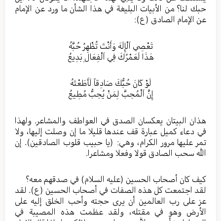
حبك لنا؟ من الأبيات البليغة في هذا الشأن ما ورد عن الإمام
عن الإمام الصادق (ع):
تَعْصِي اَلْإِلَهَ وَأَنْتَ تُظْهِرُ حُبَّهُ
هَذَا لَعَمْرُكَ فِي اَلْفِعَالِ بَدِيعُ
لَوْ كَانَ حُبُّكَ صَادِقاً لَأَطَعْتَهُ
إِنَّ اَلْمُحِبَّ لِمَنْ يُحِبُّ مُطِيعُ
هذان البيتان يعكسان الصدق في العواطف والمشاعر. ولهذا
في دعاء كميل عبارة قف عندها قليلا ما إن وصلت إليها، ولا
تمر عليها مرور الكرام، وهي: (يا حبيب قلوب الصادقين). إن
الله سحب الصادق قولا وفعلا ومشاعرا.
كيف كان أصحاب الحسين (عليه السلام) في صدقهم معه؟
لقد اجتمعت كل هذه الصفات في أصحاب الحسين (ع). لقد
عز على رب العالمين أن يرى حجته وأحب الخلق إليه على
الأرض وهو في مقتله، ولقد عظمت هذه المصيبة في