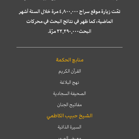
تمّت زيارة موقع سراج ٤,٨٠٠,٠٠٠ مرة خلال الستة أشهر
الماضية، كما ظهر في نتائج البحث في محركات
البحث٢٢,٢٩٠,٠٠٠ مرّة.
منابع الحكمة
القرآن الكريم
نهج البلاغة
الصحيفة السجادية
مفاتيح الجنان
الشيخ حبيب الكاظمي
السيرة الذاتية
معرض الصور