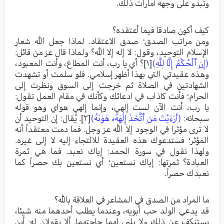
وتبدو على وجهه أمارات ذلك.
كيف أكون صادقا فيما أعتقده؟
ومن مراتب الصدق؛ صدق الاعتقاد. لماذا جعل الله شعار
الإسلام التوحيد، وقول: لا إله إلا الله؟ ولماذا قال عز من قائل:
(إِنِ ٱلۡحُكۡمُ إِلَّا لِلَّهِ)
[١]
؟ أي يا رب، أنت المطاع، وأنت المعبود،
وهذه عقيدتي التي بهذا أظهر إسلامي. فلو سلمت أو تشهدت
الشهادتين في الصلاة ثم خرجت إلى السوق ونظرت إلى
الحرام؛ فأنت كاذاب في ادعائك وكأنك في مقام العمل تقول:
يا رب، أنت الآن لست إلهي، وإنما إلهي هواي وهو قوله
سبحانه:
(أَرَءَيۡتَ مَنِ ٱتَّخَذَ إِلَٰهَهُۥ هَوَىٰهُ)
[٢]
. يُقال: إن التوحيد أن
لا ترى مؤثرا في الوجود إلا الله عز وجل. فما دمت معتقداً أنه
المؤثر؛ فستدعوك هذه العقيدة للالتجاء إليه لا إلى غيره.
ولهذا نقول في سورة الحمد: إياك نعبد. فما هي ثمرة
العبادة؟ ثمرتها: إياك نستعين؛ أي نستعين بك حصراً كما
نعبدك حصراً.
ما المراد من الصدق في المشاعر في العلاقة بالله؟
قد يدعي الولد حب أبويه، وعندما يطلب أحدهما منه شيئا،
يستنكف عن ذلك ولا يلبي لهما حاجتهما. ألا يقولان له: أين