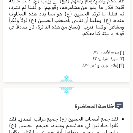
عقائدهم ونصرة إمام زمانهم (عج). إن زينب (ع) كانت خائفة
قليلا؛ فكان ما أبدوا من مشاعرهم، وقولهم: لو قُتلنا ثم نشرنا،
ثم قتلنا، ما تركنا الحسين (ع) هو مما بدد هذه المخاوف
عندها (ع). وعلينا أن نتأسى بأصحاب الحسين (ع) قولاً وفكراً
ومشاعراً. وكلما اقترب الإنسان من هذه الدائرة، كان صادقاً في
قوله: يا ليتنا كنا معكم.
[١]
سورة الأنعام: ٥٧.
[٢]
سورة الفرقان: ٤٣.
[٣]
إعلام الوری ج١ ص٤٥٥.
خلاصة المحاضرة
لقد جمع أصحاب الحسين (ع) جميع مراتب الصدق. فقد
كانوا صادقين في عقائدهم وعندما خيرهم الحسين (ع)
بالرحيل لم يرحلوا ووطنوا أنفسهم على القتل. وكانوا