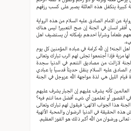
ئلة کبیرة یتکفل هذه العائلة یصبر علی کسب رزقهم
وایة عن الامام الصادق علیه السلام من هذه الروایة
ني أفقر انسان في الجنة إن صح التعبیر! لیس هناك
سعهم طعاماً وشراباً احدهم بإمکانه أن یستضیف اهل
يء.
ل الجنه! إن لله کرامة في عباده المؤمنین کل یوم
لها مزیة فإذا أجتمعوا تجلی لهم الرب تبارك وتعالى
لجنة لازالت من مصادیق التنعم في الدنیا سجدة
الصادق علیه السلام ینقل حدیثاً قدسیاً یا عبادي
ة قیام اللیل هي لذة مواجهة الله عزوجل في الجنة
العالمین کأنه یشرف علیهم إن الجبار یشرف علیهم
وفي القصور أو تعلمون أي شيء أفضل مما انتم فیه؟
 الجنة هذا الجواب الالهي؛ فیقول لهم تبارك وتعالی
هذه الحقیقة في الدنیا الرضوان والمحبة الألهیة
تعالی ورضوان من الله أکبر ذلك هو الفوز العظیم.