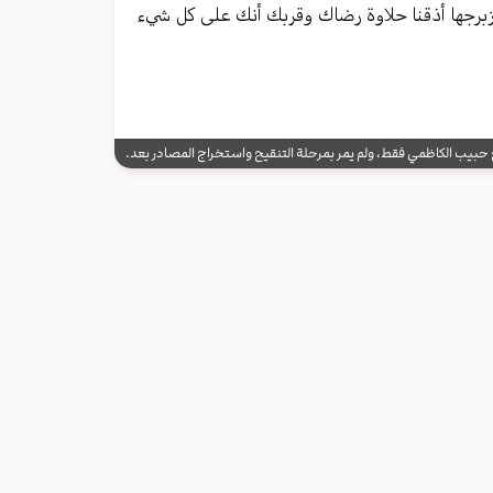
ها وزبرجها أذقنا حلاوة رضاك وقربك أنك علی کل شيء
يب الكاظمي فقط، ولم يمر بمرحلة التنقيح واستخراج المصادر بعد.