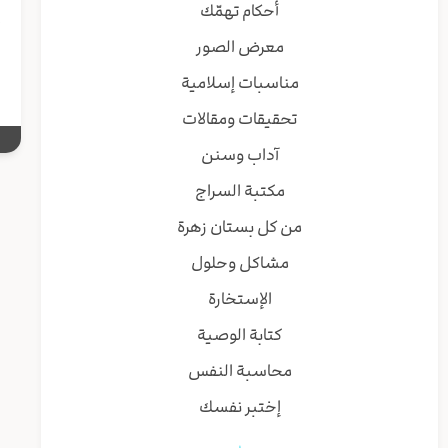
أحكام تهمّك
إ
ق
معرض الصور
مناسبات إسلامية
تحقيقات ومقالات
آداب وسنن
مكتبة السراج
من كل بستان زهرة
مشاكل وحلول
الإستخارة
كتابة الوصية
محاسبة النفس
إختبر نفسك