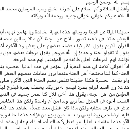
سم الله الرحمن الرحیم
أفضل الصلاة وأتم السلام علی أشرف الخلق وسید المرسلین محمد ال
لسلام علیکم اخواني اخواتي جمیعا ورحمة الله وبرکاته
دیثنا اللیلة عن الجنة ودرجاتها هذه النهایة الخالدة ویا لها من نهایه، أ
لبعض هکذا في ذهنه تصور ساذج عن الجنة كأن مثلا بساتین متصلة مک
لقرآن الکریم یقول انظر کیف فضلنا بعضهم علی بعض ولا الآخرة أکبر 
قول لا تقولوا جنة واحده! إن الله عزوجل یقول درجات بعضها فوق بعض
ؤلئك لهم الدرجات العلی طائفة من المؤمنین لهم هذه الدرجه.
ذاً اخواني كلامنا في هذه الفقرة أن المؤمن في هذه الدنیا القصيرة
لجنة کما قلنا مختلفة أهل الجنة عندما یرون مقامات بعضهم البعض 
لو بقیت الحسرة هکذا حقیقتا تنقص نعیم الجنه! النبي الأکرم صلی ا
ناك؛ وإن العبد لیرفع بصره فیلمع له نور یکاد یخطف بصره فیفرح فیق
لمؤمن من اهل الجنه، یقول هذا أخي فلان کنا نعمل جمیعا في الدنی
لنسب أخوه في المنزل معاً تربیا ولدا من أم واحدة ولکن هذا التفاض
اش في ظرف مشابه ولکن ماذا کان افضل منك عملاً، الشاهد هنا کأنه
لبه الرضا حتی یرضا یعني رب العالمین ینزع من فؤاده هذه الحالة ویج
لآن هذه المقامات العلیا لمن تعطی؟ هناك أصناف؛ امام عادل هذه الدرجة
ادل طبیعي العدالة المتصلة معنی ذلك أن العبد من الصباح الی اللیل