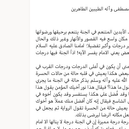
مستوى
الصوت.
مصطفی وآله الطیبین الطاهرین
بد الأبدین المتنعم في الجنة یتنعم برحیقها ورضوانها
ان واسع فیه القصور والأنهار وغیر ذلك والحال
درجات وأکبر تفضیلا؛ امامنا الصادق علیه السلام
 یعني الامام یفسر الآیه! اذاً الجنة فيها درجات
 یتمنى أن یکون في أعلی الدرجات ودرجات القرب في
البعض هکذا یعیش في قلبه حالة من حالات الحسرة
لله علیه وآله وسلم یذکر حالة في الجنة ما يجري
ول ما هذا؟ فیقال هذا نور أخيك المؤمن یقول هذا
ا وقد فُضل علي هکذا یستفسر وقد یکون أخوه في
ل الشاسع فیقال إنه کان أفضل منك عملاً هو أخوك
 یعیش حالة من الحسرة تقول الروایة ثم یجعل في
عل مکانه الرضا لیرضی بذلك.
 درجة ممیزة إن في الجنة درجة لا ینالها الا امام
 یراعي فعله وترکه أو ذو رحم وصول لا صلة الرحم