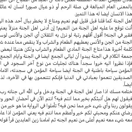
المعنی العام المبالغة في صلة الرحم أو ذو عیال صبور! انسان له عا
ذا الانسان ایضا له هذا التمیز.
هل الجنة کما قلنا قبل قلیل لهم نعیم ومتاع لا یخطر ببال أحد هذه الر
نت توقع ما علیه اهل الجنة من النعیم! إن أدنی اهل الجنة منزلاً یع
قیر في الجنه! أقول أقلهم رتبة لو نزل به الثقلان أي الجن والأنس لو
لجنة من الجن والأنس یعطیهم الطعام والشراب ولا ینقص مما عنده ش
لمة أخيرة هذا متاع الجنة المادي الطعام والشراب ولکن هنیئا لبعض اه
معة الکلام في الجنة یبدوا أن ليالي الجمع ایضا في الجنة وایام الجمع 
إذا نظروا الیه خروا سجداً هناك تجلیات من نوع آخر السجود في ا
لمؤمن سیاحة باطنیة في الجنة ایضا سیاحة المؤمن في سجدته، الامام 
لصدیقین تنعموا بعبادتي في الدنیا فإنکم تتنعمون بها في الآخره، لذ
یضاً.
تامه مسك اذا صار اهل الجنة في الجنة ودخل ولي الله الی جنانه رب 
یقول لهم هل اُنبئکم بخیر مما انتم فیه؟ انتم الآن في أحضان الحور 
قولون ربنا وأي شيء خیر مما نحن فیه؟ تأملوا في الروایة ما هو خیر من
ضاي عنکم ومحبتي لکم خیر وأعظم مما انتم فیه یعني المؤمن اذا عاش 
عه شيء معه نعیم أعلی من نعیم الجنه ثم امامنا زین العابدین قرأ قوله 