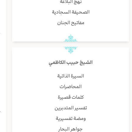
نهج البلاغة
ب
و
الصحيفة السجادية
ا
مفاتيح الجنان
ح
ا
ا
ی
ف
الشيخ حبيب الكاظمي
ا
ا
السيرة الذاتية
و
المحاضرات
ه
ا
كلمات قصيرة
ا
تفسير المتدبرين
ع
ق
ومضة تفسيرية
ا
جواهر البحار
ع