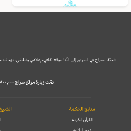
شبكة السراج في الطريق إلى الله؛ موقع ثقافي، إعلامي وتبليغي، يهدف ل
تمّت زيارة موقع سراج ٤,٨٠٠,٠٠٠ مرة خلال الستة أشهر الماضية، كما ظهر في نتائج البحث في محركات البحث٢٢,٢٩٠,٠٠٠ مرّة.
منابع الحكمة
الشيخ
القرآن الكريم
ا
نهج البلاغة
م