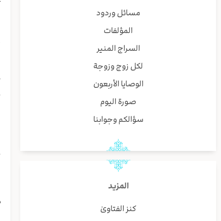
ب
مسائل وردود
ه
المؤلفات
ا
أ
السراج المنير
ف
لكل زوج وزوجة
ا
ک
الوصايا الأربعون
ج
صورة اليوم
ف
ا
سؤالكم وجوابنا
ا
ا
خ
ف
ی
المزيد
ر
م
كنز الفتاوىٰ