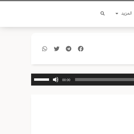
المزيد
استخدم
00:00
مفاتيح
الأسهم
أعلى/
أسفل
لزيادة
أو
خفض