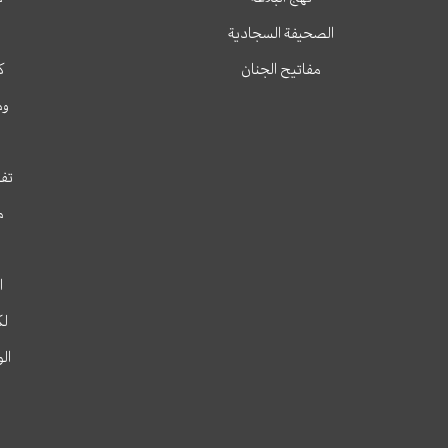
الصحيفة السجادية
مفاتيح الجنان
ك
وم
تفس
م
ا
لك
ال