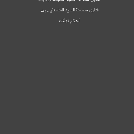
فتاوى سماحة السيد الخامنئي
دام ظله
أحكام تهمّك