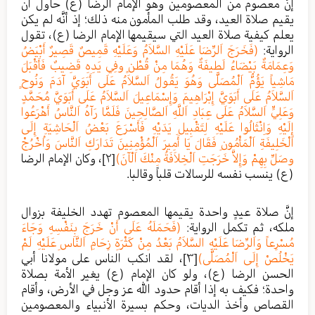
إنَّ معصوم من المعصومين وهو الإمام الرضا (ع) حاول أن
يقيم صلاة العيد، وقد طلب المأمون منه ذلك؛ إذ أنَّه لم يكن
يعلم كيفية صلاة العيد التي سيقيمها الإمام الرضا (ع)، تقول
الرواية:
(فَخَرَجَ اَلرِّضَا عَلَيْهِ السَّلاَمُ وَعَلَيْهِ قَمِيصٌ قَصِيرٌ أَبْيَضُ
وَعِمَامَةٌ بَيْضَاءُ لَطِيفَةٌ وَهُمَا مِنْ قُطْنٍ وفِي يَدِهِ قَضِيبٌ فَأَقْبَلَ
مَاشِياً يَؤُمُّ اَلْمُصَلَّى وَهُوَ يَقُولُ اَلسَّلاَمُ عَلَى أَبَوَيَّ آدَمَ وَنُوحٍ
اَلسَّلاَمُ عَلَى أَبَوَيَّ إِبْرَاهِيمَ وَإِسْمَاعِيلَ اَلسَّلاَمُ عَلَى أَبَوَيَّ مُحَمَّدٍ
وَعَلِيٍّ اَلسَّلاَمُ عَلَى عِبَادِ اَللَّهِ اَلصَّالِحِينَ فَلَمَّا رَآهُ اَلنَّاسُ أَهْرَعُوا
إِلَيْهِ وَاِنْثَالُوا عَلَيْهِ لِتَقْبِيلِ يَدَيْهِ فَأَسْرَعَ بَعْضُ اَلْحَاشِيَةِ إِلَى
اَلْخَلِيفَةِ اَلْمَأْمُونِ فَقَالَ يَا أَمِيرَ اَلْمُؤْمِنِينَ تَدَارَكِ اَلنَّاسَ وَاُخْرُجْ
وصَلِّ بِهِمْ وَإِلاَّ خَرَجَتِ اَلْخِلاَفَةُ مِنْكَ اَلْآنَ)
[٢]
، وكان الإمام الرضا
(ع) ينسب نفسه للرسالات قلباً وقالبا.
إنَّ صلاة عيدٍ واحدة يقيمها المعصوم تهدد الخليفة بزوال
ملكه، ثم تكمل الرواية:
(فَحَمَلَهُ عَلَى أَنْ خَرَجَ بِنَفْسِهِ وَجَاءَ
مُسْرِعاً وَاَلرِّضَا عَلَيْهِ السَّلاَمُ بَعْدُ مِنْ كَثْرَةِ زِحَامِ اَلنَّاسِ عَلَيْهِ لَمْ
يَخْلُصْ إِلَى اَلْمُصَلَّى)
[٣]
، لقد انكب الناس على مولانا أبي
الحسن الرضا (ع)، ولو كان الإمام (ع) يغير الأمة بصلاة
واحدة؛ فكيف به إذا أقام حدود الله عز وجل في الأرض، وأقام
القصاص وأخذ الديات، وحكم بسيرة الأنبياء والمعصومين