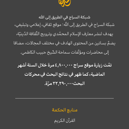
شبكة السراج في الطريق إلى الله
شبكة السراج في الطريق إلى الله؛ موقع ثقافي، إعلامي وتبليغي،
يهدف لنشر معارف الإسلام المحمّدي وترويج الثّقافة الدّينيّة،
يضمّ بساتين من المحتوى الهادف في مختلف المجالات، مضافا
إلى محاضرات ومؤلّفات سماحة الشّيخ حبيب الكاظمي.
تمّت زيارة موقع سراج ٤,٨٠٠,٠٠٠ مرة خلال الستة أشهر
الماضية، كما ظهر في نتائج البحث في محركات
البحث٢٢,٢٩٠,٠٠٠ مرّة.
منابع الحكمة
القرآن الكريم