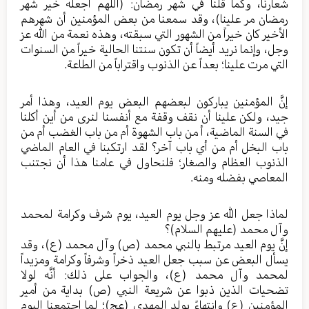
شعارنا، وكما قلنا في شهر رمضان: (اللهم اجعله خير شهر
رمضان مر علينا)، وقد سمعنا من بعض المؤمنين أن شهرهم
الأخير كان خيراً من الشهور التي سبقته، وهذه نعمة من الله عز
وجل، وإنما نريد أيضاً أن تكون سنتنا الحالية خيراً من السنوات
التي مرت علينا؛ بعداً عن الذنوب واقتراباً من الطاعة.
إنَّ المؤمنين يباركون لبعضهم البعض يوم العيد، وهذا أمر
جيد، ولكن علينا أن نقف وقفة مع أنفسنا لنرى من أين أكلنا
في السنة الماضية، أ من باب الشهوة أم من باب الغضب أم من
باب البخل أم من أي باب آخر؟ لقد ارتكبنا في العام الماضي
الذنوب العظام والصغار؛ فلنحاول في عامنا هذا أن نجتنب
المعاصي بفضله ومنه.
لماذا جعل الله عز وجل يوم العيد، يوم شرف وكرامة لمحمد
وآل محمد (عليهم السلام)؟
إنَّ يوم العيد مرتبط بالنبي محمد (ص) وآل محمد (ع)، وقد
يسأل البعض عن سبب جعل العيد ذخراً وشرفاً وكرامة ومزيداً
لمحمد وآل محمد (ع)، والجواب على ذلك: أنَّه لولا
تضحيات الذين ذبوا عن شريعة النبي (ص) بداية من أمير
المؤمنين (ع) وانتهاءً بولد المهدي (عج)؛ لما اجتمعنا اليوم