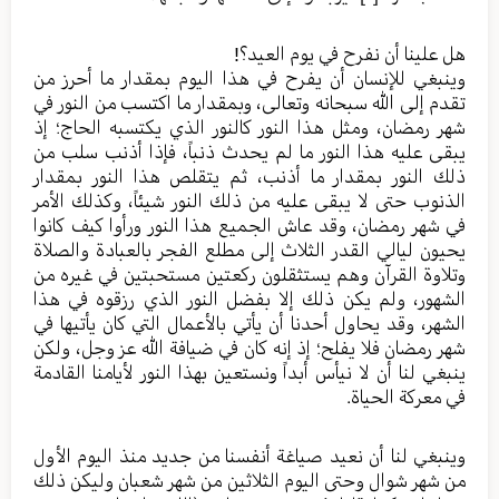
هل علينا أن نفرح في يوم العيد؟!
وينبغي للإنسان أن يفرح في هذا اليوم بمقدار ما أحرز من
تقدم إلى الله سبحانه وتعالى، وبمقدار ما اكتسب من النور في
شهر رمضان، ومثل هذا النور كالنور الذي يكتسبه الحاج؛ إذ
يبقى عليه هذا النور ما لم يحدث ذنباً، فإذا أذنب سلب من
ذلك النور بمقدار ما أذنب، ثم يتقلص هذا النور بمقدار
الذنوب حتى لا يبقى عليه من ذلك النور شيئاً، وكذلك الأمر
في شهر رمضان، وقد عاش الجميع هذا النور ورأوا كيف كانوا
يحيون ليالي القدر الثلاث إلى مطلع الفجر بالعبادة والصلاة
وتلاوة القرآن وهم يستثقلون ركعتين مستحبتين في غيره من
الشهور، ولم يكن ذلك إلا بفضل النور الذي رزقوه في هذا
الشهر، وقد يحاول أحدنا أن يأتي بالأعمال التي كان يأتيها في
شهر رمضان فلا يفلح؛ إذ إنه كان في ضيافة الله عز وجل، ولكن
ينبغي لنا أن لا نيأس أبداً ونستعين بهذا النور لأيامنا القادمة
في معركة الحياة.
وينبغي لنا أن نعيد صياغة أنفسنا من جديد منذ اليوم الأول
من شهر شوال وحتى اليوم الثلاثين من شهر شعبان وليكن ذلك