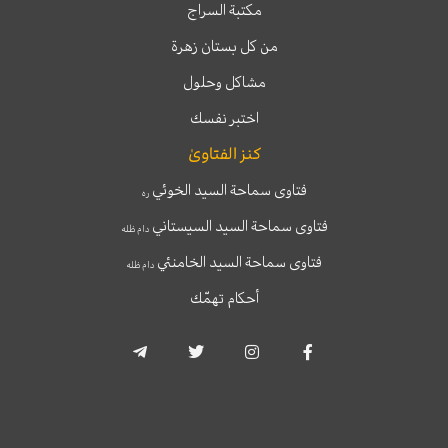
مكتبة السراج
من كل بستان زهرة
مشاكل وحلول
اختبر نفسك
كنز الفتاوىٰ
فتاوى سماحة السيد الخوئي
ره
فتاوى سماحة السيد السيستاني
دام ظله
فتاوى سماحة السيد الخامنئي
دام ظله
أحكام تهمّك
T
T
I
F
e
w
n
a
l
i
s
c
e
t
t
e
g
t
a
b
r
e
g
o
a
r
r
o
m
a
k