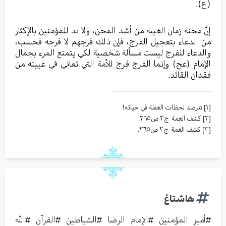
(ع).
إنَّ محنة زمان الغيبة من أشد المحن، ولا بد للمؤمنين بالإكثار
من الدعاء بتعجيل الفرج، فإن ذلك فرجهم لا فرجه فحسب،
والدعاء للفرج ليست مسألة شخصية لكي يتمتع المرء بجمال
الإمام (عج) وإنما الفرج فرج للأمة التي تعاني في غيبته من
فقدان القائد.
[١]
تترصد لحظات الغفلة في حياته!
[٢]
كشف الغمة ج٢ ص٢٦٥.
[٣]
كشف الغمة ج٢ ص٢٦٥.
هاشتاغ
#
أمير المؤمنين
#
الإمام الرضا
#
الشياطين
#
القرآن
#
الله