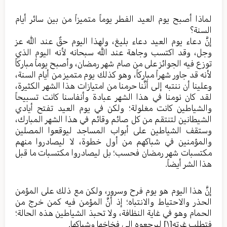
لماذا أصبح يوم العيد الفطر يوماً متميزاً من بين سائر أيام
السنة؟
إنَّ دعاء يوم العيد دعاء بليغ، ولهذا اليوم حقٌ عند الله عز
وجل، وقد اكتسب وجاهة عند الله سبحانه لأنه اليوم الذي
توزع فيه الجوائز على من صام شهر رمضان، وأصبح يوماً مباركاً
لأنه قد جاور شهراً مباركاً، وهو كذلك يوم متميز من أيام السنة،
وعلينا أن ننتبه إلى أنَّنا حرمنا من امتيازات هذا الشهر الكثيرة،
لقد كان نومنا في هذا الشهر عبادة وأنفاسنا كانت تسبيحاً
والشياطين كانت مغلولة؛ ولكن في يوم العيد تفتح أيادي
الشيطانين لتنتقم من كل صائم وقائم في هذا الشهر المبارك،
وستقف الشياطين على أبواب المساجد ليوقعوا المصلين
والمؤمنين في شباكهم من أول خطوة، لا ليصادروا منهم
مكتسبات شهر رمضان فحسب؛ بل ليصادروا مكتسبات ما قبل
هذا الشر أيضاً.
إنَّ هذا اليوم هو يوم فرح وسرور، ولكن مع ذلك على المؤمن
الحذر والاحتياط والانتباه؛ إذ أنَّ المؤمن فيه كمن خرج من
الحمام وهو في غاية النظافة، ولا تحبذ الشياطين هذه الحالة؛
فتطلب غرته
[١]
ليرجعوه إلى فخاخها وشباكها.