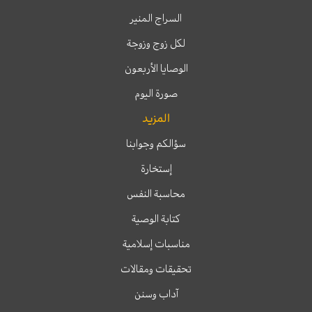
السراج المنير
لكل زوج وزوجة
الوصايا الأربعون
صورة اليوم
المزيد
سؤالكم وجوابنا
إستخارة
محاسبة النفس
كتابة الوصية
مناسبات إسلامية
تحقيقات ومقالات
آداب وسنن