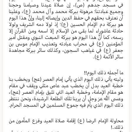
في مسجد جدهم (ص)، إن صلاة عيدنا وصيامنا وحجنا
وجميع عبادتنا؛ مرهونة ببركة محمد وآل محمد (ع)، وعلينا
أن نعترف بحقهم في حفظ الدين وإيصاله إلينا، وإنَّ هذا اليوم
هو ببركة دم الإمام الحسين (ع)؛ إذ لولا دمه الشريف ولولا
حادثة عاشوراء لما بقي من الإسلام إلا اسمه ومن القرآن إلا
رسمه، كما أنَّ هذا اليوم هو ببركة المبعث النبوي ومقتل أمير
المؤمنين (ع) في محراب عبادته وتعذيب الإمام موسى بن
جعفر (ع) في غياهب السجون، وكذلك سائر ببركة مجاهدة
سائر الأئمة (ع).
ما أجمله ذلك اليوم!!
وليته يأتي ذلك اليوم الذي يأتي إمام العصر (عج) ويخطب بنا
خطبة العيد بدل أن يخطب عبد عاص مثلي ويقف في مقام
هو مقام الإمامة، وخطبة العيد التي تليق بإمام العصر (عج)،
وعسى الله عز وجل أن يرينا تلك الطلعة الرشيدة، ونحن ننتظر
ذلك اليوم الذي يأم فيه جموع المسلمين في المسجد الحرام.
محاولة الإمام الرضا (ع) إقامة صلاة العيد وفزع المأمون من
ذلك..!