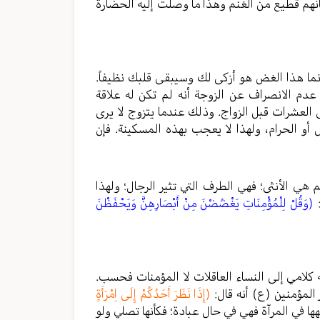
 كأنهم قطيع من الغنم وهذا ما وصلت إليه الحضارة
نما هذا الغض هو أزكى لك وسيبقى قلبك نظيفاً.
عدم الانصراف عن الزوجة أنه لم تكن له علاقة
 العشرات قبل الزواج. وذلك عندما يتزوج لا يرى
و الحرام، ولهذا لا يعجب بهذه المسكينة. فإن
هي الأنثى؛ فهي الطرف التي تثير الرجال؛ ولهذا
:
(وَقُلْ لِلْمُؤْمِنَاتِ يَغْضُضْنَ مِنْ أَبْصَارِهِنَّ وَيَحْفَظْنَ
كلامي إلى النساء العاقلات لا المؤمنات فحسب.
 المؤمنين (ع) أنه قال:
(إِذَا نَظَرَ أَحَدُكُمْ إِلَى اِمْرَأَةٍ
هها في المرآة فهي في حال عبادة؛ فكأنها تصلي ولو