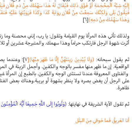
إِلَيْهِ شِبْهُ اَلْمِحْجَمَةِ أَوْ فَوْقَ ذَلِكَ فَيُقَالُ لَهُ هَذَا سَهْمُكَ مِنْ دَمِ فُلاَنٍ فَيَق
فَيَقُولُ بَلَى وَلَكِنَّكَ سَمِعْتَ مِنْ فُلاَنٍ رِوَايَةَ كَذَا وَكَذَا فَرَوَيْتَهَا عَلَيْهِ فَنَقَلْ
وَهَذَا سَهْمُكَ مِنْ دَمِهِ)
[٦]
ولذلك تأتي هذه المرأة يوم القيامة وتقول: يا رب، إنني محصنة وما زن
أثرت شهوة الرجل فارتكب حراماً وهذا سهمك. والمتبرجة عشرين أو ثلاثي
ثم يقول سبحانه:
(وَلَا يُبْدِينَ زِينَتَهُنَّ إِلَّا مَا ظَهَرَ مِنْهَا)
[
٧]
؛ وعندما يص
الواقعية. إن ما ظهر منها مفسر بالوجه والكفين. وأجمل الزينة في المر
والفتاوى المعروفة عندنا تستثنى الوجه والكفين. بالطبع إن المرأة غي
على الرجل أن يغض بصره ولا ينظر بشهوة أو بريبة.وهناك بعض الفتاو
ظاهرة.
ثم تقول الآية الشريفة في نهايتها:
(وَتُوبُوا إِلَى اللَّهِ جَمِيعًا أَيُّهَ الْمُؤْمِنُونَ 
أَنا الغَريقُ فَما خَوفي مِنَ البَلَلِ