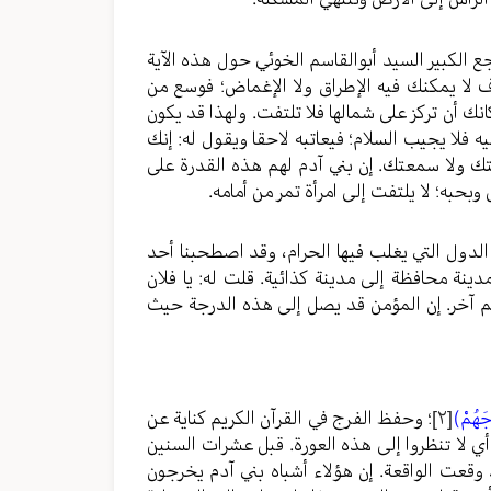
ع الكبير السيد أبوالقاسم الخوئي حول هذه الآية
ظرف لا يمكنك فيه الإطراق ولا الإغماض؛ فوسع من
كانك أن تركز على شمالها فلا تلتفت. ولهذا قد يكون
ه فلا يجيب السلام؛ فيعاتبه لاحقا ويقول له: إنك
 رأيتك ولا سمعتك. إن بني آدم لهم هذه القدرة على
بحبه؛ لا يلتفت إلى امرأة تمر من أمامه.
الدول التي يغلب فيها الحرام، وقد اصطحبنا أحد
دينة محافظة إلى مدينة كذائية. قلت له: يا فلان
عالم آخر. إن المؤمن قد يصل إلى هذه الدرجة حيث
جَهُمْ)
[٢]
؛ وحفظ الفرج في القرآن الكريم كناية عن
 أي لا تنظروا إلى هذه العورة. قبل عشرات السنين
د وقعت الواقعة. إن هؤلاء أشباه بني آدم يخرجون