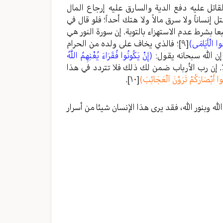
قاتل عليه دفع الدية والسارق عليه إرجاع المال
إنساناً ولا سرق مالاً ولا هتك أحداً؛ فلو قال في
 بشرط عدم الاستهزاء بالتوبة. إن سورة النور هي
ُوا الْأَيَامَى)
[٩]
؛ فالذي يخاف على ولده من الحرام
إن الله سبحانه يقول:
(إِنْ يَكُونُوا فُقَرَاءَ يُغْنِهِمُ اللَّهُ
ا. إن رب الأرباب ضمن لك ذلك فلا تتردد في هذا
 أَبْصَارَكُمْ تَرَوْنَ اَلْعَجَائِبَ)
[١٠]
.
 وبنور الله، فقد يرى هذا الإنسان شيئا من أسرار