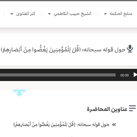
منابع الحكمة
الشيخ حبيب الكاظمي
كنز الفتاوىٰ
حول قوله سبحانه: (قُلْ لِلْمُؤْمِنِينَ يَغُضُّوا مِنْ أَبْصَارِهِمْ)
ل
00:00
وت
عناوين المحاضرة
حول قوله سبحانه: (قُلْ لِلْمُؤْمِنِينَ يَغُضُّوا مِنْ أَبْصَارِهِمْ)