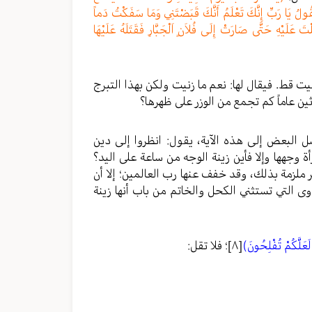
ُولُ يَا رَبِّ إِنَّكَ تَعْلَمُ أَنَّكَ قَبَضْتَنِي وَمَا سَفَكْتُ دَماً
تَ عَلَيْهِ حَتَّى صَارَتْ إِلَى فُلاَنٍ اَلْجَبَّارِ فَقَتَلَهُ عَلَيْهَا
يت قط. فيقال لها: نعم ما زنيت ولكن بهذا التبرج
ن عاماً كم تجمع من الوزر على ظهرها؟
ل البعض إلى هذه الآية، يقول: انظروا إلى دين
أة وجهها وإلا فأين زينة الوجه من ساعة على اليد؟
ر ملزمة بذلك، وقد خفف عنها رب العالمين؛ إلا أن
ى التي تستثني الكحل والخاتم من باب أنها زينة
لَعَلَّكُمْ تُفْلِحُونَ)
[٨]
؛ فلا تقل: