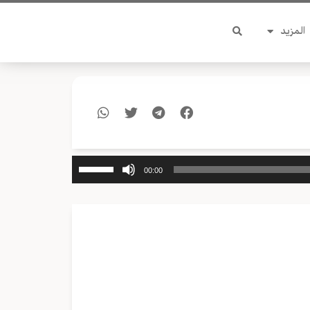
المزيد
استخدم
00:00
مفاتيح
الأسهم
أعلى/
أسفل
لزيادة
أو
خفض
مستوى