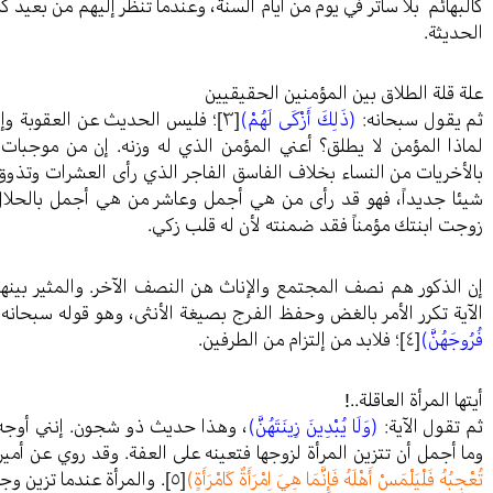
كالبهائم بلا ساتر في يوم من أيام السنة، وعندما تنظر إليهم من بعيد
الحديثة.
علة قلة الطلاق بين المؤمنين الحقيقيين
ثم يقول سبحانه:
(ذَلِكَ أَزْكَى لَهُمْ)
[٣]
؛ فليس الحديث عن العقوبة وإ
لماذا المؤمن لا يطلق؟ أعني المؤمن الذي له وزنه. إن من موجبات 
بالأخريات من النساء بخلاف الفاسق الفاجر الذي رأى العشرات وتذوق
شيئا جديداً، فهو قد رأى من هي أجمل وعاشر من هي أجمل بالحلال أ
زوجت ابنتك مؤمناً فقد ضمنته لأن له قلب زكي.
إن الذكور هم نصف المجتمع والإناث هن النصف الآخر. والمثير بينهم 
الآية تكرر الأمر بالغض وحفظ الفرج بصيغة الأنثى، وهو قوله سبحانه
فُرُوجَهُنَّ)
[٤]
؛ فلابد من إلتزام من الطرفين.
أيتها المرأة العاقلة..!
ثم تقول الآية:
(وَلَا يُبْدِينَ زِينَتَهُنَّ)
، وهذا حديث ذو شجون. إنني أوجه 
وما أجمل أن تتزين المرأة لزوجها فتعينه على العفة. وقد روي عن أمير
تُعْجِبُهُ فَلْيَلْمَسْ أَهْلَهُ فَإِنَّمَا هِيَ اِمْرَأَةٌ كَامْرَأَةٍ)
[٥]
. والمرأة عندما تزين وج