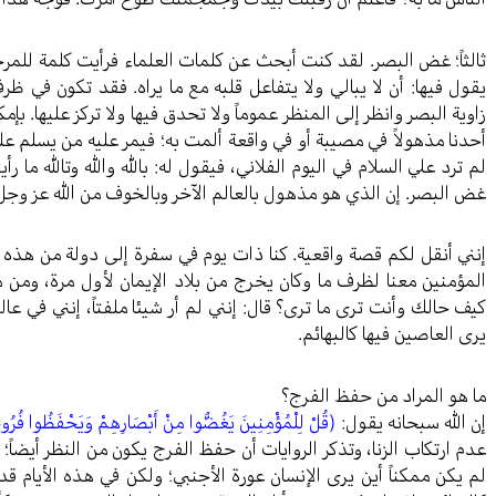
ثالثاً؛ غض البصر. لقد كنت أبحث عن كلمات العلماء فرأيت كلمة للمرج
يقول فيها: أن لا يبالي ولا يتفاعل قلبه مع ما يراه. فقد تكون في 
زاوية البصر وانظر إلى المنظر عموماً ولا تحدق فيها ولا تركز عليها. بإم
أحدنا مذهولاً في مصيبة أو في واقعة ألمت به؛ فيمر عليه من يسلم علي
لم ترد علي السلام في اليوم الفلاني، فيقول له: بالله والله وتالله ما
غض البصر. إن الذي هو مذهول بالعالم الآخر وبالخوف من الله عز وجل و
إنني أنقل لكم قصة واقعية. كنا ذات يوم في سفرة إلى دولة من هذه 
المؤمنين معنا لظرف ما وكان يخرج من بلاد الإيمان لأول مرة، ومن م
كيف حالك وأنت ترى ما ترى؟ قال: إنني لم أر شيئا ملفتاً، إنني في 
يرى العاصين فيها كالبهائم.
ما هو المراد من حفظ الفرج؟
إن الله سبحانه يقول:
(قُلْ لِلْمُؤْمِنِينَ يَغُضُّوا مِنْ أَبْصَارِهِمْ وَيَحْفَظُوا فُرُو
عدم ارتكاب الزنا، وتذكر الروايات أن حفظ الفرج يكون من النظر أيضاً؛
لم يكن ممكناً أين يرى الإنسان عورة الأجنبي؛ ولكن في هذه الأيام ق