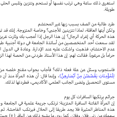
استغرق ذلك ساعة وهي ترتب نفسها أو تستحم وتتزين وتلبس الحلي إل
طويلة.
طرد طالبة من الصف بسبب زيها غير المحتشم
ولكن أيتها العاقلة، لماذا تتزينين للأجنبي؟ وخاصة المتزوجة. إنك قد
هذه الحركة أي إغراء الرجال؟ إن هذا الرجل إذا أعجب بك وثارت غري
لقد سمعت أحد المتخصصين من أساتذة الجامعة في دولة أجنبية طرد 
عدم الاحتشام، فذهبت واشكت عليه عند الإدارة. وعادة في الدول ال
حراماً بل مرغوباً. فقالت لهم: إن هذا الأستاذ طردني من الحصة لهذا الز
فاستجوب وسئل عن علة فعله ذلك؟ فأجاب بجواب مقنع خلصه من الم
لِلْمُؤْمِنَاتِ يَغْضُضْنَ مِنْ أَبْصَارِهِنَّ)
، وإنما قال: أن هذه المرأة منذ أ
مستوى التحصيل وتضرر الجانب العلمي الأكاديمي، فطردتها لذلك.
جرائم يرتكبها السافرات كل يوم
إن المرأة الفاتنة السافرة المتزينة؛ ترتكب جريمة علمية في الجامعة 
هذه المناظر المثيرة فلا يجد طريقا إلى الحلال فيرتكب الفاحشة. ثم 
سهمك من زنى فلان وفلان. كما روي ما يشبه ذلك عن الباقر (ع) حيث