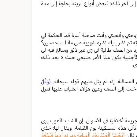
ى آخر ذلك؛ فبعض أنواع الزينة بحاجة إلى مدة
 تزوجتي وأنجبتي وأنت صاحبة أسرة فما الحكمة في
زته ثم نظر إليك نظرة شهوية على ماذا ستحصلين؟
من الصف طالبة في زي غير لائق ومبالغ فيه في
أجنبية يكون هذا الأمر طبيعي حيث لا يعد ذلك
ي.
سائلة. إنه لم يتل عليهم قوله سبحانه:
(وَقُلْ
ن دخلت إلى الصف وعين هؤلاء الشباب عليها فنزل
وجريمة أخلاقية في الأسواق. إن الشاب الأعزب يرى
تأتي هذه المسكينة يوم القيامة، ويقال لها: خذي
 قال:
(يُحْشَرُ اَلْعَبْدُ يَوْمَ اَلْقِيَامَةِ وَمَا نَدَا دَماً فَيُدْفَعُ