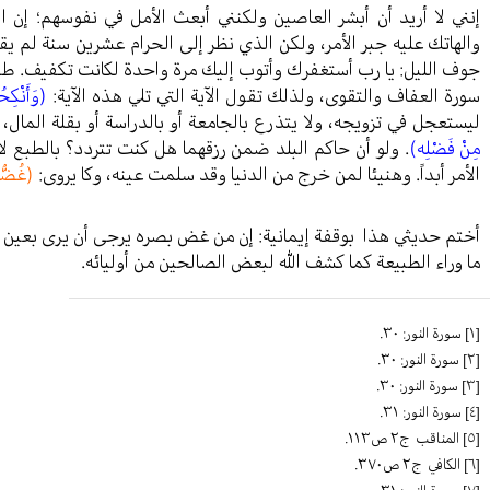
إنني لا أريد أن أبشر العاصين ولكنني أبعث الأمل في نفوسهم؛ إن ال
والهاتك عليه جبر الأمر، ولكن الذي نظر إلى الحرام عشرين سنة لم يقتل 
جوف الليل: يا رب أستغفرك وأتوب إليك مرة واحدة لكانت تكفيف. طبعا
سورة العفاف والتقوى، ولذلك تقول الآية التي تلي هذه الآية:
(وَأَنْكِح
ليستعجل في تزويجه، ولا يتذرع بالجامعة أو بالدراسة أو بقلة المال، 
مِنْ فَضْلِه)
. ولو أن حاكم البلد ضمن رزقهما هل كنت تتردد؟ بالطبع ل
الأمر أبداً. وهنيئا لمن خرج من الدنيا وقد سلمت عينه، وكا يروى:
(غُضُّوا
أختم حديثي هذا بوقفة إيمانية: إن من غض بصره يرجى أن يرى بعين الله
ما وراء الطبيعة كما كشف الله لبعض الصالحين من أوليائه.
[١]
سورة النور: ٣٠.
[٢]
سورة النور: ٣٠.
[٣]
سورة النور: ٣٠.
[٤]
سورة النور: ٣١.
[٥]
المناقب ج٢ ص١١٣.
[٦]
الکافي ج٢ ص٣٧٠.