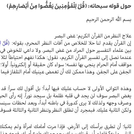
حول قوله سبحانه: (قُلْ لِلْمُؤْمِنِينَ يَغُضُّوا مِنْ أَبْصَارِهِمْ)
بسم الله الرحمن الرحیم
علاج النظر من القرآن الكريم؛ غض البصر
إن القرآن يقدم لنا حلا للخلاص من آفات النظر المحرم، بقوله:
(قُلْ لِ
بين علماء التفسير حول المراد من غض البصر. ولا داعي للخوض في ال
عندما نصل إلى تفسير القرآن الكريم، نقول: هكذا نفهم احتياطاً لئلا ن
مواقف أمام الحرام ينجي بها نفسه؛ سواء كان حقيقة أو إلكترونياً. أو
الجفن على الجفن. وهذا ممكن لك أن تغمض عينيك أمام التلفاز فيما لو
وهذه الثواني الأولى لا حساب عليك فيها أبداً؛ بل أقول لك سراً: قد ت
يغض البصر سوف لن يجد في قلبه ظلمة بل سيجد نوراً. إنه رأى الحرا
وصرف وجهه ولذلك لا يرى كدورة في باطنه أبداً، وبعد لحظات سينسى
ولكن الثانية عليك. فبمجرد أن تطلق النظر وتنظر الثانية والثالثة فسو
ثانيا؛ أن تطرق برأسك إلى الأرض. فإذا مرت أمامك امرأة ولم يمك
الناس ما به؟ فاعلم أن رقبتك بيدك وجمجمتك طوع أمرك. فوجه هذا ا