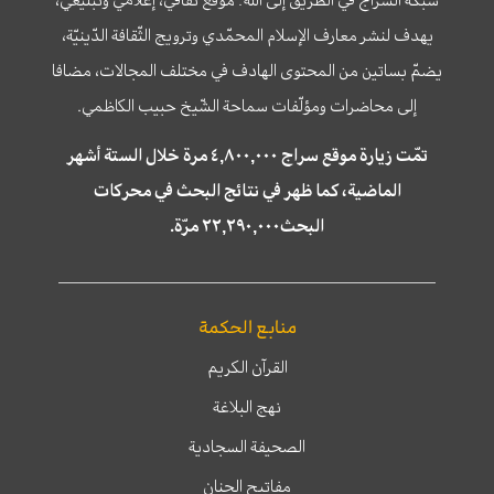
شبكة السراج في الطريق إلى الله؛ موقع ثقافي، إعلامي وتبليغي،
يهدف لنشر معارف الإسلام المحمّدي وترويج الثّقافة الدّينيّة،
يضمّ بساتين من المحتوى الهادف في مختلف المجالات، مضافا
إلى محاضرات ومؤلّفات سماحة الشّيخ حبيب الكاظمي.
تمّت زيارة موقع سراج ٤,٨٠٠,٠٠٠ مرة خلال الستة أشهر
الماضية، كما ظهر في نتائج البحث في محركات
البحث٢٢,٢٩٠,٠٠٠ مرّة.
منابع الحكمة
القرآن الكريم
نهج البلاغة
الصحيفة السجادية
مفاتيح الجنان