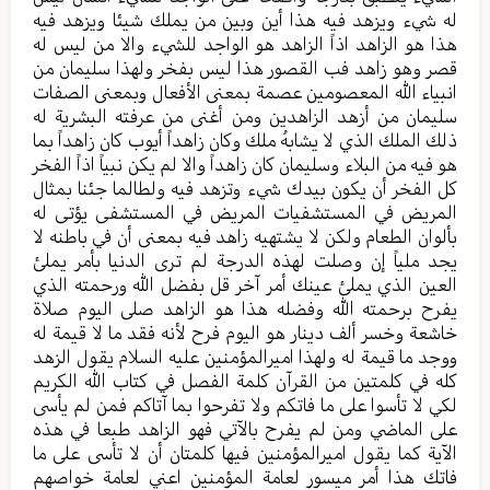
له شيء ويزهد فيه هذا أين وبين من يملك شيئا ويزهد فيه
هذا هو الزاهد اذاً الزاهد هو الواجد للشيء والا من ليس له
قصر وهو زاهد فب القصور هذا ليس بفخر ولهذا سليمان من
انبياء الله المعصومين عصمة بمعنى الأفعال وبمعنى الصفات
سليمان من أزهد الزاهدين ومن أغنى من عرفته البشرية له
ذلك الملك الذي لا يشابهُ ملك وكان زاهداً أيوب كان زاهداً بما
هو فيه من البلاء وسليمان كان زاهداً والا لم يكن نبياً اذاً الفخر
كل الفخر أن يكون بيدك شيء وتزهد فيه ولطالما جئنا بمثال
المريض في المستشفيات المريض في المستشفى يؤتى له
بألوان الطعام ولكن لا يشتهيه زاهد فيه بمعنى أن في باطنه لا
يجد ملياً إن وصلت لهذه الدرجة لم ترى الدنيا بأمر يملئ
العين الذي يملئ عينك أمر آخر قل بفضل الله ورحمته الذي
يفرح برحمته الله وفضله هذا هو الزاهد صلى اليوم صلاة
خاشعة وخسر ألف دينار هو اليوم فرح لأنه فقد ما لا قيمة له
ووجد ما قيمة له ولهذا اميرالمؤمنين عليه السلام يقول الزهد
كله في كلمتين من القرآن كلمة الفصل في كتاب الله الكريم
لكي لا تأسوا على ما فاتكم ولا تفرحوا بما آتاكم فمن لم يأسى
على الماضي ومن لم يفرح بالآتي فهو الزاهد طبعا في هذه
الآية كما يقول اميرالمؤمنين فيها كلمتان أن لا تأسى على ما
فاتك هذا أمر ميسور لعامة المؤمنين اعني لعامة خواصهم