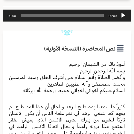
مشغل
00:00
00:00
الصوت
نص المحاضرة (النسخة الأولية)
أعوذ بالله من الشیطان الرجیم
بسم الله الرحمن الرحیم
وأفضل الصلاة وأتم السلام علی أشرف الخلق وسید المرسلین
محمد المصطفی وآله الطیبین الطاهرین
السلام علیکم اخواني اخواتي جمیعا ورحمة الله وبرکاته
كثيراً ما سمعنا بمصطلح الزهد والحال أن هذا المصطلح لم
يفهم كما ينبغي الزهد في نظر عامة الناس أن يكون الانسان
تاركاً للشيء من يترك الشيء الانسان الذي يعيش الفقر
المتقع هذا يرونه زاهداً والحال اتفاقا الانسان الزاهد في
الشيء ينطبق بدرجة واضحة على الواجد للشيء انسان ليس