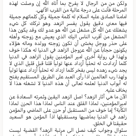
ولكن من من الرجال لا يفرح بما آتاه الله إن وصلت لهذه
المرحلة فأنت على درجة عالية من القرب الألهي.
امامنا الصادق عليه السلام له كلمة جميلة وكل كلماتهم جميلة
فيها معنى دقيق يقول يفسر الزهد وهو تركك كل شيء
يشغلك عن الله كل مشغل عن الله هو عدو لك وقد يكون هذا
المشغل من أقرب الناس اليك الذي يعيش مع زوجته وأهله
على حذر ووجل يخشى أن تكون زوجته وولده وماله هؤلاء
يكونون حجاباً عن الله عزوجل الزاهد في الدنيا له هكذا خوف
ولهذا في رواية أخرى امير المؤمنين يقول الزاهد في الدنيا
كلما أزدادت له تحلياً أزداد عنها تولياً قلنا قبل قليل الذي لا
يجد شيء زهده ليس بفخر كلما ازداد له تحلياً أزداد عنها تولياً
ولهذا رب العالمين اذا رأى العبد على الطريق المستقيم يفتح
له أبواب الدنيا لعلمه تعالى أن هذه الدنيا لا تشغله هذا لا
يخاف عليه.
الآن ما هي آثار الزهد؟ اصل الزهد اليقين وثمرته السعادة عن
اميرالمؤمنين، لماذا القلق عند الناس لماذا هذا الحزن لماذا
الكآبة؟ إما خوف من المستقبل أو حزن على الماضي والمؤمن
زاهد في الدنيا بماضيها ومستقبلها اذاً المؤمن هو السعيد
حقيقتا في الخلق.
سئوال وجواب كيف نصل الى مرتبة الزهد؟ القضية ليست