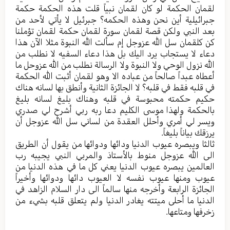
لقمان الحكمة لو كان لقمان نبياً قلت هذه الحكمة حكمة
جبرائيلية أين نحن وهذه الحكمه؟ جبرئيل لا يأتي لأحد من
بعد النبي ولكن قصة لقمان سورة لقمان حكمة لقمان تؤملنا
كن كلقمان سل الله عزوجل إم سألت الله النبوة مثلا الآن هذا
دعاء لا يستجاب يرد اليك بل هذا دعاء السفيه لا نطلب من
الله نزول الوحي ولا النبوة ولا الرسالة نطلب من الله عزوحل ما
أعطاه عبداً صالحاً من عباده الا وهو لقمان أثبت الله الحكمة
في قلبه فقط في قلبه؟ لا الجائزة الثانية وأنطق بها لسانه هناك
حكيم حكمته محبوسة في قلبه وهناك بليغ لسانه بليغ
بالحكمة ولهذا موسى الكليم دعا ربه ربي أشرح لي صدري
ويسر لي أمري وأحلل العقدة من لساني سل الله عزوجل أن
يرزقك بياناً بليغاً.
ثالثا ويبصره عيوب الدنيا ودائها ودوائها من يقول أن الطريق
الى الله عزوجل منوط بالأستاذ والمربي النبي يجيبه رب
العالمين يبصره عيوب الدنيا يعني كل ما في هذه الدنيا من
عيوب ومنها عيوب نفسه لا العيوب دائها ودوائها وأخيراً
الجائزة الرابعة وأخرجه منها سالماً الى دار السلام الزاهد في
الدنيا ما أحلى ميتته يغادر الدنيا ولم يتعلق قلبه بشيء من
زخرفها ومتاعها.