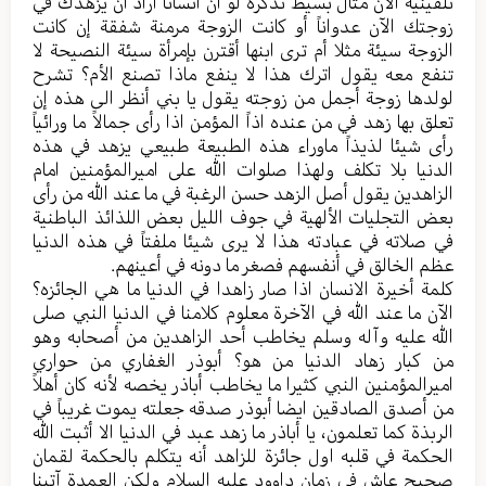
تلقينية الآن مثال بسيط نذكره لو أن انساناً اراد أن يزهدك في
زوجتك الآن عدواناً أو كانت الزوجة مرمنة شفقة إن كانت
الزوجة سيئة مثلا أم ترى ابنها أقترن بإمرأة سيئة النصيحة لا
تنفع معه يقول اترك هذا لا ينفع ماذا تصنع الأم؟ تشرح
لولدها زوجة أجمل من زوجته يقول يا بني أنظر الى هذه إن
تعلق بها زهد في من عنده اذاً المؤمن اذا رأى جمالاً ما ورائياً
رأى شيئا لذيذاً ماوراء هذه الطبيعة طبيعي يزهد في هذه
الدنيا بلا تكلف ولهذا صلوات الله على اميرالمؤمنين امام
الزاهدين يقول أصل الزهد حسن الرغبة في ما عند الله من رأى
بعض التجليات الألهية في جوف الليل بعض اللذائذ الباطنية
في صلاته في عبادته هذا لا يرى شيئا ملفتاً في هذه الدنيا
عظم الخالق في أنفسهم فصغر ما دونه في أعينهم.
كلمة أخيرة الانسان اذا صار زاهدا في الدنيا ما هي الجائزه؟
الآن ما عند الله في الآخرة معلوم كلامنا في الدنيا النبي صلى
الله عليه وآله وسلم يخاطب أحد الزاهدين من أصحابه وهو
من كبار زهاد الدنيا من هو؟ أبوذر الغفاري من حواري
اميرالمؤمنين النبي كثيرا ما يخاطب أباذر يخصه لأنه كان أهلاً
من أصدق الصادقين ايضا أبوذر صدقه جعلته يموت غريباً في
الربذة كما تعلمون، يا أباذر ما زهد عبد في الدنيا الا أثبت الله
الحكمة في قلبه اول جائزة للزاهد أنه يتكلم بالحكمة لقمان
صحيح عاش في زمان داوود عليه السلام ولكن العمدة آتينا