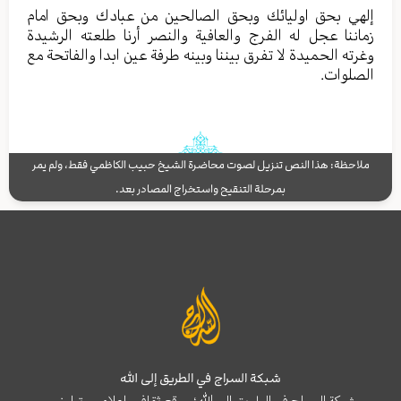
إلهي بحق اوليائك وبحق الصالحين من عبادك وبحق امام
زماننا عجل له الفرج والعافية والنصر أرنا طلعته الرشيدة
وغرته الحميدة لا تفرق بيننا وبينه طرفة عين ابدا والفاتحة مع
الصلوات.
ملاحظة: هذا النص تنزيل لصوت محاضرة الشيخ حبيب الكاظمي فقط، ولم يمر
بمرحلة التنقيح واستخراج المصادر بعد.
شبكة السراج في الطريق إلى الله