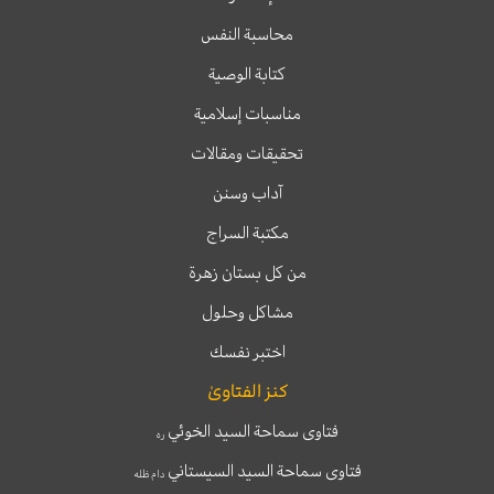
محاسبة النفس
كتابة الوصية
مناسبات إسلامية
تحقيقات ومقالات
آداب وسنن
مكتبة السراج
من كل بستان زهرة
مشاكل وحلول
اختبر نفسك
كنز الفتاوىٰ
فتاوى سماحة السيد الخوئي
ره
فتاوى سماحة السيد السيستاني
دام ظله