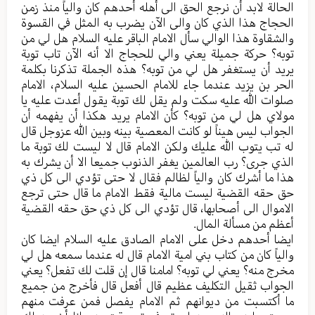
الحالة لابد أن نرجع الحق الی أهله أحدهم کان والیاً منذ زمن
الحجاج هذا الذي کان والی الآن یضرب به المثل في القسوة
والشقاوة هذا الوالي سأل الامام الباقر علیه السلام هل لي من
توبه؟ حرکة جمیلة يعني والي للحجاج الا أنه الآن تاب توبة
یرید أن یستغفر هل لي من توبه؟ هذه الجملة تذکرنا بکلمة
الحر بن یزید عندما جاء للامام الحسین علیه السلام، الامام
صلوات الله علیه سكت ولم یقل لك توبة یقول أعدت علیه یا
مولاي هل لي من توبه؟ کأن الامام یرید هکذا أن یفهمه أن
الجواب لیس هیناً لو کانت المعصیة بینه وبین الله عزوجل قال
له تب یتوب الله علیك ولکن الامام قال لا لیست لك توبة ما
الذي جری؟ رب العالمین یغفر الذنوب جمیعا الا أن یشرك به
هذا ما أشرك کان والیاً لظالم فقال لا حتی تؤدي الی کل ذي
حق حقه القضیة لیست مالیة فقط الامام ما قال حتی ترجع
الاموال الی أصحابها، قال تؤدي الی کل ذي حق حقه القضیة
أعظم من مسألة المال.
ایضا أحدهم دخل علی الامام الصادق علیه السلام ایضا کان
والیاً کان من کتاب بني امية الامام قال له عندما سمعه هل لي
مخرج منه؟ یعني لي توبه؟ امامنا قال إن قلت لك تفعل؟ یعني
الجواب ثقیل التکلیف عظیم قال أفعل قال فأخرج من جمیع
ما أکتسبت من دیوانهم ثم الامام یفصل فمن عرفت منهم