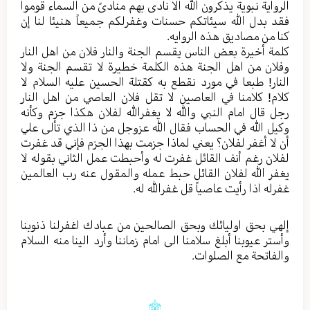
الروایة نبویة یذکرون الله الا نادی بهم منادیً من السماء قوموا
فقد بدل الله سیئاتکم حسنات وغفرلکم جمیعاً هنیئا لنا إن
کنا من مصادیق هذه الروایه.
کلمة أخیرة بعض الناس یقسم الجنة والنار فلان من اهل النار
وفلان من اهل الجنة هذه الکلمة خطیرة لا تقسم الجنة ولا
النار! طبعا في مورد نقطع به کقتلة الحسین علیه السلام لا
کلام! کلامنا في العاصین لا تقل فلان العاصي من اهل النار
رجل قال امام النبي والله لا یغفرالله لفلان هکذا جزم وکأنه
وکیل الله في الحساب فقال الله عزوجل من ذا الذي تألی علي
أن لا أغفر لفلان؟ یعني لماذا جزمت بهذا الجزم فإني قد غفرت
لفلان رغم أنف القائل غفرت له وأحبطت عمل الثاني بقوله لا
یغفر الله لفلان القائل حبط عمله والمقول عنه رب العالمین
غفرله اذا رأيت عاصیاً قل غفرالله له.
إلهي بحق اولیائك وبحق الصالحین من عبادك اغفرلنا ذنوبنا
وأستر عیوبنا أبلغ سلامنا الی امام زماننا وأرد الینا منه السلام
والفاتحة مع الصلوات.