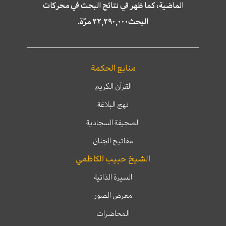
الماضية، كما ظهر في نتائج البحث في محركات
البحث٢٢,٢٩٠,٠٠٠ مرّة.
منابع الحكمة
القرآن الكريم
نهج البلاغة
الصحيفة السجادية
مفاتيح الجنان
الشيخ حبيب الكاظمي
السيرة الذاتية
معرض الصور
المحاضرات