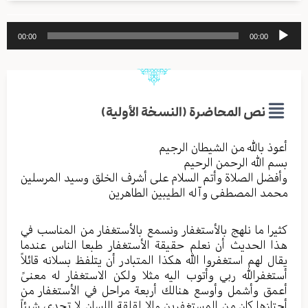
مشغل
00:00
00:00
الصوت
نص المحاضرة (النسخة الأولية)
أعوذ بالله من الشیطان الرجیم
بسم الله الرحمن الرحیم
وأفضل الصلاة وأتم السلام علی أشرف الخلق وسید المرسلین
محمد المصطفی وآله الطیبین الطاهرین
کثیرا ما نلهج بالأستغفار ونسمع بالأستغفار من المناسب في
هذا الحدیث أن نعلم حقیقة الأستغفار طبعا الناس عندما
یقال لهم استغفروا الله هکذا المتبادر أن یتلفظ بسلانه قائلاً
أستغفرالله ربي وأتوب الیه مثلا ولکن الاستغفار له معنیً
أعمق وأشمل وأوسع هنالك أربعة مراحل في الأستغفار من
أجتازها کان من المستغفرین والا لقلقة اللسان لا تجدي شیئاً