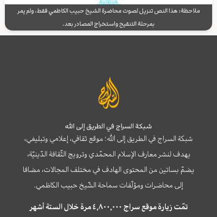
ملاحظة: هذا النص تنزيل لصوت محاضرة الشيخ حبيب الكاظمي فقط، ولم يمر
بمرحلة التنقيح واستخراج المصادر بعد.
شبكة السراج في الطريق إلى الله
شبكة السراج في الطريق إلى الله؛ موقع ثقافي، إعلامي وتبليغي،
يهدف لنشر معارف الإسلام المحمّدي وترويج الثّقافة الدّينيّة،
يضمّ بساتين من المحتوى الهادف في مختلف المجالات، مضافا
إلى محاضرات ومؤلّفات سماحة الشّيخ حبيب الكاظمي.
تمّت زيارة موقع سراج ٤,٨٠٠,٠٠٠ مرة خلال الستة أشهر