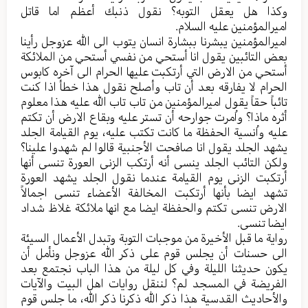
وکذا هل یعقل التوبه؟ نقول ذنبك أعظم اما قاتل
امیرالمؤمنین علیه السلام.
امیرالمؤمنین یبشرنا ببشارة انسان یتوب الی الله عزوجل رأینا
بعض التائبین یقول انا أستحي من نفسي أستحي من الملائکة
أستحي من الارض التي أرتکبت علیها الحرام الی آخره کابوس
الحرام لا یفارقه بعد أن تاب وأصلح نقول هذا خطأ اذا کنت
تائباً حقاً یقول امیرالمؤمنین من تاب تاب الله علیه هذا معلوم
أثره ماذا؟ واُمرت جوارحه أن تستر علیه وبقاع الارض أن تکتم
علیه واُنسیة الحفظة ما کانت تکتب علیه، یوم القیامة الجلد
یشهد الجلد یقول انا صافحت الأجنبیة قالوا لم شهدوا علینا؟
ولکن التائب الجلد ینسی أنه أرتکب الزنی العورة تنسی أنها
أرتکبت الزنی یوم القیامة عندما نقول الجلد یشهد العورة
تشهد ایضا بأنها أرتکبت المخالفة الأعضاء تنسی اجمالاً
الارض تنسی تکتم والحفظة ایضا مع انها ملائکة غلاظ شداد
ایضا تنسی.
روایة ما قبل الأخیرة من موجبات التوبة وتبدل الأعمال السیئة
الی حسنات أن یجلس قوم علی ذکر الله عزوجل ونأمل أن
یکون حدیثنا اللیلة وفي کل لیلة من هذا الباب نجتمع بعد
الفریضة في المسجد لم؟ لننقل روایات اهل البیت والآیات
والأحادیث القدسیة هذا ذکر الله ذکرنا ذکر الله، ما جلس قوم