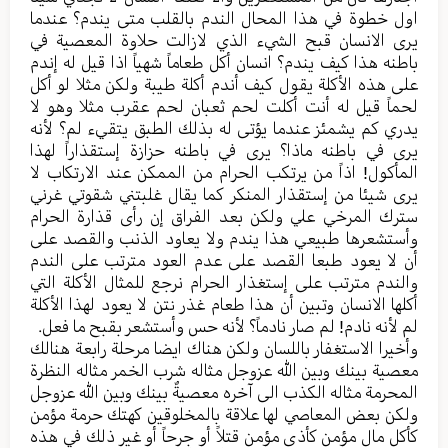
اول خطوة في هذا المحال الندم بالقلب متی یندم؟ عندما
یری الانسان قبح الشيء الذي لازالت حلاوة المعصیة في
باطنه هذا کیف یندم؟ انسان أكل طعاماً شهیاً اذا قیل له إندم
علی هذه الأکلة یقول کیف أندم أكلة طیبة ولکن مثلا لو أکل
لحماً قیل له أنت أكلت لحم ثعبان لحم عقرب مثلا وهو لا
یدري کم یشمئز عندما یؤتی له بذلك الطبق یتقيء لم؟ لأنه
یری في باطنه ماذا؟ یری في باطنه حزازة إستقذاراً لهذا
المأکول! اذاً من یرتکب الحرام من الممکن عند الارتکاب لا
یری شیئا من إستقذار المنکر کما یقال غلبتني شقوتي غرني
سترك المرخي علي ولکن بعد الفراق إن رأى قذارة الحرام
وأستشعرها طبیعي هذا یندم ولا یعاود الذنب والقصد علی
أن لا یعود طبعا القصد علی عدم العود مترتب علی الندم
والندم مترتب علی إستغذار الحرام نرجع للمثال الأکلة التي
أکلها الانسان وتبین أن هذا طعام غذر نتن لا یعود لهذا الأکلة
لم لأنه نادم! لم صار نادماً؟ لأنه حس وأستشعر بقبح ما فعل.
وأخیرا الاستغفار باللسان ولکن هناك ایضا مرحلة رابعة هنالك
معصیة بينك وبین الله عزوجل مثاله شرب الخمر مثاله النظرة
المحرمة مثاله الکذب الی آخره معصیةٌ بینك وبین الله عزوجل
ولکن بعض المعاصي لها علاقة بالمخلوقین کهتك حرمة مؤمن
كأكل مال مؤمن کأذی مؤمن قتلاً أو جرحاً أو غير ذلك في هذه