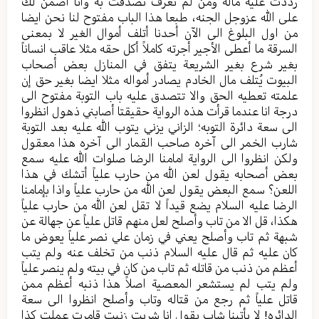
رددت علیه ماله ومن لم تعرف تصدقت به وانا أضمن لك
علی الله عزوجل الجنه، طبعا هذا الباب مفتوح لنا نحن ایضا
من اول البلوغ الی الآن أحدنا أتلف أموال الغیر لا بمعنی
السرقة ما أعطی الأجیر أجرته کاملاً أکل حقه مثلا عاقب انساناً
بغیر شرع بغیر الشریعة یتفق في المنازل بعض أصحاب
البیوت یُتلف مال الخادم یصادر أمواله مثلا ایضا بغیر حق إن
علمته تعطیه الحق والا تتصدق علیه باب التوبة مفتوح الی
درجة انا عندما قرأت هذه الروایة حقیقتا أصابني ذهول انظروا
الی سعة دائرة التوبه؛ الزاني يزني یتوب الله علیه بعد التوبة
شارب الخمر الی آخره صاحب القمار الی آخره هذا معقول
ولکن انظروا الی الروایة امامنا الرضا صلوات الله علیه سمع
بعض أصحابه یقول لعن الله من حارب علیاً أتشك في هذا
اللعن؟ سمع البعض یقول لعن الله من حارب علیاً واذا بإمامنا
الرضا علیه السلام یضع قیداً لا تقل لعن الله من حارب علیاً
هکذا، قل الا من تاب وأصلح لعل منهم قاتل علیاً عن جهالة عن
شبهة ثم تاب وأصلح یعني في زمان علي نصر علیاً یعوض ما
کان علیه ثم قال علیه السلام ذنب من تخلف عنه ولم یتب
أعظم من ذنب من قاتله ثم تاب من کان في بیته ولم ینصر علیاً
ولم یتب لم یستشعر المعصیة اصلاً هذا ذنبه أعظم ممن
قاتل علیاً ثم رجع من قتاله وتاب وأصلح انظروا الی سعة
الدائره! لا یأتینا شاب یقول انا شربت زنیت قامرت عملت کذا