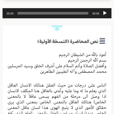
مشغل
00:00
00:00
الصوت
نص المحاضرة (النسخة الأولية)
أعوذ بالله من الشیطان الرجیم
بسم الله الرحمن الرحیم
وأفضل الصلاة وأتم السلام علی أشرف الخلق وسید المرسلین
محمد المصطفی وآله الطیبین الطاهرین
الناس علی درجات من حیث العقل هنالك الانسان العاقل
الذي یعلم ما له وما علیه وأعني بالعاقل هنا المکلف الانسان
اذا وصل الی مرحلة من الفهم یسمی عاقلاً لا بالمعنی
الخاص! هنالك العاقل بالمعنی الخاص بمعنی الذي یری
حقائق الأمور الذي لا یتبع الهوی هذا انسان عاقل المعنی
الخاص عندنا انسان مسلوب العقل بالمعنی العام الذي رُفع