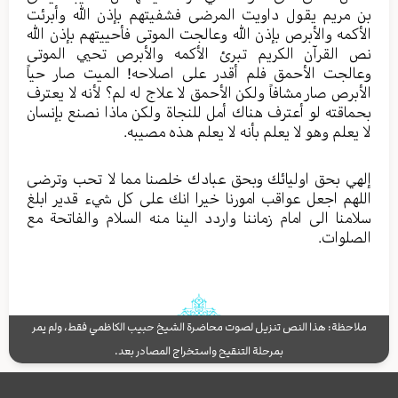
بن مریم یقول داویت المرضی فشفیتهم بإذن الله وأبرئت
الأکمه والأبرص بإذن الله وعالجت الموتی فأحییتهم بإذن الله
نص القرآن الکریم تبرئ الأکمه والأبرص تحيي الموتی
وعالجت الأحمق فلم أقدر علی اصلاحه! المیت صار حیاً
الأبرص صار مشافاً ولکن الأحمق لا علاج له لم؟ لأنه لا یعترف
بحماقته لو أعترف هناك أمل للنجاة ولکن ماذا نصنع بإنسان
لا یعلم وهو لا یعلم بأنه لا یعلم هذه مصیبه.
إلهي بحق اولیائك وبحق عبادك خلصنا مما لا تحب وترضی
اللهم اجعل عواقب امورنا خیرا انك علی کل شيء قدیر ابلغ
سلامنا الی امام زماننا واردد الینا منه السلام والفاتحة مع
الصلوات.
ملاحظة: هذا النص تنزيل لصوت محاضرة الشيخ حبيب الكاظمي فقط، ولم يمر
بمرحلة التنقيح واستخراج المصادر بعد.