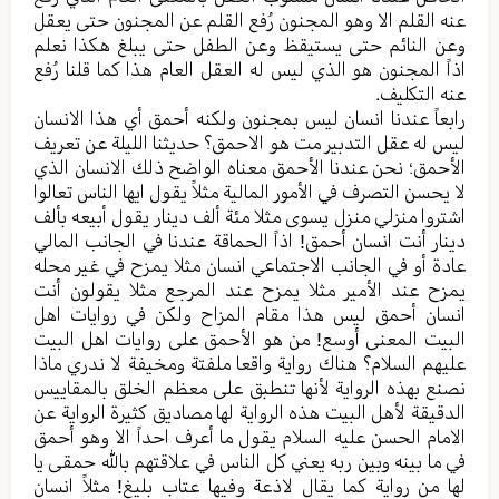
عنه القلم الا وهو المجنون رُفع القلم عن المجنون حتی یعقل
وعن النائم حتی یستیقظ وعن الطفل حتی یبلغ هکذا نعلم
اذاً المجنون هو الذي لیس له العقل العام هذا کما قلنا رُفع
عنه التکلیف.
رابعاً عندنا انسان لیس بمجنون ولکنه أحمق أي هذا الانسان
لیس له عقل التدبیر مت هو الاحمق؟ حدیثنا اللیلة عن تعریف
الأحمق؛ نحن عندنا الأحمق معناه الواضح ذلك الانسان الذي
لا یحسن التصرف في الأمور المالیة مثلاً یقول ایها الناس تعالوا
اشتروا منزلي منزل یسوی مثلا مئة ألف دینار یقول أبيعه بألف
دینار أنت انسان أحمق! اذاً الحماقة عندنا في الجانب المالي
عادة أو في الجانب الاجتماعي انسان مثلا یمزح في غیر محله
یمزح عند الأمير مثلا یمزح عند المرجع مثلا یقولون أنت
انسان أحمق لیس هذا مقام المزاح ولکن في روایات اهل
البیت المعنی أوسع! من هو الأحمق علی روایات اهل البیت
علیهم السلام؟ هناك روایة واقعا ملفتة ومخیفة لا ندري ماذا
نصنع بهذه الروایة لأنها تنطبق علی معظم الخلق بالمقاییس
الدقیقة لأهل البیت هذه الروایة لها مصادیق کثیرة الروایة عن
الامام الحسن علیه السلام یقول ما أعرف احداً الا وهو أحمق
في ما بینه وبین ربه یعني کل الناس في علاقتهم بالله حمقی یا
لها من روایة کما یقال لاذعة وفیها عتاب بلیغ! مثلاً انسان