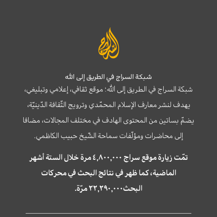
شبكة السراج في الطريق إلى الله
شبكة السراج في الطريق إلى الله؛ موقع ثقافي، إعلامي وتبليغي،
يهدف لنشر معارف الإسلام المحمّدي وترويج الثّقافة الدّينيّة،
يضمّ بساتين من المحتوى الهادف في مختلف المجالات، مضافا
إلى محاضرات ومؤلّفات سماحة الشّيخ حبيب الكاظمي.
تمّت زيارة موقع سراج ٤,٨٠٠,٠٠٠ مرة خلال الستة أشهر
الماضية، كما ظهر في نتائج البحث في محركات
البحث٢٢,٢٩٠,٠٠٠ مرّة.