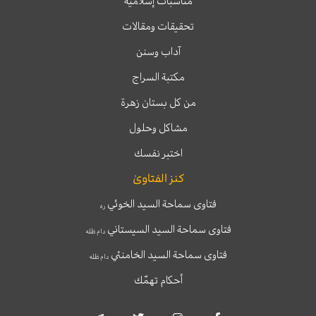
مناسبات إسلامية
تحقيقات ومقالات
آداب وسنن
مكتبة السراج
من كل بستان زهرة
مشاكل وحلول
اختبر نفسك
كنز الفتاوىٰ
فتاوى سماحة السيد الخوئي
ره
فتاوى سماحة السيد السيستاني
دام ظله
فتاوى سماحة السيد الخامنئي
دام ظله
أحكام تهمّك
T
T
I
F
e
w
n
a