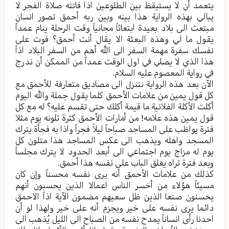
یتعمد أن لا یستیقظ بین الطلوعین اذا فاتته صلاة الفجر لا
یبالي بهذه الروایة هذا بینه وبین ربه أحمق تصور انسان
مبتعث الی بلاد بعیدة ابتعاثاً مجانیاً وقت الرحلة ینام عمداً
یقول ما لي وهذه البعثة الا یقال أنت أحمق؟ فوت علی
نفسك سفرة مهمة السفر الی الله أهم من السفر البلاد اذاً
هذا الذي لا يصلي في اول الوقت عمداً من الممکن أن ندرج
في روایة المعصوم علیه السلام.
الآن بعد هذه الروایة نتنزل الی مصادیق متعارفة للأحمق مع
کل قول یمین من علامات الأحمق کلما یقول جملة والله الیوم
أكلت الأکلة الفلانیة ما قیمة أكلك حتی تقسم علیه؟ له مع کل
قول یمین هذه علامه! من أمارات الأحمق کثرة تلونه یوم مثلا
فترة یواظب علی المساجد صباحاً لیلاً فجراً واذا به فجأة يترك
المسجد واهله ویذهب الی عکس المساجد هذا متلون کل
یوم له مزاج یوم اجتماعي الى أبعد الحدود لا یترك مجلساً
وبعد فترة تراه یغلق الباب علی نفسه هذا أحمق.
کذلك من علامات الأحمق أنه یری نفسه محسناً وإن کان
مسیئاً هؤلاء من أخسر الناس اعمالا الذین یحسبون أنهم
یحسنون صنعا الذین ظل سعیهم مضمون الآیة اذاً الاحمق
دائما یری نفسه علی خیر ویجزم أنه علی خیر ولهذا لو أن
احدنا رأى انساناً یمدح نفسه من الصباح الی اللیل یُذهب الی