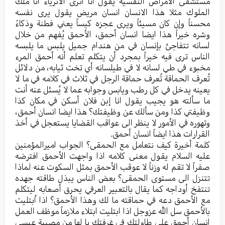
مستشفی الأمراض النفسیة یقول انا أثری الأثریاء انا ملك
الملوك مثلا هذا الانسان انسان مریض یقول یری نفسه
محسناً وإن کان مسیئاً ویری عجزه کیساً یعني فطنة وذکاءً
وشره خیراً هذا ایضا انسان أحمق، الأحمق یُفهم من خلال
لسانه تتفاجئ بإنسان في من هندام جمیل یلبس ما یلبسه
الناس تری فیه خیراً بمجرد أن یتکلم تعلم أنه أحمق المرء
مخبوء في طي لسانه لا في طيلسانه أي تخت ثیابه، من دلائل
تُعرف الحماقة تُعرف حماقة الرجل في ثلاث في کلامه في ما لا
یعینه یدخل في کل رطب ویابس وجوابه عما لا یُسئل عنه أنت
ما سألته هو یجیب یقول انا إبن فلان أسكن في مکان کذا
وظیفتي کذا ومن سألك عن وظیفتك؟ هذا ایضا انسان أحمق،
وتهوره في الأمور لا ینظر الی عواقب القضایا یستعجل في أخذ
القرارات هذا ایضاً انسان أحمق.
کلمة أخيرة کیف نتعامل مع الحمقی؟ الجواب امیرالمؤمنین
علیه السلام یقول معنی کلامه اذا واجهت الأحمق افترضه
صفراً لا تقم له وزناً لا عوقب الأحمق بمثل السکوت عنه لماذا
تتنزل الی مستوی الحمقی؟ بعض الناس یبذل طاقته جهده
تنتفخ أوداجه کما یقال بالتعبیر العرفي یحرق أصعابه لیتکلم
مع الأحمق دعه في حماقته ما لك وهذا الأحمق؟ اذا اُبتلیت
بالأحمق سل الله عزوجل اذا ابتلیت ابتلاء ملازماً موظف العمل
انسان أحمق علی طاولتك في غرفتك یا لها من مصیبة عیسی