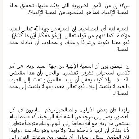
س٢/ إن من الأمور الضرورية التي يؤكد عليها، تحقيق حالة
المعية الإلهية.. فما هو المقصود من المعية الإلهية؟..
المعية لغة: أي المصاحبة.. إن المعية من جهة الله تعالى للعبد
مؤكدة، كما نفهم من قوله تعالى: {وَهُوَ مَعَكُمْ أَيْنَ مَا كُنتُمْ}..
فهو معنا تكوينا وإشرافا ورعاية، والمطلوب أن نبادله هذه
المعية.
إن البعض يرى أن المعية الإلهية من جهة العبد لربه، هي أمر
تكاملي استحبابي تشرفي تفضلي.. والحال بأن هذا مقتضى
الأدب!.. وإلا كيف يعقل أن رب العالمين يلتفت إلى العبد،
والعبد لا يلتفت إليه!.. فهو تعالى معه، وهو لا يلتفت إلى هذه
المعية!..
ولهذا فإن بعض الأولياء والصالحين-وهم النادرون في كل
العصور- يصل إلى درجة من الشفافية الروحية، أنه عندما ينام
يستحي من ربه، مع أنه بحاجة إلى النوم، وينام متوضأ متطهرا؛
لأنه يتذكر أن الرب لا تأخذه سنة ولا نوم، وهو ينام عنه.. ولهذا
فإن المؤمن المثالي يحاول أن يقلص من ساعات النوم، إلى