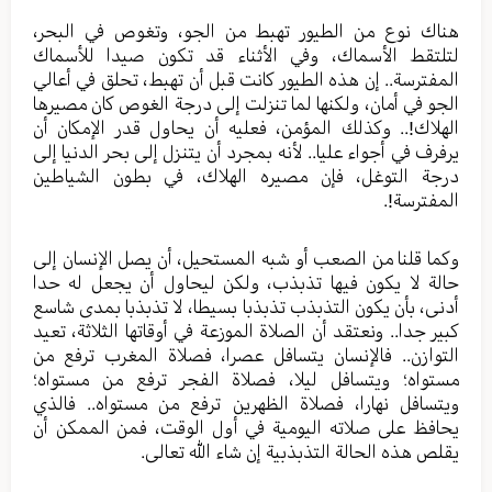
هناك نوع من الطيور تهبط من الجو، وتغوص في البحر،
لتلتقط الأسماك، وفي الأثناء قد تكون صيدا للأسماك
المفترسة.. إن هذه الطيور كانت قبل أن تهبط، تحلق في أعالي
الجو في أمان، ولكنها لما تنزلت إلى درجة الغوص كان مصيرها
الهلاك!.. وكذلك المؤمن، فعليه أن يحاول قدر الإمكان أن
يرفرف في أجواء عليا.. لأنه بمجرد أن يتنزل إلى بحر الدنيا إلى
درجة التوغل، فإن مصيره الهلاك، في بطون الشياطين
المفترسة!.
وكما قلنا من الصعب أو شبه المستحيل، أن يصل الإنسان إلى
حالة لا يكون فيها تذبذب، ولكن ليحاول أن يجعل له حدا
أدنى، بأن يكون التذبذب تذبذبا بسيطا، لا تذبذبا بمدى شاسع
كبير جدا.. ونعتقد أن الصلاة الموزعة في أوقاتها الثلاثة، تعيد
التوازن.. فالإنسان يتسافل عصرا، فصلاة المغرب ترفع من
مستواه؛ ويتسافل ليلا، فصلاة الفجر ترفع من مستواه؛
ويتسافل نهارا، فصلاة الظهرين ترفع من مستواه.. فالذي
يحافظ على صلاته اليومية في أول الوقت، فمن الممكن أن
يقلص هذه الحالة التذبذبية إن شاء الله تعالى.