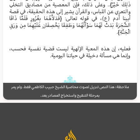
ذَلِكَ خَيْرٌ}.. وعلى ذلك، فإن المعصية من مصاديق التخلي
والتعري عن اللباس، والقرآن يشير إلى هذه الحقيقة، في قصة
أبينا آدم (ع)، في قوله تعالى: {فَدَلاَّهُمَا بِغُرُورٍ فَلَمَّا ذَاقَا
الشَّجَرَةَ بَدَتْ لَهُمَا سَوْآتُهُمَا وَطَفِقَا يَخْصِفَانِ عَلَيْهِمَا مِن وَرَقِ
الْجَنَّةِ}.
فعليه، إن هذه المعية الإلهية ليست قضية نفسية فحسب،
وإنما هي مسألة دخيلة في حياتنا اليومية.
ملاحظة: هذا النص تنزيل لصوت محاضرة الشيخ حبيب الكاظمي فقط، ولم يمر
بمرحلة التنقيح واستخراج المصادر بعد.