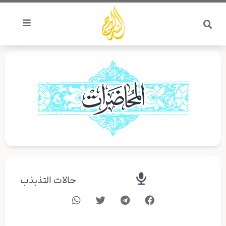
خطي
لى
لمحتوى
حالات التذبذب