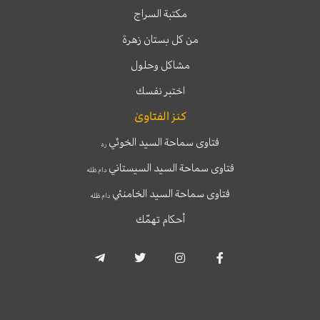
مكتبة السراج
من كل بستان زهرة
مشاكل وحلول
اختبر نفسك
كنز الفتاوىٰ
فتاوى سماحة السيد الخوئي
ره
فتاوى سماحة السيد السيستاني
دام ظله
فتاوى سماحة السيد الخامنئي
دام ظله
أحكام تهمّك
T
T
I
F
e
w
n
a
l
i
s
c
e
t
t
e
g
t
a
b
r
e
g
o
a
r
r
o
m
a
k