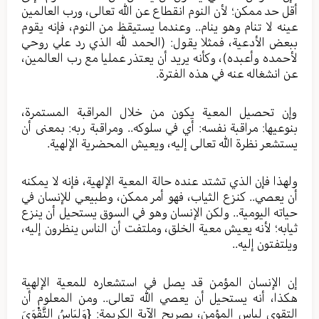
أقل حد ممكن؛ لأن النوم انقطاع عن الله تعالى، ورب العالمين
عينه لا تنام وهو ينام.. وعندما يستيقظ من النوم، فإنه يقوم
ببعض الأدعية، فمثلا يقول: (الحمد لله الذي رد علي روحي
لأحمده وأعبده)، وكأنه يريد أن يعتذر عمليا مع رب العالمين،
عن انشغاله عنه في هذه الفترة.
وإن تحصيل المعية يكون من خلال المراقبة المستمرة،
بنوعيها: مراقبة نفسه: أي في سلوكه.. ومراقبة ربه: بمعنى أن
يستشعر نظرة الله تعالى إليه، ويعيش المحضرية الإلهية.
ولهذا فإن الذي تشتد عنده حالة المعية الإلهية، فإنه لا يمكنه
أن يعصي.. كنزع الثياب، فهو أمر ممكن، وطبيعي للإنسان في
حياته اليومية.. ولكن الإنسان وهو في السوق يستحيل أن ينزع
ثيابه؛ لأنه يعيش معية الخلق، وملتفت أن الناس ينظرون إليه،
ويلتفتون إليه..
إن الإنسان المؤمن قد يصل في استشعاره للمعية الإلهية
هكذا، أنه يستحيل أن يعصي الله تعالى.. ومن المعلوم أن
التقوى لباس المؤمن، بصريح الآية الكريمة: {وَلِبَاسُ التَّقْوَىَ