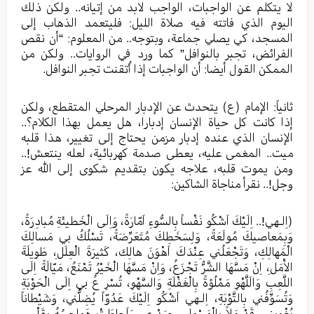
لا يتكلم عن الواجبات، الواجب لابد من إتيانه.. ولكن ذلك
اليوم الذي فاتته فيه صلاة الليل: فليتعمد الذهاب إلى
المسجد، كي يصلي جماعة، وبتوجه.. من المعلوم: “أن نقص
الفرائض، تجبر بالنوافل” كما ورد في الروايات.. ولكن من
الممكن القول أيضا: أن الواجبات إذا أُتقنت تجبر النوافل.
ثانياً: الإمام (ع) يتحدث عن الإدبار المرحلي المتقطع، ولكن
إذا كانت كل حياة الإنسان إدبارا، هل يعمل بهذا الكلام؟..
الإنسان الذي عنده إدبار مزمن يحتاج إلى تغيير، هذا قلبه
ميت.. المغمى عليه، يعطى صدمة كهربائية، لعله ينتعش!..
ومن يموت قلبه، علاجه يكون بتقديم شكوى إلى الله عز
وجل!.. نقرأ مناجاة الشاكين:
(اِلـهي!.. اِلَيْكَ اَشْكُو نَفْساً بِالسُّوءِ اَمّارَةً، وَاِلَى الْخَطيئَةِ مُبادِرَةً،
وَبِمَعاصيكَ مُولَعَةً، وَلِسَخَطِكَ مُتَعَرِّضَةً، تَسْلُكُ بي مَسالِكَ
الْمَهالِكِ، وَتَجْعَلُني عِنْدَكَ اَهْوَنَ هالِك، كَثيرَةَ الْعِلَلِ، طَويلَةَ
الاَْمَلِ، اِنْ مَسَّهَا الشَّرُّ تَجْزَعُ، وَاِنْ مَسَّهَا الْخَيْرُ تَمْنَعُ، مَيّالَةً اِلَى
اللَّعِبِ وَالَلَّهْوِ مَمْلُؤةً بِالْغَفْلَةِ وَالسَّهْوِ، تُسْرِ عُ بي اِلَى الْحَوْبَةِ
وَتُسَوِّفُني بِالتَّوْبَةِ، اِلـهي اَشْكُو اِلَيْكَ عَدُوّاً يُضِلُّني، وَشَيْطاناً
يُغْويني، قَدْ مَلاََ بِالْوَسْواسِ صَدْري، وَاَحاطَتْ هَواجِسُهُ بِقَلْبي،