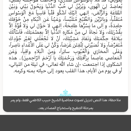
يُعاضِدُ لِيَ الْهَوى، وَيُزَيِّنُ لي حُبَّ الدُّنْيا وَيَحُولُ بَيْني وَبَيْنَ
الطّاعَةِ وَالزُّلْفى، اِلـهي اِلَيْكَ اَشْكُو قَلْباً قاسِياً مَعَ الْوَسْواسِ
مُتَقَلِّباً، وَبِالرَّيْنِ وَالطَّبْعِ مُتَلَبِّساً، وَعَيْناً عَنِ الْبُكاءِ مِنْ خَوْفِكَ
جامِدَةً، وِ اِلى ما يَسٌرُّها طامِحَةً، اِلـهي لا حَوْلَ لي وَلا قُوَّةَ اِلاّ
بِقُدْرَتِكَ، وَلا نَجاةَ لي مِنْ مَكارِهِ الدُّنْيا اِلاّ بِعِصْمَتِكَ، فَاَسْألُكَ
بِبَلاغَةِ حِكْمَتِكَ وَنَفاذِ مَشِيَّتِكَ، اَنْ لا تَجْعَلَني لِغَيْرِ جُوْدِكَ
مُتَعَرِّضاً، وَلا تُصَيِّرَني لِلْفِتَنِ غَرَضاً، وَكُنْ لي عَلَى الاَْعْداءِ ناصِراً،
وَعَلَى الَْمخازي وَالْعُيُوبِ ساتِراً، وَمِنَ الْبَلاءِ واقِياً، وَعَنِ
الْمَعاصي عاصِماً بِرَأْفَتِكَ وَرَحْمَتِكَ يا اَرْحَمَ الرّاحِمينَ).. هذه
الشكاوى إذا اجتمعت -إن شاء الله تعالى- في ليلة من الليالي،
أو في يوم من الأيام، هذا القلب يعود إلى حياته بمنه وكرمه.
ملاحظة: هذا النص تنزيل لصوت محاضرة الشيخ حبيب الكاظمي فقط، ولم يمر
بمرحلة التنقيح واستخراج المصادر بعد.