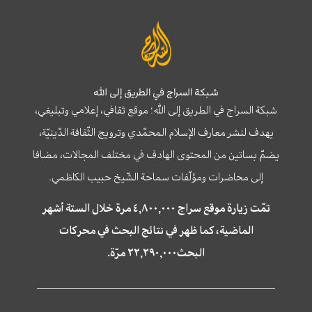
شبكة السراج في الطريق إلى الله
شبكة السراج في الطريق إلى الله؛ موقع ثقافي، إعلامي وتبليغي،
يهدف لنشر معارف الإسلام المحمّدي وترويج الثّقافة الدّينيّة،
يضمّ بساتين من المحتوى الهادف في مختلف المجالات، مضافا
إلى محاضرات ومؤلّفات سماحة الشّيخ حبيب الكاظمي.
تمّت زيارة موقع سراج ٤,٨٠٠,٠٠٠ مرة خلال الستة أشهر
الماضية، كما ظهر في نتائج البحث في محركات
البحث٢٢,٢٩٠,٠٠٠ مرّة.