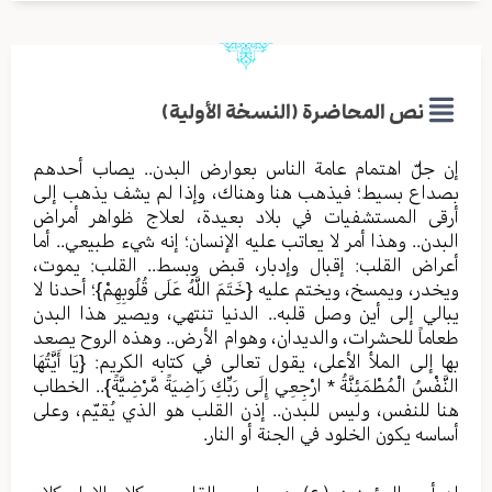
نص المحاضرة (النسخة الأولية)
إن جلّ اهتمام عامة الناس بعوارض البدن.. يصاب أحدهم
بصداع بسيط؛ فيذهب هنا وهناك، وإذا لم يشف يذهب إلى
أرقى المستشفيات في بلاد بعيدة، لعلاج ظواهر أمراض
البدن.. وهذا أمر لا يعاتب عليه الإنسان؛ إنه شيء طبيعي.. أما
أعراض القلب: إقبال وإدبار، قبض وبسط.. القلب: يموت،
ويخدر، ويمسخ، ويختم عليه {خَتَمَ اللَّهُ عَلَى قُلُوبِهِمْ}؛ أحدنا لا
يبالي إلى أين وصل قلبه.. الدنيا تنتهي، ويصير هذا البدن
طعاماً للحشرات، والديدان، وهوام الأرض.. وهذه الروح يصعد
بها إلى الملأ الأعلى، يقول تعالى في كتابه الكريم: {يَا أَيَّتُهَا
النَّفْسُ الْمُطْمَئِنَّةُ * ارْجِعِي إِلَى رَبِّكِ رَاضِيَةً مَّرْضِيَّةً}.. الخطاب
هنا للنفس، وليس للبدن.. إذن القلب هو الذي يُقيّم، وعلى
أساسه يكون الخلود في الجنة أو النار.