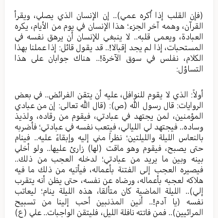
(فإن القلب إذا أُكره عمي).. إن الإنسان الذي يصلي، ويقرأ
القرآن، وهمه آخر الجزء؛ هذا الإنسان في يوم من الأيام، يكره
العبادة، ويعمى قلبه.. لا ينبغي للإنسان أن يرهق نفسه في
المستحبات، إذا لم يجد إقبالا!.. قد يقول قائل: إذا عملنا بهذا
الكلام، نفلس في سوق الآخرة!.. هناك جوابان على هذا
التساؤل:
أولاً: الذي لا يقوم للنوافل، عليه أن يتقن الفرائض.. في بعض
الروايات: قال رسول الله (ص): (قال الله تعالى: إن من عبادي
المؤمنين، لمن يجتهد في عبادتي، فيقوم من رقاده، ولذيذ
وساده.. فيجتهد لي الليالي، فيتعب نفسه في عبادتي؛ فأضربه
بالنعاس الليلة والليلتين؛ نظراً مني إليه وإبقاءً عليه.. فينام
حتى يصبح، فيقوم وهو ماقت (لها) زارئ عليها.. ولو أخلي
بينه وبين ما يريد من عبادتي؛ لدخله العجب من ذلك..
فيصيره العجب إلى الفتنة بأعماله، فيأتيه من ذلك ما فيه
هلاكه لعجبه بأعماله، ورضاه عن نفسه، حتى يظن أنه يتقرب
إلي).. الليلة الماضية كان متألقا، هذه الليلة ينام؛ ليعاتب
نفسه (يا آدم!.. أنين المذنبين أحب إلينا من تسبيح
المرائيين).. فمن فاتته نافلة الليل، فليتقن الواجبات.. علي (ع)