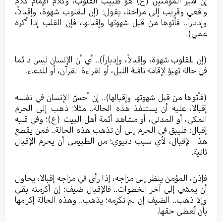
إن أمير المؤمنين (ع) هو طبيب القلوب، وكلام الإمام كلام
واقعي وقريب إلى مزاجنا، يقول: (إن للقلوب شهوة، وإقبالاً،
وإدباراً.. فأتوها من قبل شهوتها وإقبالها، فإن القلب إذا أُكره
عمي).
(إن للقلوب شهوة، وإقبالاً، وإدباراً).. أي أن الإنسان ليس دائما
في حالة تهيؤ لإقامة نافلة الليل، أو لقراءة القرآن، أو للدعاء.
(فأتوها من قبل شهوتها وإقبالها).. إن أحسّ الإنسان في نفسه
إقبالا، عليه أن يستنفذ هذه الحالة.. مثلا: ذهب إلى الحرم
المكي، أو المدني، أو مشاهد أئمة أهل البيت (ع)؛ وفي قلبه
إقبال؛ فليبق في الحرم إلى أن تذهب هذه الحالة.. فمن يقطع
هذا الإقبال، لأي سبب دنيوي؛ من الطبيعي أن يحرم الإقبال
ثانية.
فإذن، المؤمن ينظر إلى مزاجه، إذا رأى في مزاجه إقبالا، يحاول
أن يمشي إلى آخر الخطوات.. فالإقبال ضيف؛ إن أكرمته بقي
وإلا ذهب.. الضيف إن لم تكرمه؛ يذهب.. وهذه الحالة إكرامها
بأن تُعطى حقها.