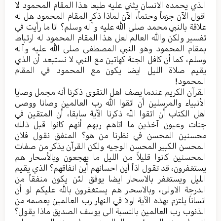
الذي یحمده الانسان یثني علیه طبعا هذا المقام المحمود لا
اقول الآن جزماً وحتماً، الآن لماذا ذکر المقام المحمود هل له
علاقة بالنبي محمد صلی الله علیه وآله وسلم؟ انا ما رأيت في
تفسیر ولکن والله العالم لعل هذا المقام المحمود له ارتباط
بمقام المحمود وهو النبي المصطفی صلی الله علیه وآله
وسلم، کما أن کافل الجنة کهاتین مع النبي لا نستبعد أن الذي
یقیم صلاة اللیل ایضا یکون مع المحمود في المقام
المحمود!
القرآن الکریم عندما یصف اهل التقوی ذکرنا أنه مجمل وصایا
الأنبیاء والمرسلین أن اتقوا الله رب العالمین وصانا ووصی
اهل الکتاب أن اتقوا الله ذکرنا الآیة سابقا، أن المتقین في
جنات وعیون آخذین ما اتاهم ربهم أنهم کانوا قبل ذلك
محسنین المحسن في نظرنا من هو؟ المنفق نقول فلان
المحسن الکبیر المحسن الوجیه ولکن القرآن یذکر من صفات
المحسنین کانوا قلیلاً من اللیل ما یهجعون وبالأسحار هم
یستغفرون، قد تقول اذاً أين احسانهم أین انفاقهم؟ الذي یقیم
اللیل ویستغفر بالاسحار ایضا یوفق لئن یکون منفقاً من
الدرجة الاولی، وبالاسحار هم یستغفرون بالله علیكم لو أن
انساناً یلتزم بهذه الآیة اولا في النهار رب العالمین یعصمه من
الذنوب رب العالمین بالنسبة الی یوسف الصدیق ماذا یقول؟