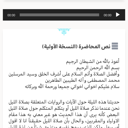
مشغل
00:00
00:00
الصوت
نص المحاضرة (النسخة الأولية)
أعوذ بالله من الشیطان الرجیم
بسم الله الرحمن الرحیم
وأفضل الصلاة وأتم السلام علی أشرف الخلق وسید المرسلین
محمد المصطفی وآله الطیبین الطاهرین
سلام علیکم اخواني اخواتي جمیعا ورحمة الله وبرکاته
حدیثنا هذه اللیلة حول الآیات والروایات المتعلقة بصلاة اللیل
نحن عندما نذکر صلاة الليل أو یتکلم المتکلم حول صلاة اللیل
البعض کأنه یری أن هذا الحدیث هو غیر معني به هذا مقام
الاولیاء والمقربین، والحال بأن صلاة اللیل حقیقتاً انا لا اقول
أمر سهل ولکن الذي یبرمج نفسه ویتذوق شیئاً من لذة اللیل