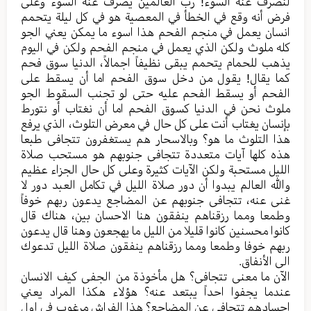
لنصرف عنه السوء! رب العالمین یصرف عنه السوء وعلی
فرض أنه وقع في الخطأ في المعصیة هو في کل لیلة یتحمم
انسان یعمل في منجم الفحم هذا اسوء ما یمکن یعني الجو
کله ملوث ولکن الذي یعمل في منجم الفحم ولکن في الیوم
یذهب للحمام یتحمم یبقی نظیفاً اجمالاً، الدنیا سوق فحم
کما یقال! یقول من دخل سوق الفحم اما أن یسقط علی
الفحم أو یسقط الفحم علیه حتی لو تجنب السقوط الجو
ملوث نحن في الدنیا کسوق الفحم اما أن نغتاب أو نتورط
بإنسان یغتاب أنت علی کل حال في معرض التلوث، الذي یرفع
هذا التلوث ما هو؟ وبالاسحار هم یستغفرون تتجافی طبعا
هذه کلها آیات متعددة تتجافی جنوبهم هو مستحب صلاة
اللیل مستحبة ولکن الآیات کثيرة وعلی کل حال الجزاء عظیم
والله العالم یبدوا أن دور صلاة اللیل في تکامل العبد دور لا
غنی عنه، تتجافی جنوبهم عن المضاجع یدعون ربهم خوفاً
وطمعا ومما رزقناهم ینفقون هنا الاحسان بین، هناك قال
کانوا محسنین کانوا قلیلا من اللیل ما یهجعون وهنا قال یدعون
ربهم خوفا وطمعا ومما رزقناهم ینفقون صلاة اللیل تدعوك
الی الأنفاق.
الآن ما معنی تتجافی؟ هل مأخوذة من الجفی کیف الانسان
عندما یجفوا احداً یبتعد عنه؟ هؤلاء هکذا المراد یعني
اجسادهم تتجافی عن المضاجع؟ هذا الفراش مرغوب في اول