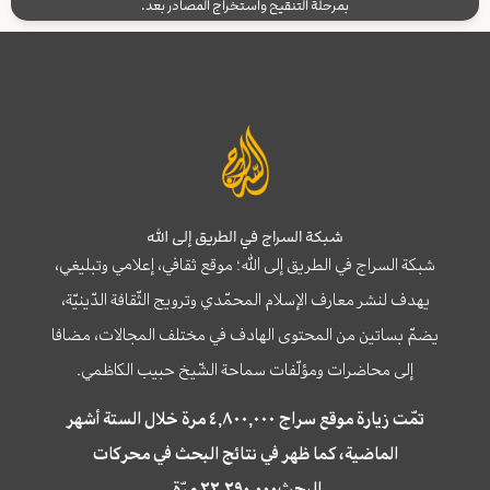
بمرحلة التنقيح واستخراج المصادر بعد.
شبكة السراج في الطريق إلى الله
شبكة السراج في الطريق إلى الله؛ موقع ثقافي، إعلامي وتبليغي،
يهدف لنشر معارف الإسلام المحمّدي وترويج الثّقافة الدّينيّة،
يضمّ بساتين من المحتوى الهادف في مختلف المجالات، مضافا
إلى محاضرات ومؤلّفات سماحة الشّيخ حبيب الكاظمي.
تمّت زيارة موقع سراج ٤,٨٠٠,٠٠٠ مرة خلال الستة أشهر
الماضية، كما ظهر في نتائج البحث في محركات
البحث٢٢,٢٩٠,٠٠٠ مرّة.