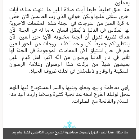
یعملون.
هنا اعلق تعلیقاً طبعا آیات صلاة الليل ما انتهت هناك آیات
اخری سنأتي علیها ولکن اخواني الذي رب العالمین الآن اخفی
له قرة العین من الدرجات في الجنة هذه المقامات الاخرویة
لها انعکاس في الدنیا لا یُعقل انسان له ما له في الجنة الآن
هناك نظریة تقول أن الجنة مخلوقة الآن؛ حور العین الآن
ینتظرونکم جمیعاً لکل واحد آلاف الزوجات من الحور العین
هم في حال اشتیاق الآن المقامات الموجودة في الجنة لها
تأثير في دار الدنیا ورضوان من الله اکبر، اهل قیام اللیل
یعیشون شیئاً من برکات هذا الرضوان وعلامة الرضوان
السکینة والوقار والاطمئنان في اهلك ظروف الحیاة.
إلهي بفاطمة وابیها وبعلها وبنیها والسر المستودع فیها اللهم
عجل لولیك الفرج ابلغه عنا تحیة کثيرة وسلاما واردد الینا منه
السلام والفاتحة مع الصلوات.
ملاحظة: هذا النص تنزيل لصوت محاضرة الشيخ حبيب الكاظمي فقط، ولم يمر