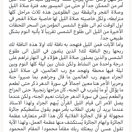
أمر من الممکن جدا‌ً أو حتی من المیسور بعد فترة صلاة اللیل
وصلاة الفجر والیقظة بین الطلوعین هذه ثلاث مراحل کلها
مترابطه، ولکل خاصیته صلاة اللیل لها خاصیة صلاة الفجر في
اول الوقت ثم الی طلوع الشمس المؤمن من السحر اللحظات
الأخیرة من اللیل الی طلوع الشمس تقریباً لا یأتیه النوم بشکل
طبیعي جداً.
واما الآیات فمن اللیل فتهجد به نافلة لك اولا هذه النافلة لك
ربحها ربح النافلة لك! الذین ینامون في اللیل الی طلوع
الشمس والذین یصلون صلاة اللیل هؤلاء في النهار نراهم علی
درجة واحدة من النشاط ولکن شتان بین لیلة کلها النوم وبین
لیلة فیها محطة وتهجد مع رب العالمین، في صلاة اللیل
الجزاء مبهم رب العالمین ما قال وجزاهم بما صبروا جنة
وحریرا الأجر هنا معین اجمالاً في سورة الدهر ذکر حتی لطعم
ما یؤکل أو ما یُشرب في الجنه، کان مزاجها زنجبیلا حتی المزاج
والطعم یُبین في سورة الدهر جزئیات نعیم الجنه، ولکن عندما
یصل الامر الی قیام اللیل القرآن یُبهم الجزاء ولهذا الاستاذ
عندما یرید أن یغري الطلاب بأمر مهم یقول سأعطیکم جائزة
مجهولة لو قال الجائزة الفلانیة كأن هذا الامر متعارف عظمة
الجائزة وابهام الجائزة یُستکشف منها عظمة العمل، ولهذا الآیة
تقول عسی أن یبعثك ربك مقاماً محمودا المقام المحمود