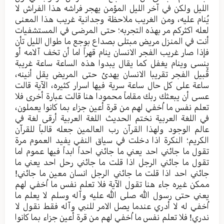
اللیل ولکن في آخر اللیل المؤمن یهجر فراشه هذا الفراش لا
یُنام علیه، ومن الغریب ملاحظة وجدانیة غریب هذا المعنی
لعله اکثرکم مر بهذه التجربه؛ حتی المرضی في المستشفیات
أنت في المنزل مریض مبتلی بصداع بوجع ما طوال اللیل تأن
فإذا صار غریب الفجر الانسان ینام قهراً اما أن تخف آلامه أو
ینسی وینام یغفل کما یقال یبدوا هذه الساعة ساعة غریبة
قُبیل الفجر تقریبا الانسان یهدئ حتی المریض یقل أنینه،
ساعة علی کل حال ساعة سریة فیها اسرار کثیره، الآیة قالت
عسی أن یبعثك ربك مقاماً محمودا هنا قالت عبارة أخری فلا
تعلم نفس ما اُخفي لهم من قرة أعین جزاء بما کانوا یعملون،
في اللغة العربیة نختم الحدیث اللغة العربیة أرقی لغة في
عالم الوجود ولهذا القرآن رب العالمین جعله قالباً للقرآن
الکریم؛ النکرة اذا دخلت في سیاق النفي یفید العموم مرة
تقول ما جائني احد یعني ما جائني احداً ابداً فیها عموم اما
تقول ما جائني الرجل اذا قلت ما جائني رحل احد یعني ما
جائني احد اذا قلت ما جائني الرجل انسان معین ما جائني!
ممکن غیره جاء هنا تقول الآیة فلا تعلم نفس ما اُخفي لهم
یعني حتی رسول الله صلی الله علیه وآله وسلم لا یعلم ما
اُخفي له لا أدري عندما یصل الامر للنبي وآله فقط نقول لا
ندري! فلا تعلم نفس ما اُخفي لهم من قرة أعین جزاء بما کانوا