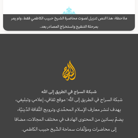
ملاحظة: هذا النص تنزيل لصوت محاضرة الشيخ حبيب الكاظمي فقط، ولم يمر
بمرحلة التنقيح واستخراج المصادر بعد.
شبكة السراج في الطريق إلى الله
شبكة السراج في الطريق إلى الله؛ موقع ثقافي، إعلامي وتبليغي،
يهدف لنشر معارف الإسلام المحمّدي وترويج الثّقافة الدّينيّة،
يضمّ بساتين من المحتوى الهادف في مختلف المجالات، مضافا
إلى محاضرات ومؤلّفات سماحة الشّيخ حبيب الكاظمي.