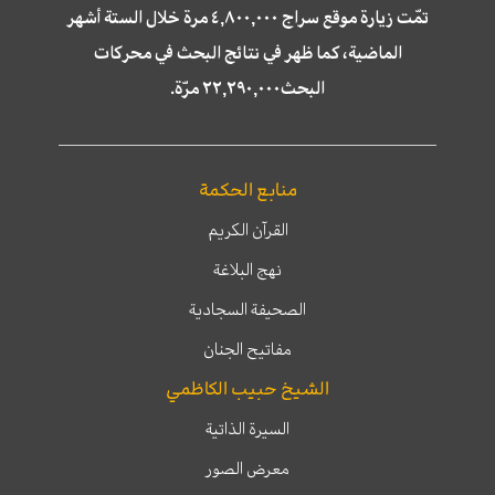
تمّت زيارة موقع سراج ٤,٨٠٠,٠٠٠ مرة خلال الستة أشهر
الماضية، كما ظهر في نتائج البحث في محركات
البحث٢٢,٢٩٠,٠٠٠ مرّة.
منابع الحكمة
القرآن الكريم
نهج البلاغة
الصحيفة السجادية
مفاتيح الجنان
الشيخ حبيب الكاظمي
السيرة الذاتية
معرض الصور