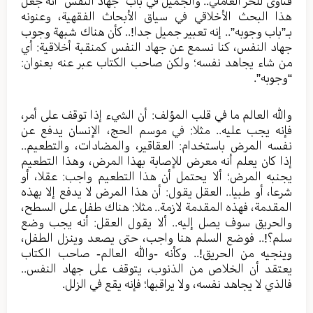
فتاوى للحر العاملي.. والجميل في باب “جهاد النفس” أنه جعل
هذا البحث الأخلاقي في سياق الأبحاث الفقهية، وعنونه
بـ”باب وجوبه”.. إنه تعبير جميل جدا!.. كأن هناك شبهة وجوب
جهاد النفس، كنا نسمع عن جهاد النفس كمنقبة أخلاقية: أي
من شاء يجاهد نفسه؛ ولكن صاحب الكتاب عبر عنه بعنوان:
“وجوبه”.
والله العالم ما في قلب المؤلف: أن الشيء إذا توقف على أمر،
فإنه يجب عليه.. مثلا: في موسم الحج، الإنسان يدفع عن
نفسه المرض باستخدام: العقاقير، والمضادات، والتطعيم..
إذا كان يعلم أنه معرض للإصابة بهذا المرض، وهذا التطعيم
يجنبه المرض؛ ألا يحتمل أن هذا التطعيم واجب: عقلا، أو
شرعا، أو طبيا.. العقل يقول: أن هذا المرض لا يدفع إلا بهذه
المقدمة، فهذه المقدمة لازمة.. مثلا: هناك طفل على السطح،
والحريق سوف يصل إليه.. ألا يقول العقل: أنه يجب وضع
سلم؟!.. فوضع السلم هنا واجب، حتى يصعد وينزل الطفل،
وينجيه من الحريق!.. وكأنه -والله العالم- صاحب الكتاب
يعتقد أن الخلاص من الذنوب، يتوقف على جهاد النفس..
فالذي لا يجاهد نفسه، ولا يراقبها؛ فإنه يقع في الزلل.