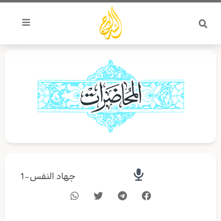
خطي
لى
لمحتوى
جهاد النفس-1