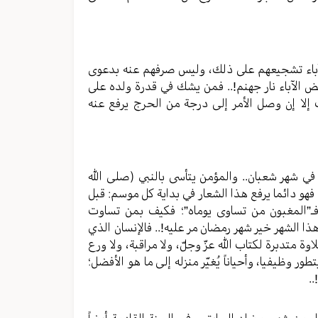
ى الآباء تشجيعهم على ذلك، وليس صرفهم عنه بدعوى
ض الآباء نار جهنم!.. فمن يشك في قدرة ولده على
لك إلا إن وصل الأمر إلى درجة من الحرج يرفع عنه
 في شهر شعبان.. والمؤمن يتأسى بالنبي (صلی الله
 فهو دائما يرفع هذا الشعار في بداية كل موسم: قبل
فـ”المغبون من تساوى يوماه”؛ فكيف بمن تساوت
ذا الشهر خير شهر رمضان مر عليه!.. فالإنسان الذي
ة متدبرة لكتاب الله عزّ وجلّ، ولا مراقبة، ولا ورع
طور وظيفيا، وأحياناً يُغيّر منزله إلى ما هو الأفضل؛
.
 من شهر رمضان السابق، وفي السنة القادمة أيضاً