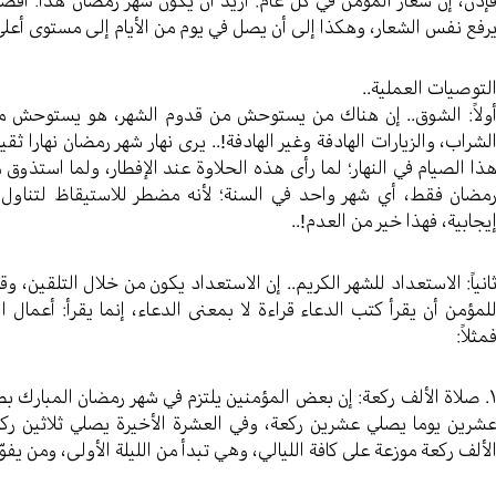
رفع نفس الشعار، وهكذا إلى أن يصل في يوم من الأيام إلى مستوى أعلى ب
لتوصيات العملية..
ولاً: الشوق.. إن هناك من يستوحش من قدوم الشهر، هو يستوحش من ال
لشراب، والزيارات الهادفة وغير الهادفة!.. يرى نهار شهر رمضان نهارا ثقي
ذا الصيام في النهار؛ لما رأى هذه الحلاوة عند الإفطار، ولما استذوق
مضان فقط، أي شهر واحد في السنة؛ لأنه مضطر للاستيقاظ لتناول
يجابية، فهذا خير من العدم!..
انياً: الاستعداد للشهر الكريم.. إن الاستعداد يكون من خلال التلقين، و
لمؤمن أن يقرأ كتب الدعاء قراءة لا بمعنى الدعاء، إنما يقرأ: أعمال ا
مثلاً:
۱. صلاة الألف ركعة: إن بعض المؤمنين يلتزم في شهر رمضان المبارك بص
شرين يوما يصلي عشرين ركعة، وفي العشرة الأخيرة يصلي ثلاثين ركعة
لألف ركعة موزعة على كافة الليالي، وهي تبدأ من الليلة الأولى، ومن يف