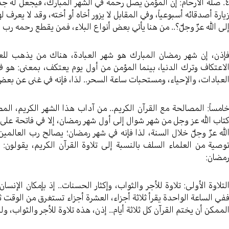
٤. صلة الأرحام: إن المؤمن يصل رحمه في الشهر المبارك، فيجعل له جدولا
يارة أصدقائه أسبوعياً، وفي المقابل لا يزور أخاه أو أخته، وقد لا يعرف ل
لى الله عزّ وجلّ؟.. من هنا يأتي بعض أنواع البلاء، فمن يقطع رحمه رب ال
إذن، إن شهر رمضان المبارك هو شهر العبادة، هناك من يذهب للعم
لاعتكاف وترك الدنيا، بينما المؤمن من أول يوم يعتكف، بمعنى: هو في 
لعبادات، والإحياء، ومستحبات ساعة السحر.. لذا، فإنه في غنى عن بعض
امساً: المصالحة مع القرآن الكريم.. من آداب هذا الشهر الكريم، الم
تاب الله عز وجل من شهر شوال إلى أول شهر رمضان، إلا في فاتحة على ق
لله عزّ وجلّ خلال السنة، لذا فإنه في شهر رمضان؛ يصالح رب العالمين
وصية من العلماء السلف بالنسبة إلى تلاوة القرآن الكريم، يقولون:
مضان:
لتلاوة الأولى: تلاوة للأجر والثواب، وإكثار الحسنات.. إذ بإمكان الإنسان
في الساعة الواحدة يقرأ ثلاثة أجزاء، العشرة أجزاء تستغرق من الوقت ث
لممكن أن يختم القرآن كل ثلاثة أيام.. إذن، هذه تلاوة للأجر والثواب، ول