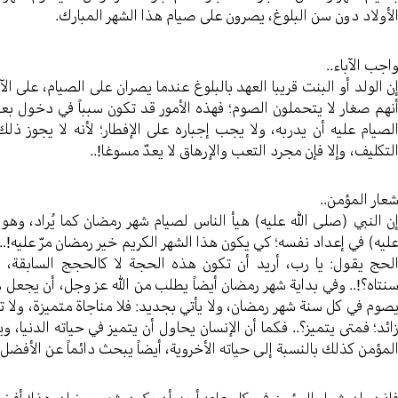
لأولاد دون سن البلوغ، يصرون على صيام هذا الشهر المبارك.
اجب الآباء..
ن الولد أو البنت قريبا العهد بالبلوغ عندما يصران على الصيام، عل
نهم صغار لا يتحملون الصوم؛ فهذه الأمور قد تكون سبباً في دخول بع
لصيام عليه أن يدربه، ولا يجب إجباره على الإفطار؛ لأنه لا يجوز ذ
لتكليف، وإلا فإن مجرد التعب والإرهاق لا يعدّ مسوغا!..
عار المؤمن..
ن النبي (صلی الله عليه) هيأ الناس لصيام شهر رمضان كما يُراد، وهو
ليه) في إعداد نفسه؛ كي يكون هذا الشهر الكريم خير رمضان مرّ عليه!..
لحج يقول: يا رب، أريد أن تكون هذه الحجة لا كالحجج السابقة، 
نتاه؟!.. وفي بداية شهر رمضان أيضاً يطلب من الله عز وجل، أن يجعل ه
صوم في كل سنة شهر رمضان، ولا يأتي بجديد: فلا مناجاة متميزة، ولا تلاو
ائد؛ فمتى يتميز؟.. فكما أن الإنسان يحاول أن يتميز في حياته الدنيا، ويت
لمؤمن كذلك بالنسبة إلى حياته الأخروية، أيضاً يبحث دائماً عن الأفضل!.
إذن، إن شعار المؤمن في كل عام: أريد أن يكون شهر رمضان هذا؛ أفضل