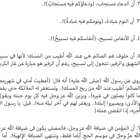
لدعاء مستجاب، (ودعاؤكم فيه مستجابٌ)!..
النوم عبادة، (ونومكم فيه عبادةٌ)!..
لأنفاس تسبيح، (أنفاسكم فيه تسبيحٌ)!..
٥. أن خلوف فم الصائم هي عند الله أطيب من المسك؛ لأنها في سبيل 
لشهيق والزفير، تتحول إلى تسبيح، رغم أن الزفير هو عبارة عن غاز الكربو
وي عن رسول الله (صلی الله عليه) أنه قال: (أعطيت أمتي في شهر
لصائم؛ أطيب عند الله من ريح المسك!.. وتستغفر له الملائكة حتى يفطر
ا كانوا يصلون في غيره!.. ويزين الله عز وجل فيه كل يوم جنته ويقو
الأذى، ويصيروا إليك!.. ويغفر لهم في آخر ليلة منه!.. قيل: يا رسول الله
جره، إذا انقضى عمله).
٦. أن المؤمن في ضيافة الله عز وجل، فالمصلي يكون في ضيافة الله 
لله عزّ وجلّ في موسم الحج أياما فقط، وتنتهي الضيافة الإلهية!.. أما