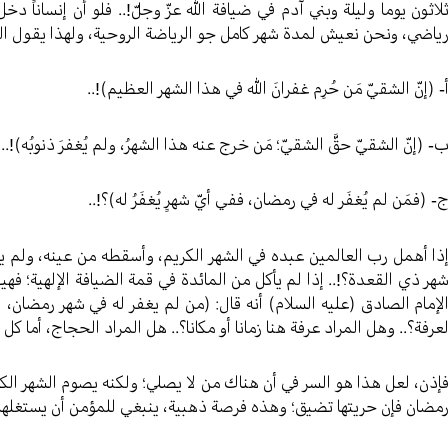
لاثون يوما وليلة وبني آدم في ضيافة الله عزّ وجلّ!.. فلو أن إنساناً د
ياضي، ونحن نعيش لمدة شهر كامل جو الرياضة الروحية، ولهذا يقول الن
- (إنّ الشقيّ مَن حُرِم غفرانَ الله في هذا الشهر العظيم)!..
- (إنّ الشقيّ حقَّ الشقيّ؛ مَن خرج عنه هذا الشهرُ، ولم يُغفرَ ذنوبُه)!..
- (فمَن لم يُغفَر له في رمضان، ففي أيّ شهرٍ يُغفَرُ له)؟!..
ذا أهمل رب العالمين عبده في الشهر الكريم، وأسقطه من عينه، ولم ي
هر ذي القعدة؟!.. إذا لم يأكل من المائدة في قمة الضيافة الإلهية؛ فه
لإمام الصادق (عليه السلام) أنه قال: (من لم يغفر له في شهر رمضان، ل
عرفة؟.. وهل المراد عرفة هنا زمانا أو مكانا؟.. هل المراد الحجاج، أما 
إذن، لعل هذا هو السر في أن هناك من لا يصلي؛ ولكنه يصوم الشهر الكري
مضان فإن حريتها تضيق؛ وهذه فرصة ذهبية، ينبغي للمؤمن أن يستغلها!