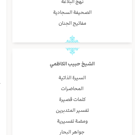
نهج البلاغة
ا
الصحيفة السجادية
و
مفاتيح الجنان
إ
أ
ا
ا
الشيخ حبيب الكاظمي
ش
إ
السيرة الذاتية
ع
المحاضرات
ا
س
كلمات قصيرة
ي
تفسير المتدبرين
ز
ا
ومضة تفسيرية
جواهر البحار
ف