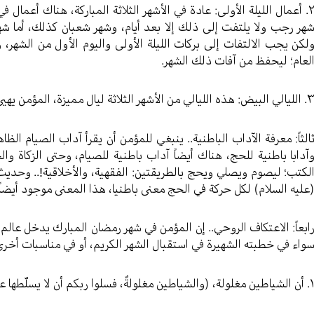
۲. أعمال الليلة الأولى: عادة في الأشهر الثلاثة المباركة، هناك أعمال
هر رجب ولا يلتفت إلى ذلك إلا بعد أيام، وشهر شعبان كذلك، أما شهر 
لكن يجب الالتفات إلى بركات الليلة الأولى واليوم الأول من الشهر، و
لعام؛ ليحفظ من آفات ذلك الشهر.
لبيض: هذه الليالي من الأشهر الثلاثة ليال مميزة، المؤمن يهيئ نفسه في هذه الليالي.
الثاً: معرفة الآداب الباطنية.. ينبغي للمؤمن أن يقرأ آداب الصيام الظاه
آدابا باطنية للحج، هناك أيضاً آداب باطنية للصيام، وحتى الزكاة 
لكتب؛ ليصوم ويصلي ويحج بالطريقتين: الفقهية، والأخلاقية!.. وحد
عليه السلام) لكل حركة في الحج معنى باطنيا، هذا المعنى موجود أيضاً
ابعاً: الاعتكاف الروحي.. إن المؤمن في شهر رمضان المبارك يدخل عالم ا
واء في خطبته الشهيرة في استقبال الشهر الكريم، أو في مناسبات أخرى،
مغلولة، (والشياطين مغلولةٌ، فسلوا ربكم أن لا يسلّطها عليكم)!..