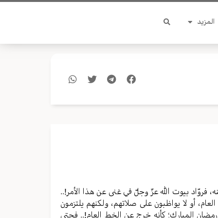
المزيد
فروّاد بيوت الله عزّ وجلّ في غنى عن هذا الأمر!..
لعام، أو لا يواظبون على صلاتهم، ولكنهم يلتزمون
مضان المبارك؛ كأنه خرج عن الخط العام!.. فحتى