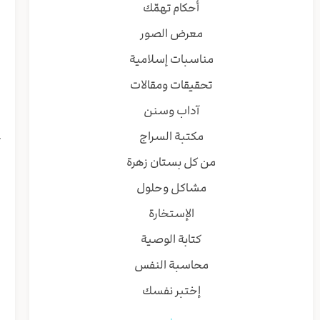
أحكام تهمّك
ش
معرض الصور
و
مناسبات إسلامية
ا
تحقيقات ومقالات
۳. الليالي ا
آداب وسنن
مكتبة السراج
ث
و
من كل بستان زهرة
ا
مشاكل وحلول
(
الإستخارة
ر
كتابة الوصية
س
محاسبة النفس
۱. أن الشياطين 
إختبر نفسك