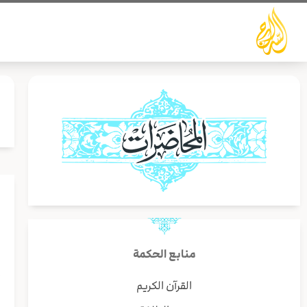
خطي
لى
لمحتوى
ظ
منابع الحكمة
إ
القرآن الكريم
و
ب