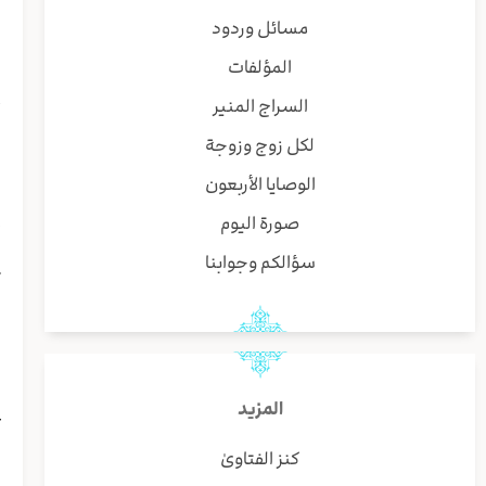
ي
مسائل وردود
المؤلفات
ا
السراج المنير
أ
ا
لكل زوج وزوجة
ه
الوصايا الأربعون
ر
إ
صورة اليوم
سؤالكم وجوابنا
ث
ل
ف
المزيد
ع
ا
كنز الفتاوىٰ