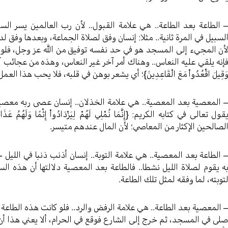
 الطاعة بعد الطاعة.. هي علامة القبول.. لأن رب العالمين يسر السب
لسبيل في المرة ثانية.. مثلا: إنسان وفق لصلاة الجماعة، وبعدها وفق لد
أن المجيء إلى المسجد هو في حد نفسه توفيق من الله عز وجل، فلو أر
إنه يلقي عليه النعاس.. وهناك أمر آخر غير النعاس، وهذه من عجائب آيات القرآن الك
َقِيلَ اقْعُدُواْ مَعَ الْقَاعِدِينَ}؛ أي يشعر بوهن في قلبه، فلا يحب هذا الع
 المعصية بعد المعصية.. هي علامة الخذلان.. إنسان عصى ربه معصية كب
قول تعالى في كتابه الكريم: {إِنَّمَا نُمْلِي لَهُمْ لِيَزْدَادُواْ إِثْمًا وَلَه
لصالحين الإكثار من المعاصي؛ لأن المال عندهم متيسر.
 الطاعة بعد المعصية.. هي علامة التوبة.. إنسان أذنب ذنبا في الليل -
ه يقوم لصلاة الليل نشطا.. فالطاعة بعد المعصية دلالتها أن هذه السي
توبته، لما وفقه لمثل تلك الطاعة.
 المعصية بعد الطاعة.. هي علامة الرفض والرد.. فلو كانت هذه الطاعة
لى في المسجد، ثم خرج إلى الشارع فوقع في الحرام، ألا يعني هذا أن 