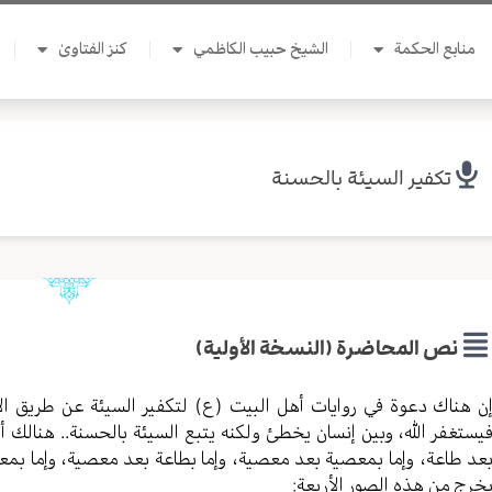
منابع الحكمة
الشيخ حبيب الكاظمي
كنز الفتاوىٰ
تكفير السيئة بالحسنة
نص المحاضرة (النسخة الأولية)
ن هناك دعوة في روايات أهل البيت (ع) لتكفير السيئة عن طريق الإت
يستغفر الله، وبين إنسان يخطئ ولكنه يتبع السيئة بالحسنة.. هنالك أرب
عد طاعة، وإما بمعصية بعد معصية، وإما بطاعة بعد معصية، وإما بمعص
خرج من هذه الصور الأربعة: