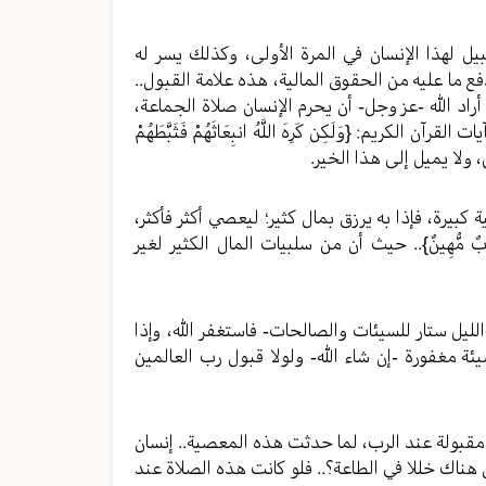
يل لهذا الإنسان في المرة الأولى، وكذلك يسر له
فع ما عليه من الحقوق المالية، هذه علامة القبول..
اد الله -عز وجل- أن يحرم الإنسان صلاة الجماعة،
ريم: {وَلَكِن كَرِهَ اللَّهُ انبِعَاثَهُمْ فَثَبَّطَهُمْ
مل، ولا يميل إلى هذا الخير.
يرة، فإذا به يرزق بمال كثير؛ ليعصي أكثر فأكثر،
ُمُ عَذَابٌ مُّهِينٌ}.. حيث أن من سلبيات المال الكثير لغير
الليل ستار للسيئات والصالحات- فاستغفر الله، وإذا
ئة مغفورة -إن شاء الله- ولولا قبول رب العالمين
 مقبولة عند الرب، لما حدثت هذه المعصية.. إنسان
هناك خللا في الطاعة؟.. فلو كانت هذه الصلاة عند