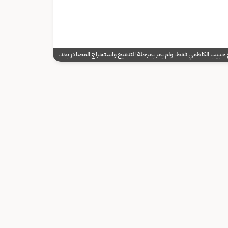
يب الكاظمي فقط، ولم يمر بمرحلة التنقيح واستخراج المصادر بعد.