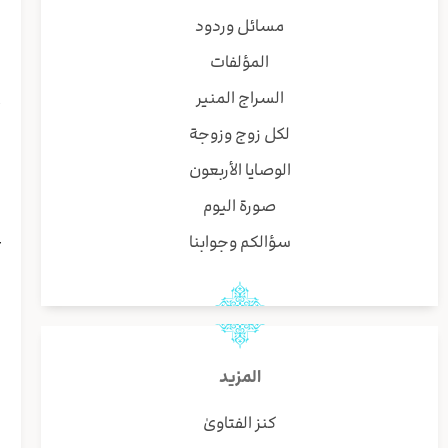
ا
مسائل وردود
المؤلفات
ه
ف
السراج المنير
أ
لكل زوج وزوجة
ا
الوصايا الأربعون
(
صورة اليوم
ي
ع
سؤالكم وجوابنا
(
(
ا
المزيد
كنز الفتاوىٰ
(