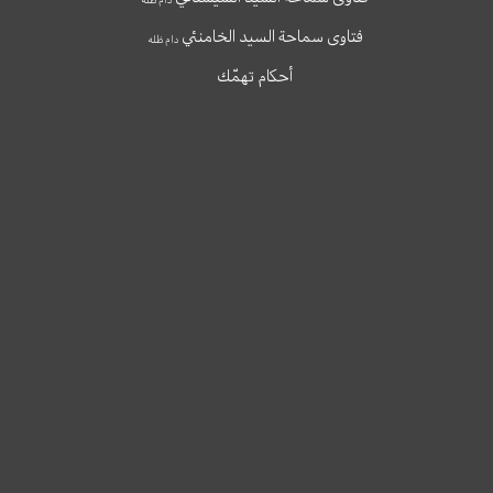
فتاوى سماحة السيد الخامنئي
دام ظله
أحكام تهمّك