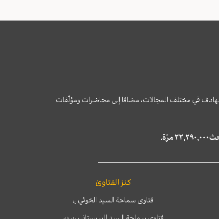
وى الهادف في مختلف المجالات، مضافا إلى محاضرات ومؤلّفات
كنز الفتاوىٰ
فتاوى سماحة السيد الخوئي
ره
فتاوى سماحة السيد السيستاني
دام ظله