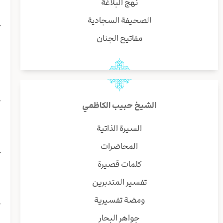
نهج البلاغة
الصحيفة السجادية
–
ا
مفاتيح الجنان
ل
ف
و
–
الشيخ حبيب الكاظمي
ي
ا
السيرة الذاتية
المحاضرات
–
ب
كلمات قصيرة
ل
تفسير المتدبرين
ومضة تفسيرية
–
ص
جواهر البحار