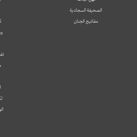
الصحيفة السجادية
مفاتيح الجنان
ك
وم
تفس
م
ا
لك
ال