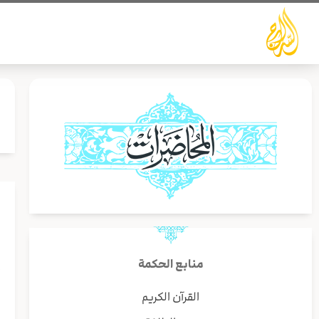
خطي
لى
لمحتوى
إ
منابع الحكمة
ف
القرآن الكريم
ب
ي