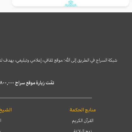
شبكة السراج في الطريق إلى الله؛ موقع ثقافي، إعلامي وتبليغي، يهدف ل
تمّت زيارة موقع سراج ٤,٨٠٠,٠٠٠ مرة خلال الستة أشهر الماضية، كما ظهر في نتائج البحث في محركات البحث٢٢,٢٩٠,٠٠٠ مرّة.
منابع الحكمة
الشيخ
القرآن الكريم
ا
نهج البلاغة
م