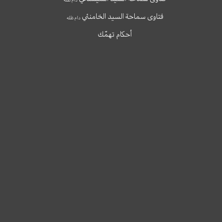
فتاوى سماحة السيد الخامنئي
دام ظله
أحكام تهمّك