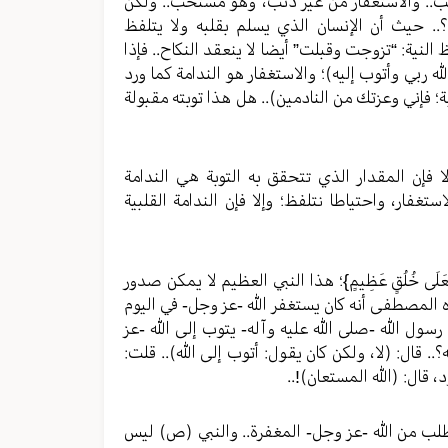
جب.. والاستغفار من غير ذنب، وهو مستحب.. ولكن
.. حيث أن الإنسان الذي يسلم بقلبه ولا يتلفظ
 النية: “تزوجت وقبلت” أيضا لا ينعقد النكاح.. فإذا
ه ربي وأتوب إليه)؛ والاستغفار هو الندامة كما ورد
بة؛ فإني وعزتك من النادمين).. هل هذا توبته مقبولة
فإن المقدار الذي تتحقق به التوبة هي الندامة
غفار، واحتياطا نتلفظ؛ وإلا فإن الندامة القلبية
لَى خُلُقٍ عَظِيمٍ}؛ هذا النبي العظيم لا يمكن صدور
ه المصطفى أنه كان يستغفر الله -عز وجل- في اليوم
رسول الله -صلى الله عليه وآله- يتوب إلى الله -عز
. قال: (لا، ولكن كان يقول: أتوب إلى الله).. قلت:
 قال: (الله المستعان)!..
يطلب من الله -عز وجل- المغفرة.. والنبي (ص) ليس