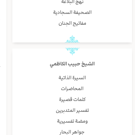
ف
نهج البلاغة
ه
الصحيفة السجادية
ا
أ
مفاتيح الجنان
ف
أ
إ
ا
الشيخ حبيب الكاظمي
ت
السيرة الذاتية
إ
المحاضرات
ا
س
كلمات قصيرة
و
تفسير المتدبرين
إ
ومضة تفسيرية
ل
جواهر البحار