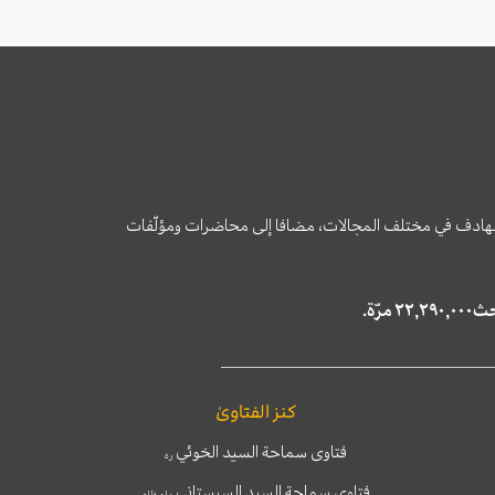
وى الهادف في مختلف المجالات، مضافا إلى محاضرات ومؤلّفات
كنز الفتاوىٰ
فتاوى سماحة السيد الخوئي
ره
فتاوى سماحة السيد السيستاني
دام ظله