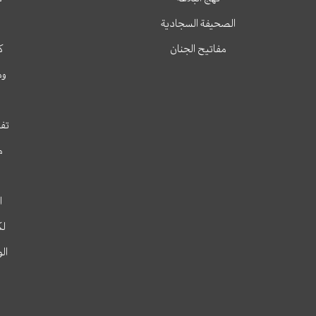
الصحيفة السجادية
مفاتيح الجنان
ك
وم
تفس
م
ا
لك
ال