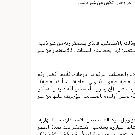
له -عز وجل- تكون من غير ذنب.
ذلك بالاستغفار.. فالذي يستغفر ربه من غير ذنب،
ستغفر؛ فإنه يحط عنه السيئات.. فالاستغفار من غير
ايا والمصائب؛ ليرفع من درجاته.. فأيهما أفضل: رفع
العافية، فيقول: (يا ولي العافية!.. نسألك العافية)..
ث- قال: (إن رسول الله -صلى الله عليه وآله- كان
لله يخص أولياءه بالمصائب؛ ليؤجرهم عليها من غير
 عز وجل.. وهناك محطتان للاستغفار: محطة نهارية،
شاط النهاري، يستحب الاستغفار بعد صلاة العصر
سبعين مرة {وَبِالأَسْحَارِ هُمْ يَسْتَغْفِرُونَ}..