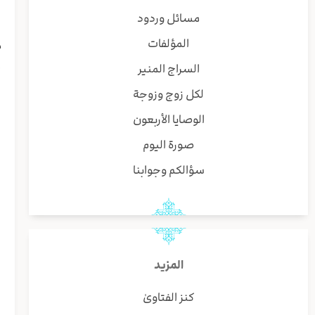
ل
مسائل وردود
المؤلفات
م
إ
السراج المنير
لكل زوج وزوجة
ا
ر
الوصايا الأربعون
ذ
صورة اليوم
سؤالكم وجوابنا
ا
ا
و
ي
ذ
المزيد
ف
و
كنز الفتاوىٰ
س