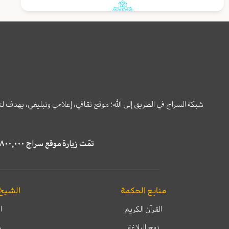
شبكة السراج في الطريق إلى الله؛ موقع ثقافي، إعلامي وتبليغي، يهدف ل
تمّت زيارة موقع سراج ٤,٨٠٠,٠٠٠ مرة خلال الستة أشهر الماضية، كما ظهر في نتائج البحث في محركات البحث٢٢,٢٩٠,٠٠٠ مرّة.
منابع الحكمة
الشيخ
القرآن الكريم
ا
نهج البلاغة
م