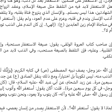
إذن، إن الاستغفار على قسمين: الاستغفار بعد كل ذنب، وهو هنا وا
ل الاستغفار لابد فيه من التلفظ مثل صيغة الإسلام، وعقد الزواج؟
لشهادتين، هذا ليس بمسلم.. والإنسان الذي يتزوج فتاة بقلبه، ولا يتلفظ
ذنب الإنسان وندم في قلبه، وعزم على عدم العود، ولم يقل: (أستغفر الل
ي مناجاة الإمام زين العابدين (ع): (إلهي!.. إن كان الندم على الذنب تو
م لا؟..
ن صاحب كتاب العروة الوثقى، يقول: صيغة الاستغفار مستحبة، وإلا 
لقلبية.. وعليه، فإن التلفظ بالصيغة مستحب، وفي الذنب لابد من الاست
كفي.
ن الله -عز وجل- يصف نبيه المصطفى (ص) في كتابه الكريم: {وَإِنَّكَ لَعَ
لذنب منه، ليس تكويناًً بل اختياراً، ومع ذلك ينقل الصادق (ع) عن جد
بعين مرة.. عن زيد الشحام، عن أبي عبد الله -عليه السلام- قال: (كان 
جل- في كل يوم سبعين مرة).. قلت: أكان يقول: أستغفر الله وأتوب إليه؟.
ن رسول الله -صلى الله عليه وآله- كان يتوب ولا يعود، ونحن نتوب ونعود،
ماذا لا يقول: أستغفر الله؟.. لأن الاستغفار يصدر من إنسان يعصي، ف