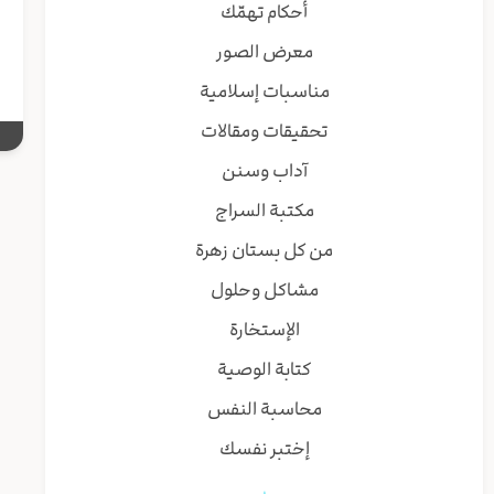
أحكام تهمّك
ف
معرض الصور
مناسبات إسلامية
تحقيقات ومقالات
آداب وسنن
مكتبة السراج
من كل بستان زهرة
مشاكل وحلول
الإستخارة
كتابة الوصية
محاسبة النفس
إختبر نفسك