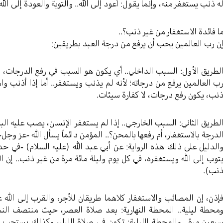
ه ذنب يستغفر منه، وإنما يقول: أعود إلى الله.. والتوبة والعودة إلى ال
ا فائدة الاستغفار من غير ذنب؟..
ن رب العالمين يحب أن يرفع من درجة العبد بطريقين:
لطريق الأول: السبب الداخلي.. أي يكون هو السبب في رفع الدرجات، و
ب العالمين يرفع من درجاته؛ لأنه لم يذنب ويستغفر.. أما إذا أذنب وا
نب، يكون رفع درجات، لا كفارة سيئات.
لطريق الثاني: السبب الخارجي.. إذا لم يستغفر الإنسان، يصب عليه البل
لدرجة بالاستغفار، أم رفعها بالمحن؟.. المؤمن دائماً يسأل الله -عز وجل- 
الدليل على ذلك هذه الرواية: عن أبي عبد الله (عليه السلام) -في حدي
توب إلى الله ويستغفره، في كل يوم وليلة مائة مرة من غير ذنب.. إن ا
نب).
إذن، إن المصائب والاستغفار كلاهما طريقان للأجر، والقرب إلى الله
محطة ليلية.. المحطة النهارية: بعد صلاة العصر، حيث منتصف الن
بعين مرة.. والمحطة الليلية: تكون في صلاة الليل، وكذلك يستحب الاستغفار 