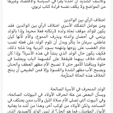
وللأسف الشديد أن أحدنا يقرأ في السياسة والاقتصاد وغيرها
من المواضع ولا يكلف نفسه قراءة كتاب تربوي.
اختلاف الرأي بين الوالدين
ومن عوامل التفكك الأسري اختلاف الرأي بين الوالدين. فقد
يكون للوالد موقف تجاه ولده لارتكابه فعلا محرما وإذا بالولد
يرتمي في أحضان والدته ويذرف الدموع، والأم لأنها كيان
عاطفي سرعان ما يتأثر وبدل أن تلوم الولد على فعله تصب
جام الغضب على زوجها وتتهمه بسوء التربية وما شابه ذلك،
فكيف يكون حال الولد الذي ينشأ في هذه الأسرة؟ وإذا كان
هناك خلاف بينهما فليقفلا على أنفسهما الباب ويجلسا في
خلوة ويناقشا الأمور حتى لا تصبح الأم مظهر العطف والحنان
ويصبح الأب مظهر الشدة والقسوة وإلا فمن الطبيعي أن ينتج
الخلاف هذه الحالة المتأزمة.
الولد المنحرف في الأسرة الصالحة
ويسأل البعض عن علة انحراف الأولاد في البيوتات الصالحة،
وفي البيوت التي تصلي الأم صلاة الليل والأب ممن يعتكف في
المساجد ولكن الأولاد من كوكب آخر، وهذا من أشد ما يعانيه
الأبوان المؤمنان، فما هو الحل؟ إذ ليس الولد كالصديق الذي