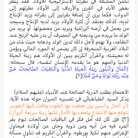
تكمن المشكلة في نظرتنا الاستراتيجية للأولاد. فقد ينظر
بعض الآباء في القرى والأرياف إلى الأولاد نظرتهم إلى
الدواب؛ فكما يرى أن إضافة بقرتين إلى بقراته يزيد الإنتاج
لديه، كذلك يعتقد أن كثرة الأولاد يزيد لديه الإنتاج وسيجد
من يعمل في أرضه الزراعية ويزيد من محصولها. أو يريد من
الولد ما يريده من وديعته في المصرف أن يدر عليه الربح عند
التقاعد، ولا يهتم لأجل ذلك لدين الولد وذهابه حيث شاء من
البلاد الغربية المنحرفة إن كان يضمن له المورد المالي ويؤمن
له معيشته. والقرآن الكريم يبين أن الأولاد هم زينة الحياة
الدنيا والمهم هو ما يقدمه الإنسان لنفسه، قال سبحانه:
(الْمَالُ وَالْبَنُونَ زِينَةُ الْحَيَاةِ الدُّنْيَا وَالْبَاقِيَاتُ الصَّالِحَاتُ خَيْرٌ
عِنْدَ رَبِّكَ ثَوَابًا وَخَيْرٌ أَمَلًا)
[٢]
.
الاهتمام بطلب الذرية الصالحة عند الأنبياء (عليهم السلام)
يذكر السيد الطباطبائي في تفسيره الميزان حوله هذه الآية:
(أن المال والبنين وإن تعلقت بها القلوب وتاقت إليها النفوس
تتوقع منها الانتفاع وتحف بها الآمال لكنها زينة سريعة الزوال)
[٣]
. فإن كان لك أمل فكر في الباقيات الصالحات ليوم يفر
المرء فيه من أبيه ومن ذويه وحتى من أولاده فيحاول
الإعراض عنهم لكيلا يورطوه. والقرآن الكريم قد تناول مسألة