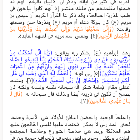
الذرية في كثير من آياته، وذكر أن الأنبياء بالرغم أنهم قد
ضمنوا مقاعدهم عن مليك مقتدر إلا أنهم كانوا يبالغون في
طلب للذرية الصالحة، وقد ذكر لنا القرآن الكريم أن عيسى بن
مريم (ع) كان ببركة دعاء أم مريم (ع) ونذرها حين وضعتها
وقالت:
(وَإِنِّي سَمَّيْتُهَا مَرْيَمَ وَإِنِّي أُعِيذُهَا بِكَ وَذُرِّيَّتَهَا مِنَ
الشَّيْطَانِ الرَّجِيمِ)
[٤]
، ومعنى اسم مريم في لغتهم العابدة.
وهذا إبراهيم (ع) يشكر ربه ويقول:
(رَبَّنَا إِنِّي أَسْكَنْتُ مِنْ
ذُرِّيَّتِي بِوَادٍ غَيْرِ ذِي زَرْعٍ عِنْدَ بَيْتِكَ الْمُحَرَّمِ رَبَّنَا لِيُقِيمُوا الصَّلَاةَ
فَاجْعَلْ أَفْئِدَةً مِنَ النَّاسِ تَهْوِي إِلَيْهِمْ وَارْزُقْهُمْ مِنَ الثَّمَرَاتِ
لَعَلَّهُمْ يَشْكُرُونَ)
[٥]
إلى قوله:
(الْحَمْدُ لِلَّهِ الَّذِي وَهَبَ لِي عَلَى
الْكِبَرِ إِسْمَاعِيلَ وَإِسْحَاقَ إِنَّ رَبِّي لَسَمِيعُ الدُّعَاءِ)
[٦]
. وعندما
أعطي مقام الإمامة شكر الله سبحانه بقلبه ولسانه ولكنه كان
يطمح أن تكون في ذريته أيضا ولذلك قال سبحانه له:
(قَالَ لَا
يَنَالُ عَهْدِي الظَّالِمِينَ)
[٧]
.
والملجأ الوحيد والحضن الدافئ للأولاد هي الأسرة وحدها؛
فحتى المدارس لا يمكن الاعتماد عليها فليس القائمون عليها
هم الملائكة وإنما هي خلاصة الشوارع وخلاصة المجتمع
العادي. ويكفي وجود مراهق منحرف لانحراف جميع من في