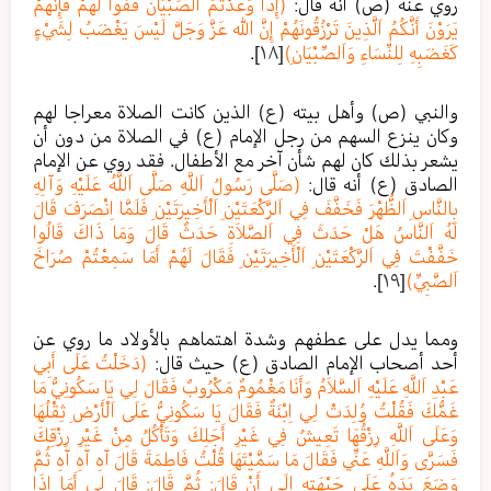
روي عنه (ص) أنه قال:
(إِذَا وَعَدْتُمُ اَلصِّبْيَانَ فَفُوا لَهُمْ فَإِنَّهُمْ
يَرَوْنَ أَنَّكُمُ اَلَّذِينَ تَرْزُقُونَهُمْ إِنَّ الله عَزَّ وَجَلَّ لَيْسَ يَغْضَبُ لِشَيْءٍ
كَغَضَبِهِ لِلنِّسَاءِ وَاَلصِّبْيَانِ)
[١٨]
.
والنبي (ص) وأهل بيته (ع) الذين كانت الصلاة معراجا لهم
وكان ينزع السهم من رجل الإمام (ع) في الصلاة من دون أن
يشعر بذلك كان لهم شأن آخر مع الأطفال. فقد روي عن الإمام
الصادق (ع) أنه قال:
(صَلَّى رَسُولُ اَللَّهِ صَلَّى اَللَّهُ عَلَيْهِ وَآلِهِ
بِالنَّاسِ اَلظُّهْرَ فَخَفَّفَ فِي اَلرَّكْعَتَيْنِ اَلْأَخِيرَتَيْنِ فَلَمَّا اِنْصَرَفَ قَالَ
لَهُ اَلنَّاسُ هَلْ حَدَثَ فِي اَلصَّلاَةِ حَدَثٌ قَالَ وَمَا ذَاكَ قَالُوا
خَفَّفْتَ فِي اَلرَّكْعَتَيْنِ اَلْأَخِيرَتَيْنِ فَقَالَ لَهُمْ أَمَا سَمِعْتُمْ صُرَاخَ
اَلصَّبِيِّ)
[١٩]
.
ومما يدل على عطفهم وشدة اهتماهم بالأولاد ما روي عن
أحد أصحاب الإمام الصادق (ع) حيث قال:
(دَخَلْتُ عَلَى أَبِي
عَبْدِ اَللَّهِ عَلَيْهِ اَلسَّلاَمُ وَأَنَا مَغْمُومٌ مَكْرُوبٌ فَقَالَ لِي يَا سَكُونِيُّ مَا
غَمُّكَ فَقُلْتُ وُلِدَتْ لِي اِبْنَةٌ فَقَالَ يَا سَكُونِيُّ عَلَى اَلْأَرْضِ ثِقْلُهَا
وَعَلَى اَللَّهِ رِزْقُهَا تَعِيشُ فِي غَيْرِ أَجَلِكَ وَتَأْكُلُ مِنْ غَيْرِ رِزْقِكَ
فَسَرَّى وَاَللَّهِ عَنِّي فَقَالَ مَا سَمَّيْتَهَا قُلْتُ فَاطِمَةَ قَالَ آهِ آهِ آهِ ثُمَّ
وَضَعَ يَدَهُ عَلَى جَبْهَتِهِ إِلَى أَنْ قَالَ: ثُمَّ قَالَ: قَالَ لِي أَمَا إِذَا