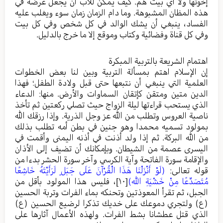
إخوتها ولا أي بيت هم. كيف يمكن للأب أن يجعل عرضه في
هذه المظان المشبوهة. وما دام الزمان زمان سوء ويغلب عليه
الفساد، ينبغي أن يشك الوالد في كل شخص وفي كل بيت
وفي كل قناة وفضائية وكتاب وموقع إلا ما خرج بالدليل.
اهتمام الشريعة بالتربية المبكرة
إن الإسلام اهتم بمسألة التربية وبين لنا بعض الخطوات
العلمية التي ينبغي أن نتبعها حتى قبل ولادة الطفل؛ فهذا
الدين متين ومتقن كإتقان السماوات والأرض. منها: الدعاء
الذي يستحب قراءتها ليلة الزواج حيث تصلي ركعتين ثم تأخذ
ناصية العروس وتطلب من الله عز وجل الذرية. وإذا رزقك الله
بمولود تسميه محمدا وهو جنين في بطن أمه تطلب بذلك
من الله البركة. ثم إذا ولد أذنت في أذنه اليمنى وأقمت في
اليسرى عصمة من الشيطان. وبإمكانك أن تضيف إلى الأذان
والإقامة سورة الفاتحة وآية الكرسي وآخر سورة الحشر بدءا من
قوله تعالى:
(لَوْ أَنْزَلْنَا هَذَا الْقُرْآنَ عَلَى جَبَلٍ لَرَأَيْتَهُ خَاشِعًا
مُتَصَدِّعًا مِنْ خَشْيَةِ الله)
[١٠]
، فليس هذا المولود بأقل من
الجبل، ثم تقرأ المعوذتين وتحنكه بماء الفرات وتربة الحسين
(ع) ولتجري دموعك على خديك تذكرا لرضيع الحسين (ع)
الذي قتل عطشانا بشط الفرات. ولهذه الأعمال آثارها على