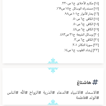
[١٤]
مکارم الأخلاق ج١ ص٢٢٠.
[١٥]
مستدرك الوسائل ج١٥ ص١٦٩.
[١٦]
بحار الأنوار ج١٠١ ص٩٨.
[١٧]
الكافي ج٦ ص٥٠.
[١٨]
الكافي ج٦ ص٥٠.
[١٩]
الكافي ج٦ ص٤٨.
[٢٠]
وسائل الشیعة ج٢١ ص٤٨٢.
[٢١]
الکافي ج٦ ص٣.
[٢٢]
سورة التكاثر: ١-٢.
[٢٣]
إرشاد القلوب ج١ ص١٤.
هاشتاغ
#
الاسماء
#
الانبياء
#
الدعاء
#
الذرية
#
الزواج
#
الله
#
الناس
#
الولد
#
فاطمة