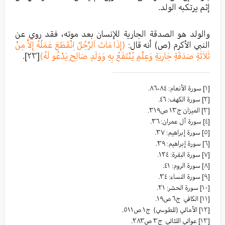
إثم يرتكبه الولد.
والولد هو الصدقة الجارية للإنسان بعد موته، فقد روي عن
النبي الأكرم (ص) أنه قال:
(إِذَا مَاتَ اَلرَّجُلُ اِنْقَطَعَ عَمَلُهُ إِلاَّ مِنْ
ثَلاَثَةٍ صَدَقَةٍ جَارِيَةٍ وَعِلْمٍ يُنْتَفَعُ بِهِ وَوَلَدٍ صَالِحٍ يَدْعُو لَهُ)
[٢٣]
.
[١]
سورة الأنعام: ٨٤-٨٦.
[٢]
سورة الكهف: ٤٦.
[٣]
الميزان ج١٣ ص٣١٩.
[٤]
سورة آل عمران: ٣٦.
[٥]
سورة إبراهيم: ٣٧.
[٦]
سورة إبراهيم: ٣٩.
[٧]
سورة البقرة: ١٢٤.
[٨]
سورة الروم: ٤١.
[٩]
سورة النساء: ٣٤.
[١٠]
سورة الحشر: ٢١.
[١١]
الكافي ج٦ ص١٩.
[١٢]
الأمالي (للطوسي) ج١ ص٥١١.
[١٣]
عوالي اللئالي ج٣ ص٢٨٣.