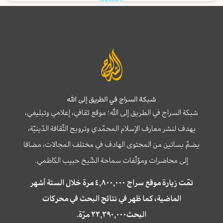
شبكة السراج في الطريق إلى الله
شبكة السراج في الطريق إلى الله؛ موقع ثقافي، إعلامي وتبليغي،
يهدف لنشر معارف الإسلام المحمّدي وترويج الثّقافة الدّينيّة،
يضمّ بساتين من المحتوى الهادف في مختلف المجالات، مضافا
إلى محاضرات ومؤلّفات سماحة الشّيخ حبيب الكاظمي.
تمّت زيارة موقع سراج ٤,٨٠٠,٠٠٠ مرة خلال الستة أشهر
الماضية، كما ظهر في نتائج البحث في محركات
البحث٢٢,٢٩٠,٠٠٠ مرّة.