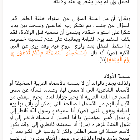
الطفل وإن لم يكن يشعر بها عند ولادته.
ويقال: أن من السنة السؤال عن استواء خلقة الطفل قبل
السؤال عن جنسه. ثم تشكر رب العالمين وتسجد بين يديه
شكرا على استواء خلقته. وينبغي أن تسميه قبل الولادة، فقد
يقف السقط يوم القيامة ويعاتبك على عدم تسميته خصوصا
إذا سقط الطفل بعد ولوج الروح فيه. وقد روي عن النبي
الأكرم (ص) أنه قال:
(اِسْتَحْسِنُوا أَسْمَاءَكُمْ فَإِنَّكُمْ تُدْعَوْنَ بِهَا
يَوْمَ اَلْقِيَامَةِ)
[١١]
.
تسمية الأولاد
ولذلك يجدر بالوالد أن لا يسميه بالأسماء الغربية السخيفة أو
الأسماء الشاعرية التي لا معنى لها، وعندما تسأله عن معنى
الاسم في اللغة العربية لا يحير جوابا. لماذا يحرم البعض من
الآباء أبنائهم من الأسماء الصالحة التي يمكن أن يأتي بها يوم
القيامة ويقول للنبي (ص): أنا سميك يا رسول الله فانظر إلي
أو يقول لأمير المؤمنين: يا أبا الحسن أنا سميك فانظر إلى أو
تقول الفتاة للزهراء (س): أنا سميتك فانظري إلي. وقد يكون
الاسم جميلا في صغر الطفل ولكن لا يناسبه في الكبر بعد أن
أصبح مؤمنا وقورا ولذلك نرى بعض الأبناء يبادرون إلى تغيير