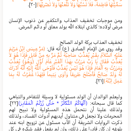
سَمَّيْتَهَا فَاطِمَةَ، فَلاَ تَسُبَّهَا وَلاَ تَلْعَنْهَا وَلاَ تَضْرِبْهَا)
[٢٠]
.
ومن موجبات تخفيف العذاب والتكفير عن ذنوب الإنسان
مرض أولاده؛ كالذي ابتلاه الله بولد معاق أو دائم المرض.
تخفيف العذاب بركة الولد الصالح
وقد روي عن الإمام الصادق (ع) أنه قال:
(مَرَّ عِيسَى اِبْنُ مَرْيَمَ
عَلَيْهِ اَلسَّلاَمُ بِقَبْرٍ يُعَذَّبُ صَاحِبُهُ ثُمَّ مَرَّ بِهِ مِنْ قَابِلٍ فَإِذَا هُوَ لاَ
يُعَذَّبُ فَقَالَ يَا رَبِّ مَرَرْتُ بِهَذَا اَلْقَبْرِ عَامَ أَوَّلَ (وَهُوَ) يُعَذَّبُ
وَمَرَرْتُ بِهِ اَلْعَامَ فَإِذَا هُوَ لَيْسَ يُعَذَّبُ فَأَوْحَى اَللَّهُ إِلَيْهِ أَنَّهُ أَدْرَكَ
لَهُ وَلَدٌ صَالِحٌ فَأَصْلَحَ طَرِيقاً وَآوَى يَتِيماً فَلِهَذَا غَفَرْتُ لَهُ بِمَا
عَمِلَ اِبْنُهُ)
[٢١]
.
وليعلم الوالدان أن الولد مسئولية لا وسيلة للتفاخر والتباهي
كما قال سبحانه:
(أَلْهَاكُمُ التَّكَاثُرُ * حَتَّى زُرْتُمُ الْمَقَابِرَ)
[٢٢]
.
ولذلك علينا أن نتحمل هذه المسئولية ولا نبيح لهم
المحرمات ولا نجعل في متناول أيديهم أدوات الفساد، ولذلك
ذكرت الروايات الشريفة أن الأب مسئول عن تزويج ابنه عند
بلوغه إن كان قادرا على ذلك، وإن لم يفعل فقد شكره في كل