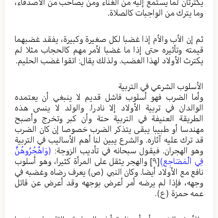
يكترثان لما يستمع إليه من الغناء ومن يصاحب من الأصدقاء،
وما يترك من الواجبات كالصلاة.
ثم إن الأب والأم إذا غضبا لكل صغيرة وكبيرة، يفقد غضبهما
قيمته وتأثيره حتى إذا ما غضبا لأمر مهم كالحجاب مثلا لم
يكترث الأولاد لهذا الغضب. ولذلك يقال: اتقوا غضب الحليم.
الأسلوب الشرعي في التربية
وأما الضرب فهو أسلوب فاشل قديم لا ينبغي أن يعتمده
الوالدان في تربية الأولاد إلا نادرا. والولد لا ينسى هذه
الطريقة العنيفة في التربية حتة وأن كبر وتخرج وأصبح
مهندسا أو طبيبا يبقى يتذكر الضرب خصوصا إن كان الضرب
قد ترك عليه آثاره. والشرع يبين لنا أهم الأساليب في التربية
وهو الهجران. فيقول سبحانه في تأديب الزوجة:
(وَاهْجُرُوهُنَّ
فِي الْمَضَاجِعِ)
[٩]
والهجر يثقل على المرأة كثيرا، وهو أسلوب
نافع مع الأولاد أيضا. وكان النبي (ص) يعرف رضاه وغضبه في
وجهه، فإذا لم يرضه أمر أعرض بوجهه وقد أعرض عن قاتل
عمه حمزة (ع).