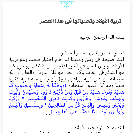
تربية الأولاد وتحدياتها في هذا العصر
بسم الله الرحمن الرحيم
تحديات التربية في العصر الحاضر
لقد أصبحنا في زمان وضعنا فيه أمام اختبار صعب وهو تربية
الأولاد. وليس الحل في تأخير الإنجاب أو الاكتفاء بولدين كما
هو الشائع في الغرب وكأن الحل هو قلة الذرية. والحال أن الله
سبحانه من على نبيه إبراهيم (ع) بأن جعل منه ذرية كثيرة
طيبة ومباركة. فيقول سبحانه:
(وَوَهَبْنَا لَهُ إِسْحَاقَ وَيَعْقُوبَ كُلًّا
هَدَيْنَا وَنُوحًا هَدَيْنَا مِنْ قَبْلُ وَمِنْ ذُرِّيَّتِهِ دَاوُودَ وَسُلَيْمَانَ وَأَيُّوبَ
وَيُوسُفَ وَمُوسَى وَهَارُونَ وَكَذَلِكَ نَجْزِي الْمُحْسِنِينَ * وَزَكَرِيَّا
وَيَحْيَى وَعِيسَى وَإِلْيَاسَ كُلٌّ مِنَ الصَّالِحِينَ * وَإِسْمَاعِيلَ وَالْيَسَعَ
وَيُونُسَ وَلُوطًا وَكُلًّا فَضَّلْنَا عَلَى الْعَالَمِينَ)
[١]
.
النظرة الاستراتيجية للأولاد