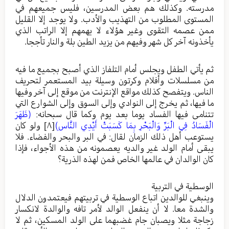
مدرسته. وكذلك هم بعض المدرسين، فليس جميعهم في
المستوى المطلوب من التهذيب والأدب. ولا يوجد إلا القليل
ممن عصمه التقوى وغير هؤلاء لا يهمهم إلا الراتب الذي
يأخذونه آخر كل شهر وفيهم من يزيد الطين بلة والنار تأججا.
ثم يأتي الطفل ويجلس أمام التلفاز الذي أصبح بجميع ما فيه
من مسلسلات وأفلام وكرتون وسيلة بيد المستعمر لتحريف
الناس. ويتفصح كذلك مواقع الإنترنت من موقع إلى آخر وفيها
ما فيها، ثم يخرج إلى النوادي وإلى السوق وإلى الشوارع التي
تتنامى فيها الفساد يوما بعد يوم وكما قال سبحانه:
(ظَهَرَ
الْفَسَادُ فِي الْبَرِّ وَالْبَحْرِ بِمَا كَسَبَتْ أَيْدِي النَّاسِ)
[٨]
ولو كان
يستوعب أهل ذلك الزمان لقال: في البر والبحر والفضاء. فلا
يبقى أمام الولد غير والديه يعصمونه من هذه الأجواء، فإذا
كان الوالدان في عالمها الخاص فمن لهذه الذرية؟
الوسطية في التربية
وينبغي للوالدين اتباع الوسطية في تربيتهم فيعتمدون الدلال
والشدة معا. لا أن ينفعل الوالد لأمر تافه والوالدة لانكسار
زجاجة مثلا ويصبان جام غضبهما على الولد المسكين، ثم لا