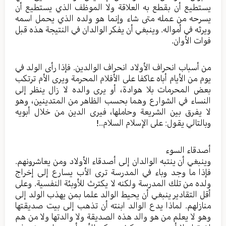
يستطيع أن بقطع به العلاقة ولا الموظف الذي يستطيع أن
يسرحه من عمله متى شاء وإنما هو ولده الذي يحمل اسمه
ويرثه في أمواله. وينبغي أن يفكر الوالدان في النتيجة هذه قبل
فوات الأوان.
من أسباب انحراف الأولاد انحراف الوالدين. فإذا رأى الولد في
يوم من الأيام أباه عاكفا على الأفلام المحرمة ويرى الأم ترتكب
بعض المحرمات بلا هوادة، أو يرى والده لا زال ينظر إلى
النساء في الشوارع وهما بحسب الظاهر من المتدينين، وهو
لا يفرق بين الشريعة وحاملها، فيرى الدين من خلال أبويه
وبالتالي يقول: على الإسلام السلام..!
أصدقاء السوء
وينبغي أن ينتبه الوالدان إلى أصدقاء الأولاد ومن يعاشرونهم.
فإذا ما وجد وباء في المدرسة ترى الأب يسارع إلى إخراج
ولده من تلك المدرسة ولكنه لا يكترث للأوبئة النفسية. وعلى
أقل التقادير ينبغي أن يحيط الوالد علما بمن يهذب الولد إلى
منازلهم. لماذا يدع الوالد ابنته أن تذهب إلى بيت صديقتها
وهو لا يعلم من هو والد هذه الصديقة ولا والدتها ولا من هم