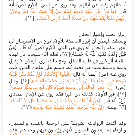
أسمائهم رغما عن آبائهم. وقد روي عن النبي الأكرم (ص) أنه
قال:
(مَا مِنْ أَهْلِ بَيْتٍ فِيهِمُ اِسْمُ نَبِيٍّ إِلاَّ بَعَثَ اَللَّهُ (عَزَّ وَجَلَّ)
إِلَيْهِمْ مَلَكاً يُقَدِّسُهُمْ مِنْ صَلاَةِ اَلْغَدَاةِ إِلَى اَلْعِشَاءِ)
[١٢]
.
إبراز الحب وإظهار الحنان
ويعتقد البعض أن إبراز العاطفة للأولاد نوع من الاسترسال في
أمور الدنيا والحال أنه روي عن النبي الأكرم (ص) أنه قال: (مَنْ
قَبَّلَ وَلَدَهُ كَتَبَ اَللَّهُ لَهُ حَسَنَةً)
[١٣]
، لعلم الله سبحانه بأن لهذه
القبلة أثر كبير في قلب الطفل. ومع ذلك نرى البعض لا يقبل
ولده ويسلم عليه من بعيد كما يسلم على علماء الدين. فقد
روي عنه (ص) أيضا أنه قال:
(قَبِّلُوا أَوْلاَدَكُمْ فَإِنَّ لَكُمْ بِكُلِّ قُبْلَةٍ
دَرَجَةً فِي اَلْجَنَّةِ مَا بَيْنَ كُلِّ دَرَجَتَيْنِ خَمْسُمِائَةِ عَامٍ)
[١٤]
. وقال
(ص):
(إِذَا نَظَرَ اَلْوَالِدُ إِلَى وَلَدِهِ فَسَرَّهُ كَانَ لِلْوَالِدِ عِتْقُ نَسَمَةٍ)
[١٥]
، فبر الأولاد كذلك من البر؛ فقد روي عن الإمام الصادق
(ع) أنه قال:
(مَنْ أَبَرُّ قَالَ وَالِدَيْكَ قَالَ قَدْ مَضَيَا قَالَ بَرَّ وُلْدَكَ)
[١٦]
. وعنه:
(إِنَّ اَللَّهَ لَيَرْحَمُ اَلْعَبْدَ لِشِدَّةِ حُبِّهِ لِوُلْدِهِ)
[١٧]
.
وقد أكدت الروايات الشريفة على الرحمة بالنساء والصبيان،
والوفاء بما يعدون الصبيان لأنهم يؤملون فيهم وحدهم، فقد