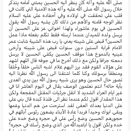
صلى الله عليه وآله كان ينظر اليه الحسين يمشي أمامه يتذكر
خلال رسول الله صلى الله عليه وآله هذه الامنية التي كانت في
قلب علي تحققت في اولاده وفي أحفاده علي عليه السلام
نظر الوجه قامته والأهم من ذلك كان يشبه رسول الله يقول
الحسين في يوم عاشوراء ولهذا اخواني عز على الحسين أن
يرسل ولده للميدان عندما ارسله فقط تكلم بفعله ماذا عمل
الحسين؟ قبض على شيبته يعني يا رب هذه الشيبة شابت عمر
الامام قرابة الستين دون سنوات قبض على شيبته وأرخى
عينيه بالدموع هذا موقف الحسين يكفي الحسين لا يرسل
دمعته جزافا ولكن مع ذلك أخرج ما في جوفه قال اللهم اشهد
على هؤلاء القوم فقد برز اليهم غلام اشبه الناس خلقاً وخُلقاً
ومنطقاً برسولك وكنا كلما اشتقنا الى رسول الله نظرنا اليه
تصور حال الحسين وهو يرى شبيه رسول الله بين يدي العدى
بأية حاله؟ انتم نعلمون الوصف يقال في اليوم العاشر انا في
غير ايام العزاء الشديد لا انقل جزئيات المقتل المفجعة ولكن
هذا المقدار اقول لكم عندما نظر الى فلذة كبده قال بني علي
على الدنيا بعدك العفى لقد استرحت من هم الدنيا وغمها
وبقي ابوك وحيداً فربدا عادة الأبناء يضعون رئوس آبائهم في
حجورهم الحسين وضع رأس علي في حجره وضع خده على
خده ولكن اقول يا اباعبدالله من الذي وضع رأسك في حجره؟