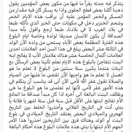
يتذكر امه جدته يقرأ ما فيها من مكون بعض المؤمنين يقول
ذهبنا أكلنا بعض قطع الحلوى واذا به يسكر كان فيه مقدار من
المسكر والخمر المؤمن عليه أن يراقب هذه الايام الخمر
وشحم الخنزير دخل في مكونات حتى الخبز الذي نأكله طبعا
في بلاد الغرب لا في بلادنا، طبعا ارجع واقول بأنه مبدأ
الصداقة أن يكون الانسان صديقا لولده وخاصة ايام البلوغ
هذه الفترة المظلمة بعض الآباء يستحي من ولده الآن الولد
في الثالثة عشر البعض يبلغ في هذا السن احد العلامات احدى
العلامات أكمال الخامسة عشر هناك علامتان الأب لا يفاتح ابنه
البنت تتفاجئ بالبلوغ هذه الايام نعلم تأتينا بعض الرسائل بع
البنات عندما يكبرن سنة سنتين من البلوغ لا تعلم ما هو
الغسل لا تعلم ما هو واجبها الآن تقضي ما عليها من الصيام
والصلاة تقول غفر الله لأمي الآن أبي قد يناسب أن يتكلم في
هذه الأمور غفر لأمي لأنها لم تعلمني ما هو البلوغ ما هي
وظائف البنت البالغة الى آخره اذا كان مبدأ صداقة ما المانع
الأم تفاتح ابنتها على الأقل قبل سنة قبل ستة اشهر يا فلانة يا
بنتي أنت في التاريخ الفلاني وأحذروا الخلط بين التاريخ
الهجري والميلادي البعض يعتقد التاريخ الميلادي في بلوغ
البنت أو الولد وهناك فرق بين التاريخين احذروا هذا الأمر
المهم الأم ابنتها يا بنتي هذه علامات البلوغ هذه أحكام البالغة