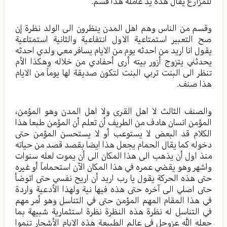
للمزارع يقال هذه يد عاملة هذا قسم.
وقسم من الناس وهم اهل المدن ينظرون الى الولد نظرة إن
صح التعبير استمتاعية الاول انتفاعية والثانية استمتاعية
يقول انا اريد من احدثه يوم من الايام يسافر معي ولدي احدثه
يحدثني يتزوج أزور بيته أرى أحفادي من خلاله وهكذا الأم
تنظر الى البنت تربي البنت لتكون صديقة لها يوماً من الايام
هذا صنف.
والصنف الثالث لا اهل القرى ولا اهل المدن وهو المؤمن،
المؤمن انسان هادف من الطريف أن تعلم أن المؤمن طبعا هذا
الكلام قد البعض لا يستوعب أو لا يستحسن المؤمن حتى
دخوله كما يقال الحمام يجعل هذا ايضا بقصد قصد من حياته
منذ اول أن يذهب الى هذا المكان الى أن يموت لعله سنوات
واشهر وهو يقضي عمره في هذا المكان الآن استحماماً أو غيره
حتى هذه الحركة يقول يا رب اريد أن اريح نفسي حتى اتوضأ
حتى اصلي الى آخره حتى هذه فيها نية ولهذا الأدعية واردة
في هذا المقام المهم المؤمن حتى في التناسل وهو أمر مهم
في التناسل له نظرة هذه النظرة نظرة استثمارية شبيهة بما
جعله الله عزوجل في عالم الطبيعة هذه الايام الأشجار تنموا