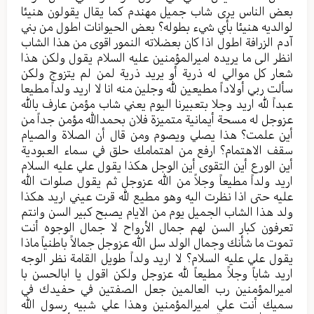
بعض الناس يرى شاب جميل مهندم كما يقال يقولون هنيئا
لوالديه هنيئا بأي شيء بطوله؟ بعض الحيوانات اطول من بني
آدم الزرافة اطول اذا كان بعضلاته النمور اقوى من هذا الشاب
انظر الى ما يريده اميرالمؤمنين عليه السلام يقول ولكن هذا
شعار كل موالي له ذرية أو يريد ذرية لمن لم يتزوج ولكن
سألت ربي أولاداً مطيعين لله وجلين منه انا لا اريد ولداً مطيعا
عبداً لله اريد وجلا بتعبيرنا اليوم يعني شاب مؤمن عارف بالله
عزوجل له مسحة أيمانية متميزة فلان بحمدالله مؤمن جداً من
أين علمت؟ هذا يصلي ويصوم ومن قال أن الصلاة والصيام
سقف الاهتمام؟ ارفع من اهتمامك حلق في سماء العبودية
أين الورع أين التقوى أين الوجل هكذا يقول علي عليه السلام
اريد ولداً مطيعاً وجلاً من الله عزوجل ثم يقول صلوات الله
عليه حتى اذا نظرت اليه وهو مطيع لله قرت عيني اريد هكذا
ولد هذا الشاب الجميل يوم من الايام يصبح كبير السن وانتم
تعرفون كبار السن لهم جمال الأرواح لا جمال الوجوه أنت
تموت ما شأنك وجمال الولد سل الله عزوجل جمالاً باطنياً ماذا
يقول علي عليه السلام؟ لا اريد ولداً طويل القامة نظر الوجه
اريد شاباً وجلاً مطيعاً لله عزوجل ولكن اقول يا ابالحسن با
اميرالمؤمنين رب العالمين جعل الصفتين في حفيدك في
سميك أنت علي اميرالمؤمنين وهذا علي شبيه رسول الله