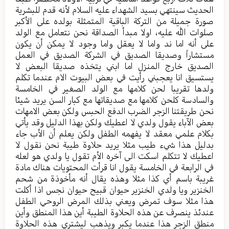
الحديث سينتهي بسيد الشهداء عليه السلام لأنه قدم للبشرية
صورة جميلة من التركة الباقية المتمثلة بولده على الأكبر
صلوات الله عليه، اولا مبدأ الصداقة نحن نتعامل مع الولد
على أنه اما ند واما لا يعقل واما وجود لا يمكن أن يكون
مستشاراً وصديقا الصديق في الشركة الصديق في العمل
الصديق خارج المنزل اما ابني يتخذه صديقا البعض لا
يستسيق انا يعجبني رأيت في بعض البيوت الام عندما تكلم
ولدها تقريبا لحن كلامها مع الولد الصغير في الخامسة
والسادسة كلحن كلامها مع صديقاتها مع كبار السن يريد شيئا
نحن طريقتنا الزجر الضرب الدفع الحبس ولكن بعض الامهات
بعض الآباء يقول ولدي لا اعطيك ولكن بهذا الدليل وقد يأتي
بكلام علمي معقد لا يفهمه الطفل ولكن يعلم أن الأب جاء
بدليل هذا شيء طيب مثلا يريد حلاوة طيبة نحن نقول لا
اعطيك لا تتكلم اسكت الى آخره الأم تقول يا ولدي هو لعله
في الرابعة في الخامسة يقول انا قرأت المحتويات هناك مادة
غريبة باسم أي كذا مثلا وهذه يقال أنه مأخوذة من شحم
الخنزير ويا ولدي الخنزير حيوان قبيح حيوان نجس اذا أكلت
هذا مثلا سوف تمرض ويعني بذلك المرض الروحي الطفل
عندئذ ينصرف عن هذه الحلاوة الطيبة أين هذا المنطق وأين
منطق الزجر هذا عندما يكبر ويذهب ليشتري هذه الحلاوة