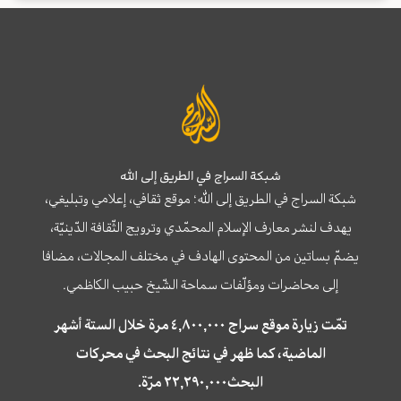
شبكة السراج في الطريق إلى الله
شبكة السراج في الطريق إلى الله؛ موقع ثقافي، إعلامي وتبليغي،
يهدف لنشر معارف الإسلام المحمّدي وترويج الثّقافة الدّينيّة،
يضمّ بساتين من المحتوى الهادف في مختلف المجالات، مضافا
إلى محاضرات ومؤلّفات سماحة الشّيخ حبيب الكاظمي.
تمّت زيارة موقع سراج ٤,٨٠٠,٠٠٠ مرة خلال الستة أشهر
الماضية، كما ظهر في نتائج البحث في محركات
البحث٢٢,٢٩٠,٠٠٠ مرّة.