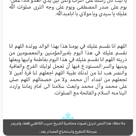
يا ليت كان رأسك على التراب ولكن بين يدي العدو ماذا عمل؟
يوم على صدر المصطفى ويوم على وجه الثرى صلوات الله
عليك يا سيدي ويا مولاي با اباعبدالله.
اللهم انا نقسم عليك في يومنا هذا بهذا الوالد وولده اللهم انا
نقسم عليك في هذا اليوم باميرالمؤمنين والمعصومين من
ذريته اللهم انا نقسم عليك في هذا اليوم بفاطمة وابيها وبعلها
وبنيها والسر المستودع فيها أن تعجل لوليك الفرج والعافية
والنصر هب لنا من لدنك طيبة اللهم اجعلهم لنا قرة أعين لا
تجعلهم من اعداء آل محمد ولا من خصمائهم اللهم صلي
على محمد وآل محمد وابعث سلامنا الى امام زماننا واردد
الينا منه السلام والفاتحة مع الصلوات.
ملاحظة: هذا النص تنزيل لصوت محاضرة الشيخ حبيب الكاظمي فقط، ولم يمر
بمرحلة التنقيح واستخراج المصادر بعد.