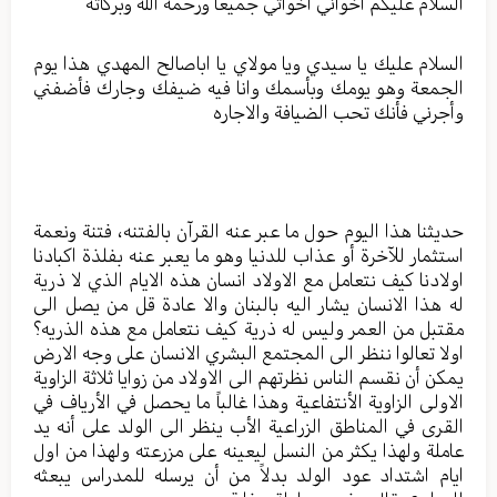
السلام عليكم اخواني اخواتي جميعا ورحمة الله وبركاته
السلام عليك يا سيدي ويا مولاي يا اباصالح المهدي هذا يوم
الجمعة وهو يومك وبأسمك وانا فيه ضيفك وجارك فأضفني
وأجرني فأنك تحب الضيافة والاجاره
حديثنا هذا اليوم حول ما عبر عنه القرآن بالفتنه، فتنة ونعمة
استثمار للآخرة أو عذاب للدنيا وهو ما يعبر عنه بفلذة اكبادنا
اولادنا كيف نتعامل مع الاولاد انسان هذه الايام الذي لا ذرية
له هذا الانسان يشار اليه بالبنان والا عادة قل من يصل الى
مقتبل من العمر وليس له ذرية كيف نتعامل مع هذه الذريه؟
اولا تعالوا ننظر الى المجتمع البشري الانسان على وجه الارض
يمكن أن نقسم الناس نظرتهم الى الاولاد من زوايا ثلاثة الزاوية
الاولى الزاوية الأنتفاعية وهذا غالباً ما يحصل في الأرياف في
القرى في المناطق الزراعية الأب ينظر الى الولد على أنه يد
عاملة ولهذا يكثر من النسل ليعينه على مزرعته ولهذا من اول
ايام اشتداد عود الولد بدلاً من أن يرسله للمدراس يبعثه