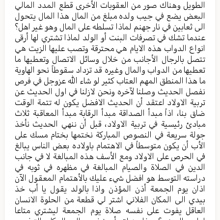
الطويل وهناك صور من العقوبات الأخرى قطع المدد المالي
البعض يضع في جيب ولده مبلغ من المال هذا المال يتحول
الى ثعابين في نار جهنم لماذا تسلطه على المال وهو غير اهل؟
عندما تشك في تصرفات البنت أو الولد لماذا تشتري لها أرقى
انواع الدواب هذه الايام هي محترقة وتصب عليها الزيت هي
تتصل بالرجال الأجانب من خلال وسائل الاتصال وتعطيها ما
تعطيها من الدواب والمال وغيره قد تزداد سقوطاً نحو الهاوية
ما هذا المنطق المهم العتاب كثير لو شاء الله عزوجل في فرص
نفصل الحديث وصلنا لآخره ونحن لازلنا في اول الحديث عن
تربية الاولاد اعتقد أن الحديث الافضل يكون له تتمة الوقت
ضاق بنا، اذاً مبدأ الصداقة مبدأ الرقابة مبدأ المعاقبة ثلاث
مبادئ رئيسية في تربية الاولاد، قبل أن ننهي الحديث نأخذ
جولة سريعة في النصوص المباركة نختمها بختام مسك على
الأب أن يكون متوسطاً في الاهتمام باولاده بعض الناس يبالغ
في الحرص على الاولاد ومع الأسف هذه المبالغة لا في جانب
الدين في الصلاة والصيام المبالغة في مظهره في ثوبه في
دراسته التوسط هو افضل شيء عليك بالأهتمام المعقول الآن
اذان يوم الجمعة أذن المؤذن واذا بالولد يقول يا أب خذ
بيدي الى المكان الفلاني اشتر لي قطعة من الحلوة الانسان
العاقل يفوت على نفسه صلاة يوم الجمعة ليشتري متاعا