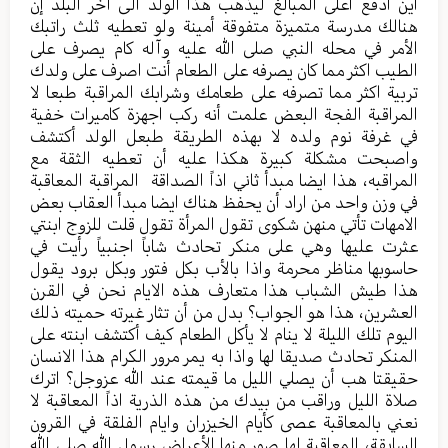
أين أدفع أعلى المبالغ ليذهب هذا الولد الى آخر البلد إن
هنالك مدرسة متميزة متفوقة أمينة ولو تعطيه ثلث راتبك
الأمر في محله النبي صلى الله عليه وآله كام يصرف على
الطيب اكثر مما كان يصرفه على الطعام أنت اصرف على ولدك
تربية اكثر مما تصرفه على طعامك وشرابك المراقبة طبعا لا
المراقبة الفجة البعض علمت أنه ركب اجهزة كاميرات خفية
في غرفة نوم ولده لا بهذه الطريقة طبعل الولد أكتشف
واصبحت مشكلة كبيرة هكذا عليه أن تعطيه الثقة مع
المراقبه، هذا ايضا مبدأ ثاني اذاً الصداقة المراقبة المعاقبة
في وزن واحد من اراد أن يحفظ هناك ايضا مبدأ العقاب بعض
الامهات تأتي منهن شكوى تقول المرأة تقول قلت للزوج ابنتي
عثرت عليها وهي على منكر تحادث شاباً اجنبياً رأيت في
حاسوبها مناظر محرمة واذا بالأب بكل فتور وبكل برود يقول
هذا طيش الشباب هذا متعارف هذه الايام نحن في القرن
العشرين، هذا هو الجواب؟ بدل من أن تثار غيرته حميته ذلك
اليوم تلك الليلة لا ينام لا يأكل الطعام كيف أكتشف ابنته على
المنكر تحادث صديقا لها واذا به يمر مرور الكرام هذا الانسان
حقيقتا هب أن يصلي الليل ما قيمته عند الله عزوجل؟ اترك
صلاة الليل وراقب من بيدك من هذه الذرية اذاً المعاقبة لا
نعني بالمعاقبة عصى كأيام الخيزران وايام الفلقة في القرون
السابقة، المعاقبة لها صور منها الأعراض رسول الله صلى الله