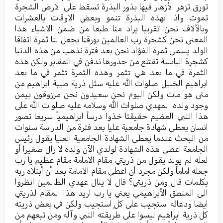
تورق تزهر الأزهار فيها بذور البذرة تسقط على الارض الشجرة
تموت واذا بهذه البذرة تنمو وبعض الاوقات بالعشرات
وبالآلاف نحن تقريبا يراد منا طبعا من ضمن الاشياء هذا
المعنى نحن كشجرة رب العالمين يورقنا يجعل لنا ثمرة اتفاقا
الولد يسمى ثمرة الفؤاد نحن بعد فترة نذهب من هذه الدنيا
كشجرة اليابسة تقتلع من جذورها ندفن في المقابر ولكن هذه
الثمرة في ما بعد هي تثمر وهذه الثمرة تثمر في ما بعد
ابراهيم الخليل صلوات الله عليه سئل ذرية طيبة ابراهيم من
متى هو مات ولكن اليوم نحن سعيدون نحن مرزوقون بيمن
وجود ولده المهدي صلوات الله وسلامه عليه صلوات الله على
هذا النبي العظيم حقيقتا خذوا درساً ابراهيمياً سريعا تصور
انسان يعطى شهادة جامعية عليا بعد فترة من الدراسة سنوات
من البحث عندما يعطى الشهادة الجامعية العليا يقول رئيس
الجامعة اعطي هذه الشهادة لولدي الآن ولده لا زال صغيرا أو
لعله لم يولد يقول من ذريتي مقام الامامة مقام عظيم يا رب
جعله اماماً ولكن مجرد أن اعطي مقام الامامة بعد أن أبتلاه ربه
بكلمات قال ومن ذريتي؟ قال لا ينال عهدي الظالمين انظروا
الى المنطق الأبراهيمي يعني يا رب اريد هذا المقام لذريتي
ايضا ودعائه استجيب على كلٍ استجيب ولكن في بعض ذريته
كل ذرية ابراهيم ليسوا على طريقته النبي وآله ومن تبعهم من