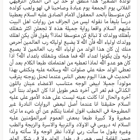
لولده الصغير؟ هذا منطق أو خذ بي الى المكان الترفيهي
الفلاني يوم الجمعة يوم عبادة وصاحبنا في لهو ولعب كولده
كن متوسطاً بالحد المعقول الامام الصادق عليه السلام يعطينا
درساً بليغاً ما نقوله ليس من الجزاف من روايات اهل البيت
عليهم السلام واقعا رواية جميلة هذه لا تجعلن اكثر شغلك
بأهلك وولدك لا تبالغ كن متوسطا لماذا؟ يقول فأن يكن اهلك
وولدك اولياء الله فأن الله لا يضيع اوليائه رب العالمين أحرص
منك إن كان هذا الولد من اولياء الله رب العالمين لا يصيع
وليه وإن يكونوا اعداء الله فما همك وشغلك باعداء الله؟ اذا
كان هو عدو الله لماذا تعطيه من اهتمامك طبعا الكلام بعد أن
تعطي الولد حقه علي صلوات الله وسلامه عليه ونكتفي بهذا
الحديث في هذا اليوم بعض الناس عتدما تحنل زوجته يترقب
مولوداً جميلا ابيض الوجه متناسب الاعضاء عينان باللون
الكذائي فم ثغر الى آخره شعر طويل اذا كان المولد بنتاً الى
آخره والحال اذا كانت عينه ليست على هذه الأمور علي عليه
السلام حقيقتا انا عندما أصل لبعض الروايات النادرة غير
المطروحة في الخطب اقول امامنا يتكلم عن أي شيء ما ترك
صغيرة ولا كبيرة طبعا بمعنى العموم اميرالمؤمنين عليه
السلام له دروس في الاولاد والتربية والاسرة والزيجة والطب
وغيره يقول ما سألت ربي اولاداً نظر الوجه ولا سألته ولداً
حسن القامة ليس همي في طول الولد ولا في شكل الولد