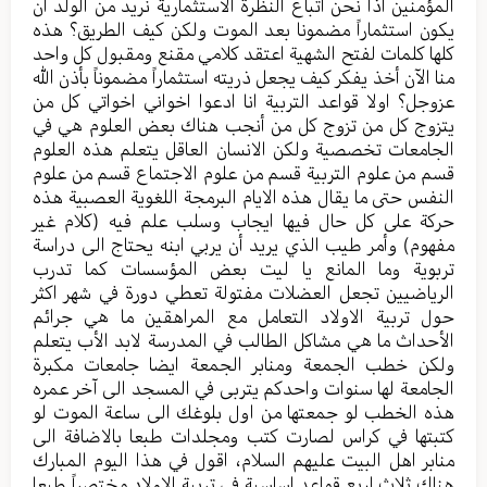
المؤمنين اذاً نحن أتباع النظرة الأستثمارية نريد من الولد أن
يكون استثماراً مضمونا بعد الموت ولكن كيف الطريق؟ هذه
كلها كلمات لفتح الشهية اعتقد كلامي مقنع ومقبول كل واحد
منا الآن أخذ يفكر كيف يجعل ذريته استثماراً مضموناً بأذن الله
عزوجل؟ اولا قواعد التربية انا ادعوا اخواني اخواتي كل من
يتزوج كل من تزوج كل من أنجب هناك بعض العلوم هي في
الجامعات تخصصية ولكن الانسان العاقل يتعلم هذه العلوم
قسم من علوم التربية قسم من علوم الاجتماع قسم من علوم
النفس حتى ما يقال هذه الايام البرمجة اللغوية العصبية هذه
حركة على كل حال فيها ايجاب وسلب علم فيه (كلام غير
مفهوم) وأمر طيب الذي يريد أن يربي ابنه يحتاج الى دراسة
تربوية وما المانع يا ليت بعض المؤسسات كما تدرب
الرياضيين تجعل العضلات مفتولة تعطي دورة في شهر اكثر
حول تربية الاولاد التعامل مع المراهقين ما هي جرائم
الأحداث ما هي مشاكل الطالب في المدرسة لابد الأب يتعلم
ولكن خطب الجمعة ومنابر الجمعة ايضا جامعات مكبرة
الجامعة لها سنوات واحدكم يتربى في المسجد الى آخر عمره
هذه الخطب لو جمعتها من اول بلوغك الى ساعة الموت لو
كتبتها في كراس لصارت كتب ومجلدات طبعا بالاضافة الى
منابر اهل البيت عليهم السلام، اقول في هذا اليوم المبارك
هناك ثلاث اربع قواعد اساسية في تربية الاولاد مختصراً طبعا