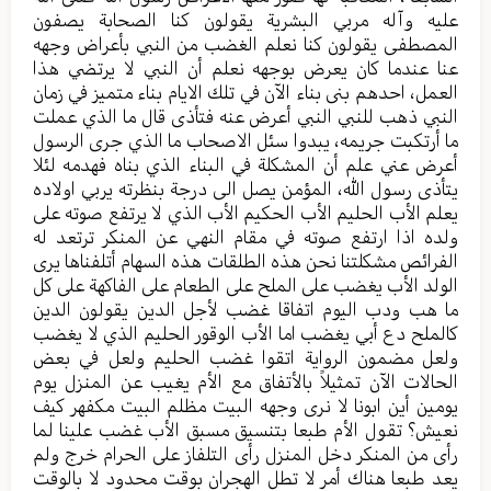
عليه وآله مربي البشرية يقولون كنا الصحابة يصفون
المصطفى يقولون كنا نعلم الغضب من النبي بأعراض وجهه
عنا عندما كان يعرض بوجهه نعلم أن النبي لا يرتضي هذا
العمل، احدهم بنى بناء الآن في تلك الايام بناء متميز في زمان
النبي ذهب للنبي النبي أعرض عنه فتأذى قال ما الذي عملت
ما أرتكبت جريمه، يبدوا سئل الاصحاب ما الذي جرى الرسول
أعرض عني علم أن المشكلة في البناء الذي بناه فهدمه لئلا
يتأذى رسول الله، المؤمن يصل الى درجة بنظرته يربي اولاده
يعلم الأب الحليم الأب الحكيم الأب الذي لا يرتفع صوته على
ولده اذا ارتفع صوته في مقام النهي عن المنكر ترتعد له
الفرائص مشكلتنا نحن هذه الطلقات هذه السهام أتلفناها يرى
الولد الأب يغضب على الملح على الطعام على الفاكهة على كل
ما هب ودب اليوم اتفاقا غضب لأجل الدين يقولون الدين
كالملح دع أبي يغضب اما الأب الوقور الحليم الذي لا يغضب
ولعل مضمون الرواية اتقوا غضب الحليم ولعل في بعض
الحالات الآن تمثيلاً بالأتفاق مع الأم يغيب عن المنزل يوم
يومين أين ابونا لا نرى وجهه البيت مظلم البيت مكفهر كيف
نعيش؟ تقول الأم طبعا بتنسيق مسبق الأب غضب علينا لما
رأى من المنكر دخل المنزل رأى التلفاز على الحرام خرج ولم
يعد طبعا هناك أمر لا تطل الهجران بوقت محدود لا بالوقت