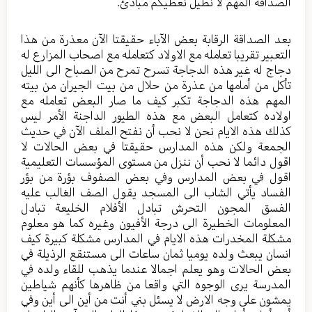
الصداقة المهم لا نطيل نعطيكم مبادئ.
بعد الصداقة الرقابة بعض الآباء حقيقتا الآن معذرة من هذا
التعبير تقريبا تعامله مع الاولاد كتعامله مع اصحاب المزارع له
دجاج له غير هذه الدجاجة تسرح تمرح من الصباح الى الليل
تأكل من أمامها من عذرة من حلال من بيت الجيران من بيته
المهم هذه الدجاجة تكبر كيف ما صار البعض تعامله مع
اولاده كتعامل البعض مع هذه الطيور الداجنة الأمر ليس
كذلك هذه الايام نحن لا نحب أن نفتح الملف الآن في حديث
الجمعة ولكن هذه المدارس حقيقتا في بعض الحالات لا
اقول دائما لا نحب أن ننزل من مستوى المؤسسات التعليمية
اقول في بعض المدارس وفي بعض الصفوف بؤرة من بؤر
الفساد يأتي الشاب الى المسجد يقول الصف الغالب عليه
الفسق المجون التحرش تبادل الأفلام الخليعة تبادل
المعلومات الخطيرة الى درجة الأفيون وغيره كما هو معلوم
مشكلة المخدرات هذه الايام في المدارس مشكلة كبيرة كيف
انسان يبعث ولده يوميا ثمان ساعات الى مستنقع الرذيلة في
بعض الحالات وهو يعلم اجمالا عندما يذهب للقاء ولده في
المدرسة يرى الوجوه التي واقعا من ظاهرها كأنهم شياطين
يمشون على وجه الارض لا يسئل بني أنت من أين الى أين وفي