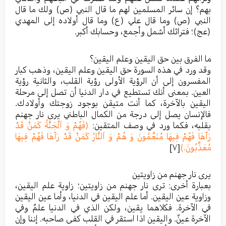
بهم؟ إن سائر المسلمين لهم ما قال النبي (ص) ولك ما قال
النبي (ص) وما قال علي (ع) وما قال أولاده إلى المهدي
(عج)؛ فتراثك أشمل وأجمع، وحسابك أكبر.
ما الفرق بين حق اليقين وعلم اليقين؟
وقد ورد في هذه السورة حق اليقين وعلم اليقين، وذهب كبار
المفسرون إلى أن الرؤية الأولى رؤية القلب، والثانية رؤية
العين. بمعنى أنك تستطيع في دار الدنيا أن تصل إلى مرحلة
اليقين بالآخرة، كما أنت متيقن بوجود زوجتك وأولادك.
فالإنسان يصل إلى درجة من الكمال الباطني يرى نار جهنم
بقلبه، فكما ورد في وصف المتقين:
(فَهُمْ وَ اَلْجَنَّةُ كَمَنْ قَدْ
رَآهَا فَهُمْ فِيهَا مُنَعَّمُونَ وَ هُمْ وَ اَلنَّارُ كَمَنْ قَدْ رَآهَا فَهُمْ فِيهَا
مُعَذَّبُونَ.)
[٧]
يرى نار جهنم من زاويتين
بعبارة أخرى: ترى نار جهنم من زاويتين؛ زاوية علم اليقين،
وزاوية عين اليقين. أما علم اليقين في الدنيا، وأما عين اليقين
في الآخرة. فكلاهما يقين، ولكن الذي في الدنيا علمٌ وفي
الآخرة عينٌ. واليقين اذا استقر في القلب كفى صاحبه. إننا وإن