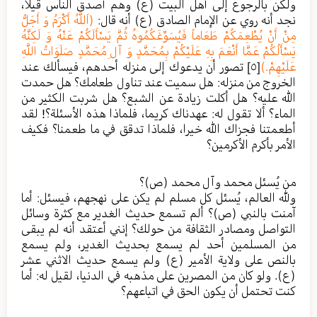
ولكن بالرجوع إلى أهل البيت (ع) وهم أصدق الناس قيلا،
نجد أنه روي عن الإمام الصادق (ع) أنه قال:
(اَللَّهُ أَكْرَمُ وَ أَجَلُّ
مِنْ أَنْ يُطْعِمَكُمْ طَعَاماً فَيُسَوِّغَكُمُوهُ ثُمَّ يَسْأَلَكُمْ عَنْهُ وَ لَكِنَّهُ
يَسْأَلُكُمْ عَمَّا أَنْعَمَ بِهِ عَلَيْكُمْ بِمُحَمَّدٍ وَ آلِ مُحَمَّدٍ صَلَوَاتُ اللَّهِ
عَلَيْهِمْ.)
[٥]
تصور أن يدعوك إلى منزله أحدهم، فيسألك عند
الخروج من منزله: هل سميت عند تناول طعامك؟ هل حمدت
الله عليه؟ هل أكلت زيادة عن الشبع؟ هل شربت الكثير من
الماء؟ ألا تقول له: عهدناك كريما، فلماذا هذه الأسئلة؟! لقد
أطعمتنا فجزاك الله خيرا، فلماذا تدقق في ما طعمنا؟ فكيف
الأمر بأكرم الأكرمين؟
من يُسئل محمد وآل محمد (ص)؟
ولله العالم، يُسئل كل مسلم لم يكن على نهجهم، فيسئل: أما
آمنت بالنبي (ص)؟ ألم تسمع حديث الغدير مع كثرة وسائل
التواصل ومصادر الثقافة من حولك؟ إنني أعتقد أنه لم يبقى
من المسلمين أحد لم يسمع بحديث الغدير، ولم يسمع
بالنص على ولاية الأمير (ع) ولم يسمع حديث الاثني عشر
(ع). ولو كان من المصرين على مذهبه في الدنيا، لقيل له: أما
كنت تحتمل أن يكون الحق في اتباعهم؟