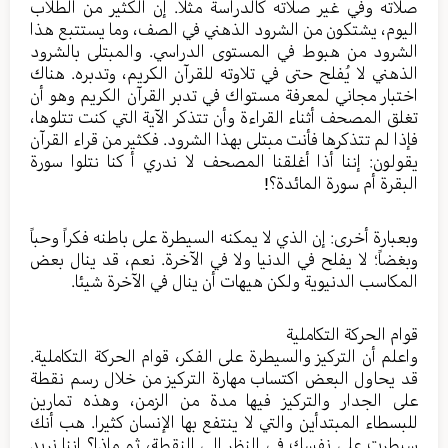
صلاته وفي غير صلاته كالدراسة مثلا. إن الكثير من الطلاب
اليوم، يشتكون من الشرود الذهني في الصف، وما يستتبع هذا
الشرود من هبوط في المستوى الدراسي. والمبتلى بالشرود
الذهني لا يُفلح حتى في تلاوته للقرآن الكريم، وتدبره. هناك
اختبار مجاني لمعرفة مستواك في تدبر القرآن الكريم وهو أن
تغلق المصحف أثناء القراءة وأن تتذكر الآية التي كنت تتلوها،
فإذا لم تتذكرها فأنت مبتلى بهذا الشرود. فكثير من قراء القرآن
يقولون: إننا أذا أغلقنا المصحف لا ندري أ كنا نتلوا سورة
البقرة أم سورة المائدة؟!
وبعبارة أخرى: إن الذي لا يمكنه السيطرة على باطنه فكراً وحباً
وبغضاً؛ لا يفلح في الدنيا ولا في الآخرة. نعم، قد ينال بعض
المكاسب الدنيوية ولكن هيهات أن ينال في الآخرة شيئا.
قوام الحركة التكاملية
واعلم أن التركيز والسيطرة على الفكر، قوام الحركة التكاملية.
قد يحاول البعض اكتساب مهارة التركيز من خلال رسم نقطة
على الجدار والتركيز فيها مدة من الزمن، وهذه تمارين
للبسطاء المبتدأين والتي لا ينتفع بها الإنسان كثيرا. هب أنك
سيطرت على نفسك في النظر إلى النقطة، ثم ماذا؟ إننا نريد