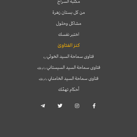
مكتبة السراج
من كل بستان زهرة
مشاكل وحلول
اختبر نفسك
كنز الفتاوىٰ
فتاوى سماحة السيد الخوئي
ره
فتاوى سماحة السيد السيستاني
دام ظله
فتاوى سماحة السيد الخامنئي
دام ظله
أحكام تهمّك
T
T
I
F
e
w
n
a
l
i
s
c
e
t
t
e
g
t
a
b
r
e
g
o
a
r
r
o
m
a
k
-
m
-