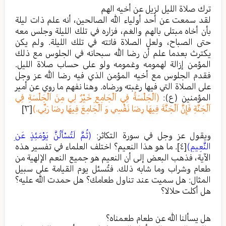
ترك صلاة الليل لزيل عن أخيه الهم
لقد سمعت عن أحد أولياء الله الصالحين، أنه علم ذات ليلة
بأن أخاه مبتلى بالهم والغم، فزاره في تلك الليلة وجلس معه
حتى الصباح، ولعل الصلاة فاتته في تلك الليلة. ولم يكن
يكترث بعدما علم أن رضا الله سبحانه في الجلوس مع ذلك
المؤمن إزالة لهمومه وغمومه ولو على حساب صلاة الليل.
فقدم الجلوس مع أخيه المؤمن الذي فيه رضا الله عز وجل
على الصلاة التي فيها رغبته ورضاه. وهنا نفهم ما روي عن أمير
المؤمنين (ع):
(اَلْجَلْسَةُ فِي اَلْجَامِعِ خَيْرٌ لِي مِنَ اَلْجَلْسَةِ فِي
اَلْجَنَّةِ فَإِنَّ اَلْجَنَّةَ فِيهَا رِضَا نَفْسِي وَ اَلْجَامِعَ فِيهَا رِضَا رَبِّي.)
[٣]
ويقول عز وجل في سورة التكاثر:
(ثُمَّ لَتُسْأَلُنَّ يَوْمَئِذٍ عَنِ
النَّعِيمِ)
[٤]
. ما هو هذا النعيم؟ اختلف العلماء في تفسير هذه
الآية، فذهب البعض إلى أن النعيم هو جميع النعم الإلهية من
طعام وشراب وما شابه ذلك. فتُسئل يوم القيامة على سبيل
المثال: هل سميت عند تناول طعامك؟ هل حمدت الله عليه؟
هل أكلت حلالا؟
هل يسألنا الله عن طعام طعمناه؟