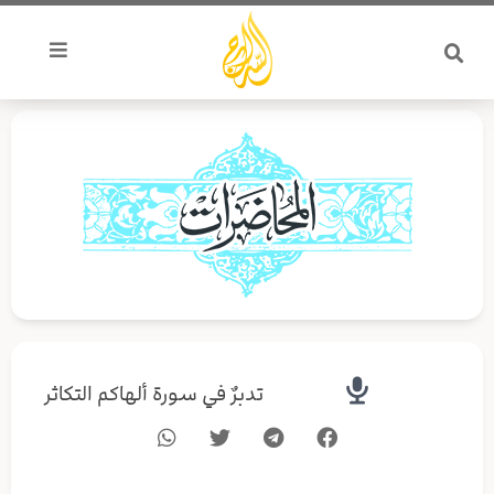
خطي
لى
لمحتوى
تدبرٌ في سورة ألهاكم التكاثر