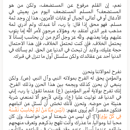
نعم، إن القلم مرفوع عن المستضعف، ولكن من هو
المستضعف؟ المسلم المستضعف اليوم من يعيش في
الأدغال أو في أعالي الجبال أو غابات الأمزون، هذا إن وجد ثمة
مسلم. فهو محق إذا قال: يا رب، أنا عبدك ولم أدري ثمة
مذهب غير الذي أعتقد به. وهؤلاء مرجون لأمر الله إما يتوب
عليهم وإما يعذبهم. ولله عز وجل أكرم من أن يحاسب إنساناً لا
يحتمل الخلاف. فإن كنت تحتمل الخلاف، فإن هذا الاحتمال
حجة عليك، ولابد أن تبحث في الدنيا عن الحق. لم يسألك في
الدنيا أحد عن عقائدك ولكن ستُسئل أول ما تنزل في قبرك.
نفرح لموالاتنا ونحزن
والمؤمن يحق له الفرح بمولاته النبي وآل النبي (ص). ولكن
ينبغي أن يحزن كذلك ويجمه بين هذا الحزن وذلك الفرح.
إنك تفرح بولاية أمير المؤمنين (ع) عندما تقول: يا رب، إنني
في الدنيا قد توليت عليا (ع)، وإنني لأرجو ألا تمنعني شربة
هنيئة من حوضه. وتحزن لأنك تخشى أن تُسئل عن اتباعهم
فتكون مقصرا. ألم يُروى عنهم:
(لَيْسَ مِنَّا مَنْ لَمْ يُحَاسِبْ نَفْسَهُ
فِي كُلِّ يَوْمٍ)
[٦]
؛ أي ليس من شيعتنا أو من خواصنا، وإن كان
محبا لنا ومواليا. ما عذرك وأنت تلهج بذكرهم وتعرف منهجهم
وتراثهم عندما تُسئل عنهم وقد قصرت في اتباعهم والتأسي