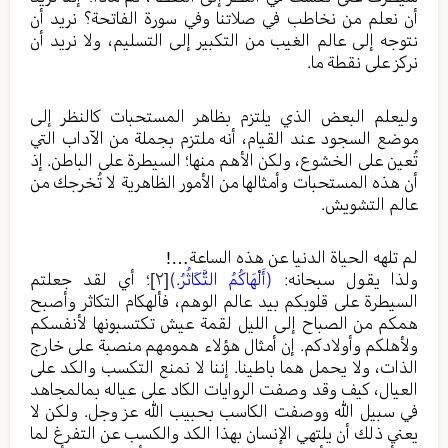
أن نعلم من نخاطب في صلاتنا وفي سورة الفاتحة؟ نريد أن
نتوجه إلى عالم الغيب من التكبير إلى التسليم، ولا نريد أن
نركز على نقطة ما.
وليعلم البعض الذي يلتزم بظاهر المستحبات كالنظر إلى
موضع السجود عند القيام، أنه ملتزم بجملة من الآداب التي
تُعين على الخشوع، ولكن الأهم منها؛ السيطرة على الباطن. إذ
أن هذه المستحبات وأمثالها من الأمور الظاهرية لا تُخرجك من
عالم التشويش.
لم تلهه الحياة الدنيا عن هذه الساعة…!
ولذا يقول سبحانه:
(أَلْهَاكُمُ التَّكَاثُرُ.)
[٢]
؛ أي لقد جعلتم
السيطرة على قلوبكم بيد عالم الوهم، فألهكام التكاثر وأصبح
همكم من الصباح إلى الليل لقمة عيش تكتسبونها لأنفسكم
ولأهلكم وأولادكم. إن أمثال هؤلاء همومهم منصبة على خارج
الذات، ولا يحمل هما باطينا. إننا لا نمنع التكسب والكد على
العيال، كيف وقد وصفت الروايات الكاد على عياله بمالمجاهد
في سبيل الله ووصفت الكاسب بحبيب الله عز وجل. ولكن لا
يعني ذلك أن يلتهي الإنسان بهذا الكد والكسب عن التفرغ لما