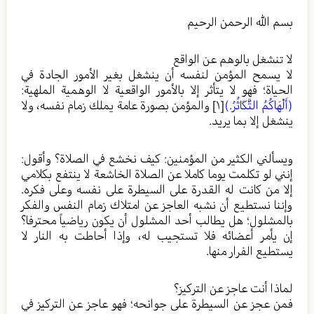
بسم الله الرحمن الرحيم
لا تنشغل بالوهم عن الواقع
لا يسمح المؤمن لنفسه أن ينشغل بغير الأمور الجادة في
الحياة؛ فهو لا يتأثر إلا بالأمور الواقعية لا الوهمية الملهية:
(أَلْهَاكُمُ التَّكَاثُرُ.)
[١]
والمؤمن بصورة عامة يملك زمام نفسه، ولا
ينشغل إلا بما يريد.
ويسألني الكثير من المؤمنين: كيف نخشع في الصلاة؟ وأقول:
إنني لو تكلمت يوما كاملا عن الصلاة الخاشعة لا ينتفع بكلامي
إلا من كانت له القدرة على السيطرة على نفسه وعلى فكره.
وإننا نستطيع أن نشبه العاجز عن امتلاك زمام النفس والفكر
بالمشلول؛ هل يطالب أحد المشلول أن يكون رياضياً محترفا؟
إن يأمر أعضائه فلا تستجيب له، وإذا أحاطت به النار لا
يستطيع الفرار منها.
لماذا أنت عاجز عن التركيز؟
فمن عجز عن السيطرة على جوانحه؛ فهو عاجز عن التركيز في