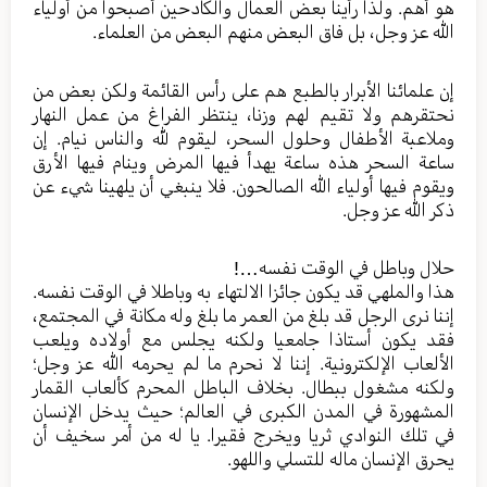
هو أهم. ولذا رأينا بعض العمال والكادحين أصبحوا من أولياء
الله عز وجل، بل فاق البعض منهم البعض من العلماء.
إن علمائنا الأبرار بالطبع هم على رأس القائمة ولكن بعض من
نحتقرهم ولا تقيم لهم وزنا، ينتظر الفراغ من عمل النهار
وملاعبة الأطفال وحلول السحر، ليقوم لله والناس نيام. إن
ساعة السحر هذه ساعة يهدأ فيها المرض وينام فيها الأرق
ويقوم فيها أولياء الله الصالحون. فلا ينبغي أن يلهينا شيء عن
ذكر الله عز وجل.
حلال وباطل في الوقت نفسه…!
هذا والملهي قد يكون جائزا الالتهاء به وباطلا في الوقت نفسه.
إننا نرى الرجل قد بلغ من العمر ما بلغ وله مكانة في المجتمع،
فقد يكون أستاذا جامعيا ولكنه يجلس مع أولاده ويلعب
الألعاب الإلكترونية. إننا لا نحرم ما لم يحرمه الله عز وجل؛
ولكنه مشغول ببطال. بخلاف الباطل المحرم كألعاب القمار
المشهورة في المدن الكبرى في العالم؛ حيث يدخل الإنسان
في تلك النوادي ثريا ويخرج فقيرا. يا له من أمر سخيف أن
يحرق الإنسان ماله للتسلي واللهو.