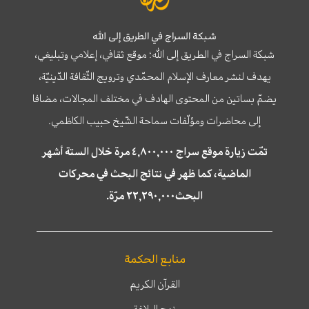
شبكة السراج في الطريق إلى الله
شبكة السراج في الطريق إلى الله؛ موقع ثقافي، إعلامي وتبليغي،
يهدف لنشر معارف الإسلام المحمّدي وترويج الثّقافة الدّينيّة،
يضمّ بساتين من المحتوى الهادف في مختلف المجالات، مضافا
إلى محاضرات ومؤلّفات سماحة الشّيخ حبيب الكاظمي.
تمّت زيارة موقع سراج ٤,٨٠٠,٠٠٠ مرة خلال الستة أشهر
الماضية، كما ظهر في نتائج البحث في محركات
البحث٢٢,٢٩٠,٠٠٠ مرّة.
منابع الحكمة
القرآن الكريم
نهج البلاغة