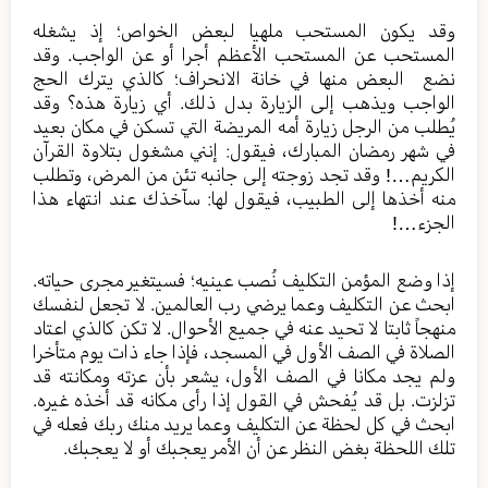
وقد يكون المستحب ملهيا لبعض الخواص؛ إذ يشغله
المستحب عن المستحب الأعظم أجرا أو عن الواجب. وقد
نضع البعض منها في خانة الانحراف؛ كالذي يترك الحج
الواجب ويذهب إلى الزيارة بدل ذلك. أي زيارة هذه؟ وقد
يُطلب من الرجل زيارة أمه المريضة التي تسكن في مكان بعيد
في شهر رمضان المبارك، فيقول: إنني مشغول بتلاوة القرآن
الكريم…! وقد تجد زوجته إلى جانبه تئن من المرض، وتطلب
منه أخذها إلى الطبيب، فيقول لها: سآخذك عند انتهاء هذا
الجزء…!
إذا وضع المؤمن التكليف نُصب عينيه؛ فسيتغير مجرى حياته.
ابحث عن التكليف وعما يرضي رب العالمين. لا تجعل لنفسك
منهجاً ثابتا لا تحيد عنه في جميع الأحوال. لا تكن كالذي اعتاد
الصلاة في الصف الأول في المسجد، فإذا جاء ذات يوم متأخرا
ولم يجد مكانا في الصف الأول، يشعر بأن عزته ومكانته قد
تزلزت. بل قد يُفحش في القول إذا رأى مكانه قد أخذه غيره.
ابحث في كل لحظة عن التكليف وعما يريد منك ربك فعله في
تلك اللحظة بغض النظر عن أن الأمر يعجبك أو لا يعجبك.