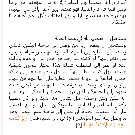
كنا نرى النار بأعيننا يوم القيامة؛ إلا أنه من المؤمنين من يراها
بعين قلبه في دار الدنيا. فهو عندما يرى أحداً يأكل مال اليتيم،
فهو يراه حقيقة يبتلع نارا، ويرى المغتاب يأكل لحم أخيه ميتا
حقيقةً.
يستحيل ان تعصي الله في هذه الحالة
ويستحيل أن يعصي ربه من وصل إلى مرحلة اليقين. فالذي
يعتقد بأن النظرة إلى المرأة الأجنبية سهم من سهام إبليس،
هل ينظر إليها؟ لو كانت بيد إحداهن جهاز ليزر أو غيره وقالت
لك: لو نظر إلي لسلطت عليك هذا الجهاز ليحرق شبكية
عينك، فهل كنت تنظر إليها؟ بل هل تنظر عندها إلى ملكة
جمال العالم؟ إن الرواية تصف النظرة على أنها سهم من سهام
إبليس، والذي يعتقد بحقيقة هذا السهم، هل تبقى عنده
شهوة إلى الحرام؟ والذي يرى اللحم غير المذكى شرعاً على
أنه عفن ونتن وجيفة، هل يتناول منه شيئا ولو كان مطهيا
بأفخر المطاعم والفنادق العالمية؟ إن الحل الجامع للقضاء
على كل سلبيات الحياة؛ أن نصل إلى مرحلة علم اليقين. وهو
ما وصل إليه أمير المؤمنين (ع) في دار الدنيا، فقال:
(لَوْ كُشِفَ
اَلْغِطَاءُ مَا اِزْدَدْتُ يَقِيناً)
[٨]