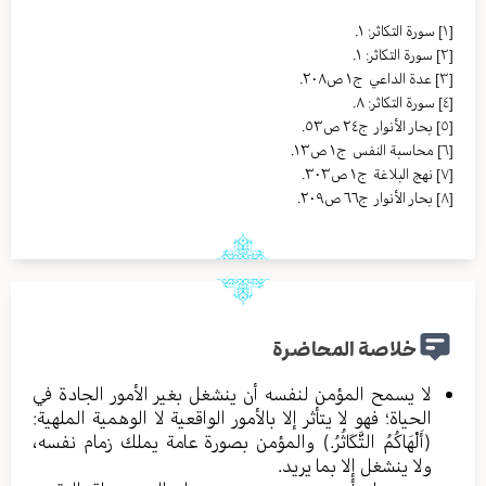
[١]
سورة التكاثر: ١.
[٢]
سورة التكاثر: ١.
[٣]
عدة الداعي ج١ ص٢٠٨.
[٤]
سورة التكاثر: ٨.
[٥]
بحار الأنوار ج٢٤ ص٥٣.
[٦]
محاسبة النفس ج١ ص١٣.
[٧]
نهج البلاغة ج١ ص٣٠٣.
[٨]
بحار الأنوار ج٦٦ ص٢٠٩.
خلاصة المحاضرة
لا يسمح المؤمن لنفسه أن ينشغل بغير الأمور الجادة في
الحياة؛ فهو لا يتأثر إلا بالأمور الواقعية لا الوهمية الملهية:
(أَلْهَاكُمُ التَّكَاثُرُ.) والمؤمن بصورة عامة يملك زمام نفسه،
ولا ينشغل إلا بما يريد.