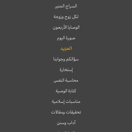
السراج المنير
لكل زوج وزوجة
الوصايا الأربعون
صورة اليوم
المزيد
سؤالكم وجوابنا
إستخارة
محاسبة النفس
كتابة الوصية
مناسبات إسلامية
تحقيقات ومقالات
آداب وسنن