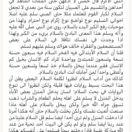
النبي الأكرم قال خمس لا أدعهن حتى الممات الشاهد في
أحداهن والتلسيم على الصبيان لتكون سنة من بعدي لا تجعل
السلام لكبار القوم للعلماء مثلا حتى الصبي سلم عليه اصلا
اخواني التسليم نوع تواضع نوع إكرام نوع احترام ولهذا من
موحبات رفع الكبر البدء بالسلام، روي عن النبي صلى الله عليه
وآله وسلم هذا المعنى البادئ بالسلام بريء من الكبر ولهذا
اذا وجدت في نفسك تثاقلا في السلام على بعض
المستضعفين والفقراء خالف هواك وسلم عليهم تسلم.
قلنا أن السلام الأبتدائي فيه الفخر السلام فيه سبعون حسنة
تسعة وتسعون للمبتدئ وواحدة للراد كم الانسان بخيل كم
الانسان فقير عندما يبخل بالسلام خذ تسعاً وتسعين حسنة
وأعطي واحداً لمن أجابك أنت البادئ بالسلام.
كذلك من آداب السلام انظروا لكلمة السلام البعض يظن أن
هذا البحث بسيط روايات فيها قليلة ولكن انظروا الى تنوع
الروايات في بحث السلام؛ انسان يدخل المنزل بعض الآباء
يدخل المنزل لا يسلم على اهله يحلم الطعام والشراب ذهب
تسوق جزاه الله خيراً ولكن يبخل بالسلام على أهله ماذا
صنعت أتعبت نفسك ولكن بخلت بالسلام حتى أنه هكذا أمرنا
اذا دخلت المنزل ولم ترى أحدا ايضا سلم قل السلام علينا من
عند ربنا ايضا سلم ولو لم يكن في البيت أحد تحية من عند
الله مباركة طيبة فإذا دخلتم بيوتاً فسلموا على أنفسكم هكذا