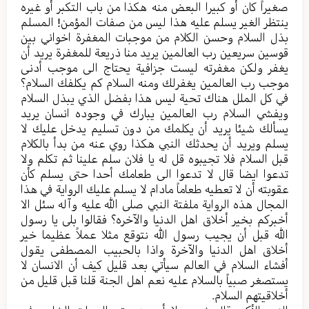
صغيراً كان أو كبيرا البعض منه هكذا من باب التكبر أو غيره
ينتظر الغير يسلم عليه هذا ليس من صفات المؤمن! المسلم
بذل السلام وحسن الكلام من موجبات المغفرة اخواني بين
قوسين سريعين رب العالمين يريد منا ذريعة للمغفرة يريد أن
يغفر ولكن مغفرته ليست جزافية يحتاج الى موجب أدنى
موجب رب العالمين يغفرلك ومنه السلام كم يكلفك السلام؟
في كل الملل هناك تحية ليس هذا بفضل الذي يبذل السلام
ويفشي السلام رب العالمين يبارك في وجوده انسان يريد
يسألك شيئا يريد أن يكلمك من دون تسليم يدخل عليك لا
يسلم ويريد أن يحدثك النبي هكذا روي عنه من بدأ بالكلام
قبل السلام فلا تجيبوه قل له يا فلان سلم علينا ثم تكلم ولا
تدعوا ايضا قال لا تدعوا الى طعامك أحدا حتى يسلم كأن
عقوبته أن لا تعطيه طعاماً مادام لا يسلم عليك الرواية في هذا
المجال هذه الرواية ملفتة النبي صلى الله عليه وآله سئل الا
أخبركم بخير أخلاق اهل الدنيا والآخره؟ فقالوا بلى يا رسول
الله قبل أن يجيب رسول الله نتوقع مثلا عملاً عظيما خير
أخلاق اهل الدنيا والآخرة واذا بالحبيب المصطفى يقول
أفشاء السلام في العالم سيأتي بعد قليل كيف أن الانسان لا
يستصغر صبياً بالسلام عليه نعم اهل الجنة قلنا قبل قليل من
أخلاقيتهم السلام.