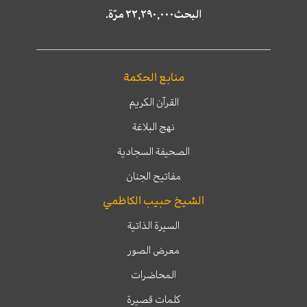
البحث٢٢,٢٩٠,٠٠٠ مرّة.
منابع الحكمة
القرآن الكريم
نهج البلاغة
الصحيفة السجادية
مفاتيح الجنان
الشيخ حبيب الكاظمي
السيرة الذاتية
معرض الصور
المحاضرات
كلمات قصيرة