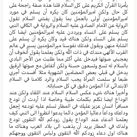
يأمرنا القرآن الكريم على كلٍ السلام قلنا هذه صفة راجحة على
كل حال ولكن اميرالمؤمنين كان يكره أن يسلم في مورد
اميرالمؤمنين أولى بالعمل بما يقول يفشي السلام تقول
الرواية عن الامام الصادق عليه السلام والرواية في الكافي النبي
كان يسلم على النساء ويرددن عليه اميرالمؤمنين ايضا كان
يسلم على النساء ولكن هناك قيد وكان يكره أن يسلم على
الشابة منهن ويقول فدتك نفوسنا ميرالمؤمنين يسير في عالم
القرب الألهي مندك في ذات الله ولكن يعلمنا يقول أتخوف أن
يعجبني صوتها فيدخل علي أكثر مما طلبت من الأجر البادي
بالسلام له تسع وتسعون حسنة ولكن أتفاعل مع صوتها الرقيق
يدخل في قبلي بعض المضامين الشهوية مثلا أفسدت أجري
طبعا لو سلمت المرأة يجب السلام والرد كلامنا في السلام
الابتدائي اذاً المؤمن دقيق في كل حساباته.
وأخيرا هناك شيء عكس السلام السلام عند اللقاء ولكن عند
الوداع ايضا تكلم بكلمات طيبة وخاصة اذا أردت أن تودع
مسافراً انسان عزيز عليك في المطار تسلم عليه تودعه إجعل
وداعك وداعاً دعائيا المؤمن دائما يدعوا انظروا الى النبي كيف
يعلمنا الدعاء عند الوداع يقول زودكم الله التقوى تودع
ولدك في المطار يريد أن يذهب الى بلاد الغرب وهناك ما
هناك اول دعاء زودكم الله التقوى ولباس التقوى ووجهكم