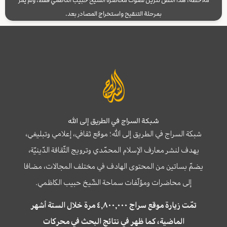
بمرحلة التنقيح واستخراج المصادر بعد.
شبكة السراج في الطريق إلى الله
شبكة السراج في الطريق إلى الله؛ موقع ثقافي، إعلامي وتبليغي،
يهدف لنشر معارف الإسلام المحمّدي وترويج الثّقافة الدّينيّة،
يضمّ بساتين من المحتوى الهادف في مختلف المجالات، مضافا
إلى محاضرات ومؤلّفات سماحة الشّيخ حبيب الكاظمي.
تمّت زيارة موقع سراج ٤,٨٠٠,٠٠٠ مرة خلال الستة أشهر
الماضية، كما ظهر في نتائج البحث في محركات