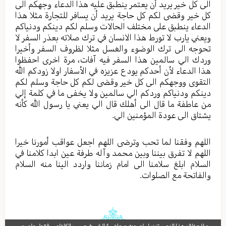
الى كل خير يريد أن يعتمر ينطبق عليه هذا الدعاء وجهكم الى
كل خير وقضى لكم كل حاجة يريد أن يسافر للتجارة مثلا هذا
الدعاء ينطبق على مختلف الحالات وسلم لكم دينكم ودنياكم
ويعني يارب لا تورط هذا الانسان في ترك صلاته بعذر السفر لا
تحوجه الى ترك الوضوء والغسل مثلا لظروف السفر وأخيرا
وردك الي سالمين هذا السفر فيه آفات، مرة اخرى احفظوا
هذا الدعاء لأن أحدكم يودع عزيزه في الأسفار اولا زودكم الله
التقوى ووجهكم الى كل خير وقضى لكم كل حاجة وسلم لكم
دينكم ودنياكم وردكم الي سالمين ولا يخفى ما في كلمة إلي
من عاطفة ما قال الى أهلك قال الي يعني يا رسول الله كأنه
يشتاق الى عودة المؤمنين الي.
اللهم وفقنا لما تحب وترضى اللهم اجعل عواقب أمورنا خيرا
اللهم لا تفرق بيننا وبين محمد وآله طرفة عين ابدا كلامنا في
السلام ابلغ سلامنا الى امام زماننا واردد الينا منه السلام
والفاتحة مع الصلوات.
ملاحظة: هذا النص تنزيل لصوت محاضرة الشيخ حبيب الكاظمي فقط، ولم يمر