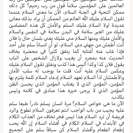
العالمين على المؤمنين سلاماً قول من رب رحيم؟ كل ذلك
ممكن التحية في الجنة السلام، الآن ما معنى السلام عندما
تقول السلام عليك الله العالم من الممكن أن يراد بذلك معاني
عديدة اولا السلام عليك السلم والأمان كل هذه المضامين
عليك من الغير سلامة في البدن سلامة في النفس والسلام
والأمان عليك ومنها السلام مني عليك يعني بلسان حال يا فلان
أنت أطمئن من جهتي مني السلام، لو أن انساناً سلم على أحد
فإذا غاب عنه أغتابه كما يتفق كثيراً في محضره يخاف
الحديث عنه بمجرد أن يغيب ولازال الشخص على الباب
يقول فلان كذا وكذا أليس هذا كذب ونفاق تقول السلام عليك
وعكس السلام عليه أنت قلت ما يوجب له سلب الأمان
والأطمئنان اذاً السلام تعهد السلام إدعاء السلام كلمة يلتزم بها
المؤمن، المؤمن الذي لا يغتاب المؤمن الذي يحسن الظن
المؤمن الذي لا يرجى خيره هذا صادق في كلامه وليس
بكاذب.
الآن ما هي خواص السلام؟ مرة انسان يسلم نادراً طبعا سلم
عليه يجيب من باب الواجب انتم تعرفون السلام تطوع والرد
فريضة أن ترد السلام هذا ليس فخر تخاف من العذاب الكلام
في الأبتداء في السلام الكلام في أفشاء السلام إن الله يحب
إطعام الطعام وأفشاء السلام كن سباقاً سلم على الجميع