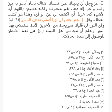
الله عز وجل أن يعينك على نفسك. هناك دعاء أدعو به بين
وقت وآخر. إنه دعاء غير متعارف ولكنه عظيم: (اللهم أرنا
الأشياء كما هي)؛ أي اكشف لي عن الواقع، وهذا هو كشف
الغطاء. وقل:
(اللهم اجعل لي نورا أمشي به في الناس)
[١١]
فإذا
وقع النور في قلبك سيريحك مع الآخرين؛ لأنك ستمشي بهذا
النور. واعلم أن مجالس أهل البيت (ع) هي نعم الضمان
للوصول إلى هذه الحالات.
[١]
وسائل الشیعة ج١٢ ص٢٢.
[٢]
بحار الأنوار ج٣٨ ص١٩٩.
[٣]
مصباح المتهجد ج١ ص٧٣.
[٤]
بحار الأنوار ج٤٤ ص٢٩٨.
[٥]
بحار الأنوار ج ٤٤ ص ٢٩٨.
[٦]
بحار الأنوار ج٤٤ ص٢٩٨.
[٧]
بحار الأنوار ج٣٤ ص٢١.
[٨]
عين العبرة ج١ ص٢٢.
[٩]
الصحیفة العلویّة ج١ ص١٨٥.
[١٠]
سورة الحديد: ٤.
[١١]
الصحيفة السجادية ج١ ص١٠٦.