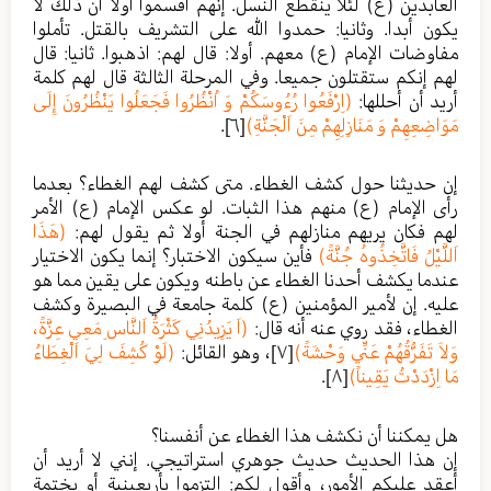
العابدين (ع) لئلا ينقطع النسل. إنهم أقسموا أولا أن ذلك لا
يكون أبدا. وثانيا: حمدوا الله على التشريف بالقتل. تأملوا
مفاوضات الإمام (ع) معهم. أولا: قال لهم: اذهبوا. ثانيا: قال
لهم إنكم ستقتلون جميعا. وفي المرحلة الثالثة قال لهم كلمة
أريد أن أحللها:
(اِرْفَعُوا رُءُوسَكُمْ وَ اُنْظُرُوا فَجَعَلُوا يَنْظُرُونَ إِلَى
مَوَاضِعِهِمْ وَ مَنَازِلِهِمْ مِنَ اَلْجَنَّةِ)
[٦]
.
إن حديثنا حول كشف الغطاء. متى كشف لهم الغطاء؟ بعدما
رأى الإمام (ع) منهم هذا الثبات. لو عكس الإمام (ع) الأمر
لهم فكان يريهم منازلهم في الجنة أولا ثم يقول لهم:
(هَذَا
اَللَّيْلُ فَاتَّخِذُوهُ جُنَّةً)
فأين سيكون الاختبار؟ إنما يكون الاختيار
عندما يكشف أحدنا الغطاء عن باطنه ويكون على يقين مما هو
عليه. إن لأمير المؤمنين (ع) كلمة جامعة في البصيرة وكشف
الغطاء، فقد روي عنه أنه قال:
(اَ يَزِيدُنِي كَثْرَةُ اَلنَّاسِ مَعِي عِزَّةً،
وَلاَ تَفَرُّقُهُمْ عَنِّي وَحْشَةً)
[٧]
، وهو القائل:
(لَوْ كُشِفَ لِيَ اَلْغِطَاءُ
مَا اِزْدَدْتُ يَقِيناً)
[٨]
.
هل يمكننا أن نكشف هذا الغطاء عن أنفسنا؟
إن هذا الحديث حديث جوهري استراتيجي. إنني لا أريد أن
أعقد عليكم الأمور، وأقول لكم: التزموا بأربعينية أو بختمة