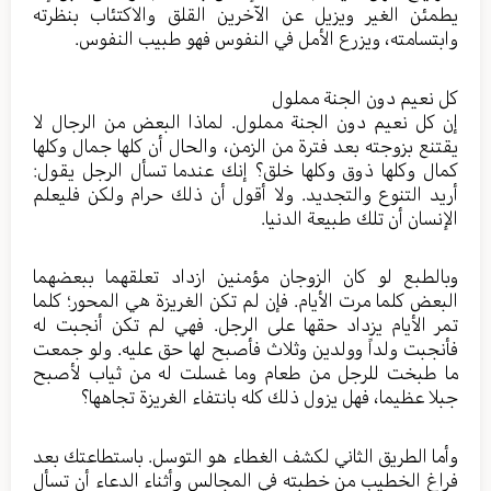
يطمئن الغير ويزيل عن الآخرين القلق والاكتئاب بنظرته
وابتسامته، ويزرع الأمل في النفوس فهو طبيب النفوس.
كل نعيم دون الجنة مملول
إن كل نعيم دون الجنة مملول. لماذا البعض من الرجال لا
يقتنع بزوجته بعد فترة من الزمن، والحال أن كلها جمال وكلها
كمال وكلها ذوق وكلها خلق؟ إنك عندما تسأل الرجل يقول:
أريد التنوع والتجديد. ولا أقول أن ذلك حرام ولكن فليعلم
الإنسان أن تلك طبيعة الدنيا.
وبالطبع لو كان الزوجان مؤمنين ازداد تعلقهما ببعضهما
البعض كلما مرت الأيام. فإن لم تكن الغريزة هي المحور؛ كلما
تمر الأيام يزداد حقها على الرجل. فهي لم تكن أنجبت له
فأنجبت ولداً وولدين وثلاث فأصبح لها حق عليه. ولو جمعت
ما طبخت للرجل من طعام وما غسلت له من ثياب لأصبح
جبلا عظيما، فهل يزول ذلك كله بانتفاء الغريزة تجاهها؟
وأما الطريق الثاني لكشف الغطاء هو التوسل. باستطاعتك بعد
فراغ الخطيب من خطبته في المجالس وأثناء الدعاء أن تسأل