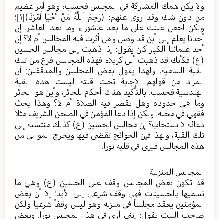
ولا يكن همك المشاركة في المجلس فحسب، وهو أمر عظيم
من دون شك وقد روي عنهم: (رَحِمَ اَللَّهُ مَنْ أَحْيَا أَمْرَنَا)
[١]
؛
ولكن اجعل عينك على ما بعد عاشوراء وما بعد العاشر. إن
أحدنا يعلم إلى أين قد وصل وهل أثرت فيه المجالس أم لا؟ إن
أحد علمائنا الكبار كان يقول: إذا ذهبت إلى مجالس الحسين
(ع) فكأنك قد ذهبت ألى كربلاء فهذه المجالس فرع من تلك
القبة السامية. ولهذا يقول بعض المحللين والمدققين: أن
المراد من قولهم الإجابة تحت قبته ليست هذه القبة
الهندسية فحسب. بالتأكيد هناك أحكام للحائر، وأين هو الحائر
وما هي حدوده وهل تقصر فيه الصلاة أم لا؟ وهذا بحث
فقهي في محله. ولكن إذا دعا المؤمن في الصحن الشريف مثلا
دعائه لا يستجاب؟ إن مجالس الحسين (ع) كذلك منتسبة إلى
تلك القبة، ولهذا فإن الحوائج تقضى فيها ويخرج الموالي من
هذه المجالس فيرى في قلبه نورا.
المجالس المنزلية
قد تكون بعض المجالس وقف على الحسين (ع) وهي ما
نسميها بالحسينات فهي وقف شرعي إلى الأبد؛ إلا أن بعض
المؤمنين يعقد مجلساً في منزله وهو ليس وقفاً شرعيا ولكن
صاحب البيت يقول: إنني أرى في هذا المجلس نورا. وبعض