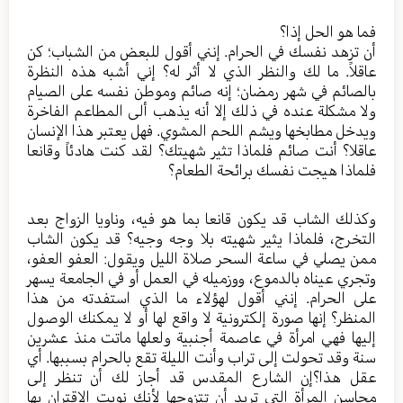
فما هو الحل إذا؟
أن تزهد نفسك في الحرام. إنني أقول للبعض من الشباب؛ كن
عاقلاً. ما لك والنظر الذي لا أثر له؟ إني أشبه هذه النظرة
بالصائم في شهر رمضان؛ إنه صائم وموطن نفسه على الصيام
ولا مشكلة عنده في ذلك إلا أنه يذهب ألى المطاعم الفاخرة
ويدخل مطابخها ويشم اللحم المشوي. فهل يعتبر هذا الإنسان
عاقلا؟ أنت صائم فلماذا تثير شهيتك؟ لقد كنت هادئاً وقانعا
فلماذا هيجت نفسك برائحة الطعام؟
وكذلك الشاب قد يكون قانعا بما هو فيه، وناويا الزواج بعد
التخرج، فلماذا يثير شهيته بلا وجه وجيه؟ قد يكون الشاب
ممن يصلي في ساعة السحر صلاة الليل ويقول: العفو العفو،
وتجري عيناه بالدموع، ووزميله في العمل أو في الجامعة يسهر
على الحرام. إنني أقول لهؤلاء ما الذي استفدته من هذا
المنظر؟ إنها صورة إلكترونية لا واقع لها أو لا يمكنك الوصول
إليها فهي امرأة في عاصمة أجنبية ولعلها ماتت منذ عشرين
سنة وقد تحولت إلى تراب وأنت الليلة تقع بالحرام بسببها. أي
عقل هذا؟إن الشارع المقدس قد أجاز لك أن تنظر إلى
محاسن المرأة التي تريد أن تتزوجها لأنك نويت الاقتران بها