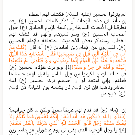
لم يتركوا الحسين (عليه السلام) فكشف لهم الغطاء
إن دأبنا في هذه الأبحاث أن نذكر كلمات الحسين (ع) وقد
تطرقنا في الأبحاث السابقة إلى كلمة للإمام الصادق (ع) حول
أصحاب الحسين (ع) وسر تميزهم وأنهم قد كشف لهم
الغطاء. وسنذكر بعض الأحاديث المتعلقة بالإمام الحسين
(ع). لقد روي عن الإمام زين العابدين (ع) أنه قال:
(كُنْتُ مَعَ
أَبِي فِي اَللَّيْلَةِ اَلَّتِي قُتِلَ فِي صَبِيحَتِهَا فَقَالَ لِأَصْحَابِهِ هَذَا اَللَّيْلُ
فَاتَّخِذُوهُ جُنَّةً فَإِنَّ اَلْقَوْمَ إِنَّمَا يُرِيدُونَنِي وَلَوْ قَتَلُونِي لَمْ يَلْتَفِتُوا
إِلَيْكُمْ وَ أَنْتُمْ فِي حِلٍّ وَ سَعَةٍ)
[٤]
. ولو ترك هؤلاء الحسين (ع)
في ذلك الزمان لكرموا من قبل الناس ولقيل لهم: حسنا ما
فعلتم. وإني أعتقد لو أن أحدهم ترك الحسين (ع) ليلة
العاشر وذهب فإن كرم الإمام كان يشمله يوم القيامة لأن الإمام
(ع) لا يجامل.
إن الإمام (ع) قد قدم لهم عرضاً مغرياً ولكن ما كان جوابهم؟
(فَقَالُوا وَاَللَّهِ لاَ يَكُونُ هَذَا أَبَداً فَقَالَ إِنَّكُمْ تُقْتَلُونَ غَداً كُلُّكُمْ وَلاَ
يُفْلِتُ مِنْكُمْ رَجُلٌ قَالُوا اَلْحَمْدُ لِلَّهِ اَلَّذِي شَرَّفَنَا بِالْقَتْلِ مَعَكَ)
[٥]
؛ والرجل الوحيد الذي بقي في يوم عاشوراء هو إمامنا زين