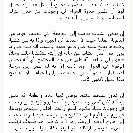
كذائية وما شابه ذلك؛ فالأمر لا يحتاج إلى كل هذا. إنما حاول
أولا أن تكسر حلاوة الحرام في وجودك من خلال الترك
المتواصل وبالالتجاء إلى الله عز وجل.
إن بعض الشباب يذهب إلى الجامعة التي يختلف جوها عن
الثانوية العامة حيث لا اختلاط في البين، وإذا به بين عشية
وضحاها يفتح عينه على عالم جديد. وساعد الله قلبه على ما
يرى. إنني أسأل الشاب عن حاله إن رأيته متذبذباً خائفا وجلاً،
فيقول لي: ساعد الله قلبي على هذا المجتمع؛ أي أنه يخشى
الوقوع في الحرام. وما ذلك إلأ أنه لم يصل إلى مرحلة
الاستقرار، ويبدو أن في باطنه ميل إلى الحرام، ولو أنه كبح
هذا الميل لانتهى الأمر.
إن قدور الضغط عندما يوضع فيها الماء والطعام ثم تغلق
بإحكام تظل تغلي وبعد فترة يبدأ الصفير والإزعاج. إن وجدت
في وجودك غلياناً مكبوتا؛ اعلم أن هذا الغليان سينفجر يوما ما.
في يوم من الأيام التي لا تكون فيها موسما عباديا، وقد ذهبت
إلى خارج الوطن في مكان ما لا يراك فيه أحد فسوف ترتكب
بعض ما لا ينبغي ارتكابه. لئن الرقيب غائب والغليان حاصل.