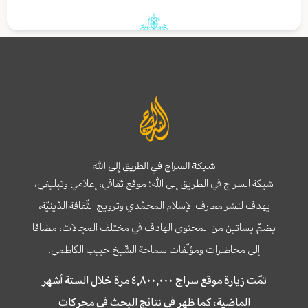
شبكة السراج في الطريق إلى الله
شبكة السراج في الطريق إلى الله؛ موقع ثقافي، إعلامي وتبليغي،
يهدف لنشر معارف الإسلام المحمّدي وترويج الثّقافة الدّينيّة،
يضمّ بساتين من المحتوى الهادف في مختلف المجالات، مضافا
إلى محاضرات ومؤلّفات سماحة الشّيخ حبيب الكاظمي.
تمّت زيارة موقع سراج ٤,٨٠٠,٠٠٠ مرة خلال الستة أشهر
الماضية، كما ظهر في نتائج البحث في محركات