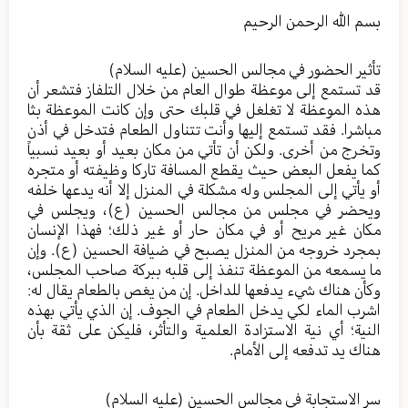
بسم الله الرحمن الرحيم
تأثير الحضور في مجالس الحسين (عليه السلام)
قد تستمع إلى موعظة طوال العام من خلال التلفاز فتشعر أن
هذه الموعظة لا تغلغل في قلبك حتى وإن كانت الموعظة بثا
مباشرا. فقد تستمع إليها وأنت تتناول الطعام فتدخل في أذن
وتخرج من أخرى. ولكن أن تأتي من مكان بعيد أو بعيد نسبياً
كما يفعل البعض حيث يقطع المسافة تاركا وظيفته أو متجره
أو يأتي إلى المجلس وله مشكلة في المنزل إلا أنه يدعها خلفه
ويحضر في مجلس من مجالس الحسين (ع)، ويجلس في
مكان غير مريح أو في مكان حار أو غير ذلك؛ فهذا الإنسان
بمجرد خروجه من المنزل يصبح في ضيافة الحسين (ع). وإن
ما يسمعه من الموعظة تنفذ إلى قلبه ببركة صاحب المجلس،
وكأن هناك شيء يدفعها للداخل. إن من يغص بالطعام يقال له:
اشرب الماء لكي يدخل الطعام في الجوف. إن الذي يأتي بهذه
النية؛ أي نية الاستزادة العلمية والتأثر، فليكن على ثقة بأن
هناك يد تدفعه إلى الأمام.
سر الاستجابة في مجالس الحسين (عليه السلام)