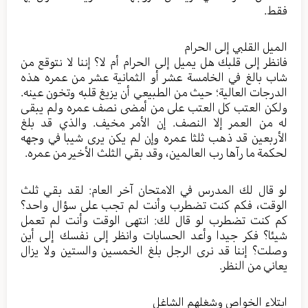
فقط.
الميل القلبي إلى الحرام
فانظر إلى قلبك هل يميل إلى الحرام أم لا؟ إننا لا نتوقع من
شاب بالغ في الخامسة عشر أو الثمانية عشر من عمره هذه
الدرجات العالية؛ حيث من الطبيعي أن يزيغ قلبه وتخون عينه.
ولكن العتب كل العتب على من أمضى نصف عمره ولم يبقى
له من العمر إلا النصف. إن الأمر مخيف. والذي قد بلغ
الأربعين قد ذهب ثلثا عمره وإن لم يكن يرى شيبا في وجهه
لحكمة ما رآها رب العالمين، وقد بقي الثلث الأخير من عمره.
لو قال لك المدرس في الامتحان آخر العام: لقد بقي ثلث
الوقت، فكم كنت تضطرب وأنت لم تجب على سؤال واحد؟
كم كنت تضطرب لو قال لك: انتهى الوقت وأنت لم تعمل
شيئا؟ فكر جيدا وأعد الحسابات وانظر إلى نفسك إلى أين
وصلت؟ إننا قد نرى الرجل بلغ الخمسين والستين ولا يزال
يعاني من النظر.
ابتلاء الخواص وشغلهم الشاغل