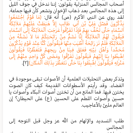
أصحاب المجالس المنزلية يقولون: إننا ندخل في جوف الليل
إلى هذه المجالس بعد ذهاب الإخوان ونشعر كأن فيها جماعة.
لقد روي عن النبي الأكرم (ص) أنه قال:
(مَا قَوْمٌ اِجْتَمَعُوا
يَذْكُرُونَ فَضْلَ عَلِيِّ بْنِ أَبِي طَالِبٍ إِلاَّ هَبَطَتْ عَلَيْهِمْ مَلاَئِكَةُ
اَلسَّمَاءِ حَتَّى تَحُفَّ بِهِمْ فَإِذَا تَفَرَّقُوا عَرَجَتِ اَلْمَلاَئِكَةُ إِلَى اَلسَّمَاءِ
فَيَقُولُ لَهُمُ اَلْمَلاَئِكَةُ إِنَّا نَشَمُّ مِنْ رَائِحَتِكُمْ مَا لاَ نَشَمُّهُ مِنَ
اَلْمَلاَئِكَةِ فَلَمْ نَرَ رَائِحَةً أَطْيَبَ مِنْهَا فَيَقُولُونَ كُنَّا عِنْدَ قَوْمٍ يَذْكُرُونَ
مُحَمَّداً وَأَهْلَ بَيْتِهِ فَعَلِقَ فِينَا مِنْ رِيحِهِمْ فَتَعَطَّرْنَا فَيَقُولُونَ
اِهْبِطُوا بِنَا إِلَيْهِمْ فَيَقُولُونَ تَفَرَّقُوا ومَضَى كُلُّ وَاحِدٍ مِنْهُمْ إِلَى
مَنْزِلِهِ فَيَقُولُونَ اِهْبِطُوا بِنَا حَتَّى نَتَعَطَّرَ بِذَلِكَ اَلْمَكَانِ)
[٢]
.
وتذكر بعض التحليلات العلمية أن الأصوات تبقى موجودة في
الفضاء. وقد رأيتم الأسطوانات القديمة كيف كان الصوت
يختزن فيها. فما المانع من أن تختزن أصوات البكاء وأصوات يا
حسين وأصوات اللطم على الحسين (ع) على الحيطان؟ إن
العالم مليئ بالأعاجيب.
طلب التسديد والإلهام من الله عز وجل قبل التوجه إلى
المجالس