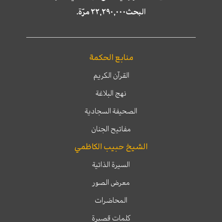
البحث٢٢,٢٩٠,٠٠٠ مرّة.
منابع الحكمة
القرآن الكريم
نهج البلاغة
الصحيفة السجادية
مفاتيح الجنان
الشيخ حبيب الكاظمي
السيرة الذاتية
معرض الصور
المحاضرات
كلمات قصيرة