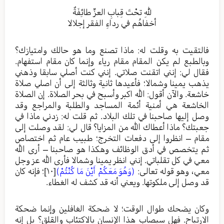
للهِ تحْتَ قِبابِ العزِّ طائِفَةٌ
أخفاهُم في رداءِ الفقر إجلالا
فالتقيت به وقلت له: ماذا تصنع وما هو حالك وامتيازك؟
وبالطبع لم يكن المقام مقام رياء وإنما كان مقام استفهام.
فقال لي: إنني اتقنت صلاتي. إنني كنت أصلي سابقا وذهني
يذهب يمينا وشمالا؛ فأعيدها ثانية وثالثة إلى أن اصلي صلاة
خاشعة. والآن أقول: الله اكبر وأسبح في بحر الصلاة. إن الصلاة
الخاشعة هي أمنية أئمة المساجد والطلبة والمراجع وقد
وصل إليها صاحبنا في تلك البلاد. ثم قلت له: زدني ماذا في
جعبتك؟ ماذا أعطاك الله من المزايا؟ قال لي: لقد وصلت إلى
مقام – انظروا إلى دفعات التخرج؛ طبيب عام ثم اختصاص
ثم يتخصص في أدق الوظائف وهكذا هو صاحبنا – أرى الله
معي في كل تقلباتي. إنني انظر يمينا وشمالا فأرى الله عز وجل
معي، وهو قوله تعالى:
(وَهُوَ مَعَكُمْ أَيْنَ مَا كُنْتُمْ)
[١٠]
؛ فإنه كان
قد وصل إلى ملكوتها. ويعني أنه قد كشف له الغطاء.
وكان يضحك طوال الوقت؛ لا ضحكة الغافلين وإنما ضحكة
الارتياح. فهل سيصاب هذا الإنسان بالاكتئاب والقلق؟ بل إنه