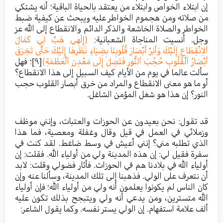
إن ابتلاء الخواص وابتلاء من يعتقد بالحياة الباقية؛ أنه يشتكي
من صلاته ومن هجموم الخواطر عليه ويبحث عن كيفية ضبط
الخواطر والصلاة الخاشعة والذكر الدائم والانقطاع إلى الله عز
وجل. أنسيت المناجاة الشعبانية:
(إِلَهِي هَبْ لِي كَمَالَ
اَلاِنْقِطَاعِ إِلَيْكَ وَأَنِرْ أَبْصَارَ قُلُوبِنَا بِضِيَاءِ نَظَرِهَا إِلَيْكَ حَتَّى تَخِرَقَ
أَبْصَارُ اَلْقُلُوبِ حُجُبَ اَلنُّورِ فَتَصِلَ إِلَى مَعْدِنِ اَلْعَظَمَةِ)
[٩]
؛ فهل
سألت عالما في يوم من الأيام كيف السبيل إلى هذا الانقطاع؟
أو ما هو معنى الانقطاع والمراد من خرق أبصار القلوب حجب
النور؟ إن هذا هو شغل المؤمن الشاغل.
قد تقول: نحن بعيدون عن الحوزات والعتبات، وإنني موظف
وزملائي في العمل في قيل وقال وغفلة ومعصية، فما هذا
الذي تطلبه مني؟ إنني أعيش في وسط ضاغط. لقد كنت في
سفرة فقيل لي: إن هذه المدينة ولي من أولياء الله. فقلت: إن
أولياء الله في بلادنا هم في الحوزات. فأثار فضولي وقلت: لابد
أن نتعرف على الولي. فذهبنا إلى تلك المدينة، وسألنا عنه وإن
كان الناس لم يكونوا يعلمون أنه ولي من أولياء الله؛ فإن أولياء
الله متسترين، ومن يدعي أنه ولي ويتبجح بذلك تكون عليه
ألف علامة استفهام. إن الولي يستر نفسه. وكما يقول الشاعر: