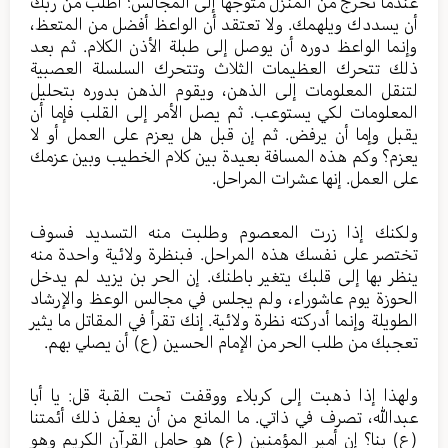
عندما تخرج من المنزل متوجها إلى المجالس؛ اطلب من ربك
أن يسددك ويلهمك. ولا تعتقد أن الواعظ أفضل من المتعظ،
وإنما الواعظ دوره أن يوصل إلى طبلة الأذن الكلام. ثم بعد
ذلك تتحرك العظيمات الثلاث وتتحرك السلسلة العصبية
لتنقل المعلومات إلى الذهن، ويقوم الذهن بدوره بتحليل
المعلومات لكي يستوعب. ثم يصل الأمر إلى القلب فإما أن
يقبل وإما أن يرفض. ثم إن قبل هل يعزم على العمل أو لا
يعزم؟ وكم هذه المسافة بعيدة بين كلام الخطيب وبين عزمك
على العمل. إنها عشرات المراحل.
ولكنك إذا زرت المعصوم وطلبت منه التسديد فسوف
تختصر على نفسك هذه المراحل. فبنظرة ولائية واحدة منه
ينظر بها إلى قلبك يتغير باطنك. إن الحر بن يزيد لم يدخل
الحوزة يوم عاشوراء، ولم يجلس في مجالس الوعظ والإرشاد
الطويلة وإنما أدركته نظرة ولائية. إنك تقرأ في المقاتل ما يثير
تعجبك من طلب الحر من الإمام الحسين (ع) أن يصلي بهم.
ولهذا إذا ذهبت إلى كربلاء ووقفت تحت القبة قل: يا أبا
عبدالله، تصرف في ذاتي. ما المانع من أن يعفل ذلك أئمتنا
(ع) بنا؟ إن أمير المؤمنين (ع) هو حامل القرآن الكريم وهو