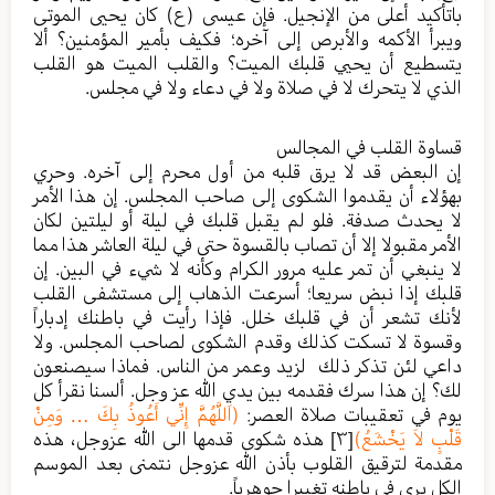
باتأكيد أعلى من الإنجيل. فإن عيسى (ع) كان يحيى الموتى
ويبرأ الأكمه والأبرص إلى آخره؛ فكيف بأمير المؤمنين؟ ألا
يتسطيع أن يحيي قلبك الميت؟ والقلب الميت هو القلب
الذي لا يتحرك لا في صلاة ولا في دعاء ولا في مجلس.
قساوة القلب في المجالس
إن البعض قد لا يرق قلبه من أول محرم إلى آخره. وحري
بهؤلاء أن يقدموا الشكوى إلى صاحب المجلس. إن هذا الأمر
لا يحدث صدفة. فلو لم يقبل قلبك في ليلة أو ليلتين لكان
الأمر مقبولا إلا أن تصاب بالقسوة حتى في ليلة العاشر هذا مما
لا ينبغي أن تمر عليه مرور الكرام وكأنه لا شيء في البين. إن
قلبك إذا نبض سريعا؛ أسرعت الذهاب إلى مستشفى القلب
لأنك تشعر أن في قلبك خلل. فإذا رأيت في باطنك إدباراً
وقسوة لا تسكت كذلك وقدم الشكوى لصاحب المجلس. ولا
داعي لئن تذكر ذلك لزيد وعمر من الناس. فماذا سيصنعون
لك؟ إن هذا سرك فقدمه بين يدي الله عز وجل. ألسنا نقرأ كل
يوم في تعقيبات صلاة العصر:
(اَللَّهُمَّ إِنِّي أَعُوذُ بِكَ … وَمِنْ
قَلْبٍ لاَ يَخْشَعُ)
[٣]
هذه شكوى قدمها الى الله عزوجل، هذه
مقدمة لترقيق القلوب بأذن الله عزوجل نتمنى بعد الموسم
الكل يرى في باطنه تغييرا جوهرياً.